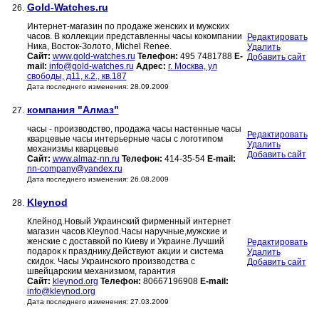
Gold-Watches.ru
26.
Интернет-магазин по продаже женских и мужских
часов. В коллекции представленны часы кокомпании
Редактировать
Ника, Восток-Золото, Michel Renee.
Удалить
Сайт:
www.gold-watches.ru
Телефон:
495 7481788
E-
Добавить сайт
mail:
info@gold-watches.ru
Адрес:
г. Москва, ул
свободы, д11, к.2., кв.187
Дата последнего изменения: 28.09.2009
компания "Алмаз"
27.
часы - производство, продажа часы настенные часы
Редактировать
кварцевые часы интерьерные часы с логотипом
Удалить
механизмы кварцевые
Добавить сайт
Сайт:
www.almaz-nn.ru
Телефон:
414-35-54
E-mail:
nn-company@yandex.ru
Дата последнего изменения: 26.08.2009
Kleynod
28.
Клейнод.Новый Украинский фирменный интернет
магазин часов.Kleynod.Часы наручные,мужские и
женские с доставкой по Киеву и Украине.Лучший
Редактировать
подарок к празднику.Действуют акции и система
Удалить
скидок. Часы Украинского производства с
Добавить сайт
швейцарским механизмом, гарантия
Сайт:
kleynod.org
Телефон:
80667196908
E-mail:
info@kleynod.org
Дата последнего изменения: 27.03.2009