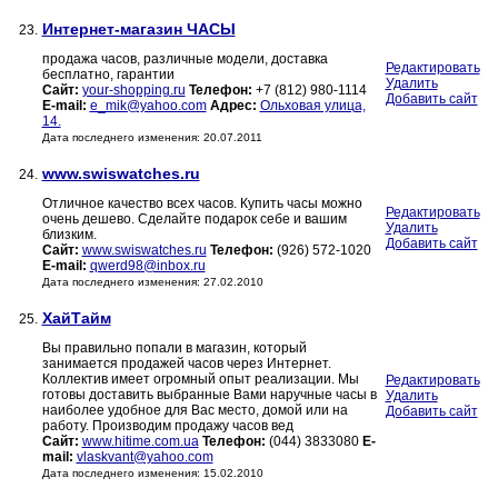
Интернет-магазин ЧАСЫ
23.
продажа часов, различные модели, доставка
Редактировать
бесплатно, гарантии
Удалить
Сайт:
your-shopping.ru
Телефон:
+7 (812) 980-1114
Добавить сайт
E-mail:
e_mik@yahoo.com
Адрес:
Ольховая улица,
14.
Дата последнего изменения: 20.07.2011
www.swiswatches.ru
24.
Отличное качество всех часов. Купить часы можно
Редактировать
очень дешево. Сделайте подарок себе и вашим
Удалить
близким.
Добавить сайт
Сайт:
www.swiswatches.ru
Телефон:
(926) 572-1020
E-mail:
qwerd98@inbox.ru
Дата последнего изменения: 27.02.2010
ХайТайм
25.
Вы правильно попали в мaгaзин, который
занимается продажей часов через Интернет.
Коллектив имеет огромный опыт реализации. Мы
Редактировать
готовы доставить выбранные Вами наручные часы в
Удалить
наиболее удобное для Вас место, домой или на
Добавить сайт
работу. Производим продажу часов вед
Сайт:
www.hitime.com.ua
Телефон:
(044) 3833080
E-
mail:
vlaskvant@yahoo.com
Дата последнего изменения: 15.02.2010