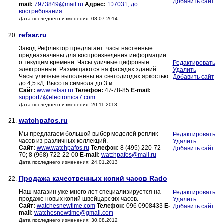
Добавить сайт
mail:
7973849@mail.ru
Адрес:
107031, до
востребования
Дата последнего изменения: 08.07.2014
refsar.ru
20.
Завод Рефлектор предлагает: часы настенные
предназначены для воспроизведения информации
о текущем времени. Часы уличные цифровые
Редактировать
электронные. Размещаются на фасадах зданий.
Удалить
Часы уличные выполнены на светодиодах яркостью
Добавить сайт
до 4,5 кД. Высота символа до 3 м.
Сайт:
www.refsar.ru
Телефон:
47-78-85
E-mail:
support7@electronica7.com
Дата последнего изменения: 20.11.2013
watchpafos.ru
21.
Мы предлагаем большой выбор моделей реплик
Редактировать
часов из различных коллекций.
Удалить
Сайт:
www.watchpafos.ru
Телефон:
8 (495) 220-72-
Добавить сайт
70; 8 (968) 722-22-00
E-mail:
watchpafos@mail.ru
Дата последнего изменения: 24.01.2013
Продажа качественных копий часов Rado
22.
Наш магазин уже много лет специализируется на
Редактировать
продаже новых копий швейцарских часов.
Удалить
Сайт:
watchesnewtime.com
Телефон:
096 0908433
E-
Добавить сайт
mail:
watchesnewtime@gmail.com
Дата последнего изменения: 30.08.2012