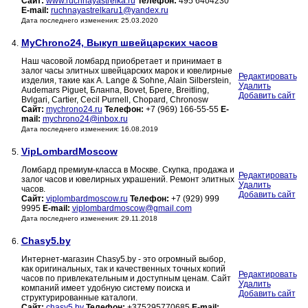
Сайт:
www.ruchnayastrelka.ru
Телефон:
495 6404230
E-mail:
ruchnayastrelkaru1@yandex.ru
Дата последнего изменения: 25.03.2020
MyChrono24, Выкуп швейцарских часов
4.
Наш часовой ломбард приобретает и принимает в
залог часы элитных швейцарских марок и ювелирные
Редактировать
изделия, такие как A. Lange & Sohne, Alain Silberstein,
Удалить
Audemars Piguet, Бланпа, Bovet, Бреге, Breitling,
Добавить сайт
Bvlgari, Cartier, Cecil Purnell, Chopard, Chronosw
Сайт:
mychrono24.ru
Телефон:
+7 (969) 166-55-55
E-
mail:
mychrono24@inbox.ru
Дата последнего изменения: 16.08.2019
VipLombardMoscow
5.
Ломбард премиум-класса в Mоскве. Скупка, продажа и
Редактировать
залог часов и ювелирных украшений. Pемонт элитных
Удалить
часов.
Добавить сайт
Сайт:
viplombardmoscow.ru
Телефон:
+7 (929) 999
9995
E-mail:
viplombardmoscow@gmail.com
Дата последнего изменения: 29.11.2018
Сhasy5.by
6.
Интернет-магазин Chasy5.by - это огромный выбор,
как оригинальных, так и качественных точных копий
Редактировать
часов по привлекательным и доступным ценам. Сайт
Удалить
компаний имеет удобную систему поиска и
Добавить сайт
структурированные каталоги.
Сайт:
chasy5.by
Телефон:
+375295770685
E-mail: