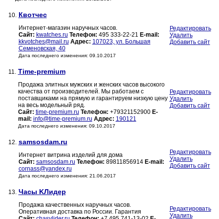
Квотчес
10.
Интернет-магазин наручных часов.
Редактировать
Сайт:
kwatches.ru
Телефон:
495 333-22-21
E-mail:
Удалить
kkvotches@mail.ru
Адрес:
107023, ул. Большая
Добавить сайт
Семеновская, 40
Дата последнего изменения: 09.10.2017
Time-premium
11.
Продажа элитных мужских и женских часов высокого
качества от производителей. Мы работаем с
Редактировать
поставщиками на прямую и гарантируем низкую цену
Удалить
на весь модельный ряд.
Добавить сайт
Сайт:
time-premium.ru
Телефон:
+79321152900
E-
mail:
info@time-premium.ru
Адрес:
190121
Дата последнего изменения: 09.10.2017
samsosdam.ru
12.
Редактировать
Интернет витрина изделий для дома
Удалить
Сайт:
samsosdam.ru
Телефон:
89811856914
E-mail:
Добавить сайт
cornass@yandex.ru
Дата последнего изменения: 21.06.2017
Часы KЛидер
13.
Продажа качественных наручных часов.
Редактировать
Оперативная доставка по России. Гарантия
Удалить
Сайт:
chasylider.ru
Телефон:
+7 495 741-13-02
E-