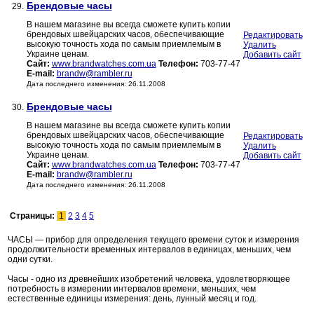
Брендовые часы
29.
В нашем магазине вы всегда сможете купить копии
брендовых швейцарских часов, обеспечивающие
Редактировать
высокую точность хода по самым приемлемым в
Удалить
Украине ценам.
Добавить сайт
Сайт:
www.brandwatches.com.ua
Телефон:
703-77-47
E-mail:
brandw@rambler.ru
Дата последнего изменения: 26.11.2008
Брендовые часы
30.
В нашем магазине вы всегда сможете купить копии
брендовых швейцарских часов, обеспечивающие
Редактировать
высокую точность хода по самым приемлемым в
Удалить
Украине ценам.
Добавить сайт
Сайт:
www.brandwatches.com.ua
Телефон:
703-77-47
E-mail:
brandw@rambler.ru
Дата последнего изменения: 26.11.2008
Страницы:
1
2
3
4
5
ЧАСЫ — прибор для определения текущего времени суток и измерения
продолжительности временных интервалов в единицах, меньших, чем
одни сутки.
Часы - одно из древнейших изобретений человека, удовлетворяющее
потребность в измерении интервалов времени, меньших, чем
естественные единицы измерения: день, лунный месяц и год.