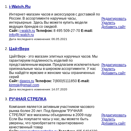
i-Watch.Ru
1.
Интернет-магазин часов и аксессуаров с доставкой по
России. В ассортименте наручные часы,
Редактировать
интерьерные. Здесь Вы можете купить модели
Удалить
ведущих брендов со скидкой.
Добавить сайт
Сайт:
i-watch.ru
Телефон:
8 495 509-27-70
E-mail:
info@i-watch.ru
Дата последнего изменения: 06.05.2021
ЦайтВерк
2.
ЦайтВерк - это магазин элитных наручных часов. Мы
гарантируем подлинность изделий по
представленным маркам. Предлагаем исключительно
Редактировать
оригинальные часы в широком ассортименте. У нас
Удалить
Вы найдёте мужские и женские часы ограниченных
Добавить сайт
серий
Сайт:
dawos.ru
Телефон:
7(800)5111850
E-mail:
kirmsk@gmail.com
Дата последнего изменения: 14.07.2020
РУЧНАЯ СТРЕЛКА
3.
Компания является активным участником часового
рынка более 20 лет. Под брендом "РУЧНАЯ
СТРЕЛКА" все магазины объединены в 2009 году.
Редактировать
Если Вы покупаете часы у нас, вы можете быть
Удалить
уверены, что приобретаете гарантированно
Добавить сайт
качественный товар