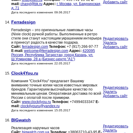
Добавить сайт
mail:
chasyl@bk.ru
Адрес:
г. Москва, ул. Бакунинская,
д. 71
Дата последнего изменения: 09.06.2017
Ferradesign
14.
Ferradesign – это оригинальные ламповые часы
(Nixie clock) ручной работы. Выполненные в ретро
стиле они станут настоящим украшением интерьера
Редактировать
и принесут радость в качестве подарка.
Удалить
Сайт:
ferradesign.com
Телефон:
+7 (917) 266-97-77
Добавить сайт
E-mail:
welcome@ferradesign.com
Адрес:
420095
Россия, Республика Татарстан, город Казань, ул.
Ш.Усманова, 28 а (Бизнес-центр "А1")
Дата последнего изменения: 22.05.2017
Clock4You.ru
15.
Компания "Clock4You" предлагает Вашему
вниманию точные копии часов известных мировых
Редактировать
брендов. Гарантируем высочайшее качество по
Удалить
минимальным ценам. Оперативная доставка по всей
Добавить сайт
России с оплатой после примерки.
Сайт:
www.clock4you.ru
Телефон:
+74994033347
E-
mail:
clock4youru@yandex.ru
Дата последнего изменения: 15.05.2017
BIGwatch
16.
Редактировать
Реализация наручных часов
Удалить
Сайт:
bigwatch.com.ua
Телефон:
+38063710-43-95
E-