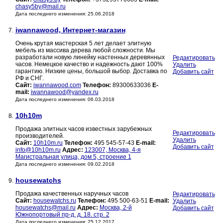
chasy5by@mail.ru
Дата последнего изменения: 25.06.2018
iwannawood, Интернет-магазин
7.
Очень крутая мастерская 5 лет делает элитную
мебель из массива дерева любой сложности. Мы
разработали новую линейку настенных деревянных
Редактировать
часов. Немецкое качество и надежность дают 100%
Удалить
гарантию. Низкие цены, большой выбор. Доставка по
Добавить сайт
РФ и СНГ.
Сайт:
iwannawood.com
Телефон:
89300633036
E-
mail:
iwannawood@yandex.ru
Дата последнего изменения: 06.03.2018
10h10m
8.
Продажа элитных часов известных зарубежных
Редактировать
производителей.
Удалить
Сайт:
10h10m.ru
Телефон:
495 545-57-43
E-mail:
Добавить сайт
info@10h10m.ru
Адрес:
123007, Москва, 4-я
Магистральная улица, дом 5, строение 1
Дата последнего изменения: 09.02.2018
housewatchs
9.
Продажа качественных наручных часов
Редактировать
Сайт:
housewatchs.ru
Телефон:
495 500-63-51
E-mail:
Удалить
housewatchs@mail.ru
Адрес:
Москва, 2-й
Добавить сайт
Южнопортовый пр-д, д. 18. стр. 2
Дата последнего изменения: 25.12.2017