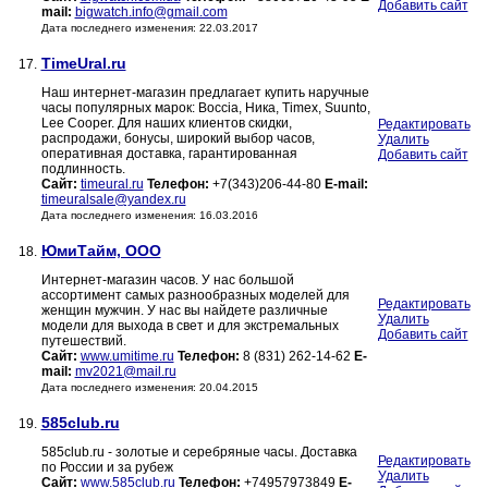
Добавить сайт
mail:
bigwatch.info@gmail.com
Дата последнего изменения: 22.03.2017
TimeUral.ru
17.
Наш интернет-магазин предлагает купить наручные
часы популярных марок: Boccia, Ника, Timex, Suunto,
Lee Cooper. Для наших клиентов скидки,
Редактировать
распродажи, бонусы, широкий выбор часов,
Удалить
оперативная доставка, гарантированная
Добавить сайт
подлинность.
Сайт:
timeural.ru
Телефон:
+7(343)206-44-80
E-mail:
timeuralsale@yandex.ru
Дата последнего изменения: 16.03.2016
ЮмиТайм, ООО
18.
Интернет-магазин часов. У нас большой
ассортимент самых разнообразных моделей для
Редактировать
женщин мужчин. У нас вы найдете различные
Удалить
модели для выхода в свет и для экстремальных
Добавить сайт
путешествий.
Сайт:
www.umitime.ru
Телефон:
8 (831) 262-14-62
E-
mail:
mv2021@mail.ru
Дата последнего изменения: 20.04.2015
585club.ru
19.
585club.ru - золотые и серебряные часы. Доставка
Редактировать
по России и за рубеж
Удалить
Сайт:
www.585club.ru
Телефон:
+74957973849
E-