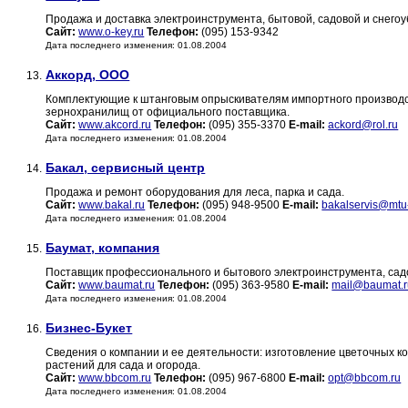
Продажа и доставка электроинструмента, бытовой, садовой и снего
Сайт:
www.o-key.ru
Телефон:
(095) 153-9342
Дата последнего изменения: 01.08.2004
Аккорд, ООО
13.
Комплектующие к штанговым опрыскивателям импортного производс
зернохранилищ от официального поставщика.
Сайт:
www.akcord.ru
Телефон:
(095) 355-3370
E-mail:
ackord@rol.ru
Дата последнего изменения: 01.08.2004
Бакал, сервисный центр
14.
Продажа и ремонт оборудования для леса, парка и сада.
Сайт:
www.bakal.ru
Телефон:
(095) 948-9500
E-mail:
bakalservis@mtu-
Дата последнего изменения: 01.08.2004
Баумат, компания
15.
Поставщик профессионального и бытового электроинструмента, сад
Сайт:
www.baumat.ru
Телефон:
(095) 363-9580
E-mail:
mail@baumat.r
Дата последнего изменения: 01.08.2004
Бизнес-Букет
16.
Сведения о компании и ее деятельности: изготовление цветочных к
растений для сада и огорода.
Сайт:
www.bbcom.ru
Телефон:
(095) 967-6800
E-mail:
opt@bbcom.ru
Дата последнего изменения: 01.08.2004