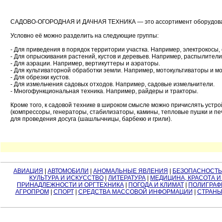
САДОВО-ОГОРОДНАЯ И ДАЧНАЯ ТЕХНИКА — это ассортимент оборудования,
Условно её можно разделить на следующие группы:
- Для приведения в порядок территории участка. Например, электрокосы,
- Для опрыскивания растений, кустов и деревьев. Например, распылители
- Для аэрации. Например, вертикуттеры и аэраторы.
- Для культиваторной обработки земли. Например, мотокультиваторы и мо
- Для обрезки кустов.
- Для измельчения садовых отходов. Например, садовые измельчители.
- Многофункциональная техника. Например, райдеры и тракторы.
Кроме того, к садовой технике в широком смысле можно причислять устр
(компрессоры, генераторы, стабилизаторы, камины, тепловые пушки и печ
для проведения досуга (шашлычницы, барбекю и грили).
АВИАЦИЯ
|
АВТОМОБИЛИ
|
АНОМАЛЬНЫЕ ЯВЛЕНИЯ
|
БЕЗОПАСНОСТЬ
КУЛЬТУРА И ИСКУССТВО
|
ЛИТЕРАТУРА
|
МЕДИЦИНА, КРАСОТА И
ПРИНАДЛЕЖНОСТИ И ОРГТЕХНИКА
|
ПОГОДА И КЛИМАТ
|
ПОЛИГРАФ
АГРОПРОМ
|
СПОРТ
|
СРЕДСТВА МАССОВОЙ ИНФОРМАЦИИ
|
СТРАНЫ