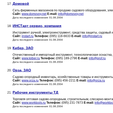
Домовой
17.
Сеть фирменных магазинов по продаже садового оборудования, эле
Сайт:
www.domovoy.net
E-mail:
info@domovoy.net
Дата последнего изменения: 01.08.2004
ИНСТарт сервис, компания
18.
Инструмент ручной, электроинструмент, средства защиты, садовый 
Сайт:
instart.ru
Телефон:
(095) 118-6633
E-mail:
info@instart.ru
Дата последнего изменения: 01.08.2004
Кибер, ЗАО
19.
Отечественный и импортный инструмент, технологическая оснастка,
Сайт:
www.kiiber.ru
Телефон:
(095) 189-2796
E-mail:
info@prof.ru
Дата последнего изменения: 01.08.2004
Орза, ЗАО
20.
Садово-огородный инвентарь, хозяйственные товары и инструменты
Сайт:
www.orza.ru
Телефон:
(095) 456-2211
E-mail:
info@orza.ru
Дата последнего изменения: 01.08.2004
Рабочие инструменты ТД
21.
Торговля оптовая садово-огородным, строительным, слесарно-мон
Сайт:
www.worktools.ru
Телефон:
(095) 231-7873
E-mail:
info@worktoo
Дата последнего изменения: 01.08.2004