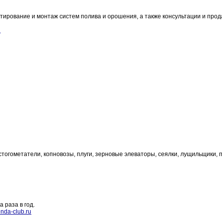
ирование и монтаж систем полива и орошения, а также консультации и про
u
стогометатели, копновозы, плуги, зерновые элеваторы, сеялки, лущильщики, 
 раза в год.
nda-club.ru