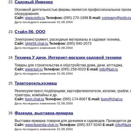
Садовый Инженер
22.
Основной деятельностью фирмы является профессиональное проект
оборудования.
Сайт:
www.poliv.ru
Телефон:
(095) 270-1898
E-mail:
company@poliv.r
Дата последнего изменения: 01.08.2004
Стайл-56, ООО
23.
Электроинструмент, расходные материалы и садовая техника.
Сайт:
style56.chat.ru
Телефон:
(095) 940-2073
Дата последнего изменения: 01.08.2004
Техника У дачи, Интернет-магазин садовой техники
24.
Товары для строительства и обустройства дома, дачи, коттеджа.
Сайт:
www.tud.ru
Телефон:
(095) 258-0020
E-mail:
info@tud.ru
Дата последнего изменения: 01.08.2004
Тракторсельхозмаш
25.
Реализуем пресс-подборщики, картофелекопатели, косилки, грабли, 
тракторы, комбайны и др.
Сайт:
tsxm.chat.ru
Телефон:
(095) 174-8067
E-mail:
tsxm@chat.ru
Дата последнего изменения: 01.08.2004
Фазенда, выставка-ярмарка
26.
Выставка-ярмарка товаров для дачников и садоводов. Проводится два
Сайт:
www.fazenda-club.ru
Телефон:
(095) 937-5040
E-mail:
info@faze
Дата последнего изменения: 01.08.2004