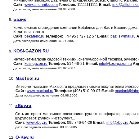
Минимойки высокого давления Black&Decker, Bosch, Clatronic, Karcher.
Сайт:
www.alltehniks.com
Телефон:
11111111111
E-mail:
info@alltehnik
Дата последнего изменения: 30.04.2008
Базис
8.
Комплексные ограждения компании Betafence для Вас и Вашего дома. 
Калитки и ворота.
Сайт:
bekafenc.ru
Телефон:
+7(495 ) 727 12 57
E-mail:
baziis@mail.ru
А
Дата последнего изменения: 11.07.2007
KOSI-GAZON.RU
9.
Интернет-магазин садовой техники, снегоуборочной техники, ручного
Сайт:
kosi-gazon.ru
Телефон:
514-48-21
E-mail:
info@kosi-gazon.ru
Ад
Дата последнего изменения: 01.02.2007
MaxTool.ru
10.
Интернет-магазин Maxtool.ru предлагает своим покупателям электро
Сайт:
www.maxtool.ru
Телефон:
(495) 510-99-07
E-mail:
maxtool@inbo
Дата последнего изменения: 09.08.2006
xBuy.ru
11.
Cеть интернет-магазинов: электроинструмент, перфоратор, сварочный
шуруповерт, ручной инструмент...
Сайт:
www.xbuy.ru
Телефон:
095 746-64-29
E-mail:
info@xbuy.ru
Адре
Дата последнего изменения: 03.06.2005
O-Key.ru
12.