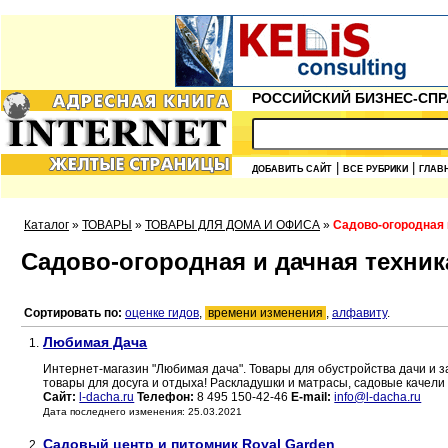
РОССИЙСКИЙ БИЗНЕС-СПР
|
|
ДОБАВИТЬ САЙТ
ВСЕ РУБРИКИ
ГЛАВ
Каталог
»
ТОВАРЫ
»
ТОВАРЫ ДЛЯ ДОМА И ОФИСА
»
Садово-огородная 
Садово-огородная и дачная техник
Сортировать по:
оценке гидов
,
времени изменения
,
алфавиту
.
Любимая Дача
1.
Интернет-магазин "Любимая дача". Товары для обустройства дачи и 
товары для досуга и отдыха! Раскладушки и матрасы, садовые качели
Сайт:
l-dacha.ru
Телефон:
8 495 150-42-46
E-mail:
info@l-dacha.ru
Дата последнего изменения: 25.03.2021
Садовый центр и питомник Royal Garden
2.