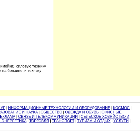
имойки), силовую технику
 на бензине, и технику
СУГ
|
ИНФОРМАЦИОННЫЕ ТЕХНОЛОГИИ И ОБОРУДОВАНИЕ
|
КОСМОС
|
АЗОВАНИЕ И НАУКА
|
ОБЩЕСТВО
|
ОДЕЖДА И ОБУВЬ
|
ОФИСНЫЕ
РЕКЛАМА
|
СВЯЗЬ И ТЕЛЕКОММУНИКАЦИИ
|
СЕЛЬСКОЕ ХОЗЯЙСТВО И
И ЭНЕРГЕТИКА
|
ТОРГОВЛЯ
|
ТРАНСПОРТ
|
ТУРИЗМ И ОТДЫХ
|
УСЛУГИ
|