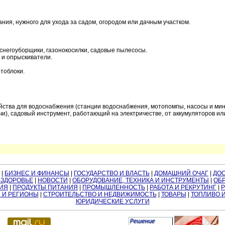
 нужного для ухода за садом, огородом или дачным участком.
 снегоуборщики, газонокосилки, садовые пылесосы.
 и опрыскиватели.
тоблоки.
ойства для водоснабжения (станции водоснабжения, мотопомпы, насосы и мин
и), садовый инструмент, работающий на электричестве, от аккумуляторов или
|
БИЗНЕС И ФИНАНСЫ
|
ГОСУДАРСТВО И ВЛАСТЬ
|
ДОМАШНИЙ ОЧАГ
|
ДО
 ЗДОРОВЬЕ
|
НОВОСТИ
|
ОБОРУДОВАНИЕ, ТЕХНИКА И ИНСТРУМЕНТЫ
|
ОБР
ИЯ
|
ПРОДУКТЫ ПИТАНИЯ
|
ПРОМЫШЛЕННОСТЬ
|
РАБОТА И РЕКРУТИНГ
|
 И РЕГИОНЫ
|
СТРОИТЕЛЬСТВО И НЕДВИЖИМОСТЬ
|
ТОВАРЫ
|
ТОПЛИВО 
ЮРИДИЧЕСКИЕ УСЛУГИ