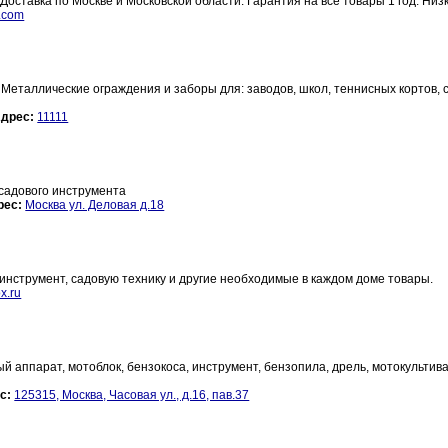
 Доставка по Москве и Московской области. Гарантия на все товары 1 год. Низ
s.com
Металлические ограждения и заборы для: заводов, школ, теннисных кортов, 
дрес:
11111
 садового инструмента
рес:
Москва ул. Деловая д.18
инструмент, садовую технику и другие необходимые в каждом доме товары.
x.ru
 аппарат, мотоблок, бензокоса, инструмент, бензопила, дрель, мотокультива
с:
125315, Москва, Часовая ул., д.16, пав.37