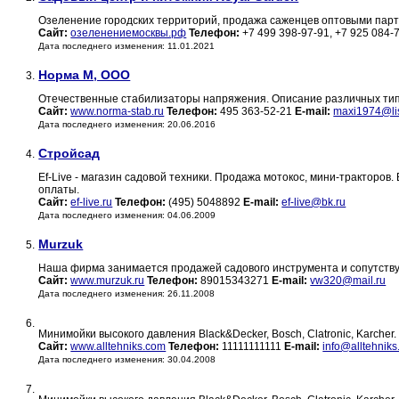
Озеленение городских территорий, продажа саженцев оптовыми парти
Сайт:
озеленениемосквы.рф
Телефон:
+7 499 398-97-91, +7 925 084-
Дата последнего изменения: 11.01.2021
Норма М, ООО
3.
Отечественные стабилизаторы напряжения. Описание различных типов
Сайт:
www.norma-stab.ru
Телефон:
495 363-52-21
E-mail:
maxi1974@lis
Дата последнего изменения: 20.06.2016
Стройсад
4.
Ef-Live - магазин садовой техники. Продажа мотокос, мини-тракторо
оплаты.
Сайт:
ef-live.ru
Телефон:
(495) 5048892
E-mail:
ef-live@bk.ru
Дата последнего изменения: 04.06.2009
Murzuk
5.
Наша фирма занимается продажей садового инструмента и сопутств
Сайт:
www.murzuk.ru
Телефон:
89015343271
E-mail:
vw320@mail.ru
Дата последнего изменения: 26.11.2008
6.
Минимойки высокого давления Black&Decker, Bosch, Clatronic, Karcher.
Сайт:
www.alltehniks.com
Телефон:
11111111111
E-mail:
info@alltehnik
Дата последнего изменения: 30.04.2008
7.