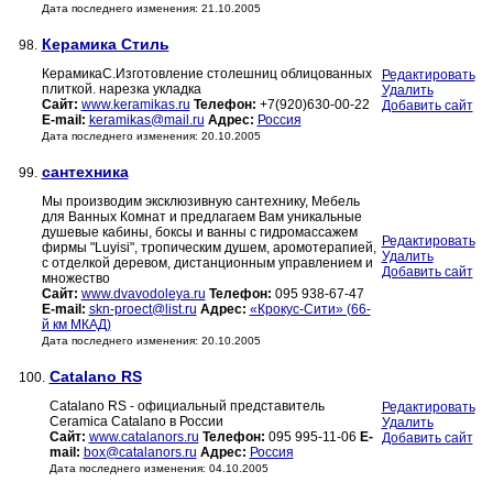
Дата последнего изменения: 21.10.2005
Керамика Стиль
98.
КерамикаС.Изготовление столешниц облицованных
Редактировать
плиткой. нарезка укладка
Удалить
Сайт:
www.keramikas.ru
Телефон:
+7(920)630-00-22
Добавить сайт
E-mail:
keramikas@mail.ru
Адрес:
Россия
Дата последнего изменения: 20.10.2005
сантехника
99.
Мы производим эксклюзивную сантехнику, Мебель
для Ванных Комнат и предлагаем Вам уникальные
душевые кабины, боксы и ванны с гидромассажем
Редактировать
фирмы "Luyisi", тропическим душем, аромотерапией,
Удалить
с отделкой деревом, дистанционным управлением и
Добавить сайт
множество
Сайт:
www.dvavodoleya.ru
Телефон:
095 938-67-47
E-mail:
skn-proect@list.ru
Адрес:
«Крокус-Сити» (66-
й км МКАД)
Дата последнего изменения: 20.10.2005
Catalano RS
100.
Catalano RS - официальный представитель
Редактировать
Ceramica Catalano в России
Удалить
Сайт:
www.catalanors.ru
Телефон:
095 995-11-06
E-
Добавить сайт
mail:
box@catalanors.ru
Адрес:
Россия
Дата последнего изменения: 04.10.2005