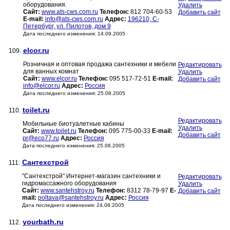
оборудования.
Удалить
Сайт:
www.ats-cws.com.ru
Телефон:
812 704-60-53
Добавить сайт
E-mail:
info@ats-cws.com.ru
Адрес:
196210, С-
Петербург, ул. Пилотов, дом 9
Дата последнего изменения: 14.09.2005
elcor.ru
109.
Розничная и оптовая продажа сантехники и мебели
Редактировать
для ванных комнат
Удалить
Сайт:
www.elcor.ru
Телефон:
095 517-72-51
E-mail:
Добавить сайт
info@elcor.ru
Адрес:
Россия
Дата последнего изменения: 25.08.2005
toilet.ru
110.
Редактировать
Мобильные биотуалетные кабины
Удалить
Сайт:
www.toilet.ru
Телефон:
095 775-00-33
E-mail:
Добавить сайт
pr@eco77.ru
Адрес:
Россия
Дата последнего изменения: 25.08.2005
Сантехстрой
111.
"Сантехстрой" Интернет-магазин сантехники и
Редактировать
гидромассажного оборудования
Удалить
Сайт:
www.santehstroy.ru
Телефон:
8312 78-79-97
E-
Добавить сайт
mail:
poltava@santehstroy.ru
Адрес:
Россия
Дата последнего изменения: 24.08.2005
yourbath.ru
112.