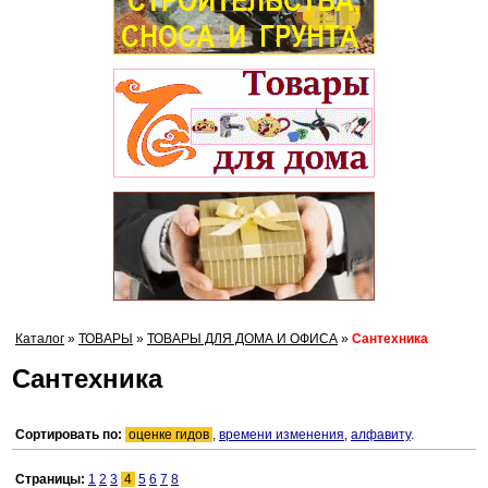
Каталог
»
ТОВАРЫ
»
ТОВАРЫ ДЛЯ ДОМА И ОФИСА
»
Сантехника
Сантехника
Сортировать по:
оценке гидов
,
времени изменения
,
алфавиту
.
Страницы:
1
2
3
4
5
6
7
8