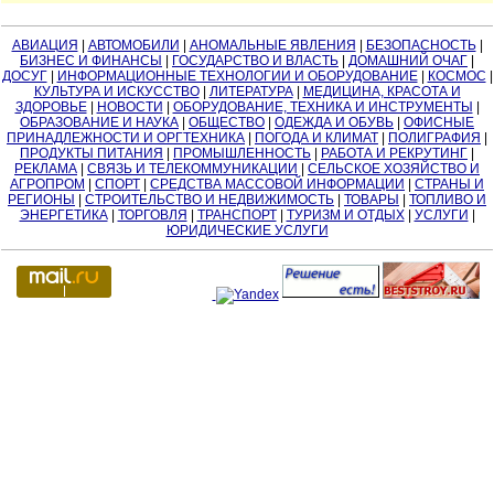
АВИАЦИЯ
|
АВТОМОБИЛИ
|
АНОМАЛЬНЫЕ ЯВЛЕНИЯ
|
БЕЗОПАСНОСТЬ
|
БИЗНЕС И ФИНАНСЫ
|
ГОСУДАРСТВО И ВЛАСТЬ
|
ДОМАШНИЙ ОЧАГ
|
ДОСУГ
|
ИНФОРМАЦИОННЫЕ ТЕХНОЛОГИИ И ОБОРУДОВАНИЕ
|
КОСМОС
|
КУЛЬТУРА И ИСКУССТВО
|
ЛИТЕРАТУРА
|
МЕДИЦИНА, КРАСОТА И
ЗДОРОВЬЕ
|
НОВОСТИ
|
ОБОРУДОВАНИЕ, ТЕХНИКА И ИНСТРУМЕНТЫ
|
ОБРАЗОВАНИЕ И НАУКА
|
ОБЩЕСТВО
|
ОДЕЖДА И ОБУВЬ
|
ОФИСНЫЕ
ПРИНАДЛЕЖНОСТИ И ОРГТЕХНИКА
|
ПОГОДА И КЛИМАТ
|
ПОЛИГРАФИЯ
|
ПРОДУКТЫ ПИТАНИЯ
|
ПРОМЫШЛЕННОСТЬ
|
РАБОТА И РЕКРУТИНГ
|
РЕКЛАМА
|
СВЯЗЬ И ТЕЛЕКОММУНИКАЦИИ
|
СЕЛЬСКОЕ ХОЗЯЙСТВО И
АГРОПРОМ
|
СПОРТ
|
СРЕДСТВА МАССОВОЙ ИНФОРМАЦИИ
|
СТРАНЫ И
РЕГИОНЫ
|
СТРОИТЕЛЬСТВО И НЕДВИЖИМОСТЬ
|
ТОВАРЫ
|
ТОПЛИВО И
ЭНЕРГЕТИКА
|
ТОРГОВЛЯ
|
ТРАНСПОРТ
|
ТУРИЗМ И ОТДЫХ
|
УСЛУГИ
|
ЮРИДИЧЕСКИЕ УСЛУГИ