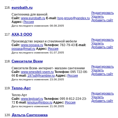
eurobath.ru
116.
Редактировать
Сантехника для ванной.
Удалить
Сайт:
www.eurobath.ru
E-mail:
hog-group@yandex.ru
Добавить сайт
Адрес:
Россия
Дата последнего изменения: 08.08.2005
АХА,3 ООО
117.
Редактировать
Производство зеркал и стеклянной мебели
Удалить
Сайт:
www.oooaxa.ru
Телефон:
782-79-43
E-mail:
Добавить сайт
oooaxa@mail.ru
Адрес:
Россия
Дата последнего изменения: 01.07.2005
Смесители Всем
118.
Редактировать
Смесители Всем- интернет- магазин сантехники
Удалить
Сайт:
www.smesiteli-vsem.ru
Телефон:
095 722-06-
Добавить сайт
66
E-mail:
197sdf@rambler.ru
Адрес:
Россия
Дата последнего изменения: 23.06.2005
Тепло-Арт
119.
Редактировать
Тепло-Арт
Удалить
Сайт:
www.teploart.ru
Телефон:
095 8-812-224-23-
Добавить сайт
72
E-mail:
kinolux@inbox.ru
Адрес:
Россия
Дата последнего изменения: 21.06.2005
Дельта-Сантехника
120.