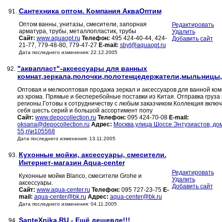
Сантехника оптом. Компания АкваОптим
91.
Оптом ванны, унитазы, смесители, запорная
Редактировать
арматура, трубы, металлопластик, трубы
Удалить
Сайт:
www.aquaopt.ru
Телефон:
495 424-40-44, 424-
Добавить сайт
21-77, 779-48-80, 779-47-27
E-mail:
sbyt@aquaopt.ru
Дата последнего изменения: 22.12.2005
"аквапласт"-аксессуары для ванных
92.
комнат,зеркала,полочки,полотенцедержатели,мыльницы,
Оптовая и мелкооптовая продажа зеркал и аксессуаров для ванной ко
из хрома. Прямые и бесперебойные поставки из Китая. Отправка груза 
регионы.Готовы к сотрудничеству с любым заказчиком.Коллекция включ
себя шесть серий и большой ассортимент попу
Сайт:
www.depocollection.ru
Телефон:
095 424-70-08
E-mail:
oksana@depocollection.ru
Адрес:
Москва,улица Шоссе Энтузиастов, до
55,п\и105568
Дата последнего изменения: 13.11.2005
Кухонные мойки, аксессуары, смесители.
93.
Интернет-магазин Aqua-center
Редактировать
Кухонные мойки Blanco, cмесители Grohe и
Удалить
аксессуары.
Добавить сайт
Сайт:
www.aqua-center.ru
Телефон:
095 727-23-75
E-
mail:
aqua-center@bk.ru
Адрес:
aqua-center@bk.ru
Дата последнего изменения: 04.11.2005
SanteXnika.RU - Ещё дешевле!!!
94.