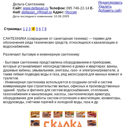
Редактировать
Дельта-Сантехника
Удалить
Сайт:
www.deltasan.ru
Телефон:
095 746-22-14
E-
Добавить сайт
mail:
deltasan_r@mail.ru
Адрес:
Россия
Дата последнего изменения: 10.06.2005
Страницы:
1
2
3
4
5
6
7
8
САНТЕХНИКА (сокращение от санитарная техника) — термин для
обозначения ряда технических средств, относящихся к канализации и
водоснабжению.
Различают бытовую и инженерную сантехнику:
- Бытовая сантехника представлена оборудованием и приборами,
которые устанавливают непосредственно в домах и квартирах: ванны,
душевые кабины, умывальники, унитазы, газо- и электронагреватели, а
также гибкая подводка воды и газа, ряд аксессуаров для ванных комнат и
туалетов.
- Инженерная сантехника используется в создании сетей и систем
коммуникации при строительстве жилых, офисных и производственных
зданий: трубы и фитинги для систем водоснабжения, отопления,
газоснабжения и канализации, насосы, сантехническую арматуру,
оборудование для работы систем отопления и вентиляции, конвекторы,
воздуховоды, счётчики горячей и холодной воды, газа и др.