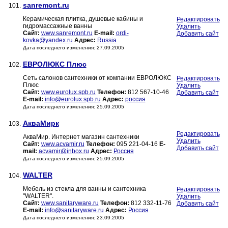
sanremont.ru
101.
Керамическая плитка, душевые кабины и
Редактировать
гидромассажные ванны
Удалить
Сайт:
www.sanremont.ru
E-mail:
ordi-
Добавить сайт
kovka@yandex.ru
Адрес:
Russia
Дата последнего изменения: 27.09.2005
ЕВРОЛЮКС Плюс
102.
Сеть салонов сантехники от компании ЕВРОЛЮКС
Редактировать
Плюс
Удалить
Сайт:
www.eurolux.spb.ru
Телефон:
812 567-10-46
Добавить сайт
E-mail:
info@eurolux.spb.ru
Адрес:
россия
Дата последнего изменения: 25.09.2005
АкваМирк
103.
Редактировать
АкваМир. Интернет магазин сантехники
Удалить
Сайт:
www.acvamir.ru
Телефон:
095 221-04-16
E-
Добавить сайт
mail:
acvamir@inbox.ru
Адрес:
Россия
Дата последнего изменения: 25.09.2005
WALTER
104.
Мебель из стекла для ванны и сантехника
Редактировать
"WALTER".
Удалить
Сайт:
www.sanitaryware.ru
Телефон:
812 332-11-76
Добавить сайт
E-mail:
info@sanitaryware.ru
Адрес:
Россия
Дата последнего изменения: 23.09.2005