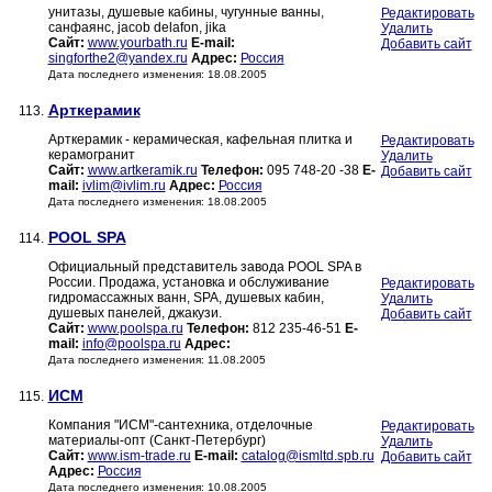
унитазы, душевые кабины, чугунные ванны,
Редактировать
санфаянс, jacob delafon, jika
Удалить
Сайт:
www.yourbath.ru
E-mail:
Добавить сайт
singforthe2@yandex.ru
Адрес:
Россия
Дата последнего изменения: 18.08.2005
Арткерамик
113.
Арткерамик - керамическая, кафельная плитка и
Редактировать
керамогранит
Удалить
Сайт:
www.artkeramik.ru
Телефон:
095 748-20 -38
E-
Добавить сайт
mail:
ivlim@ivlim.ru
Адрес:
Россия
Дата последнего изменения: 18.08.2005
POOL SPA
114.
Официальный представитель завода POOL SPA в
России. Продажа, установка и обслуживание
Редактировать
гидромассажных ванн, SPA, душевых кабин,
Удалить
душевых панелей, джакузи.
Добавить сайт
Сайт:
www.poolspa.ru
Телефон:
812 235-46-51
E-
mail:
info@poolspa.ru
Адрес:
Дата последнего изменения: 11.08.2005
ИСМ
115.
Компания "ИСМ"-сантехника, отделочные
Редактировать
материалы-опт (Санкт-Петербург)
Удалить
Сайт:
www.ism-trade.ru
E-mail:
catalog@ismltd.spb.ru
Добавить сайт
Адрес:
Россия
Дата последнего изменения: 10.08.2005