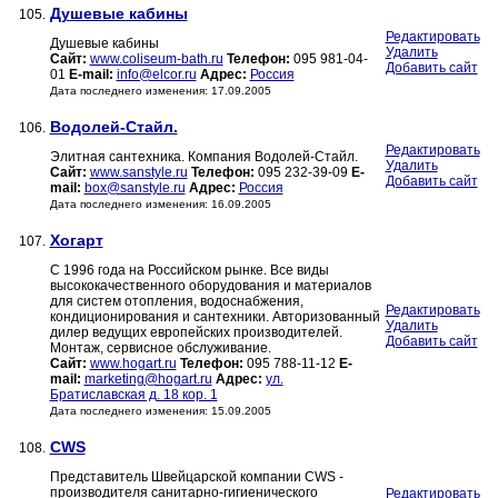
Душевые кабины
105.
Редактировать
Душевые кабины
Удалить
Сайт:
www.coliseum-bath.ru
Телефон:
095 981-04-
Добавить сайт
01
E-mail:
info@elcor.ru
Адрес:
Россия
Дата последнего изменения: 17.09.2005
Водолей-Стайл.
106.
Редактировать
Элитная сантехника. Компания Водолей-Стайл.
Удалить
Сайт:
www.sanstyle.ru
Телефон:
095 232-39-09
E-
Добавить сайт
mail:
box@sanstyle.ru
Адрес:
Россия
Дата последнего изменения: 16.09.2005
Хогарт
107.
С 1996 года на Российском рынке. Все виды
высококачественного оборудования и материалов
для систем отопления, водоснабжения,
Редактировать
кондиционирования и сантехники. Авторизованный
Удалить
дилер ведущих европейских производителей.
Добавить сайт
Монтаж, сервисное обслуживание.
Сайт:
www.hogart.ru
Телефон:
095 788-11-12
E-
mail:
marketing@hogart.ru
Адрес:
ул.
Братиславская д. 18 кор. 1
Дата последнего изменения: 15.09.2005
CWS
108.
Представитель Швейцарской компании CWS -
производителя санитарно-гигиенического
Редактировать