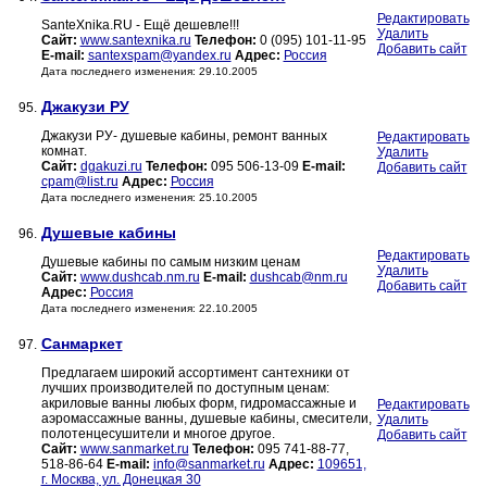
Редактировать
SanteXnika.RU - Ещё дешевле!!!
Удалить
Сайт:
www.santexnika.ru
Телефон:
0 (095) 101-11-95
Добавить сайт
E-mail:
santexspam@yandex.ru
Адрес:
Россия
Дата последнего изменения: 29.10.2005
Джакузи РУ
95.
Джакузи РУ- душевые кабины, ремонт ванных
Редактировать
комнат.
Удалить
Сайт:
dgakuzi.ru
Телефон:
095 506-13-09
E-mail:
Добавить сайт
cpam@list.ru
Адрес:
Россия
Дата последнего изменения: 25.10.2005
Душевые кабины
96.
Редактировать
Душевые кабины по самым низким ценам
Удалить
Сайт:
www.dushcab.nm.ru
E-mail:
dushcab@nm.ru
Добавить сайт
Адрес:
Россия
Дата последнего изменения: 22.10.2005
Санмаркет
97.
Предлагаем широкий ассортимент сантехники от
лучших производителей по доступным ценам:
акриловые ванны любых форм, гидромассажные и
Редактировать
аэромассажные ванны, душевые кабины, смесители,
Удалить
полотенцесушители и многое другое.
Добавить сайт
Сайт:
www.sanmarket.ru
Телефон:
095 741-88-77,
518-86-64
E-mail:
info@sanmarket.ru
Адрес:
109651,
г. Москва, ул. Донецкая 30