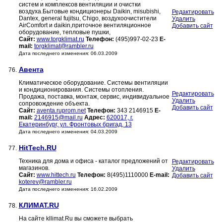
систем и комплексов вентиляции и очистки
воздуха.Бытовые кондиционеры Daikin, misubishi,
Редактировать
Dantex, general fujitsu, Chigo, воздухоочистители
Удалить
AirComfort и daikin,приточное вентиляционное
Добавить сайт
оборудование, тепловые пушки,
Сайт:
www.torgklimat.ru
Телефон:
(495)997-02-23
E-
mail:
torgklimat@rambler.ru
Дата последнего изменения: 06.03.2009
Авента
76.
Климатическое оборудование. Системы вентиляции
и кондиционирования. Системы отопления.
Редактировать
Продажа, поставка, монтаж, сервис, индивидуальное
Удалить
сопровождение объекта.
Добавить сайт
Сайт:
aventa.ruprom.net
Телефон:
343 2146915
E-
mail:
2146915@mail.ru
Адрес:
620017, г.
Екатеринбург, ул. Фронтовых бригад, 13
Дата последнего изменения: 04.03.2009
HitTech.RU
77.
Техника для дома и офиса - каталог предложений от
Редактировать
магазинов.
Удалить
Сайт:
www.hittech.ru
Телефон:
8(495)1110000
E-mail:
Добавить сайт
koterev@rambler.ru
Дата последнего изменения: 16.02.2009
КЛИМАТ.RU
78.
На сайте kllimat.Ru вы сможете выбрать