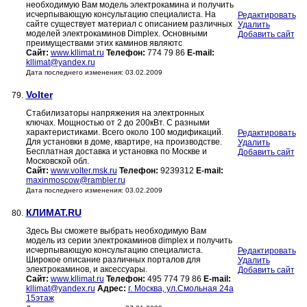
необходимую Вам модель электрокамина и получить
исчерпывающую консультацию специалиста. На
Редактировать
сайте существует материал с описанием различных
Удалить
моделей электрокаминов Dimplex. Основными
Добавить сайт
преимуществами этих каминов являютс
Сайт:
www.kllimat.ru
Телефон:
774 79 86
E-mail:
kllimat@yandex.ru
Дата последнего изменения: 03.02.2009
Volter
79.
Стабилизаторы напряжения на электронных
ключах. Мощностью от 2 до 200кВт. С разными
характеристиками. Всего около 100 модификаций.
Редактировать
Для установки в доме, квартире, на производстве.
Удалить
Бесплатная доставка и установка по Москве и
Добавить сайт
Московской обл.
Сайт:
www.volter.msk.ru
Телефон:
9239312
E-mail:
maxinmoscow@rambler.ru
Дата последнего изменения: 03.02.2009
КЛИМАТ.RU
80.
Здесь Вы сможете выбрать необходимую Вам
модель из серии электрокаминов dimplex и получить
исчерпывающую консультацию специалиста.
Редактировать
Широкое описание различных порталов для
Удалить
электрокаминов, и аксессуары.
Добавить сайт
Сайт:
www.kllimat.ru
Телефон:
495 774 79 86
E-mail:
kllimat@yandex.ru
Адрес:
г. Москва, ул.Смольная 24а
15этаж