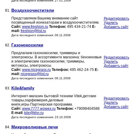
Дата последнего изменения: 27.01.2009
Воздухоочистители
81.
Представляем Вашему вниманию сайт
Редактировать
посвященный ионизаторам и воздухоочистителям.
Удалить
Сайт:
www.freshion.ru
Телефон:
495 434-21-74
E-
Добавить сайт
mail:
freshion@list.ru
Дата последнего изменения: 06.11.2008
Газонокосилки
82.
Предлагаем газонокосилки, триммеры и
электрокосы. В ассортименте магазина: бензиновые
Редактировать
и электрические газонокосилки, триммеры,
Удалить
мотокосы, электрокосы.
Добавить сайт
Сайт:
www.nicegrass.ru
Телефон:
495 462-24-75
E-
mail:
nicegrass@list.ru
Дата последнего изменения: 06.11.2008
Kile&family
83.
Интернет-магазин бытовой техники Vitek,детские
Редактировать
товары,парфюмерия,деловые
Удалить
книги,игры.Партнерская программа.
Добавить сайт
Сайт:
www.7777.wowex.ru
Телефон:
+79098404588
E-mail:
kile@khn.ru
Дата последнего изменения: 23.10.2008
Микроволновые печи
84.