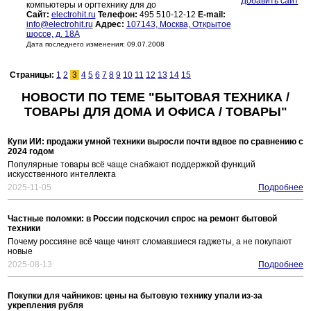
Добавить сайт
компьютеры и оргтехнику для до
Сайт:
electrohit.ru
Телефон:
495 510-12-12
E-mail:
info@electrohit.ru
Адрес:
107143, Москва, Открытое
шоссе, д. 18А
Дата последнего изменения: 09.07.2008
Страницы:
1
2
3
4
5
6
7
8
9
10
11
12
13
14
15
НОВОСТИ ПО ТЕМЕ "БЫТОВАЯ ТЕХНИКА /
ТОВАРЫ ДЛЯ ДОМА И ОФИСА / ТОВАРЫ"
Купи ИИ: продажи умной техники выросли почти вдвое по сравнению с
2024 годом
Популярные товары всё чаще снабжают поддержкой функций
искусственного интеллекта
2025-11-05
Подробнее
Частные поломки: в России подскочил спрос на ремонт бытовой
техники
Почему россияне всё чаще чинят сломавшиеся гаджеты, а не покупают
новые
2025-08-13
Подробнее
Покупки для чайников: цены на бытовую технику упали из-за
укрепления рубля