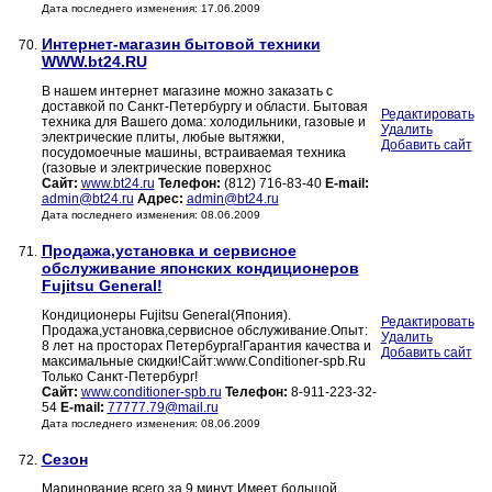
Дата последнего изменения: 17.06.2009
Интернет-магазин бытовой техники
70.
WWW.bt24.RU
В нашем интернет магазине можно заказать с
доставкой по Санкт-Петербургу и области. Бытовая
Редактировать
техника для Вашего дома: холодильники, газовые и
Удалить
электрические плиты, любые вытяжки,
Добавить сайт
посудомоечные машины, встраиваемая техника
(газовые и электрические поверхнос
Сайт:
www.bt24.ru
Телефон:
(812) 716-83-40
E-mail:
admin@bt24.ru
Адрес:
admin@bt24.ru
Дата последнего изменения: 08.06.2009
Продажа,установка и сервисное
71.
обслуживание японских кондиционеров
Fujitsu General!
Кондиционеры Fujitsu General(Япония).
Редактировать
Продажа,установка,сервисное обслуживание.Опыт:
Удалить
8 лет на просторах Петербурга!Гарантия качества и
Добавить сайт
максимальные скидки!Сайт:www.Conditioner-spb.Ru
Только Санкт-Петербург!
Сайт:
www.conditioner-spb.ru
Телефон:
8-911-223-32-
54
E-mail:
77777.79@mail.ru
Дата последнего изменения: 08.06.2009
Сезон
72.
Маринование всего за 9 минут Имеет большой