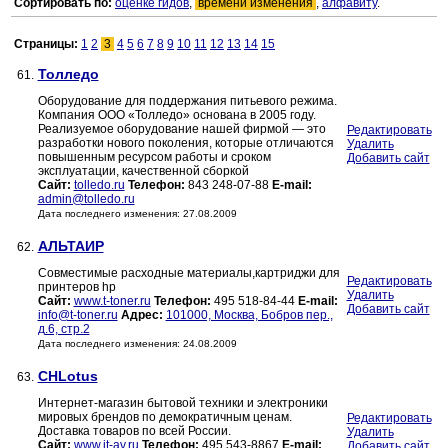
Сортировать по:
оценке гидов
,
времени изменения
,
алфавиту
.
Страницы:
1
2
3
4
5
6
7
8
9
10
11
12
13
14
15
Толледо
61.
Оборудование для поддержания питьевого режима.
Компания ООО «Толледо» основана в 2005 году.
Реализуемое оборудование нашей фирмой — это
Редактировать
разработки нового поколения, которые отличаются
Удалить
повышенным ресурсом работы и сроком
Добавить сайт
эксплуатации, качественной сборкой
Сайт:
tolledo.ru
Телефон:
843 248-07-88
E-mail:
admin@tolledo.ru
Дата последнего изменения: 27.08.2009
АЛЬТАИР
62.
Совместимые расходные материалы,картриджи для
Редактировать
принтеров hp
Удалить
Сайт:
www.t-toner.ru
Телефон:
495 518-84-44
E-mail:
Добавить сайт
info@t-toner.ru
Адрес:
101000, Москва, Бобров пер.,
д.6, стр.2
Дата последнего изменения: 24.08.2009
CHLotus
63.
Интернет-магазин бытовой техники и электроники
мировых брендов по демократичным ценам.
Редактировать
Доставка товаров по всей России.
Удалить
Сайт:
www.it-av.ru
Телефон:
495 543-8867
E-mail:
Добавить сайт