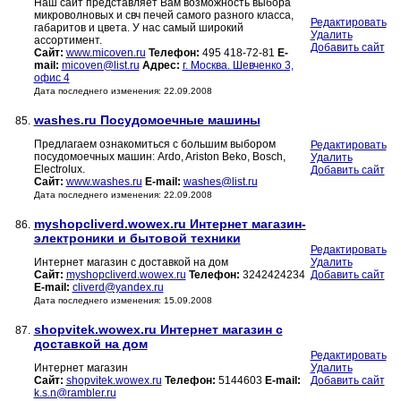
Наш сайт представляет Вам возможность выбора
микроволновых и свч печей самого разного класса,
Редактировать
габаритов и цвета. У нас самый широкий
Удалить
ассортимент.
Добавить сайт
Сайт:
www.micoven.ru
Телефон:
495 418-72-81
E-
mail:
micoven@list.ru
Адрес:
г. Москва. Шевченко 3,
офис 4
Дата последнего изменения: 22.09.2008
washes.ru Посудомоечные машины
85.
Предлагаем ознакомиться с большим выбором
Редактировать
посудомоечных машин: Ardo, Ariston Beko, Bosch,
Удалить
Electrolux.
Добавить сайт
Сайт:
www.washes.ru
E-mail:
washes@list.ru
Дата последнего изменения: 22.09.2008
myshopcliverd.wowex.ru Интернет магазин-
86.
электроники и бытовой техники
Редактировать
Интернет магазин с доставкой на дом
Удалить
Сайт:
myshopcliverd.wowex.ru
Телефон:
3242424234
Добавить сайт
E-mail:
cliverd@yandex.ru
Дата последнего изменения: 15.09.2008
shopvitek.wowex.ru Интернет магазин с
87.
доставкой на дом
Редактировать
Интернет магазин
Удалить
Сайт:
shopvitek.wowex.ru
Телефон:
5144603
E-mail:
Добавить сайт
k.s.n@rambler.ru