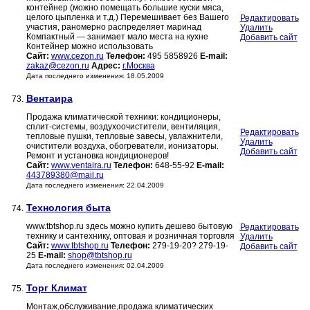
контейнер (можно помещать большие куски мяса,
целого цыпленка и т.д.) Перемешивает без Вашего
Редактировать
участия, раномерно распределяет маринад
Удалить
Компактный — занимает мало места на кухне
Добавить сайт
Контейнер можно использовать
Сайт:
www.cezon.ru
Телефон:
495 5858926
E-mail:
zakaz@cezon.ru
Адрес:
г.Москва
Дата последнего изменения: 18.05.2009
Вентаира
73.
Продажа климатической техники: кондиционеры,
сплит-системы, воздухоочистители, вентиляция,
Редактировать
тепловые пушки, тепловые завесы, увлажнители,
Удалить
очистители воздуха, обогреватели, ионизаторы.
Добавить сайт
Ремонт и установка кондиционеров!
Сайт:
www.ventaira.ru
Телефон:
648-55-92
E-mail:
443789380@mail.ru
Дата последнего изменения: 22.04.2009
Технология быта
74.
www.tbtshop.ru здесь можно купить дешево бытовую
Редактировать
технику и сантехнику, оптовая и розничная торговля
Удалить
Сайт:
www.tbtshop.ru
Телефон:
279-19-20? 279-19-
Добавить сайт
25
E-mail:
shop@tbtshop.ru
Дата последнего изменения: 02.04.2009
Торг Климат
75.
Монтаж,обслуживание,продажа климатических