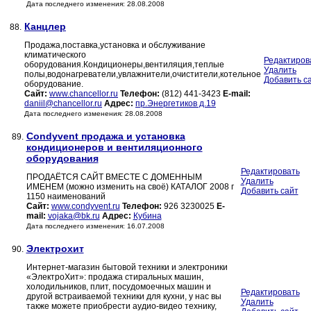
Дата последнего изменения: 28.08.2008
Канцлер
88.
Продажа,поставка,установка и обслуживание
климатического
Редактиров
оборудования.Кондиционеры,вентиляция,теплые
Удалить
полы,водонагреватели,увлажнители,очистители,котельное
Добавить с
оборудование.
Сайт:
www.chancellor.ru
Телефон:
(812) 441-3423
E-mail:
daniil@chancellor.ru
Адрес:
пр.Энергетиков д.19
Дата последнего изменения: 28.08.2008
Condyvent продажа и установка
89.
кондиционеров и вентиляционного
оборудования
Редактировать
ПРОДАЁТСЯ САЙТ ВМЕСТЕ С ДОМЕННЫМ
Удалить
ИМЕНЕМ (можно изменить на своё) КАТАЛОГ 2008 г
Добавить сайт
1150 наименований
Сайт:
www.condyvent.ru
Телефон:
926 3230025
E-
mail:
vojaka@bk.ru
Адрес:
Кубина
Дата последнего изменения: 16.07.2008
Электрохит
90.
Интернет-магазин бытовой техники и электроники
«ЭлектроХит»: продажа стиральных машин,
холодильников, плит, посудомоечных машин и
Редактировать
другой встраиваемой техники для кухни, у нас вы
Удалить
также можете приобрести аудио-видео технику,