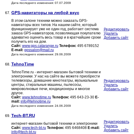
Дата последнего изменения: 07.07.2009
GPS-навигаторы на любой вкус
67.
В этом салоне техники можно заказать GPS-
навигаторы всех типов. На нашем сайте, который
функционирует уже не один год, работает система
Редактировать
заказа GPS-навигаторов, позволяющая покупателю
Удалить
адекватно оценить весь товар и в кратчайшие сроки
Добавить сайт
получить его на дом.
Сайт:
www.gps.catarange.ru
Телефон:
495 6789152
E-mail:
gpssalon@mail.ru
Дата последнего изменения: 29.06.2009
TehnoTime
68.
TehnoTime.ru - интернет-магазин бытовой техники и
электроники. У нас на сайте вы можете приобрести
телевизоры, домашние кинотеатры, музыкальные
Редактировать
центры, стиральные машины, пылесосы,
Удалить
микроволновые печи, кондиционеры и многое
Добавить сайт
другое.
Сайт:
www.tehnotime.ru
Телефон:
495 643-23-30
E-
mail:
info@tehnotime.ru
Дата последнего изменения: 24.06.2009
Tech-BT.RU
69.
Редактировать
интернет-магазин бытовой техники и электроники
Удалить
Сайт:
www.tech-bt.ru
Телефон:
495 6468408
E-mail:
Добавить сайт
info@tech-bt.ru