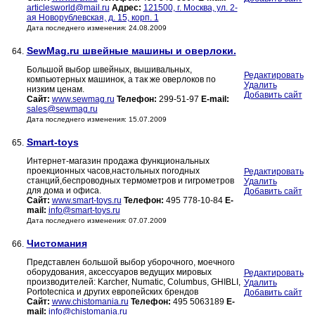
articlesworld@mail.ru
Адрес:
121500, г. Москва, ул. 2-
ая Новорублевская, д. 15, корп. 1
Дата последнего изменения: 24.08.2009
SewMag.ru швейные машины и оверлоки.
64.
Большой выбор швейных, вышивальных,
Редактировать
компьютерных машинок, а так же оверлоков по
Удалить
низким ценам.
Добавить сайт
Сайт:
www.sewmag.ru
Телефон:
299-51-97
E-mail:
sales@sewmag.ru
Дата последнего изменения: 15.07.2009
Smart-toys
65.
Интернет-магазин продажа функциональных
проекционных часов,настольных погодных
Редактировать
станций,беспроводных термометров и гигрометров
Удалить
для дома и офиса.
Добавить сайт
Сайт:
www.smart-toys.ru
Телефон:
495 778-10-84
E-
mail:
info@smart-toys.ru
Дата последнего изменения: 07.07.2009
Чистомания
66.
Представлен большой выбор уборочного, моечного
оборудования, аксессуаров ведущих мировых
Редактировать
производителей: Karcher, Numatic, Columbus, GHIBLI,
Удалить
Portotecnica и других европейских брендов
Добавить сайт
Сайт:
www.chistomania.ru
Телефон:
495 5063189
E-
mail:
info@chistomania.ru