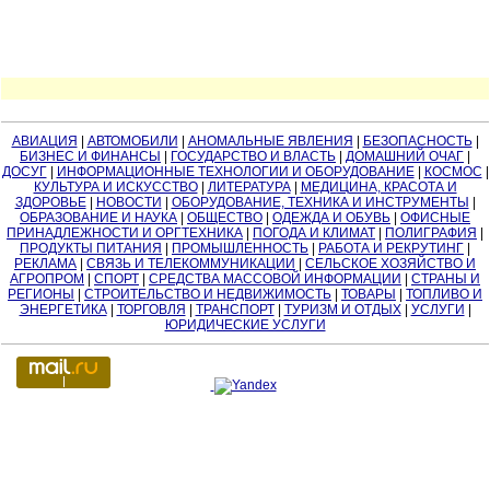
АВИАЦИЯ
|
АВТОМОБИЛИ
|
АНОМАЛЬНЫЕ ЯВЛЕНИЯ
|
БЕЗОПАСНОСТЬ
|
БИЗНЕС И ФИНАНСЫ
|
ГОСУДАРСТВО И ВЛАСТЬ
|
ДОМАШНИЙ ОЧАГ
|
ДОСУГ
|
ИНФОРМАЦИОННЫЕ ТЕХНОЛОГИИ И ОБОРУДОВАНИЕ
|
КОСМОС
|
КУЛЬТУРА И ИСКУССТВО
|
ЛИТЕРАТУРА
|
МЕДИЦИНА, КРАСОТА И
ЗДОРОВЬЕ
|
НОВОСТИ
|
ОБОРУДОВАНИЕ, ТЕХНИКА И ИНСТРУМЕНТЫ
|
ОБРАЗОВАНИЕ И НАУКА
|
ОБЩЕСТВО
|
ОДЕЖДА И ОБУВЬ
|
ОФИСНЫЕ
ПРИНАДЛЕЖНОСТИ И ОРГТЕХНИКА
|
ПОГОДА И КЛИМАТ
|
ПОЛИГРАФИЯ
|
ПРОДУКТЫ ПИТАНИЯ
|
ПРОМЫШЛЕННОСТЬ
|
РАБОТА И РЕКРУТИНГ
|
РЕКЛАМА
|
СВЯЗЬ И ТЕЛЕКОММУНИКАЦИИ
|
СЕЛЬСКОЕ ХОЗЯЙСТВО И
АГРОПРОМ
|
СПОРТ
|
СРЕДСТВА МАССОВОЙ ИНФОРМАЦИИ
|
СТРАНЫ И
РЕГИОНЫ
|
СТРОИТЕЛЬСТВО И НЕДВИЖИМОСТЬ
|
ТОВАРЫ
|
ТОПЛИВО И
ЭНЕРГЕТИКА
|
ТОРГОВЛЯ
|
ТРАНСПОРТ
|
ТУРИЗМ И ОТДЫХ
|
УСЛУГИ
|
ЮРИДИЧЕСКИЕ УСЛУГИ