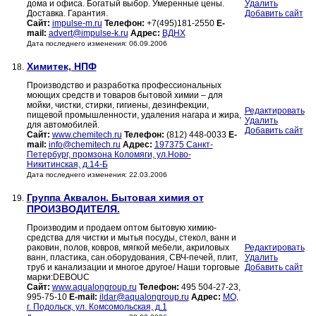
дома и офиса. Богатый выбор. Умеренные цены.
Удалить
Доставка. Гарантия.
Добавить сайт
Сайт:
impulse-m.ru
Телефон:
+7(495)181-2550
E-
mail:
advert@impulse-k.ru
Адрес:
ВДНХ
Дата последнего изменения: 06.09.2006
Химитек, НПФ
18.
Производство и разработка профессиональных
моющих средств и товаров бытовой химии – для
мойки, чистки, стирки, гигиены, дезинфекции,
Редактировать
пищевой промышленности, удаления нагара и жира,
Удалить
для автомобилей.
Добавить сайт
Сайт:
www.chemitech.ru
Телефон:
(812) 448-0033
E-
mail:
info@chemitech.ru
Адрес:
197375 Санкт-
Петербург, промзона Коломяги, ул.Ново-
Никитинская, д.14-Б
Дата последнего изменения: 22.03.2006
Группа Аквалон. Бытовая химия от
19.
ПРОИЗВОДИТЕЛЯ.
Производим и продаем оптом бытовую химию-
средства для чистки и мытья посуды, стекол, ванн и
раковин, полов, ковров, мягкой мебели, акриловых
Редактировать
ванн, пластика, сан.оборудования, СВЧ-печей, плит,
Удалить
труб и канализации и многое другое/ Наши торговые
Добавить сайт
марки:DEBOUC
Сайт:
www.aqualongroup.ru
Телефон:
495 504-27-23,
995-75-10
E-mail:
ildar@aqualongroup.ru
Адрес:
МО,
г. Подольск, ул. Комсомольская, д.1