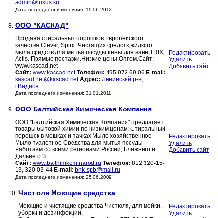
admin@luxus.su
Дата последнего изменения: 19.06.2012
ООО "КАСКАД"
8.
Продажа стиральных порошков Европейского
качества Clever, Spiro. Чистящих средств,жидкого
мыла,средств для мытья посуды,пены для ванн TRIX,
Редактировать
Actis. Прямые поставки.Низкие цены.Оптом.Сайт:
Удалить
www.kascad.net
Добавить сайт
Сайт:
www.kascad.net
Телефон:
495 973 69 06
E-mail:
kascad.net@kascad.net
Адрес:
Ленинский р-н,
г.Видное
Дата последнего изменения: 31.01.2011
ООО Балтийская Химическая Компания
9.
ООО "Балтийская Химическая Компания" предлагает
товары бытовой химии по низким ценам: Стиральный
порошок в мешках и пачках Мыло хозяйственное
Редактировать
Мыло туалетное Средства для мытья посуды
Удалить
Работаем со всеми регионами России, Ближнего и
Добавить сайт
Дальнего З
Сайт:
www.balthimkom.narod.ru
Телефон:
812 320-15-
13, 320-03-44
E-mail:
bhk-spb@mail.ru
Дата последнего изменения: 25.06.2009
Чистюля Моющие средства
10.
Моющие и чистящие средства Чистюля, для мойки,
Редактировать
уборки и дезинфекции.
Удалить