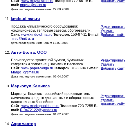
Сайт:
www.moyka.slicer.ru
Телефон:
772-66-16
E-
Добавить сайт
mail:
moyka@slicer.ru
Дата последнего изменения: 27.09.2008
kmdc-climat.ru
11.
Продажа климатического оборудования:
Редактировать
кондиционеры, тепловые завесы, обогреватели.
Удалить
Сайт:
www.kmdc-climat.ru
Телефон:
150-87-11
E-mail:
Добавить сайт
mitru@mitru.ru
Дата последнего изменения: 12.03.2008
Авто-Волга, ООО
12.
Производство туалетной бумаги, бумажных
Редактировать
салфеток и полотенец Василек и Василиса
Удалить
Сайт:
www.paper-volga.ru
Телефон:
70-80-04
E-mail:
Добавить сайт
Margo_c@mail.ru
Дата последнего изменения: 09.04.2007
Маркопул Кемиклс
13.
Маркопул Кемиклс - российский производитель
Редактировать
химических средств для частных и общественных
Удалить
плавательных бассейнов
Добавить сайт
Сайт:
www.markopoolchem.ru
Телефон:
723-7255
E-
mail:
R-9472122@yandex.ru
Дата последнего изменения: 01.02.2007
Аэромастер
14.