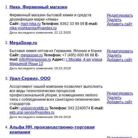
Ника, Фирменный магазин
1.
Фирменный магазин бытовой химии и средств
Редактировать
дезинфекции марки «Ника»
Удалить
Сайт:
mari-nika.ru
Телефон:
8362 33 99 09
E-mail:
Добавить сайт
nika-yoshkarola@yandex.ru
Дата последнего изменения: 22.12.2020
MegaSoap.ru
2.
Бытовая химия оптом из Германии, Японии и Кореи
Редактировать
Сайт:
megasoap.ru
Телефон:
+7 (495) 600 66 88
E-
Удалить
mail:
info@megasoap.ru
Адрес:
г. Москва, 4-ая улица
Добавить сайт
Марьиной Рощи 12
Дата последнего изменения: 18.02.2019
Урал-Сервис, ООО
3.
Ассортимент нашей компании позволяет выполнять
все виды технологических процессов
Редактировать
профессиональной уборки, в помещениях любого
Удалить
типа с соблюдением всех санитарно-гигиенических
Добавить сайт
стандартов.
Сайт:
uralservicektb.ru
Телефон:
343 2240074
E-mail:
ekb.ural-servis@yandex.ru
Дата последнего изменения: 09.04.2018
Альфа НН, производственно-торговая
4.
компания