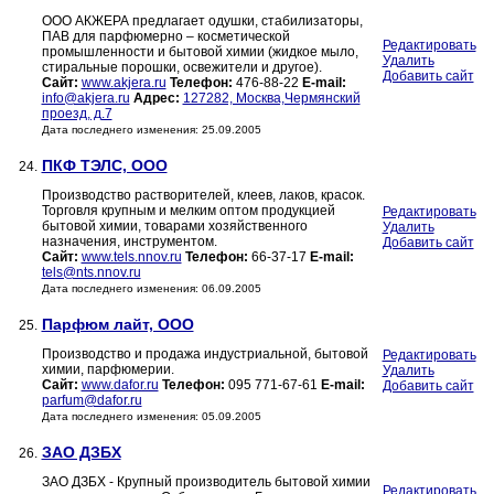
ООО АКЖЕРА предлагает одушки, стабилизаторы,
ПАВ для парфюмерно – косметической
Редактировать
промышленности и бытовой химии (жидкое мыло,
Удалить
стиральные порошки, освежители и другое).
Добавить сайт
Сайт:
www.akjera.ru
Телефон:
476-88-22
E-mail:
info@akjera.ru
Адрес:
127282, Москва,Чермянский
проезд, д.7
Дата последнего изменения: 25.09.2005
ПКФ ТЭЛС, ООО
24.
Производство растворителей, клеев, лаков, красок.
Торговля крупным и мелким оптом продукцией
Редактировать
бытовой химии, товарами хозяйственного
Удалить
назначения, инструментом.
Добавить сайт
Сайт:
www.tels.nnov.ru
Телефон:
66-37-17
E-mail:
tels@nts.nnov.ru
Дата последнего изменения: 06.09.2005
Парфюм лайт, ООО
25.
Производство и продажа индустриальной, бытовой
Редактировать
химии, парфюмерии.
Удалить
Сайт:
www.dafor.ru
Телефон:
095 771-67-61
E-mail:
Добавить сайт
parfum@dafor.ru
Дата последнего изменения: 05.09.2005
ЗАО ДЗБХ
26.
ЗАО ДЗБХ - Крупный производитель бытовой химии
Редактировать