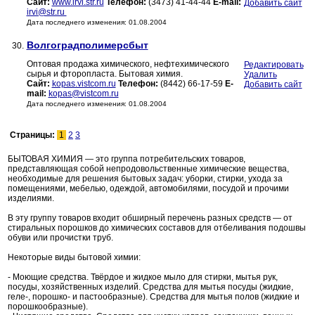
Сайт:
www.irvi.str.ru
Телефон:
(3473) 41-44-44
E-mail:
Добавить сайт
irvi@str.ru
Дата последнего изменения: 01.08.2004
Волгоградполимерсбыт
30.
Оптовая продажа химического, нефтехимического
Редактировать
сырья и фторопласта. Бытовая химия.
Удалить
Сайт:
kopas.vistcom.ru
Телефон:
(8442) 66-17-59
E-
Добавить сайт
mail:
kopas@vistcom.ru
Дата последнего изменения: 01.08.2004
Страницы:
1
2
3
БЫТОВАЯ ХИМИЯ — это группа потребительских товаров,
представляющая собой непродовольственные химические вещества,
необходимые для решения бытовых задач: уборки, стирки, ухода за
помещениями, мебелью, одеждой, автомобилями, посудой и прочими
изделиями.
В эту группу товаров входит обширный перечень разных средств — от
стиральных порошков до химических составов для отбеливания подошвы
обуви или прочистки труб.
Некоторые виды бытовой химии:
- Моющие средства. Твёрдое и жидкое мыло для стирки, мытья рук,
посуды, хозяйственных изделий. Средства для мытья посуды (жидкие,
геле-, порошко- и пастообразные). Средства для мытья полов (жидкие и
порошкообразные).