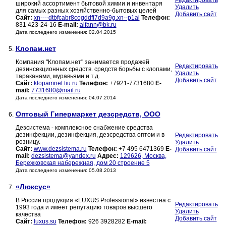
Редактировать
широкий ассортимент бытовой химии и инвентаря
Удалить
для самых разных хозяйственно-бытовых целей
Добавить сайт
Сайт:
xn----dtbfcabr8cogddfi7d9a9g.xn--p1ai
Телефон:
831 423-24-16
E-mail:
alfann@bk.ru
Дата последнего изменения: 02.04.2015
Клопам.нет
5.
Компания "Клопам.нет" занимается продажей
Редактировать
дезинсекционных средств. средств борьбы с клопами,
Удалить
тараканами, муравьями и т.д.
Добавить сайт
Сайт:
klopamnet.tiu.ru
Телефон:
+7921-7731680
E-
mail:
7731680@mail.ru
Дата последнего изменения: 04.07.2014
Оптовый Гипермаркет дезсредств, ООО
6.
Дезсистема - комплексное снабжение средства
дезинфекции, дезинфекция, дезсредства оптом и в
Редактировать
розницу.
Удалить
Сайт:
www.dezsistema.ru
Телефон:
+7 495 6471369
E-
Добавить сайт
mail:
dezsistema@yandex.ru
Адрес:
129626, Москва,
Бережковская набережная, дом 20 строение 5
Дата последнего изменения: 05.08.2013
«Люксус»
7.
В России продукция «LUXUS Professional» известна с
Редактировать
1993 года и имеет репутацию товаров высшего
Удалить
качества
Добавить сайт
Сайт:
luxus.su
Телефон:
926 3928282
E-mail: