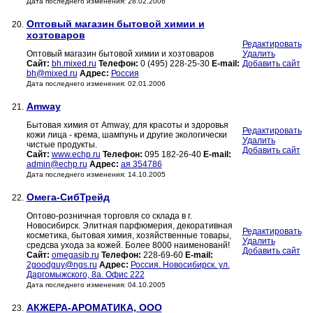
Дата последнего изменения: 28.02.2006
Оптовый магазин бытовой химии и
20.
хозтоваров
Редактировать
Оптовый магазин бытовой химии и хозтоваров
Удалить
Сайт:
bh.mixed.ru
Телефон:
0 (495) 228-25-30
E-mail:
Добавить сайт
bh@mixed.ru
Адрес:
Россия
Дата последнего изменения: 02.01.2006
Amway
21.
Бытовая химия от Amway, для красоты и здоровья
Редактировать
кожи лица - крема, шампунь и другие экологически
Удалить
чистые продукты.
Добавить сайт
Сайт:
www.echp.ru
Телефон:
095 182-26-40
E-mail:
admin@echp.ru
Адрес:
ая 354786
Дата последнего изменения: 14.10.2005
Омега-СибТрейд
22.
Оптово-розничная торговля со склада в г.
Новосибирск. Элитная парфюмерия, декоративная
Редактировать
косметика, бытовая химия, хозяйственные товары,
Удалить
средсва ухода за кожей. Более 8000 наименованй!
Добавить сайт
Сайт:
omegasib.ru
Телефон:
228-69-60
E-mail:
2goodguy@ngs.ru
Адрес:
Россия. Новосибирск. ул.
Даргомыжского, 8а. Офис 222
Дата последнего изменения: 04.10.2005
АКЖЕРА-АРОМАТИКА, ООО
23.