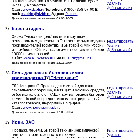
высшего качества. Отбеливатель Белизна, сухие
Удалить
чистящие средства.
Добавить сайт
Сайт:
www.dzbh.ru
Телефон:
8 (906) 358-97-00
E-
mail:
maxklm@dzbh.ru
Адрес:
Россия
Дата последнего изменения: 03.05.2005
Евролотидель
27.
Фирма "Евролотидель" является крупным
региональным дилером по Татарстану ряда ведущих
Редактировать
производителей косметики и бытовой химии России
Удалить
и зарубежья. Общий ассортимент составляет более
Добавить сайт
10000 наименований.
Сайт:
www.ei.inkazan.ru
E-mail:
a_dlf@mail.ru
Дата последнего изменения: 12.11.2004
Соль для ванн и бытовая химия
28.
производства ТД "Негоциант"
ТД "Негоциант". Производство солей для ванн,
Редактировать
стирального поорошка, чистящих и моющих средств,
Удалить
отбеливателей, клея КМЦ и других товаров бытовой
Добавить сайт
химии. На сайте представлен иллюстрированный
каталог товаров, информация о фирме.
Сайт:
www.negotsiant.spb.ru
Дата последнего изменения: 17.08.2004
Ирви, ЗАО
29.
Продажа мебели, бытовой техники, керамической
Редактировать
плитки, дверей, газовых плит, химии.
Удалить