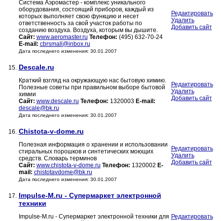
Система Аэромастер - комплекс уникального
оборудования, состоящий приборов, каждый из
Редактировать
которых выполняет свою функцию и несет
Удалить
ответственность за свой участок работы по
Добавить сайт
созданию воздуха. Воздуха, которым вы дышите.
Сайт:
www.aeromaster.ru
Телефон:
(495) 632-70-24
E-mail:
cbrsmall@inbox.ru
Дата последнего изменения: 30.01.2007
Descale.ru
15.
Краткий взгляд на окружающую нас бытовую химию.
Редактировать
Полезные советы при правильном выборе бытовой
Удалить
химии
Добавить сайт
Сайт:
www.descale.ru
Телефон:
1320003
E-mail:
descale@bk.ru
Дата последнего изменения: 30.01.2007
Chistota-v-dome.ru
16.
Полезная информация о хранении и использовании
Редактировать
стиральных порошков и синтетических моющих
Удалить
средств. Словарь терминов
Добавить сайт
Сайт:
www.chistota-v-dome.ru
Телефон:
1320002
E-
mail:
chistotavdome@bk.ru
Дата последнего изменения: 30.01.2007
Impulse-M.ru - Супермаркет электронной
17.
техники
Impulse-M.ru - Супермаркет электронной техники для
Редактировать