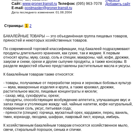
Сайт:
www.groner.transit.ru
Телефон:
(095) 963-7078
Добавить сайт
E-mail:
postmaster@groner.transit.ru
Дата последнего изменения: 01.08.2004
Страницы:
1
2
БАКАЛЕЙНЫЕ ТОВАРЫ — это объединённая группа пищевых товаров,
пряностей и некоторых хозяйственных товаров.
По современной торговой классификации, под бакалеей подразумевают
продукты длительного хранения, как сухие, так и жидкие. К первым
относят крупы, муку, сахар, соль и специи, макароны, чай, кофе, дрожжи,
закуски и снеки, орехи и другие сыпучие продукты, а также консервы. В
разделе жидкостей обычно представлены растительные масла и уксусы.
К бакалейным товарам также относятся:
- товары, получаемые от переработки зерна и зерновых бобовых культур
— мука, макаронные изделия и крупа, а также крахмал, дрожжи,
растительное масло, пищевые концентраты и кисели;
- сахар, мёд, сухофрукты, орехи;
- продукты, способствующие возбуждению аппетита, улучшающие вкус и
запах пищи и утоляющие жажду: чай, чайные напитки, кофе натуральный,
поваренная соль, уксус, питьевая сода;
- пряности (специи): горчица, мускатный орех, кардамон, перец, ваниль,
тмин, кориандр, гвоздика, шафран, лавровый лист, корица, имбирь.
К хозяйственным бакалейным товарам относятся хозяйственное мыло,
свечи, стиральный порошок, синька и спички.