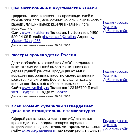
Qed межблочные и акустические кабели.
21.
Цифровые кабели известных производителей и
кабель hdmi qed , межблочные кабели и акустические
Редактировать
кабели , лучший выбор кабеля в наличии hdmi
Удалить
переходник.
Добавить сайт
Сайт:
www.allcables.ru
Телефон:
Цифровые к (495)
580-14-08
E-mail:
plazmastar1@mail.ru
Адрес:
ул
Южная 74 оф256
Дата последнего изменения: 29.01.2007
люстры производство России
22.
Деревообрабатывающий цех АМОС предлагает
покупателям большой выбор светильников из
дерева ручной работы. Продукция от АМОС
Редактировать
порадует вас оригинальностью своего дизайна и
Удалить
красотой исполнения. Доступные цены, каталог
Добавить сайт
продукции, большой выбор цветовых решений
Сайт:
www.svetilniky.ru
Телефон:
123456700
E-mail:
svetilniky@mail.ru
Адрес:
123456
Дата последнего изменения: 29.01.2007
Клей Момент, суперклей затвердевает
23.
даже при отрицательных температурах!
Сферой деятельности компании АСД является
Редактировать
производство и продажа товаров народного
Удалить
потребления под собственными торговыми марками
Добавить сайт
Сайт:
www.kley-secunda.ru
Телефон:
(495) 105-33-11