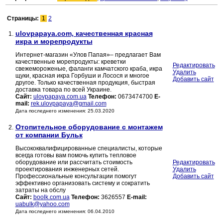
Страницы:
1
2
ulovpapaya.com, качественная красная
1.
икра и морепродукты
Интернет-магазин «Улов Папая»– предлагает Вам
качественные морепродукты: креветки
Редактировать
свежемороженые, фаланги камчатского краба, икра
Удалить
щуки, красная икра Горбуши и Лосося и многое
Добавить сайт
другое. Только качественная продукция, быстрая
доставка товара по всей Украине.
Сайт:
ulovpapaya.com.ua
Телефон:
0673474700
E-
mail:
rek.ulovpapaya@gmail.com
Дата последнего изменения: 25.03.2020
Отопительное оборудование с монтажем
2.
от компании Бульк
Высококвалифицированные специалисты, которые
всегда готовы вам помочь купить тепловое
оборудование или рассчитать стоимость
Редактировать
проектирования инженерных сетей.
Удалить
Профессиональные консультации помогут
Добавить сайт
эффективно организовать систему и сократить
затраты на обслу
Сайт:
boolk.com.ua
Телефон:
3626557
E-mail:
uabulk@yahoo.com
Дата последнего изменения: 06.04.2010