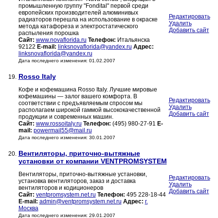
промышленную группу "Fondital" первой среди
европейских производителей алюминивых
Редактировать
радиаторов перешла на использование в окраске
Удалить
метода катафореза и электростатического
Добавить сайт
распыления порошка
Сайт:
www.novaflorida.ru
Телефон:
Итальянска
92122
E-mail:
linksnovaflorida@yandex.ru
Адрес:
linksnovaflorida@yandex.ru
Дата последнего изменения: 01.02.2007
Rosso Italy
19.
Кофе и кофемашина Rosso Italy. Лучшие мировые
кофемашины — залог вашего комфорта. В
Редактировать
соответствии с предъявляемым спросом мы
Удалить
располагаем широкой гаммой высококачественной
Добавить сайт
продукции и современных машин.
Сайт:
www.rossoitaly.ru
Телефон:
(495) 980-27-91
E-
mail:
powermail55@mail.ru
Дата последнего изменения: 30.01.2007
Вентиляторы, приточно-вытяжные
20.
установки от компании VENTPROMSYSTEM
Вентиляторы, приточно-вытяжные установки,
Редактировать
установка вентиляторов, заказ и доставка
Удалить
вентиляторов и кодиционеров
Добавить сайт
Сайт:
ventpromsystem.net.ru
Телефон:
495 228-18-44
E-mail:
admin@ventpromsystem.net.ru
Адрес:
г.
Москва
Дата последнего изменения: 29.01.2007