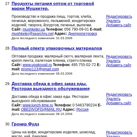
Продукты питания оптом от торговой
27.
марки Мушкетер.
Производство и продажа пицц, тортов, хлеба,
Редактировать
печенья, мороженого, пельменей, кондитерских
Удалить
изделий, творога, йогуртов, печенья, выпечки.
Добавить сайт
Сайт:
mushketer.ua
Телефон:
056 790-09-01
E-mail:
mushketer@searchru.net
Адрес:
Днепропетровск
Дата последнего изменения: 31.03.2006
Полный спектр упаковочных материалов
28.
Оптовая продажа: малярный скотч, малярная лента,
Редактировать
крепп-лента, палетная пленка, стретч пленка
Удалить
Сайт:
www.upakovali.ru
Телефон:
495 755-02-72
E-
Добавить сайт
mail:
promo123@gmail.com
Дата последнего изменения: 06.03.2006
Доставка обеда в офис заказ еды.
29.
Ресторан выездного обслуживания
Редактировать
Доставка обеда в офис заказ еды. Ресторан
Удалить
выездного обслуживания
Добавить сайт
Сайт:
www.lunch-time.ru
Телефон:
0 5463790234
E-
mail:
OBEDIVOFIS@MAIL.RU
Адрес:
Россия
Дата последнего изменения: 08.10.2004
Гронер Фудз
30.
Цены на кофе, кондитерские изделия, шоколад,
Редактировать
масло, чай, бакалею.
Удалить