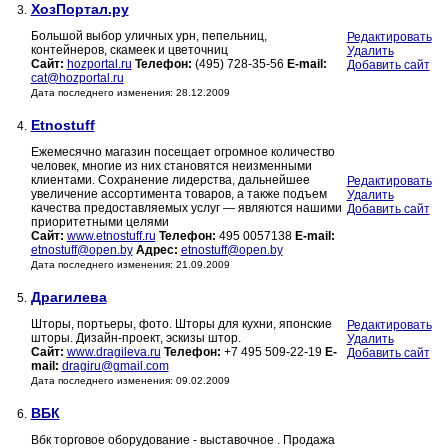
ХозПортал.ру
3.
Большой выбор уличных урн, пепельниц,
Редактировать
контейнеров, скамеек и цветочниц
Удалить
Сайт:
hozportal.ru
Телефон:
(495) 728-35-56
E-mail:
Добавить сайт
cat@hozportal.ru
Дата последнего изменения: 28.12.2009
Etnostuff
4.
Ежемесячно магазин посещает огромное количество
человек, многие из них становятся неизменными
клиентами. Сохранение лидерства, дальнейшее
Редактировать
увеличение ассортимента товаров, а также подъем
Удалить
качества предоставляемых услуг — являются нашими
Добавить сайт
приоритетными целями
Сайт:
www.etnostuff.ru
Телефон:
495 0057138
E-mail:
etnostuff@open.by
Адрес:
etnostuff@open.by
Дата последнего изменения: 21.09.2009
Драгилева
5.
Шторы, портьеры, фото. Шторы для кухни, японские
Редактировать
шторы. Дизайн-проект, эскизы штор.
Удалить
Сайт:
www.dragileva.ru
Телефон:
+7 495 509-22-19
E-
Добавить сайт
mail:
dragiru@gmail.com
Дата последнего изменения: 09.02.2009
ВБК
6.
Вбк торговое оборудование - выставочное . Продажа