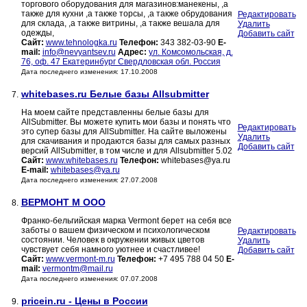
торгового оборудования для магазинов:манекены, ,а
также для кухни ,а также торсы, ,а также обрудования
Редактировать
для склада, ,а также витрины, ,а также вешала для
Удалить
одежды,
Добавить сайт
Сайт:
www.tehnologka.ru
Телефон:
343 382-03-90
E-
mail:
info@nevyantsev.ru
Адрес:
ул. Комсомольская, д.
76, оф. 47 Екатеринбург Свердловская обл. Россия
Дата последнего изменения: 17.10.2008
whitebases.ru Белые базы Allsubmitter
7.
На моем сайте представленны белые базы для
AllSubmitter. Вы можете купить мои базы и понять что
Редактировать
это супер базы для AllSubmitter. На сайте выложены
Удалить
для скачивания и продаются базы для самых разных
Добавить сайт
версий AllSubmitter, в том числе и для Allsubmitter 5.02
Сайт:
www.whitebases.ru
Телефон:
whitebases@ya.ru
E-mail:
whitebases@ya.ru
Дата последнего изменения: 27.07.2008
ВЕРМОНТ М ООО
8.
Франко-бельгийская марка Vermont берет на себя все
заботы о вашем физическом и психологическом
Редактировать
состоянии. Человек в окружении живых цветов
Удалить
чувствует себя намного уютнее и счастливее!
Добавить сайт
Сайт:
www.vermont-m.ru
Телефон:
+7 495 788 04 50
E-
mail:
vermontm@mail.ru
Дата последнего изменения: 07.07.2008
pricein.ru - Цены в России
9.