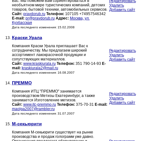
Вас. Мы поможем Вам сориентироваться в
Редактировать
необъятном мире туристических компаний, детских
Удалить
товаров, бытовой техники, автомобильных сервисов.
Добавить сайт
Сайт:
pravdorub.ru
Телефон:
107105 +74957546342
E-mail:
pr@pravdorub.ru
Адрес:
Москва, ул.
Кузбасская
Дата последнего изменения: 15.02.2008
Краски Урала
13.
Компания Краски Урала приглашает Вас к
сотрудничеству. Мы предлагаем широкий
Редактировать
ассортимент лакокрасочной продукции и
Удалить
сопутствующих материаллов.
Добавить сайт
Сайт:
www.kraskiurala.ru
Телефон:
351 790-14-93
E-
mail:
kraskiurala2@mail.ru
Дата последнего изменения: 16.08.2007
ПРЕММО
14.
Компания ИТЦ "ПРЕММО" занимается
Редактировать
производством Метизы Екатеринбург, а также
Удалить
занимается Изготовление метизов.
Добавить сайт
Сайт:
www.itc-premmo.ru
Телефон:
375-70-31
E-mail:
maolga2007@rambler.ru
Дата последнего изменения: 31.07.2007
М-секьюрити
15.
Компания М-секьюрити существует на рынке
производства и продаж голограмм уже давно.