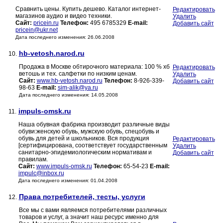
Сравнить цены. Купить дешево. Каталог интернет-
Редактировать
магазинов аудио и видео техники.
Удалить
Сайт:
pricein.ru
Телефон:
495 6785329
E-mail:
Добавить сайт
pricein@ukr.net
Дата последнего изменения: 26.06.2008
hb-vetosh.narod.ru
10.
Продажа в Москве обтирочного материала: 100 % хб
Редактировать
ветошь и тех. салфетки по низким ценам.
Удалить
Сайт:
www.hb-vetosh.narod.ru
Телефон:
8-926-339-
Добавить сайт
98-63
E-mail:
sim-alik@ya.ru
Дата последнего изменения: 14.05.2008
impuls-omsk.ru
11.
Наша обувная фабрика производит различные виды
обуви:женскую обувь, мужскую обувь, спецобувь и
обувь для детей и школьников. Вся продукция
Редактировать
[сертифицирована, соответствует государственным
Удалить
санитарно-эпидемиологическим нормативам и
Добавить сайт
правилам.
Сайт:
www.impuls-omsk.ru
Телефон:
65-54-23
E-mail:
impulc@inbox.ru
Дата последнего изменения: 01.04.2008
Права потребителей, тесты, услуги
12.
Все мы с вами являемся потребителями различных
товаров и услуг, а значит наш ресурс именно для