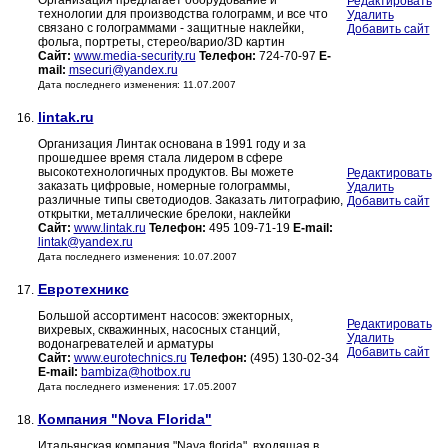
Организация предлагает оборудование и
Редактировать
технологии для производства голограмм, и все что
Удалить
связано с голограммами - защитные наклейки,
Добавить сайт
фольга, портреты, стерео/варио/3D картин
Сайт:
www.media-security.ru
Телефон:
724-70-97
E-
mail:
msecuri@yandex.ru
Дата последнего изменения: 11.07.2007
lintak.ru
16.
Организация Линтак основана в 1991 году и за
прошедшее время стала лидером в сфере
высокотехнологичных продуктов. Вы можете
Редактировать
заказать цифровые, номерные голограммы,
Удалить
различные типы светодиодов. Заказать литографию,
Добавить сайт
открытки, металлические брелоки, наклейки
Сайт:
www.lintak.ru
Телефон:
495 109-71-19
E-mail:
lintak@yandex.ru
Дата последнего изменения: 10.07.2007
Евротехникс
17.
Большой ассортимент насосов: эжекторных,
Редактировать
вихревых, скважинных, насосных станций,
Удалить
водонагревателей и арматуры
Добавить сайт
Сайт:
www.eurotechnics.ru
Телефон:
(495) 130-02-34
E-mail:
bambiza@hotbox.ru
Дата последнего изменения: 17.05.2007
Компания "Nova Florida"
18.
Итальянская компания "Nava florida", входящая в