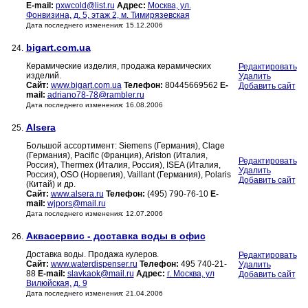
E-mail:
pxwcold@list.ru
Адрес:
Москва, ул.
Фонвизина, д. 5, этаж 2, м. Тимирязевская
Дата последнего изменения: 15.12.2006
bigart.com.ua
24.
Керамические изделия, продажа керамических
Редактировать
изделий.
Удалить
Сайт:
www.bigart.com.ua
Телефон:
80445669562
E-
Добавить сайт
mail:
adriano78-78@rambler.ru
Дата последнего изменения: 16.08.2006
Alsera
25.
Большой ассортимент: Siemens (Германия), Clage
(Германия), Pacific (Франция), Ariston (Италия,
Редактировать
Россия), Thermex (Италия, Россия), ISEA (Италия,
Удалить
Россия), OSO (Норвегия), Vaillant (Германия), Polaris
Добавить сайт
(Китай) и др.
Сайт:
www.alsera.ru
Телефон:
(495) 790-76-10
E-
mail:
wjpors@mail.ru
Дата последнего изменения: 12.07.2006
Аквасервис - доставка воды в офис
26.
Доставка воды. Продажа кулеров.
Редактировать
Сайт:
www.waterdispenser.ru
Телефон:
495 740-21-
Удалить
88
E-mail:
slavkaok@mail.ru
Адрес:
г. Москва, ул
Добавить сайт
Вилюйская, д. 9
Дата последнего изменения: 21.04.2006