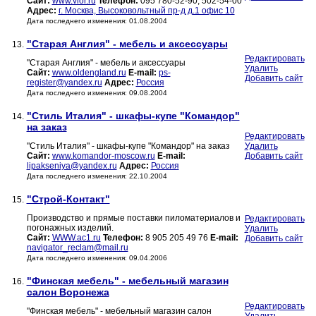
Сайт:
www.vior.ru
Телефон:
095 780-52-90, 502-54-00
Адрес:
г. Москва, Высоковольтный пр-д д.1 офис 10
Дата последнего изменения: 01.08.2004
"Старая Англия" - мебель и аксессуары
13.
Редактировать
"Старая Англия" - мебель и аксессуары
Удалить
Сайт:
www.oldengland.ru
E-mail:
ps-
Добавить сайт
register@yandex.ru
Адрес:
Россия
Дата последнего изменения: 09.08.2004
"Стиль Италия" - шкафы-купе "Командор"
14.
на заказ
Редактировать
"Стиль Италия" - шкафы-купе "Командор" на заказ
Удалить
Сайт:
www.komandor-moscow.ru
E-mail:
Добавить сайт
lipakseniya@yandex.ru
Адрес:
Россия
Дата последнего изменения: 22.10.2004
"Строй-Контакт"
15.
Производство и прямые поставки пиломатериалов и
Редактировать
погонажных изделий.
Удалить
Сайт:
WWW.ac1.ru
Телефон:
8 905 205 49 76
E-mail:
Добавить сайт
navigator_reclam@mail.ru
Дата последнего изменения: 09.04.2006
"Финская мебель" - мебельный магазин
16.
салон Воронежа
Редактировать
"Финская мебель" - мебельный магазин салон