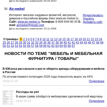
Дата последнего изменения: 02.03.2012
Air-mebel
30.
Интернет магазин надувных кроватей, матрасов,
Редактировать
диванов и бассейнов фирмы Intex www.air-mebel.ru
Удалить
Сайт:
www.air-mebel.ru
Телефон:
8-909-939-90-35
E-
Добавить сайт
mail:
airmebel@gmail.com
Дата последнего изменения: 10.11.2008
Страницы:
1
2
3
4
5
6
7
8
9
10
11
12
13
14
15
16
17
18
19
20
21
22
23
24
25
26
27
28
29
30
31
32
33
34
35
36
37
38
39
40
41
42
43
44
45
46
47
48
49
50
51
52
53
54
55
56
57
58
59
60
61
62
63
64
65
66
67
НОВОСТИ ПО ТЕМЕ "МЕБЕЛЬ И МЕБЕЛЬНАЯ
ФУРНИТУРА / ТОВАРЫ"
В ЮKassa рассказали о росте оборота аренды оборудования и мебели
в России
По итогам первого полугодия 2026 года показатель вырос на 44%
2026-07-29
Подробнее
Расходы на уют
В какую сумму обойдется меблировка однокомнатной квартиры
2026-05-21
Подробнее