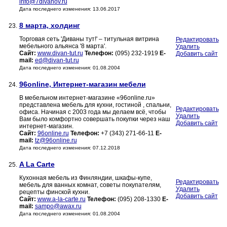
info@7divanov.ru
Дата последнего изменения: 13.06.2017
8 марта, холдинг
23.
Торговая сеть 'Диваны тут!' – титульная витрина
Редактировать
мебельного альянса '8 марта'.
Удалить
Сайт:
www.divan-tut.ru
Телефон:
(095) 232-1919
E-
Добавить сайт
mail:
ed@divan-tut.ru
Дата последнего изменения: 01.08.2004
96online, Интернет-магазин мебели
24.
В мебельном интернет-магазине «96online.ru»
представлена мебель для кухни, гостиной , спальни,
Редактировать
офиса. Начиная с 2003 года мы делаем всё, чтобы
Удалить
Вам было комфортно совершать покупки через наш
Добавить сайт
интернет-магазин.
Сайт:
96online.ru
Телефон:
+7 (343) 271-66-11
E-
mail:
tz@96online.ru
Дата последнего изменения: 07.12.2018
A La Carte
25.
Кухонная мебель из Финляндии, шкафы-купе,
Редактировать
мебель для ванных комнат, советы покупателям,
Удалить
рецепты финской кухни.
Добавить сайт
Сайт:
www.a-la-carte.ru
Телефон:
(095) 208-1330
E-
mail:
sampo@awax.ru
Дата последнего изменения: 01.08.2004