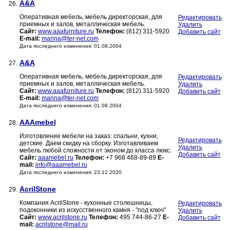
A&A
26.
Оперативная мебель, мебель директорская, для
Редактировать
приемных и залов, металлическая мебель.
Удалить
Сайт:
www.aaafurniture.ru
Телефон:
(812) 311-5920
Добавить сайт
E-mail:
marina@ter-net.com
Дата последнего изменения: 01.08.2004
A&A
27.
Оперативная мебель, мебель директорская, для
Редактировать
приемных и залов, металлическая мебель.
Удалить
Сайт:
www.aaafurniture.ru
Телефон:
(812) 311-5920
Добавить сайт
E-mail:
marina@ter-net.com
Дата последнего изменения: 01.08.2004
AAAmebel
28.
Изготовление мебели на заказ: спальни, кухни,
Редактировать
детские. Даем скидку на сборку. Изготавливаем
Удалить
мебель любой сложности от эконом до класса люкс.
Добавить сайт
Сайт:
aaamebel.ru
Телефон:
+7 968 468-89-89
E-
mail:
info@aaamebel.ru
Дата последнего изменения: 23.12.2020
AcrilStone
29.
Компания AcrilStone - кухонные столешницы,
Редактировать
подоконники из искусственного камня - "под ключ"
Удалить
Сайт:
www.acrilstone.ru
Телефон:
495 744-86-27
E-
Добавить сайт
mail:
acrilstone@mail.ru