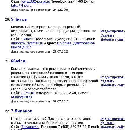
Сайт:
www.382-portal.ru
Телефон:
22-44-63
E-mail:
lutko@t-sk.ru
Дата последнего изменения: 24.12.2008
5 Китов
20.
Мебельный интернет-магазин. Огромный
ассортимент, качественная продукция, доставка по
Редактировать
всей России.
Удалить
Сайт:
5kitov.ru
Телефон:
+7(499) 283-21-85
E-mail:
Добавить сайт
dimontra13@mail.ru
Адрес:
г. Москва, Дмитровское
шоссе д.107
Дата последнего изменения: 28.07.2020
66mir.ru
21.
Компания занимается ремонтом любой сложности
различных помещений начиная от складов и
заканчивая офисами и квартирами, а также
Редактировать
оптовыми поставками производственной и офисной
Удалить
металлической мебели. Сейфы с различной
Добавить сайт
степенью взломостойкости
Сайт:
66mir.ru
Телефон:
343 382-12-48,
E-mail:
66mir@list.ru
Дата последнего изменения: 03.07.2017
7 Диванов
22.
Интернет-магазин «7 Диванов» – это сочетание
Редактировать
высокого качества мебели и доступных цен.
Удалить
Сайт:
7divanov.ru
Телефон:
7 (495) 320-75-90
E-mail:
Добавить сайт