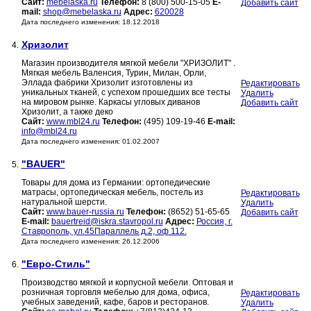
Сайт:
mebelaska.ru
Телефон:
8 (800) 500-15-05
E-
Добавить сайт
mail:
shop@mebelaska.ru
Адрес:
620028
Дата последнего изменения: 18.12.2018
Хризолит
4.
Магазин производителя мягкой мебели "ХРИЗОЛИТ" .
Мягкая мебель Валенсия, Турин, Милан, Орли,
Эллада фабрики Хризолит изготовлены из
Редактировать
уникальных тканей, с успехом прошедших все тесты
Удалить
на мировом рынке. Каркасы угловых диванов
Добавить сайт
Хризолит, а также деко
Сайт:
www.mbl24.ru
Телефон:
(495) 109-19-46
E-mail:
info@mbl24.ru
Дата последнего изменения: 01.02.2007
"BAUER"
5.
Товары для дома из Германии: ортопедические
матрасы, ортопедическая мебель, постель из
Редактировать
натуральной шерсти.
Удалить
Сайт:
www.bauer-russia.ru
Телефон:
(8652) 51-65-65
Добавить сайт
E-mail:
bauertreid@iskra.stavropol.ru
Адрес:
Россия, г.
Ставрополь, ул.45Параллель д.2, оф 112.
Дата последнего изменения: 26.12.2006
"Евро-Стиль"
6.
Производство мягкой и корпусной мебели. Оптовая и
розничная торговля мебелью для дома, офиса,
Редактировать
учебных заведений, кафе, баров и ресторанов.
Удалить