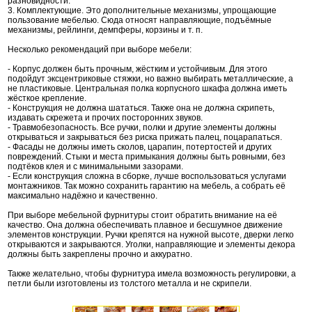
разновидности.
3. Комплектующие. Это дополнительные механизмы, упрощающие
пользование мебелью. Сюда относят направляющие, подъёмные
механизмы, рейлинги, демпферы, корзины и т. п.
Несколько рекомендаций при выборе мебели:
- Корпус должен быть прочным, жёстким и устойчивым. Для этого
подойдут эксцентриковые стяжки, но важно выбирать металлические, а
не пластиковые. Центральная полка корпусного шкафа должна иметь
жёсткое крепление.
- Конструкция не должна шататься. Также она не должна скрипеть,
издавать скрежета и прочих посторонних звуков.
- Травмобезопасность. Все ручки, полки и другие элементы должны
открываться и закрываться без риска прижать палец, поцарапаться.
- Фасады не должны иметь сколов, царапин, потертостей и других
повреждений. Стыки и места примыкания должны быть ровными, без
подтёков клея и с минимальными зазорами.
- Если конструкция сложна в сборке, лучше воспользоваться услугами
монтажников. Так можно сохранить гарантию на мебель, а собрать её
максимально надёжно и качественно.
При выборе мебельной фурнитуры стоит обратить внимание на её
качество. Она должна обеспечивать плавное и бесшумное движение
элементов конструкции. Ручки крепятся на нужной высоте, дверки легко
открываются и закрываются. Уголки, направляющие и элементы декора
должны быть закреплены прочно и аккуратно.
Также желательно, чтобы фурнитура имела возможность регулировки, а
петли были изготовлены из толстого металла и не скрипели.