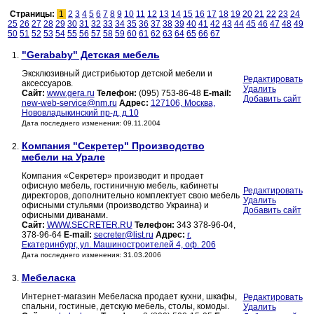
Страницы:
1
2
3
4
5
6
7
8
9
10
11
12
13
14
15
16
17
18
19
20
21
22
23
24
25
26
27
28
29
30
31
32
33
34
35
36
37
38
39
40
41
42
43
44
45
46
47
48
49
50
51
52
53
54
55
56
57
58
59
60
61
62
63
64
65
66
67
"Gerababy" Детская мебель
1.
Эксклюзивный дистрибьютор детской мебели и
Редактировать
аксессуаров.
Удалить
Сайт:
www.gera.ru
Телефон:
(095) 753-86-48
E-mail:
Добавить сайт
new-web-service@nm.ru
Адрес:
127106, Москва,
Нововладыкинский пр-д, д.10
Дата последнего изменения: 09.11.2004
Компания "Секретер" Производство
2.
мебели на Урале
Компания «Секретер» производит и продает
офисную мебель, гостиничную мебель, кабинеты
Редактировать
директоров, дополнительно комплектует свою мебель
Удалить
офисными стульями (производство Украина) и
Добавить сайт
офисными диванами.
Сайт:
WWW.SECRETER.RU
Телефон:
343 378-96-04,
378-96-64
E-mail:
secreter@list.ru
Адрес:
г.
Екатеринбург, ул. Машиностроителей 4, оф. 206
Дата последнего изменения: 31.03.2006
Мебеласка
3.
Интернет-магазин Мебеласка продает кухни, шкафы,
Редактировать
спальни, гостиные, детскую мебель, столы, комоды.
Удалить