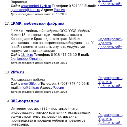
Удалить
Воронежа
Добавить сайт
Сайт:
www.mebel-f.vzh.ru
Телефон:
0 521389
E-mail:
spamanet@front.ru
Адрес:
Россия
Дата последнего изменения: 23.10.2005
1КМК, мебельная фабрика
17.
1 КМК от мебельной фабрики ООО "ОБД-Мебель"
более 15 лет производит мебель на заказ в
Краснодаре и Краснодарском крае. Мебель
Редактировать
изготавливается на современном оборудовании. У
Удалить
нас Вы сможете заказать и купить модульную,
Добавить сайт
корпусную и встраиваемую...
Сайт:
1kmk.ru
Телефон:
8 918 417-26-10
E-mail:
1kmkmebel@mail.ru
Дата последнего изменения: 16.05.2021
2life.ru
18.
Редактировать
Реставрация мебели
Удалить
Сайт:
www.2life.ru
Телефон:
8 (903) 747-49-09
E-
Добавить сайт
mail:
info@2life.ru
Адрес:
Россия
Дата последнего изменения: 14.04.2005
382-портал.ру
19.
Интернет-ресурс «382 – портал.ру» - это
информация о томских компаниях, оказывающих
Редактировать
услуги строительства, ремонта, дизайна,
Удалить
производства и продажи мебели и предметов
Добавить сайт
интерьера.