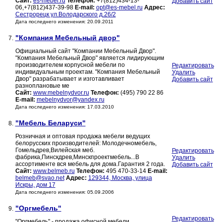
Сайт:
es-mebel.ru
Телефон:
+7(812)434-13-
Добавить сайт
06,+7(812)437-39-98
E-mail:
opt@es-mebel.ru
Адрес:
Сестрорецк ул.Володарского д.26/2
Дата последнего изменения: 20.09.2011
"Компания Мебельный двор"
7.
Официальный сайт "Компании Мебельный Двор".
"Компания Мебельный Двор" является лидирующим
производителем корпусной мебели по
Редактировать
индивидуальным проектам. "Компания Мебельный
Удалить
Двор" разрабатывает и изготавливает
Добавить сайт
разноплановые ме
Сайт:
www.mebelnydvor.ru
Телефон:
(495) 790 22 86
E-mail:
mebelnydvor@yandex.ru
Дата последнего изменения: 17.03.2010
"Мебель Беларуси"
8.
Розничная и оптовая продажа мебели ведущих
белорусских производителей: Молодечномебель,
Гомельдрев,Вилейская меб.
Редактировать
фабрика,Пинскдрев,Минскпроектмебель...В
Удалить
ассортименте вся мебель для дома.Гарантия 2 года.
Добавить сайт
Сайт:
www.belmeb.ru
Телефон:
495 470-33-14
E-mail:
belmeb@svao.net
Адрес:
129344, Москва, улица
Искры, дом 17
Дата последнего изменения: 05.09.2006
"Оргмебель"
9.
Редактировать
"Оргмебель" - продажа офисной мебели.