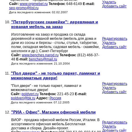
Удалить
Сайт:
www.orgmebel.ru
Телефон:
648-6149
E-mail:
Добавить сайт
seo-promo@list.ru
Дата последнего изменения: 02.02.2007
"Петербургские скамейки": деревянная и
10.
кованая мебель на заказ
Изготовление на заказ и продажа со склада
деревянной и кованой мебели (мебель для дома и
Редактировать
дачи из сосны и березы - столы, стулья, табуретки,
Удалить
полки, складная мебель; садовая мебель - скамейки,
Добавить сайт
шезлонги и др.); Санкт-Петербург
Сайт:
www.benches.narod.ru
Телефон:
(812) 466-37-
48
E-mail:
benches@mail.ru
Дата последнего изменения: 21.10.2004
"Пол двери" - не только паркет, ламинат и
11.
межкомнатные двери!
Редактировать
"Пол двери" - не только паркет, ламинат и
Удалить
межкомнатные двери!
Добавить сайт
Сайт:
poldveri.ru
Телефон:
221-45-23
E-mail:
poldveri@bk.ru
Адрес:
Россия
Дата последнего изменения: 07.12.2005
"РИА - Офис", Магазин офисной мебели
12.
ВИОР - продажа офисной мебели России, Италии. В
Редактировать
ассортименте офисная мебель.Бесплатная
Удалить
доставка и сборка. Дизайн-проект.
Добавить сайт