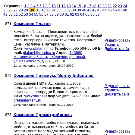
Страницы:
1
2
3
4
5
6
7
8
9
10
11
12
13
14
15
16
17
18
19
20
21
22
23
24
25
26
27
28
29
30
31
32
33
34
35
36
37
38
39
40
41
42
43
44
45
46
47
48
49
50
51
52
53
54
55
56
57
58
59
60
61
62
63
64
65
66
67
Компания Платан
871.
Компания Платан :: Производитель корпусной и
мягкой мебели по индивидуальным эскизам. Любой
стиль интерьера. Высокое качество. Доступные
Редактировать
цены. Различные материалы.
Удалить
Сайт:
www.platan.nm.ru
Телефон:
095 504-56-59
E-
Добавить сайт
mail:
platan4@yandex.ru
Адрес:
143980,
Московская область, г.Железнодорожный,
ул.Маяковского, д.9, к.1, кв.118
Дата последнего изменения: 28.04.2005
Компания Премиум, 'Sunny Industries'
872.
Окна и двери ПВХ и AL, жалюзи, шторы,
Редактировать
рольставни, гаражные ворота, зимние сады,
Удалить
офисные перегородки.Вызов специалиста.
Добавить сайт
Сайт:
www.sny.ru
Телефон:
(095) 246-7131
E-mail:
premium@sny.ru
Дата последнего изменения: 01.08.2004
Компания Промстройсвязь
873.
Интернет-магазин мебели предлагает испанскую
мебель, итальянскую мебель, мебель из Китая.
Ассортимент: мебель для гостиной комнаты,
Редактировать