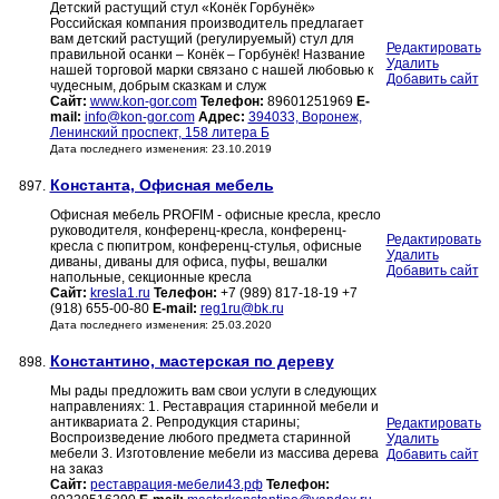
Детский растущий стул «Конёк Горбунёк»
Российская компания производитель предлагает
вам детский растущий (регулируемый) стул для
Редактировать
правильной осанки – Конёк – Горбунёк! Название
Удалить
нашей торговой марки связано с нашей любовью к
Добавить сайт
чудесным, добрым сказкам и служ
Сайт:
www.kon-gor.com
Телефон:
89601251969
E-
mail:
info@kon-gor.com
Адрес:
394033, Воронеж,
Ленинский проспект, 158 литера Б
Дата последнего изменения: 23.10.2019
Константа, Офисная мебель
897.
Офисная мебель PROFIM - офисные кресла, кресло
руководителя, конференц-кресла, конференц-
Редактировать
кресла с пюпитром, конференц-стулья, офисные
Удалить
диваны, диваны для офиса, пуфы, вешалки
Добавить сайт
напольные, секционные кресла
Сайт:
kresla1.ru
Телефон:
+7 (989) 817-18-19 +7
(918) 655-00-80
E-mail:
reg1ru@bk.ru
Дата последнего изменения: 25.03.2020
Константино, мастерская по дереву
898.
Мы рады предложить вам свои услуги в следующих
направлениях: 1. Реставрация старинной мебели и
антиквариата 2. Репродукция старины;
Редактировать
Воспроизведение любого предмета старинной
Удалить
мебели 3. Изготовление мебели из массива дерева
Добавить сайт
на заказ
Сайт:
реставрация-мебели43.рф
Телефон: