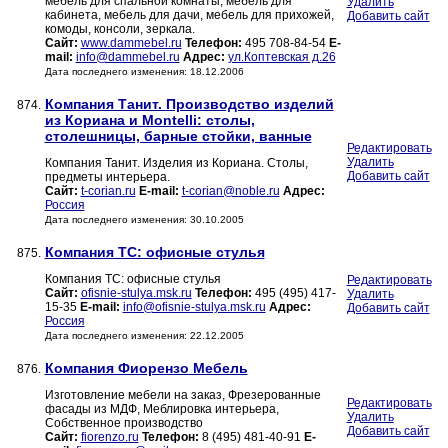
мебель для спальной комнаты, мебель для
Удалить
кабинета, мебель для дачи, мебель для прихожей,
Добавить сайт
комоды, консоли, зеркала.
Сайт:
www.dammebel.ru
Телефон:
495 708-84-54
E-
mail:
info@dammebel.ru
Адрес:
ул.Коптевская д.26
Дата последнего изменения: 18.12.2006
Компания Танит. Производство изделий
874.
из Кориана и Montelli: столы,
столешницы, барные стойки, ванные
Редактировать
Удалить
Компания Танит. Изделия из Кориана. Столы,
Добавить сайт
предметы интерьера.
Сайт:
t-corian.ru
E-mail:
t-corian@noble.ru
Адрес:
Россия
Дата последнего изменения: 30.10.2005
Компания ТС: офисные стулья
875.
Компания ТС: офисные стулья
Редактировать
Сайт:
ofisnie-stulya.msk.ru
Телефон:
495 (495) 417-
Удалить
15-35
E-mail:
info@ofisnie-stulya.msk.ru
Адрес:
Добавить сайт
Россия
Дата последнего изменения: 22.12.2005
Компания Фиорензо Мебель
876.
Изготовление мебели на заказ, Фрезерованные
Редактировать
фасады из МДФ, Меблировка интерьера,
Удалить
Собственное производство
Добавить сайт
Сайт:
fiorenzo.ru
Телефон:
8 (495) 481-40-91
E-