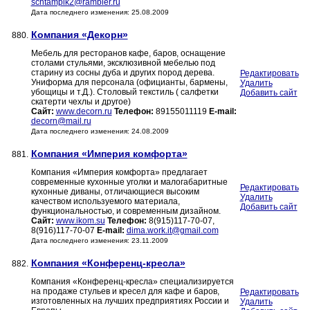
schtampik2@rambler.ru
Дата последнего изменения: 25.08.2009
Компания «Декорн»
880.
Мебель для ресторанов кафе, баров, оснащение
столами стульями, эксклюзивной мебелью под
старину из сосны дуба и других пород дерева.
Редактировать
Униформа для персонала (официанты, бармены,
Удалить
убощицы и т.Д.). Столовый текстиль ( салфетки
Добавить сайт
скатерти чехлы и другое)
Сайт:
www.decorn.ru
Телефон:
89155011119
E-mail:
decorn@mail.ru
Дата последнего изменения: 24.08.2009
Компания «Империя комфорта»
881.
Компания «Империя комфорта» предлагает
современные кухонные уголки и малогабаритные
Редактировать
кухонные диваны, отличающиеся высоким
Удалить
качеством используемого материала,
Добавить сайт
функциональностью, и современным дизайном.
Сайт:
www.ikom.su
Телефон:
8(915)117-70-07,
8(916)117-70-07
E-mail:
dima.work.it@gmail.com
Дата последнего изменения: 23.11.2009
Компания «Конференц-кресла»
882.
Компания «Конференц-кресла» специализируется
на продаже стульев и кресел для кафе и баров,
Редактировать
изготовленных на лучших предприятиях России и
Удалить