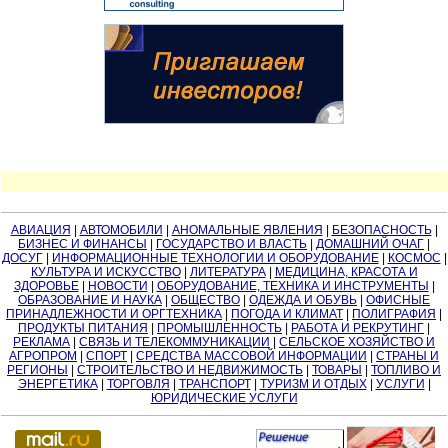
АВИАЦИЯ
|
АВТОМОБИЛИ
|
АНОМАЛЬНЫЕ ЯВЛЕНИЯ
|
БЕЗОПАСНОСТЬ
|
БИЗНЕС И ФИНАНСЫ
|
ГОСУДАРСТВО И ВЛАСТЬ
|
ДОМАШНИЙ ОЧАГ
|
ДОСУГ
|
ИНФОРМАЦИОННЫЕ ТЕХНОЛОГИИ И ОБОРУДОВАНИЕ
|
КОСМОС
|
КУЛЬТУРА И ИСКУССТВО
|
ЛИТЕРАТУРА
|
МЕДИЦИНА, КРАСОТА И
ЗДОРОВЬЕ
|
НОВОСТИ
|
ОБОРУДОВАНИЕ, ТЕХНИКА И ИНСТРУМЕНТЫ
|
ОБРАЗОВАНИЕ И НАУКА
|
ОБЩЕСТВО
|
ОДЕЖДА И ОБУВЬ
|
ОФИСНЫЕ
ПРИНАДЛЕЖНОСТИ И ОРГТЕХНИКА
|
ПОГОДА И КЛИМАТ
|
ПОЛИГРАФИЯ
|
ПРОДУКТЫ ПИТАНИЯ
|
ПРОМЫШЛЕННОСТЬ
|
РАБОТА И РЕКРУТИНГ
|
РЕКЛАМА
|
СВЯЗЬ И ТЕЛЕКОММУНИКАЦИИ
|
СЕЛЬСКОЕ ХОЗЯЙСТВО И
АГРОПРОМ
|
СПОРТ
|
СРЕДСТВА МАССОВОЙ ИНФОРМАЦИИ
|
СТРАНЫ И
РЕГИОНЫ
|
СТРОИТЕЛЬСТВО И НЕДВИЖИМОСТЬ
|
ТОВАРЫ
|
ТОПЛИВО И
ЭНЕРГЕТИКА
|
ТОРГОВЛЯ
|
ТРАНСПОРТ
|
ТУРИЗМ И ОТДЫХ
|
УСЛУГИ
|
ЮРИДИЧЕСКИЕ УСЛУГИ