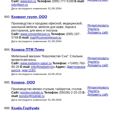
Сайт:
www.kon.ru
Телефон:
(095) 777-5199
E-mail:
info@kon.ru
Дата последнего изменения: 01.08.2004
Конвент групп, ООО
893.
Производство и продажа офисной, медицинской,
Редактировать
школьной мебели, мебели для кафе, баров и
Удалить
ресторанов, для кино и театров.
Добавить сайт
Сайт:
www.conventgroup.ru
Телефон:
(095) 197-
5749
E-mail:
mail@conventgroup.ru
Дата последнего изменения: 01.08.2004
Кондор ПТМ Плюс
894.
Мебельный магазин "Королевство Сна". Спальни,
Редактировать
кровати,матрасы.
Удалить
Сайт:
www.mebelny-salon.ru
Телефон:
+7(495) 760-
Добавить сайт
90-20
E-mail:
info@mebelny.by
Адрес:
Дмитровское
шоссе, дом 118/1
Дата последнего изменения: 10.06.2014
Кондор, ООО
895.
Редактировать
Производство мягких стульев, табуретов, столов.
Удалить
Сайт:
kondor.rodniki.ru
Телефон:
(09336) 2-25-25
E-
Добавить сайт
mail:
kondor@rodniki.ru
Дата последнего изменения: 01.08.2004
Конёк-Горбунёк
896.