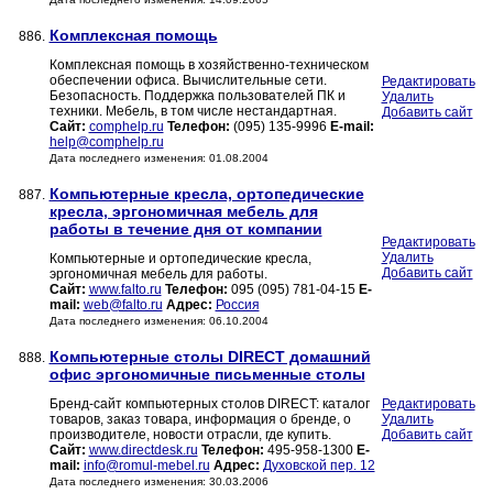
Комплексная помощь
886.
Комплексная помощь в хозяйственно-техническом
обеспечении офиса. Вычислительные сети.
Редактировать
Безопасность. Поддержка пользователей ПК и
Удалить
техники. Мебель, в том числе нестандартная.
Добавить сайт
Сайт:
comphelp.ru
Телефон:
(095) 135-9996
E-mail:
help@comphelp.ru
Дата последнего изменения: 01.08.2004
Компьютерные кресла, ортопедические
887.
кресла, эргономичная мебель для
работы в течение дня от компании
Редактировать
Удалить
Компьютерные и ортопедические кресла,
Добавить сайт
эргономичная мебель для работы.
Сайт:
www.falto.ru
Телефон:
095 (095) 781-04-15
E-
mail:
web@falto.ru
Адрес:
Россия
Дата последнего изменения: 06.10.2004
Компьютерные столы DIRECT домашний
888.
офис эргономичные письменные столы
Бренд-сайт компьютерных столов DIRECT: каталог
Редактировать
товаров, заказ товара, информация о бренде, о
Удалить
производителе, новости отрасли, где купить.
Добавить сайт
Сайт:
www.directdesk.ru
Телефон:
495-958-1300
E-
mail:
info@romul-mebel.ru
Адрес:
Духовской пер. 12
Дата последнего изменения: 30.03.2006