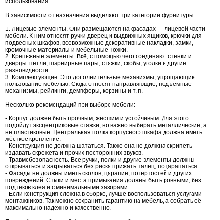
использования.
В зависимости от назначения выделяют три категории фурнитуры:
1. Лицевые элементы. Они размещаются на фасадах — лицевой части
мебели. К ним относят ручки дверец и выдвижных ящиков, крючки для
подвесных шкафов, всевозможные декоративные накладки, замки,
кромочные материалы и мебельные ножки.
2. Крепежные элементы. Всё, с помощью чего соединяют стенки и
дверцы: петли, шарнирные пары, стяжки, скобы, уголки и другие
разновидности.
3. Комплектующие. Это дополнительные механизмы, упрощающие
пользование мебелью. Сюда относят направляющие, подъёмные
механизмы, рейлинги, демпферы, корзины и т. п.
Несколько рекомендаций при выборе мебели:
- Корпус должен быть прочным, жёстким и устойчивым. Для этого
подойдут эксцентриковые стяжки, но важно выбирать металлические, а
не пластиковые. Центральная полка корпусного шкафа должна иметь
жёсткое крепление.
- Конструкция не должна шататься. Также она не должна скрипеть,
издавать скрежета и прочих посторонних звуков.
- Травмобезопасность. Все ручки, полки и другие элементы должны
открываться и закрываться без риска прижать палец, поцарапаться.
- Фасады не должны иметь сколов, царапин, потертостей и других
повреждений. Стыки и места примыкания должны быть ровными, без
подтёков клея и с минимальными зазорами.
- Если конструкция сложна в сборке, лучше воспользоваться услугами
монтажников. Так можно сохранить гарантию на мебель, а собрать её
максимально надёжно и качественно.