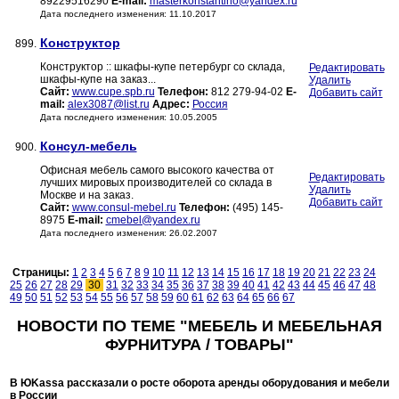
89229516290
E-mail:
masterkonstantino@yandex.ru
Дата последнего изменения: 11.10.2017
Конструктор
899.
Конструктор :: шкафы-купе петербург со склада,
Редактировать
шкафы-купе на заказ...
Удалить
Сайт:
www.cupe.spb.ru
Телефон:
812 279-94-02
E-
Добавить сайт
mail:
alex3087@list.ru
Адрес:
Россия
Дата последнего изменения: 10.05.2005
Консул-мебель
900.
Офисная мебель самого высокого качества от
Редактировать
лучших мировых производителей со склада в
Удалить
Москве и на заказ.
Добавить сайт
Сайт:
www.consul-mebel.ru
Телефон:
(495) 145-
8975
E-mail:
cmebel@yandex.ru
Дата последнего изменения: 26.02.2007
Страницы:
1
2
3
4
5
6
7
8
9
10
11
12
13
14
15
16
17
18
19
20
21
22
23
24
25
26
27
28
29
30
31
32
33
34
35
36
37
38
39
40
41
42
43
44
45
46
47
48
49
50
51
52
53
54
55
56
57
58
59
60
61
62
63
64
65
66
67
НОВОСТИ ПО ТЕМЕ "МЕБЕЛЬ И МЕБЕЛЬНАЯ
ФУРНИТУРА / ТОВАРЫ"
В ЮKassa рассказали о росте оборота аренды оборудования и мебели
в России