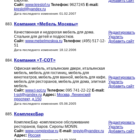
Европы.
Добавить сайт
Сайт:
www.kreslof.ru
Телефон:
9627245
E-mail:
kreslof@yandex.ru
Дата последнего изменения: 01.02.2007
Компания «Мебель Москвы»
883.
Качественная и недорогая мебель для дома.
Редактировать
Спальни для детей и подростков.
Удалить
Сайт:
www.mebelmoskva.ru
Телефон:
(495) 517-12-
Добавить сайт
51
Дата последнего изменения: 18.12.2006
Компания «Т-СОТ»
884.
Офисная мебель, итальянские двери, итальянская
мебель, мебель для гостиниц, мебель для
кинотеатров, мебель для ванной, мебель для кафе,
Редактировать
мебель для ресторанов, мебель для дома, элитная
Удалить
мебель.
Добавить сайт
Сайт:
www.t-sot.ru
Телефон:
095 741-22-22
E-mail:
t-sot@yandex.ru
Адрес:
Москва, Ленинский
проспект, д.150
Дата последнего изменения: 05.06.2005
КомплексБар
885.
КомплексБар -комплексное обслуживание
Редактировать
ресторанов, баров. Сиропы MONIN.
Удалить
Сайт:
www.complexbar.ru
E-mail:
regvip@yandex.ru
Добавить сайт
Адрес:
Россия
Дата последнего изменения: 14.09.2005