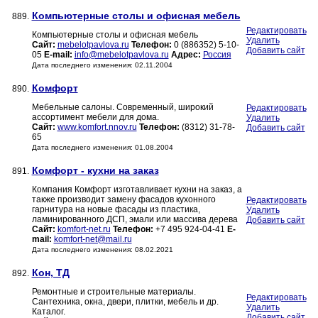
Компьютерные столы и офисная мебель
889.
Редактировать
Компьютерные столы и офисная мебель
Удалить
Сайт:
mebelotpavlova.ru
Телефон:
0 (886352) 5-10-
Добавить сайт
05
E-mail:
info@mebelotpavlova.ru
Адрес:
Россия
Дата последнего изменения: 02.11.2004
Комфорт
890.
Мебельные салоны. Современный, широкий
Редактировать
ассортимент мебели для дома.
Удалить
Сайт:
www.komfort.nnov.ru
Телефон:
(8312) 31-78-
Добавить сайт
65
Дата последнего изменения: 01.08.2004
Комфорт - кухни на заказ
891.
Компания Комфорт изготавливает кухни на заказ, а
также производит замену фасадов кухонного
Редактировать
гарнитура на новые фасады из пластика,
Удалить
ламинированного ДСП, эмали или массива дерева
Добавить сайт
Сайт:
komfort-net.ru
Телефон:
+7 495 924-04-41
E-
mail:
komfort-net@mail.ru
Дата последнего изменения: 08.02.2021
Кон, ТД
892.
Ремонтные и строительные материалы.
Редактировать
Сантехника, окна, двери, плитки, мебель и др.
Удалить
Каталог.
Добавить сайт