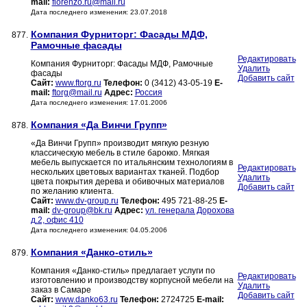
mail:
fiorenzo.ru@mail.ru
Дата последнего изменения: 23.07.2018
Компания Фурниторг: Фасады МДФ,
877.
Рамочные фасады
Редактировать
Компания Фурниторг: Фасады МДФ, Рамочные
Удалить
фасады
Добавить сайт
Сайт:
www.ftorg.ru
Телефон:
0 (3412) 43-05-19
E-
mail:
ftorg@mail.ru
Адрес:
Россия
Дата последнего изменения: 17.01.2006
Компания «Да Винчи Групп»
878.
«Да Винчи Групп» производит мягкую резную
классическую мебель в стиле барокко. Мягкая
мебель выпускается по итальянским технологиям в
Редактировать
нескольких цветовых вариантах тканей. Подбор
Удалить
цвета покрытия дерева и обивочных материалов
Добавить сайт
по желанию клиента.
Сайт:
www.dv-group.ru
Телефон:
495 721-88-25
E-
mail:
dv-group@bk.ru
Адрес:
ул. генерала Дорохова
д.2, офис 410
Дата последнего изменения: 04.05.2006
Компания «Данко-стиль»
879.
Компания «Данко-стиль» предлагает услуги по
Редактировать
изготовлению и производству корпусной мебели на
Удалить
заказ в Самаре
Добавить сайт
Сайт:
www.danko63.ru
Телефон:
2724725
E-mail: