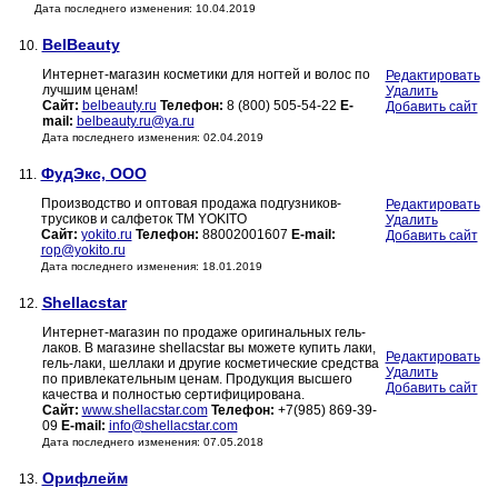
Дата последнего изменения: 10.04.2019
BelBeauty
10.
Интернет-магазин косметики для ногтей и волос по
Редактировать
лучшим ценам!
Удалить
Сайт:
belbeauty.ru
Телефон:
8 (800) 505-54-22
E-
Добавить сайт
mail:
belbeauty.ru@ya.ru
Дата последнего изменения: 02.04.2019
ФудЭкс, ООО
11.
Производство и оптовая продажа подгузников-
Редактировать
трусиков и салфеток TM YOKITO
Удалить
Сайт:
yokito.ru
Телефон:
88002001607
E-mail:
Добавить сайт
rop@yokito.ru
Дата последнего изменения: 18.01.2019
Shellacstar
12.
Интернет-магазин по продаже оригинальных гель-
лаков. В магазине shellacstar вы можете купить лаки,
Редактировать
гель-лаки, шеллаки и другие косметические средства
Удалить
по привлекательным ценам. Продукция высшего
Добавить сайт
качества и полностью сертифицирована.
Сайт:
www.shellacstar.com
Телефон:
+7(985) 869-39-
09
E-mail:
info@shellacstar.com
Дата последнего изменения: 07.05.2018
Орифлейм
13.