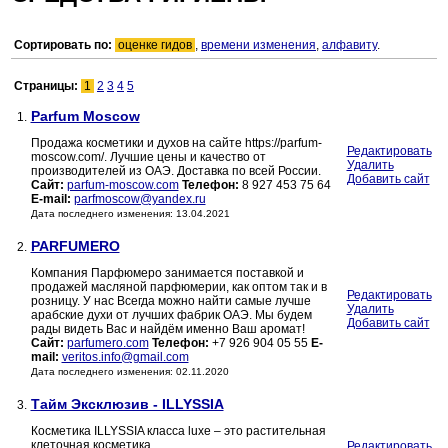
Сортировать по:
оценке гидов
,
времени изменения
,
алфавиту
.
Страницы:
1
2
3
4
5
Parfum Moscow
1.
Продажа косметики и духов на сайте https://parfum-
Редактировать
moscow.com/. Лучшие цены и качество от
Удалить
производителей из ОАЭ. Доставка по всей России.
Добавить сайт
Сайт:
parfum-moscow.com
Телефон:
8 927 453 75 64
E-mail:
parfmoscow@yandex.ru
Дата последнего изменения: 13.04.2021
PARFUMERO
2.
Компания Парфюмеро занимается поставкой и
продажей масляной парфюмерии, как оптом так и в
Редактировать
розницу. У нас Всегда можно найти самые лучше
Удалить
арабские духи от лучших фабрик ОАЭ. Мы будем
Добавить сайт
рады видеть Вас и найдём именно Ваш аромат!
Сайт:
parfumero.com
Телефон:
+7 926 904 05 55
E-
mail:
veritos.info@gmail.com
Дата последнего изменения: 02.11.2020
Тайм Эксклюзив - ILLYSSIA
3.
Косметика ILLYSSIA класса luxe – это растительная
клеточная косметика
Редактировать