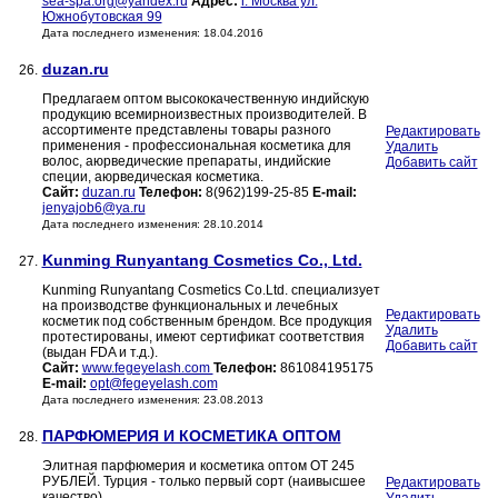
sea-spa.org@yandex.ru
Адрес:
г. Москва ул.
Южнобутовская 99
Дата последнего изменения: 18.04.2016
duzan.ru
26.
Предлагаем оптом высококачественную индийскую
продукцию всемирноизвестных производителей. В
ассортименте представлены товары разного
Редактировать
применения - профессиональная косметика для
Удалить
волос, аюрведические препараты, индийские
Добавить сайт
специи, аюрведическая косметика.
Сайт:
duzan.ru
Телефон:
8(962)199-25-85
E-mail:
jenyajob6@ya.ru
Дата последнего изменения: 28.10.2014
Kunming Runyantang Cosmetics Co., Ltd.
27.
Kunming Runyantang Cosmetics Co.Ltd. специализует
на производстве функциональных и лечебных
Редактировать
косметик под собственным брендом. Все продукция
Удалить
протестированы, имеют сертификат соответствия
Добавить сайт
(выдан FDA и т.д.).
Сайт:
www.fegeyelash.com
Телефон:
861084195175
E-mail:
opt@fegeyelash.com
Дата последнего изменения: 23.08.2013
ПАРФЮМЕРИЯ И КОСМЕТИКА ОПТОМ
28.
Элитная парфюмерия и косметика оптом ОТ 245
РУБЛЕЙ. Турция - только первый сорт (наивысшее
Редактировать
качество)