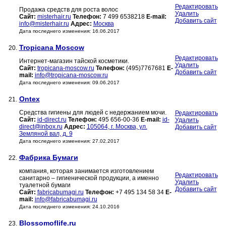
Редактировать
Продажа средств для роста волос
Удалить
Сайт:
misterhair.ru
Телефон:
7 499 6538218
E-mail:
Добавить сайт
info@misterhair.ru
Адрес:
Москва
Дата последнего изменения: 16.06.2017
Tropicana Moscow
20.
Редактировать
Интернет-магазин тайской косметики.
Удалить
Сайт:
tropicana-moscow.ru
Телефон:
(495)7767681
E-
Добавить сайт
mail:
info@tropicana-moscow.ru
Дата последнего изменения: 09.06.2017
Ontex
21.
Средства гигиены для людей с недержанием мочи.
Редактировать
Сайт:
id-direct.ru
Телефон:
495 656-00-36
E-mail:
id-
Удалить
direct@inbox.ru
Адрес:
105064, г. Москва, ул.
Добавить сайт
Земляной вал, д. 9
Дата последнего изменения: 27.02.2017
Фабрика Бумаги
22.
компания, которая занимается изготовлением
Редактировать
санитарно – гигиенической продукции, а именно
Удалить
туалетной бумаги
Добавить сайт
Сайт:
fabricabumagi.ru
Телефон:
+7 495 134 58 34
E-
mail:
info@fabricabumagi.ru
Дата последнего изменения: 24.10.2016
Blossomoflife.ru
23.