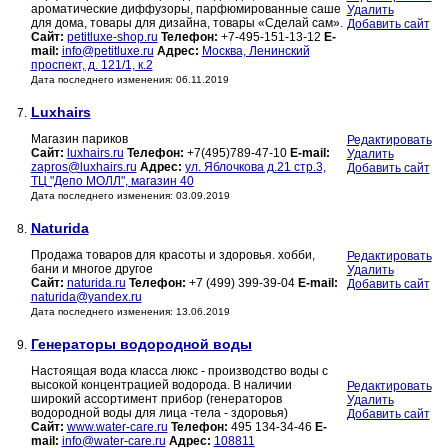
ароматические диффузоры, парфюмированные саше
Удалить
для дома, товары для дизайна, товары «Сделай сам».
Добавить сайт
Сайт:
petitluxe-shop.ru
Телефон:
+7-495-151-13-12
E-
mail:
info@petitluxe.ru
Адрес:
Москва, Ленинский
проспект, д. 121/1, к.2
Дата последнего изменения: 06.11.2019
Luxhairs
7.
Магазин париков
Редактировать
Сайт:
luxhairs.ru
Телефон:
+7(495)789-47-10
E-mail:
Удалить
zapros@luxhairs.ru
Адрес:
ул. Яблочкова д.21 стр.3,
Добавить сайт
ТЦ "Депо МОЛЛ", магазин 40
Дата последнего изменения: 03.09.2019
Naturida
8.
Продажа товаров для красоты и здоровья. хобби,
Редактировать
бани и многое другое
Удалить
Сайт:
naturida.ru
Телефон:
+7 (499) 399-39-04
E-mail:
Добавить сайт
naturida@yandex.ru
Дата последнего изменения: 13.06.2019
Генераторы водородной воды
9.
Настоящая вода класса люкс - производство воды с
высокой концентрацией водорода. В наличии
Редактировать
широкий ассортимент прибор (генераторов
Удалить
водородной воды для лица -тела - здоровья)
Добавить сайт
Сайт:
www.water-care.ru
Телефон:
495 134-34-46
E-
mail:
info@water-care.ru
Адрес:
108811