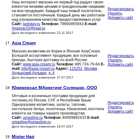
Наш интернет-магазин не первый год радует своих
клиентов низкими ценами и грандиозными скидками
Редактировать
на всю продукцию. Каждый наш новый посетитель
Удалить
становится постоянным. Каждый день мы работаем
Добавить сайт
над улучшением качества предоставляемых услуг
Сайт:
lashday.ru
Телефон:
79660955943
E-mail:
Anasvar33@mail.ru
Дата последнего изменения: 23.11.2017
Asia Cream
17.
Магазин косметики из Кореи и Японии AsiaCream.
Большой ассортимент продукции, все основные
Редактировать
бренды, быстрая доставка по всей России.
Удалить
Сайт:
www.asia-cream.ru
Телефон:
495 724-79-64
E-
Добавить сайт
mail:
info@asia-cream.ru
Адрес:
125252, Москва,
Ходынский бульвар, д. 4
Дата последнего изменения: 27.07.2017
Юниверсал МАркетинг Солюшнс, ООО
18.
Оптовые и розничные поставки продукции для
гостиниц по России, СНГ и Республике Крым.
Редактировать
Одноразовая косметика, халаты, тапочки,
Удалить
постельное белье, полотенца. Нанесение логотипа
Добавить сайт
клиента на товары нашего производства.
Сайт:
umaxline.ru
Телефон:
84959892433
E-mail:
umaxline@umaxline.ru
Дата последнего изменения: 19.07.2017
Mister Hair
19.