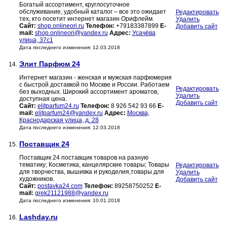
Богатый ассортимент, круглосуточное
обслуживание, удобный каталог – все это ожидает
Редактировать
тех, кто посетит интернет магазин Орифлейм.
Удалить
Сайт:
shop.onlineori.ru
Телефон:
+79183387899
E-
Добавить сайт
mail:
shop.onlineori@yandex.ru
Адрес:
Усачёва
улица, 37с1
Дата последнего изменения: 12.03.2018
Элит Парфюм 24
14.
Интернет магазин - женская и мужская парфюмерия
с быстрой доставкой по Москве и России. Работаем
Редактировать
без выходных. Широкий ассортимент ароматов,
Удалить
доступная цена.
Добавить сайт
Сайт:
elitparfum24.ru
Телефон:
8 926 542 93 66
E-
mail:
elitparfum24@yandex.ru
Адрес:
Москва,
Краснодарская улица, д. 28
Дата последнего изменения: 12.03.2018
Поставщик 24
15.
Поставщик 24 поставщик товаров на разную
тематику; Косметика, канцелярские товары; Товары
Редактировать
для творчества, вышивка и рукоделия,товары для
Удалить
художников.
Добавить сайт
Сайт:
postavka24.com
Телефон:
89258750252
E-
mail:
grek21121988@yandex.ru
Дата последнего изменения: 10.01.2018
Lashday.ru
16.