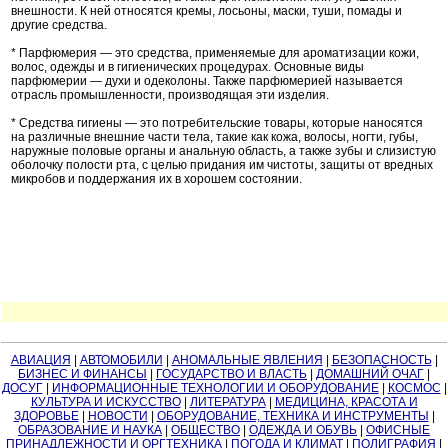
внешности. К ней относятся кремы, лосьоны, маски, туши, помады и
другие средства.
* Парфюмерия — это средства, применяемые для ароматизации кожи,
волос, одежды и в гигиенических процедурах. Основные виды
парфюмерии — духи и одеколоны. Также парфюмерией называется
отрасль промышленности, производящая эти изделия.
* Средства гигиены — это потребительские товары, которые наносятся
на различные внешние части тела, такие как кожа, волосы, ногти, губы,
наружные половые органы и анальную область, а также зубы и слизистую
оболочку полости рта, с целью придания им чистоты, защиты от вредных
микробов и поддержания их в хорошем состоянии.
АВИАЦИЯ
|
АВТОМОБИЛИ
|
АНОМАЛЬНЫЕ ЯВЛЕНИЯ
|
БЕЗОПАСНОСТЬ
|
БИЗНЕС И ФИНАНСЫ
|
ГОСУДАРСТВО И ВЛАСТЬ
|
ДОМАШНИЙ ОЧАГ
|
ДОСУГ
|
ИНФОРМАЦИОННЫЕ ТЕХНОЛОГИИ И ОБОРУДОВАНИЕ
|
КОСМОС
|
КУЛЬТУРА И ИСКУССТВО
|
ЛИТЕРАТУРА
|
МЕДИЦИНА, КРАСОТА И
ЗДОРОВЬЕ
|
НОВОСТИ
|
ОБОРУДОВАНИЕ, ТЕХНИКА И ИНСТРУМЕНТЫ
|
ОБРАЗОВАНИЕ И НАУКА
|
ОБЩЕСТВО
|
ОДЕЖДА И ОБУВЬ
|
ОФИСНЫЕ
ПРИНАДЛЕЖНОСТИ И ОРГТЕХНИКА
|
ПОГОДА И КЛИМАТ
|
ПОЛИГРАФИЯ
|