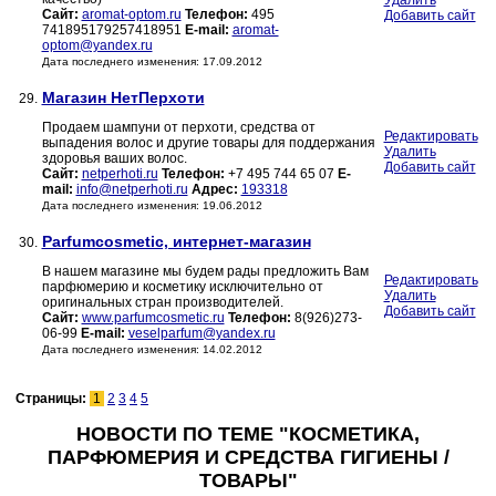
Удалить
Сайт:
aromat-optom.ru
Телефон:
495
Добавить сайт
741895179257418951
E-mail:
aromat-
optom@yandex.ru
Дата последнего изменения: 17.09.2012
Магазин НетПерхоти
29.
Продаем шампуни от перхоти, средства от
Редактировать
выпадения волос и другие товары для поддержания
Удалить
здоровья ваших волос.
Добавить сайт
Сайт:
netperhoti.ru
Телефон:
+7 495 744 65 07
E-
mail:
info@netperhoti.ru
Адрес:
193318
Дата последнего изменения: 19.06.2012
Parfumcosmetic, интернет-магазин
30.
В нашем магазине мы будем рады предложить Вам
Редактировать
парфюмерию и косметику исключительно от
Удалить
оригинальных стран производителей.
Добавить сайт
Сайт:
www.parfumcosmetic.ru
Телефон:
8(926)273-
06-99
E-mail:
veselparfum@yandex.ru
Дата последнего изменения: 14.02.2012
Страницы:
1
2
3
4
5
НОВОСТИ ПО ТЕМЕ "КОСМЕТИКА,
ПАРФЮМЕРИЯ И СРЕДСТВА ГИГИЕНЫ /
ТОВАРЫ"