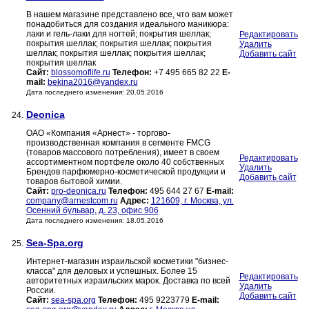
В нашем магазине представлено все, что вам может
понадобиться для создания идеального маникюра:
лаки и гель-лаки для ногтей; покрытия шеллак;
Редактировать
покрытия шеллак; покрытия шеллак; покрытия
Удалить
шеллак; покрытия шеллак; покрытия шеллак;
Добавить сайт
покрытия шеллак
Сайт:
blossomoflife.ru
Телефон:
+7 495 665 82 22
E-
mail:
bekina2016@yandex.ru
Дата последнего изменения: 20.05.2016
Deonica
24.
ОАО «Компания «Арнест» - торгово-
производственная компания в сегменте FMCG
(товаров массового потребления), имеет в своем
Редактировать
ассортиментном портфеле около 40 собственных
Удалить
Брендов парфюмерно-косметической продукции и
Добавить сайт
товаров бытовой химии.
Сайт:
pro-deonica.ru
Телефон:
495 644 27 67
E-mail:
company@arnestcom.ru
Адрес:
121609, г. Москва, ул.
Осенний бульвар, д. 23, офис 906
Дата последнего изменения: 18.05.2016
Sea-Spa.org
25.
Интернет-магазин израильской косметики "бизнес-
класса" для деловых и успешных. Более 15
Редактировать
авторитетных израильских марок. Доставка по всей
Удалить
России.
Добавить сайт
Сайт:
sea-spa.org
Телефон:
495 9223779
E-mail: