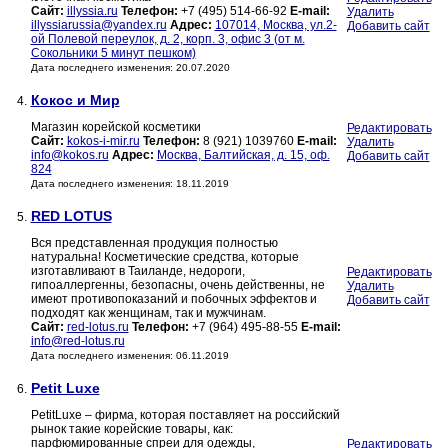
Сайт:
illyssia.ru
Телефон:
+7 (495) 514-66-92
E-mail:
Удалить
illyssiarussia@yandex.ru
Адрес:
107014, Москва, ул.2-
Добавить сайт
ой Полевой переулок, д. 2, корп. 3, офис 3 (от м.
Сокольники 5 минут пешком)
Дата последнего изменения: 20.07.2020
Кокос и Мир
4.
Магазин корейской косметики
Редактировать
Сайт:
kokos-i-mir.ru
Телефон:
8 (921) 1039760
E-mail:
Удалить
info@kokos.ru
Адрес:
Москва, Балтийская, д. 15, оф.
Добавить сайт
824
Дата последнего изменения: 18.11.2019
RED LOTUS
5.
Вся представленная продукция полностью
натуральна! Косметические средства, которые
изготавливают в Таиланде, недороги,
Редактировать
гипоаллергенны, безопасны, очень действенны, не
Удалить
имеют противопоказаний и побочных эффектов и
Добавить сайт
подходят как женщинам, так и мужчинам.
Сайт:
red-lotus.ru
Телефон:
+7 (964) 495-88-55
E-mail:
info@red-lotus.ru
Дата последнего изменения: 06.11.2019
Petit Luxe
6.
PetitLuxe – фирма, которая поставляет на российский
рынок такие корейские товары, как:
парфюмированные спреи для одежды,
Редактировать