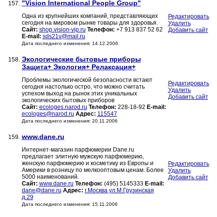
"Vision International People Group"
157.
Одна из крупнейших компаний, представляющих
Редактировать
сегодня на мировом рынке товары для здоровья.
Удалить
Сайт:
shop.vision-vip.ru
Телефон:
+7 913 837 52 62
Добавить сайт
E-mail:
sds21v@mail.ru
Дата последнего изменения: 14.12.2006
Экологические бытовые приборы
158.
Защита+ Экология+ Релаксация+
Проблемы экологической безопасности встают
Редактировать
сегодня настолько остро, что можно считать
Удалить
успехом выход на рынок этих уникальных
Добавить сайт
экологических бытовых приборов
Сайт:
ecologes.narod.ru
Телефон:
228-18-92
E-mail:
ecologes@narod.ru
Адрес:
115547
Дата последнего изменения: 20.11.2006
www.dane.ru
159.
Интернет-магазин парфюмерии Dane.ru
предлагает элитную мужскую парфюмерию,
женскую парфюмерию и косметику из Европы и
Редактировать
Америки в розницу по мелкооптовым ценам. Более
Удалить
5000 наименований.
Добавить сайт
Сайт:
www.dane.ru
Телефон:
(495) 5145333
E-mail:
dane@dane.ru
Адрес:
г.Москва ул.М.Грузинская
д.29
Дата последнего изменения: 15.11.2006