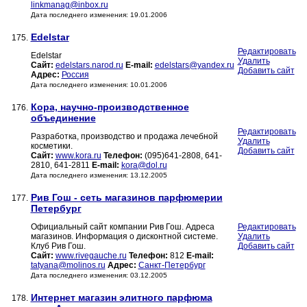
linkmanag@inbox.ru
Дата последнего изменения: 19.01.2006
Edelstar
175.
Редактировать
Edelstar
Удалить
Сайт:
edelstars.narod.ru
E-mail:
edelstars@yandex.ru
Добавить сайт
Адрес:
Россия
Дата последнего изменения: 10.01.2006
Кора, научно-производственное
176.
объединение
Редактировать
Разработка, производство и продажа лечебной
Удалить
косметики.
Добавить сайт
Сайт:
www.kora.ru
Телефон:
(095)641-2808, 641-
2810, 641-2811
E-mail:
kora@dol.ru
Дата последнего изменения: 13.12.2005
Рив Гош - сеть магазинов парфюмерии
177.
Петербург
Официальный сайт компании Рив Гош. Адреса
Редактировать
магазинов. Информация о дисконтной системе.
Удалить
Клуб Рив Гош.
Добавить сайт
Сайт:
www.rivegauche.ru
Телефон:
812
E-mail:
tatyana@molinos.ru
Адрес:
Санкт-Петербург
Дата последнего изменения: 03.12.2005
Интернет магазин элитного парфюма
178.