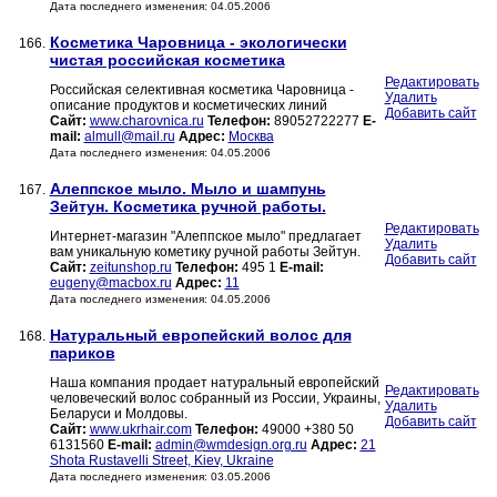
Дата последнего изменения: 04.05.2006
Косметика Чаровница - экологически
166.
чистая российская косметика
Редактировать
Российская селективная косметика Чаровница -
Удалить
описание продуктов и косметических линий
Добавить сайт
Сайт:
www.charovnica.ru
Телефон:
89052722277
E-
mail:
almull@mail.ru
Адрес:
Москва
Дата последнего изменения: 04.05.2006
Алеппское мыло. Мыло и шампунь
167.
Зейтун. Косметика ручной работы.
Редактировать
Интернет-магазин "Алеппское мыло" предлагает
Удалить
вам уникальную кометику ручной работы Зейтун.
Добавить сайт
Сайт:
zeitunshop.ru
Телефон:
495 1
E-mail:
eugeny@macbox.ru
Адрес:
11
Дата последнего изменения: 04.05.2006
Натуральный европейский волос для
168.
париков
Наша компания продает натуральный европейский
Редактировать
человеческий волос собранный из России, Украины,
Удалить
Беларуси и Молдовы.
Добавить сайт
Сайт:
www.ukrhair.com
Телефон:
49000 +380 50
6131560
E-mail:
admin@wmdesign.org.ru
Адрес:
21
Shota Rustavelli Street, Kiev, Ukraine
Дата последнего изменения: 03.05.2006