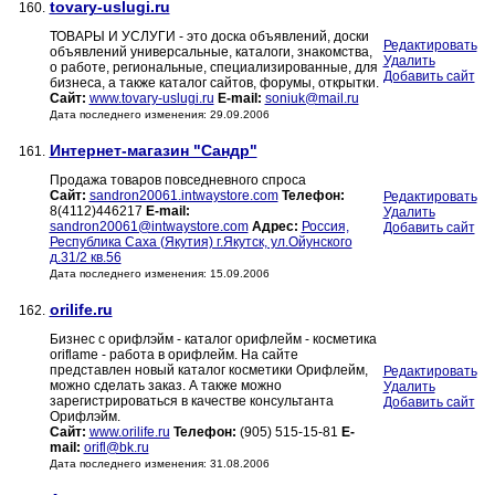
tovary-uslugi.ru
160.
ТОВАРЫ И УСЛУГИ - это доска объявлений, доски
Редактировать
объявлений универсальные, каталоги, знакомства,
Удалить
о работе, региональные, специализированные, для
Добавить сайт
бизнеса, а также каталог сайтов, форумы, открытки.
Сайт:
www.tovary-uslugi.ru
E-mail:
soniuk@mail.ru
Дата последнего изменения: 29.09.2006
Интернет-магазин "Сандр"
161.
Продажа товаров повседневного спроса
Сайт:
sandron20061.intwaystore.com
Телефон:
Редактировать
8(4112)446217
E-mail:
Удалить
sandron20061@intwaystore.com
Адрес:
Россия,
Добавить сайт
Республика Саха (Якутия) г.Якутск, ул.Ойунского
д.31/2 кв.56
Дата последнего изменения: 15.09.2006
orilife.ru
162.
Бизнес с орифлэйм - каталог орифлейм - косметика
oriflame - работа в орифлейм. На сайте
представлен новый каталог косметики Орифлейм,
Редактировать
можно сделать заказ. А также можно
Удалить
зарегистрироваться в качестве консультанта
Добавить сайт
Орифлэйм.
Сайт:
www.orilife.ru
Телефон:
(905) 515-15-81
E-
mail:
orifl@bk.ru
Дата последнего изменения: 31.08.2006