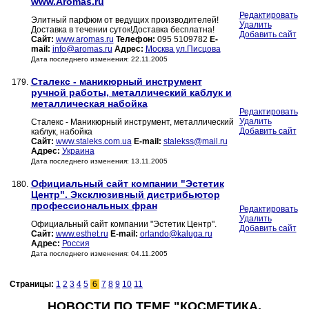
www.Aromas.ru
Редактировать
Элитный парфюм от ведущих производителей!
Удалить
Доставка в течении суток!Доставка бесплатна!
Добавить сайт
Сайт:
www.aromas.ru
Телефон:
095 5109782
E-
mail:
info@aromas.ru
Адрес:
Москва ул.Писцова
Дата последнего изменения: 22.11.2005
Сталекс - маникюрный инструмент
179.
ручной работы, металлический каблук и
металлическая набойка
Редактировать
Удалить
Сталекс - Маникюрный инструмент, металлический
Добавить сайт
каблук, набойка
Сайт:
www.staleks.com.ua
E-mail:
stalekss@mail.ru
Адрес:
Украина
Дата последнего изменения: 13.11.2005
Официальный сайт компании "Эстетик
180.
Центр". Эксклюзивный дистрибьютор
профессиональных фран
Редактировать
Удалить
Официальный сайт компании "Эстетик Центр".
Добавить сайт
Сайт:
www.esthet.ru
E-mail:
orlando@kaluga.ru
Адрес:
Россия
Дата последнего изменения: 04.11.2005
Страницы:
1
2
3
4
5
6
7
8
9
10
11
НОВОСТИ ПО ТЕМЕ "КОСМЕТИКА,