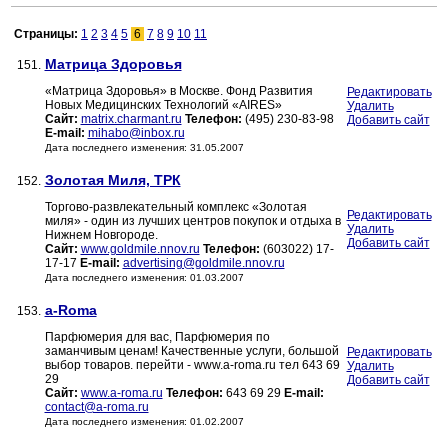
Страницы:
1
2
3
4
5
6
7
8
9
10
11
Матрица Здоровья
151.
«Матрица Здоровья» в Москве. Фонд Развития
Редактировать
Новых Медицинских Технологий «AIRES»
Удалить
Сайт:
matrix.charmant.ru
Телефон:
(495) 230-83-98
Добавить сайт
E-mail:
mihabo@inbox.ru
Дата последнего изменения: 31.05.2007
Золотая Миля, ТРК
152.
Торгово-развлекательный комплекс «Золотая
Редактировать
миля» - один из лучших центров покупок и отдыха в
Удалить
Нижнем Новгороде.
Добавить сайт
Сайт:
www.goldmile.nnov.ru
Телефон:
(603022) 17-
17-17
E-mail:
advertising@goldmile.nnov.ru
Дата последнего изменения: 01.03.2007
a-Roma
153.
Парфюмерия для вас, Парфюмерия по
заманчивым ценам! Качественные услуги, большой
Редактировать
выбор товаров. перейти - www.a-roma.ru тел 643 69
Удалить
29
Добавить сайт
Сайт:
www.a-roma.ru
Телефон:
643 69 29
E-mail:
contact@a-roma.ru
Дата последнего изменения: 01.02.2007