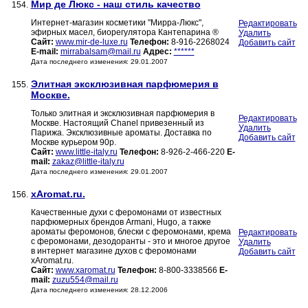
Мир де Люкс - наш стиль качество
154.
Интернет-магазин косметики "Мирра-Люкс",
Редактировать
эфирных масел, биорегулятора Кантепарина ®
Удалить
Сайт:
www.mir-de-luxe.ru
Телефон:
8-916-2268024
Добавить сайт
E-mail:
mirrabalsam@mail.ru
Адрес:
******
Дата последнего изменения: 29.01.2007
Элитная эксклюзивная парфюмерия в
155.
Москве.
Только элитная и эксклюзивная парфюмерия в
Редактировать
Москве. Настоящий Chanel привезенный из
Удалить
Парижа. Эксклюзивные ароматы. Доставка по
Добавить сайт
Москве курьером 90р.
Сайт:
www.little-italy.ru
Телефон:
8-926-2-466-220
E-
mail:
zakaz@little-italy.ru
Дата последнего изменения: 29.01.2007
xAromat.ru.
156.
Качественные духи с феромонами от известных
парфюмерных брендов Armani, Hugo, а также
ароматы феромонов, блески с феромонами, крема
Редактировать
с феромонами, дезодоранты - это и многое другое
Удалить
в интернет магазине духов с феромонами
Добавить сайт
xAromat.ru.
Сайт:
www.xaromat.ru
Телефон:
8-800-3338566
E-
mail:
zuzu554@mail.ru
Дата последнего изменения: 28.12.2006