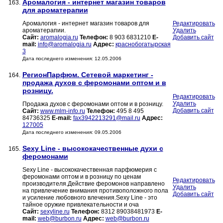
Аромалогия - интернет магазин товаров
163.
для ароматерапии
Аромалогия - интернет магазин товаров для
Редактировать
ароматерапии.
Удалить
Сайт:
aromalogia.ru
Телефон:
8 903 6831210
E-
Добавить сайт
mail:
info@aromalogia.ru
Адрес:
краснобогатырская
3
Дата последнего изменения: 12.05.2006
РегионПарфюм. Сетевой маркетинг -
164.
продажа духов с феромонами оптом и в
розницу.
Редактировать
Удалить
Продажа духов с феромонами оптом и в розницу.
Добавить сайт
Сайт:
www.mlm-info.ru
Телефон:
495 8 495
84736325
E-mail:
fax3942213291@mail.ru
Адрес:
127005
Дата последнего изменения: 09.05.2006
Sexy Line - высококачественные духи с
165.
феромонами
Sexy Line - высококачественная парфюмерия с
феромонами оптом и в розницу по ценам
Редактировать
производителя.Действие феромонов направлено
Удалить
на привлечение внимания противоположного пола
Добавить сайт
и усиление любовного влечения.Sexy Line - это
тайное оружие привлекательности и оча
Сайт:
sexyline.ru
Телефон:
8312 89038481973
E-
mail:
web@burbon.ru
Адрес:
web@burbon.ru