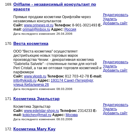
Oriflame - независимый консультант по
169.
красоте
Редактировать
Прямые продажи косметики Орифлэйм через
Удалить
независимых консультантов
Добавить сайт
Сайт:
www.orinews.pl.ru
Телефон:
8-901-3021493
E-
mail:
orimail@inbox.ru
Адрес:
Россия
Дата последнего изменения: 26.04.2006
Веста косметика
170.
ООО "Веста косметика" осуществляет
дистрибъюцию новых торговых марок
производства Чехии: - декоративная косметика
Редактировать
"Gabriella Salvete" - стеклянные пилки для ногтей
Удалить
Peri Cristall, а так же оптовая торговля косметикой и
Добавить сайт
парфюмери
Сайт:
www.vkspb.ru
Телефон:
812 703-42-78
E-mail:
info@vkspb.ru
Адрес:
193174 Санкт-Петербург,
улица Кибальчича 26
Дата последнего изменения: 08.03.2006
Косметика Эдельстар
171.
Редактировать
Косметика Эдельстар
Удалить
Сайт:
www.edelstar-shop.ru
Телефон:
2314233
E-
Добавить сайт
mail:
kokichev@mail.ru
Адрес:
Москва
Дата последнего изменения: 08.03.2006
Косметика Mary Kay
172.