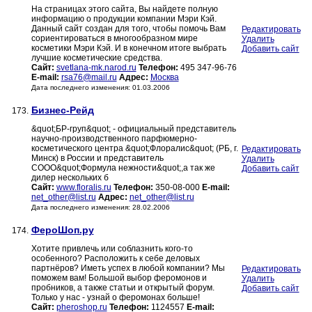
На страницах этого сайта, Вы найдете полную
информацию о продукции компании Мэри Кэй.
Данный сайт создан для того, чтобы помочь Вам
Редактировать
сориентироваться в многообразном мире
Удалить
косметики Мэри Кэй. И в конечном итоге выбрать
Добавить сайт
лучшие косметические средства.
Сайт:
svetlana-mk.narod.ru
Телефон:
495 347-96-76
E-mail:
rsa76@mail.ru
Адрес:
Москва
Дата последнего изменения: 01.03.2006
Бизнес-Рейд
173.
&quot;БР-груп&quot; - официальный представитель
научно-производственного парфюмерно-
косметического центра &quot;Флоралис&quot; (РБ, г.
Редактировать
Минск) в России и представитель
Удалить
СООО&quot;Формула нежности&quot;,а так же
Добавить сайт
дилер нескольких б
Сайт:
www.floralis.ru
Телефон:
350-08-000
E-mail:
net_other@list.ru
Адрес:
net_other@list.ru
Дата последнего изменения: 28.02.2006
ФероШоп.ру
174.
Хотите привлечь или соблазнить кого-то
особенного? Расположить к себе деловых
партнёров? Иметь успех в любой компании? Мы
Редактировать
поможем вам! Большой выбор феромонов и
Удалить
пробников, а также статьи и открытый форум.
Добавить сайт
Только у нас - узнай о феромонах больше!
Сайт:
pheroshop.ru
Телефон:
1124557
E-mail: