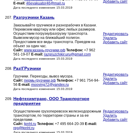
Добавить сайт
E-mail:
46evakuator46@mail.ru
Дата последнего изменения: 15.03.2019
Разгрузчики Казань
207.
Заказывайте грузчиков и разнорабочих в Казани.
Перевезем квартиру или офис любых размеров.
Осуществим погрузку/разгрузку транспорта.
Редактировать
Вывезем мусор на ближайший полигон.
Удалить
Предоставим все виды транспорта. Приедем на
Добавить сайт
объект за один час.
Сайт:
www.казань-грузчики.рф
Телефон:
+7 962
561-19-07
E-mail:
razgruzchikir.uru@gmail.com
Дата последнего изменения: 15.03.2019
Раз!ГРузчики
208.
Редактировать
Грузчики. Переезды, вывоз мусора.
Удалить
Сайт:
пермь-грузчики.рф
Телефон:
+7 961 754-94-
Добавить сайт
56
E-mail:
mooving72@yandex.ru
Дата последнего изменения: 15.03.2019
Нефтехимтранс, ООО Транспортное
209.
предприятие
Осуществление грузоперевозок железнодорожным
Редактировать
транспортом, по территории страны и за ее
Удалить
пределами.
Добавить сайт
Сайт:
tpnht.ru
Телефон:
+7 495 664-20-39
E-mail:
reg@tpnht.ru
Дата последнего изменения: 15.03.2019