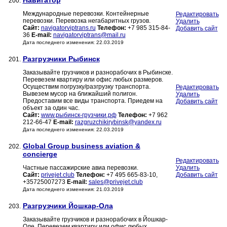
Навигатор
200.
Международные перевозки. Контейнерные
Редактировать
перевозки. Перевозка негабаритных грузов.
Удалить
Сайт:
navigatorviptrans.ru
Телефон:
+7 985 315-84-
Добавить сайт
36
E-mail:
navigatorviptrans@mail.ru
Дата последнего изменения: 22.03.2019
Разгрузчики Рыбинск
201.
Заказывайте грузчиков и разнорабочих в Рыбинске.
Перевезем квартиру или офис любых размеров.
Осуществим погрузку/разгрузку транспорта.
Редактировать
Вывезем мусор на ближайший полигон.
Удалить
Предоставим все виды транспорта. Приедем на
Добавить сайт
объект за один час.
Сайт:
www.рыбинск-грузчики.рф
Телефон:
+7 962
212-66-47
E-mail:
razgruzchikirybinsk@yandex.ru
Дата последнего изменения: 22.03.2019
Global Group business aviation &
202.
concierge
Редактировать
Частные пассажирские авиа перевозки.
Удалить
Сайт:
privejet.club
Телефон:
+7 495 665-83-10,
Добавить сайт
+35725007273
E-mail:
sales@privejet.club
Дата последнего изменения: 21.03.2019
Разгрузчики Йошкар-Ола
203.
Заказывайте грузчиков и разнорабочих в Йошкар-
Оле. Перевезем квартиру или офис любых