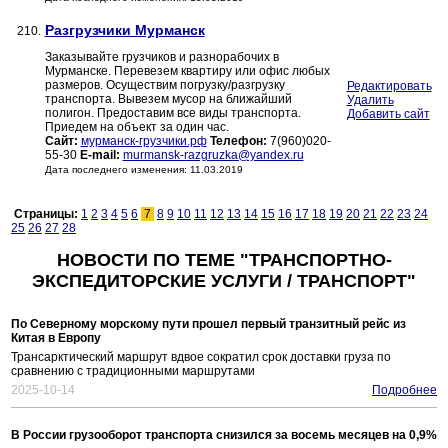
Разгрузчики Мурманск
210.
Заказывайте грузчиков и разнорабочих в
Мурманске. Перевезем квартиру или офис любых
размеров. Осуществим погрузку/разгрузку
Редактировать
транспорта. Вывезем мусор на ближайший
Удалить
полигон. Предоставим все виды транспорта.
Добавить сайт
Приедем на объект за один час.
Сайт:
мурманск-грузчики.рф
Телефон:
7(960)020-
55-30
E-mail:
murmansk-razgruzka@yandex.ru
Дата последнего изменения: 11.03.2019
Страницы:
1
2
3
4
5
6
7
8
9
10
11
12
13
14
15
16
17
18
19
20
21
22
23
24
25
26
27
28
НОВОСТИ ПО ТЕМЕ "ТРАНСПОРТНО-
ЭКСПЕДИТОРСКИЕ УСЛУГИ / ТРАНСПОРТ"
По Северному морскому пути прошел первый транзитный рейс из
Китая в Европу
Трансарктический маршрут вдвое сократил срок доставки груза по
сравнению с традиционными маршрутами
2025-10-14
Подробнее
В России грузооборот транспорта снизился за восемь месяцев на 0,9%