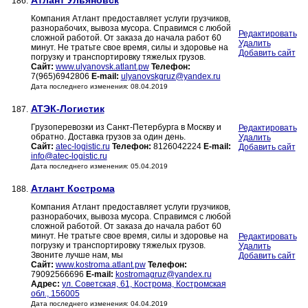
Атлант Ульяновск
186.
Компания Атлант предоставляет услуги грузчиков,
разнорабочих, вывоза мусора. Справимся с любой
Редактировать
сложной работой. От заказа до начала работ 60
Удалить
минут. Не тратьте свое время, силы и здоровье на
Добавить сайт
погрузку и транспортировку тяжелых грузов.
Сайт:
www.ulyanovsk.atlant.pw
Телефон:
7(965)6942806
E-mail:
ulyanovskgruz@yandex.ru
Дата последнего изменения: 08.04.2019
АТЭК-Логистик
187.
Грузоперевозки из Санкт-Петербурга в Москву и
Редактировать
обратно. Доставка грузов за один день.
Удалить
Сайт:
atec-logistic.ru
Телефон:
8126042224
E-mail:
Добавить сайт
info@atec-logistic.ru
Дата последнего изменения: 05.04.2019
Атлант Кострома
188.
Компания Атлант предоставляет услуги грузчиков,
разнорабочих, вывоза мусора. Справимся с любой
сложной работой. От заказа до начала работ 60
минут. Не тратьте свое время, силы и здоровье на
Редактировать
погрузку и транспортировку тяжелых грузов.
Удалить
Звоните лучше нам, мы
Добавить сайт
Сайт:
www.kostroma.atlant.pw
Телефон:
79092566696
E-mail:
kostromagruz@yandex.ru
Адрес:
ул. Советская, 61, Кострома, Костромская
обл., 156005
Дата последнего изменения: 04.04.2019