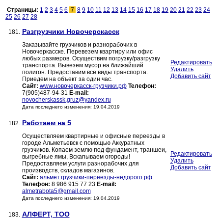
Страницы:
1
2
3
4
5
6
7
8
9
10
11
12
13
14
15
16
17
18
19
20
21
22
23
24
25
26
27
28
Разгрузчики Новочерскасск
181.
Заказывайте грузчиков и разнорабочих в
Новочеркасске. Перевезем квартиру или офис
любых размеров. Осуществим погрузку/разгрузку
Редактировать
транспорта. Вывезем мусор на ближайший
Удалить
полигон. Предоставим все виды транспорта.
Добавить сайт
Приедем на объект за один час.
Сайт:
www.новочеркасск-грузчики.рф
Телефон:
7(905)487-94-31
E-mail:
novocherskassk.gruz@yandex.ru
Дата последнего изменения: 19.04.2019
Работаем на 5
182.
Осуществляем квартирные и офисные переезды в
городе Альметьевск с помощью Аккуратных
грузчиков. Копаем землю под фундамент, траншеи,
Редактировать
выгребные ямы, Вскапываем огороды!
Удалить
Предоставляем услуги разнорабочих для
Добавить сайт
производств, складов магазинов.
Сайт:
альмет.грузчики-переезды-недорого.рф
Телефон:
8 986 915 77 23
E-mail:
almetrabota5@gmail.com
Дата последнего изменения: 19.04.2019
АЛФЕРТ, ТОО
183.