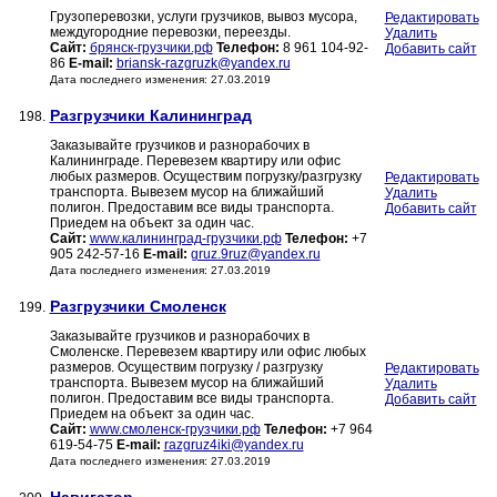
Грузоперевозки, услуги грузчиков, вывоз мусора,
Редактировать
междугородние перевозки, переезды.
Удалить
Сайт:
брянск-грузчики.рф
Телефон:
8 961 104-92-
Добавить сайт
86
E-mail:
briansk-razgruzk@yandex.ru
Дата последнего изменения: 27.03.2019
Разгрузчики Калининград
198.
Заказывайте грузчиков и разнорабочих в
Калининграде. Перевезем квартиру или офис
любых размеров. Осуществим погрузку/разгрузку
Редактировать
транспорта. Вывезем мусор на ближайший
Удалить
полигон. Предоставим все виды транспорта.
Добавить сайт
Приедем на объект за один час.
Сайт:
www.калининград-грузчики.рф
Телефон:
+7
905 242-57-16
E-mail:
gruz.9ruz@yandex.ru
Дата последнего изменения: 27.03.2019
Разгрузчики Смоленск
199.
Заказывайте грузчиков и разнорабочих в
Смоленске. Перевезем квартиру или офис любых
размеров. Осуществим погрузку / разгрузку
Редактировать
транспорта. Вывезем мусор на ближайший
Удалить
полигон. Предоставим все виды транспорта.
Добавить сайт
Приедем на объект за один час.
Сайт:
www.смоленск-грузчики.рф
Телефон:
+7 964
619-54-75
E-mail:
razgruz4iki@yandex.ru
Дата последнего изменения: 27.03.2019