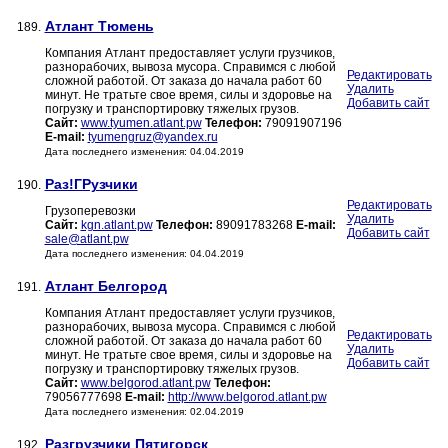
Атлант Тюмень
189.
Компания Атлант предоставляет услуги грузчиков,
разнорабочих, вывоза мусора. Справимся с любой
Редактировать
сложной работой. От заказа до начала работ 60
Удалить
минут. Не тратьте свое время, силы и здоровье на
Добавить сайт
погрузку и транспортировку тяжелых грузов.
Сайт:
www.tyumen.atlant.pw
Телефон:
79091907196
E-mail:
tyumengruz@yandex.ru
Дата последнего изменения: 04.04.2019
Раз!ГРузчики
190.
Редактировать
Грузоперевозки
Удалить
Сайт:
kgn.atlant.pw
Телефон:
89091783268
E-mail:
Добавить сайт
sale@atlant.pw
Дата последнего изменения: 04.04.2019
Атлант Белгород
191.
Компания Атлант предоставляет услуги грузчиков,
разнорабочих, вывоза мусора. Справимся с любой
Редактировать
сложной работой. От заказа до начала работ 60
Удалить
минут. Не тратьте свое время, силы и здоровье на
Добавить сайт
погрузку и транспортировку тяжелых грузов.
Сайт:
www.belgorod.atlant.pw
Телефон:
79056777698
E-mail:
http://www.belgorod.atlant.pw
Дата последнего изменения: 02.04.2019
Разгрузчики Пятигорск
192.