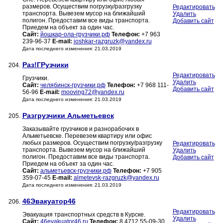
размеров. Осуществим погрузку/разгрузку
Редактировать
транспорта. Вывезем мусор на ближайший
Удалить
полигон. Предоставим все виды транспорта.
Добавить сайт
Приедем на объект за один час.
Сайт:
йошкар-ола-грузчики.рф
Телефон:
+7 963
239-96-37
E-mail:
ioshkar-razgruzk@yandex.ru
Дата последнего изменения: 21.03.2019
Раз!ГРузчики
204.
Редактировать
Грузчики.
Удалить
Сайт:
челябинск-грузчики.рф
Телефон:
+7 968 111-
Добавить сайт
56-96
E-mail:
mooving72@yandex.ru
Дата последнего изменения: 21.03.2019
Разгрузчики Альметьевск
205.
Заказывайте грузчиков и разнорабочих в
Альметьевске. Перевезем квартиру или офис
любых размеров. Осуществим погрузку/разгрузку
Редактировать
транспорта. Вывезем мусор на ближайший
Удалить
полигон. Предоставим все виды транспорта.
Добавить сайт
Приедем на объект за один час.
Сайт:
альметьевск-грузчики.рф
Телефон:
+7 905
359-07-45
E-mail:
almetevsk-razgruzk@yandex.ru
Дата последнего изменения: 21.03.2019
46Эвакуатор46
206.
Редактировать
Эвакуация транспортных средств в Курске.
Удалить
Сайт:
46evakuator46.ru
Телефон:
8 4712 55-09-30