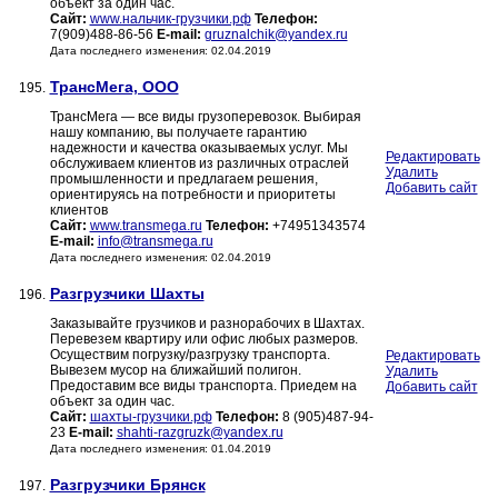
объект за один час.
Сайт:
www.нальчик-грузчики.рф
Телефон:
7(909)488-86-56
E-mail:
gruznalchik@yandex.ru
Дата последнего изменения: 02.04.2019
ТрансМега, ООО
195.
ТрансМега — все виды грузоперевозок. Выбирая
нашу компанию, вы получаете гарантию
надежности и качества оказываемых услуг. Мы
Редактировать
обслуживаем клиентов из различных отраслей
Удалить
промышленности и предлагаем решения,
Добавить сайт
ориентируясь на потребности и приоритеты
клиентов
Сайт:
www.transmega.ru
Телефон:
+74951343574
E-mail:
info@transmega.ru
Дата последнего изменения: 02.04.2019
Разгрузчики Шахты
196.
Заказывайте грузчиков и разнорабочих в Шахтах.
Перевезем квартиру или офис любых размеров.
Осуществим погрузку/разгрузку транспорта.
Редактировать
Вывезем мусор на ближайший полигон.
Удалить
Предоставим все виды транспорта. Приедем на
Добавить сайт
объект за один час.
Сайт:
шахты-грузчики.рф
Телефон:
8 (905)487-94-
23
E-mail:
shahti-razgruzk@yandex.ru
Дата последнего изменения: 01.04.2019
Разгрузчики Брянск
197.