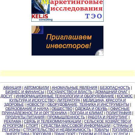
АВИАЦИЯ
|
АВТОМОБИЛИ
|
АНОМАЛЬНЫЕ ЯВЛЕНИЯ
|
БЕЗОПАСНОСТЬ
|
БИЗНЕС И ФИНАНСЫ
|
ГОСУДАРСТВО И ВЛАСТЬ
|
ДОМАШНИЙ ОЧАГ
|
ДОСУГ
|
ИНФОРМАЦИОННЫЕ ТЕХНОЛОГИИ И ОБОРУДОВАНИЕ
|
КОСМОС
|
КУЛЬТУРА И ИСКУССТВО
|
ЛИТЕРАТУРА
|
МЕДИЦИНА, КРАСОТА И
ЗДОРОВЬЕ
|
НОВОСТИ
|
ОБОРУДОВАНИЕ, ТЕХНИКА И ИНСТРУМЕНТЫ
|
ОБРАЗОВАНИЕ И НАУКА
|
ОБЩЕСТВО
|
ОДЕЖДА И ОБУВЬ
|
ОФИСНЫЕ
ПРИНАДЛЕЖНОСТИ И ОРГТЕХНИКА
|
ПОГОДА И КЛИМАТ
|
ПОЛИГРАФИЯ
|
ПРОДУКТЫ ПИТАНИЯ
|
ПРОМЫШЛЕННОСТЬ
|
РАБОТА И РЕКРУТИНГ
|
РЕКЛАМА
|
СВЯЗЬ И ТЕЛЕКОММУНИКАЦИИ
|
СЕЛЬСКОЕ ХОЗЯЙСТВО И
АГРОПРОМ
|
СПОРТ
|
СРЕДСТВА МАССОВОЙ ИНФОРМАЦИИ
|
СТРАНЫ И
РЕГИОНЫ
|
СТРОИТЕЛЬСТВО И НЕДВИЖИМОСТЬ
|
ТОВАРЫ
|
ТОПЛИВО И
ЭНЕРГЕТИКА
|
ТОРГОВЛЯ
|
ТРАНСПОРТ
|
ТУРИЗМ И ОТДЫХ
|
УСЛУГИ
|