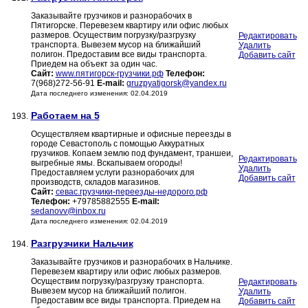
Заказывайте грузчиков и разнорабочих в
Пятигорске. Перевезем квартиру или офис любых
размеров. Осуществим погрузку/разгрузку
Редактировать
транспорта. Вывезем мусор на ближайший
Удалить
полигон. Предоставим все виды транспорта.
Добавить сайт
Приедем на объект за один час.
Сайт:
www.пятигорск-грузчики.рф
Телефон:
7(968)272-56-91
E-mail:
gruzpyatigorsk@yandex.ru
Дата последнего изменения: 02.04.2019
Работаем на 5
193.
Осуществляем квартирные и офисные переезды в
городе Севастополь с помощью Аккуратных
грузчиков. Копаем землю под фундамент, траншеи,
Редактировать
выгребные ямы. Вскапываем огороды!
Удалить
Предоставляем услуги разнорабочих для
Добавить сайт
производств, складов магазинов.
Сайт:
севас.грузчики-переезды-недорого.рф
Телефон:
+79785882555
E-mail:
sedanovv@inbox.ru
Дата последнего изменения: 02.04.2019
Разгрузчики Нальчик
194.
Заказывайте грузчиков и разнорабочих в Нальчике.
Перевезем квартиру или офис любых размеров.
Осуществим погрузку/разгрузку транспорта.
Редактировать
Вывезем мусор на ближайший полигон.
Удалить
Предоставим все виды транспорта. Приедем на
Добавить сайт