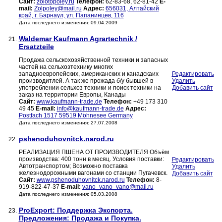
Сайт:
zolotopoley.ru
Телефон:
62-83-68, 62-81-42
E-
mail:
Zolpoley@mail.ru
Адрес:
656031, Алтайский
край, г. Барнаул, ул. Папанинцев, 116
Дата последнего изменения: 09.04.2009
Waldemar Kaufmann Agrartechnik /
21.
Ersatzteile
Продажа сельскохозяйственной техники и запасных
частей на сельхозтехнику многих
западноевропейских, американских и канадскаих
Редактировать
производитлей. А так же прожада б/у бывшей в
Удалить
употреблении сельхоз техники и поиск техники на
Добавить сайт
заказ на территории Европы, Канады
Сайт:
www.kaufmann-trade.de
Телефон:
+49 173 310
49 45
E-mail:
info@kaufmann-trade.de
Адрес:
Postfach 1517 59519 Möhnesee Germany
Дата последнего изменения: 27.07.2008
pshenoduhovnitck.narod.ru
22.
РЕАЛИЗАЦИЯ ПШЕНА ОТ ПРОИЗВОДИТЕЛЯ Объём
производства: 400 тонн в месяц. Условия поставки:
Редактировать
Автотранспортом; Возможно поставка
Удалить
железнодорожными вагонами со станции Пугачевск.
Добавить сайт
Сайт:
www.pshenoduhovnitck.narod.ru
Телефон:
8-
919-822-47-37
E-mail:
vano_vano_vano@mail.ru
Дата последнего изменения: 05.03.2008
ProExport: Поддержка Экспорта.
23.
Предложения: Продажа и Покупка.