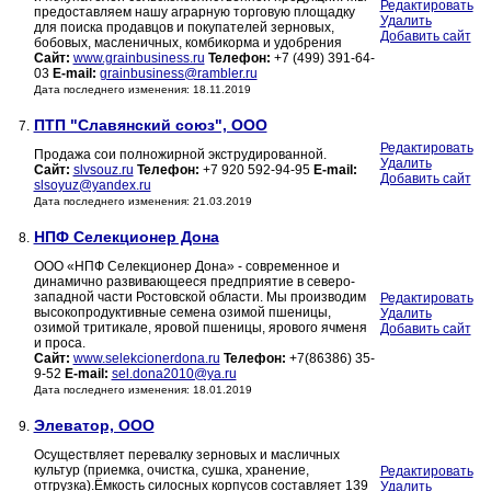
Редактировать
предоставляем нашу аграрную торговую площадку
Удалить
для поиска продавцов и покупателей зерновых,
Добавить сайт
бобовых, масленичных, комбикорма и удобрения
Сайт:
www.grainbusiness.ru
Телефон:
+7 (499) 391-64-
03
E-mail:
grainbusiness@rambler.ru
Дата последнего изменения: 18.11.2019
ПТП "Славянский союз", ООО
7.
Редактировать
Продажа сои полножирной экструдированной.
Удалить
Сайт:
slvsouz.ru
Телефон:
+7 920 592-94-95
E-mail:
Добавить сайт
slsoyuz@yandex.ru
Дата последнего изменения: 21.03.2019
НПФ Селекционер Дона
8.
ООО «НПФ Селекционер Дона» - современное и
динамично развивающееся предприятие в северо-
западной части Ростовской области. Мы производим
Редактировать
высокопродуктивные семена озимой пшеницы,
Удалить
озимой тритикале, яровой пшеницы, ярового ячменя
Добавить сайт
и проса.
Сайт:
www.selekcionerdona.ru
Телефон:
+7(86386) 35-
9-52
E-mail:
sel.dona2010@ya.ru
Дата последнего изменения: 18.01.2019
Элеватор, ООО
9.
Осуществляет перевалку зерновых и масличных
культур (приемка, очистка, сушка, хранение,
Редактировать
отгрузка).Ёмкость силосных корпусов составляет 139
Удалить