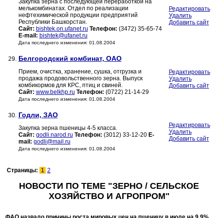
Закупка зерна с последующей переработкой на
мелькомбинатах. Отдел по реализации
Редактировать
нефтехимической продукции предприятий
Удалить
Республики Башкорстан.
Добавить сайт
Сайт:
bishtek.on.ufanet.ru
Телефон:
(3472) 35-65-74
E-mail:
bishtek@ufanet.ru
Дата последнего изменения: 01.08.2004
Белгородский комбинат, ОАО
29.
Прием, очистка, хранение, сушка, отгрузка и
Редактировать
продажа продовольственного зерна. Выпуск
Удалить
комбикормов для КРС, птиц и свиней.
Добавить сайт
Сайт:
www.belkhp.ru
Телефон:
(0722) 21-14-29
Дата последнего изменения: 01.08.2004
Годли, ЗАО
30.
Редактировать
Закупка зерна пшеницы 4-5 класса.
Удалить
Сайт:
godli.narod.ru
Телефон:
(3012) 33-12-20
E-
Добавить сайт
mail:
godli@mail.ru
Дата последнего изменения: 01.08.2004
Страницы:
1
2
НОВОСТИ ПО ТЕМЕ "ЗЕРНО / СЕЛЬСКОЕ
ХОЗЯЙСТВО И АГРОПРОМ"
ФАО назвало причины роста мировых цен на пшеницу в июле на 9,9%