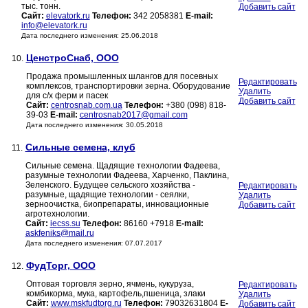
тыс. тонн.
Добавить сайт
Сайт:
elevatork.ru
Телефон:
342 2058381
E-mail:
info@elevatork.ru
Дата последнего изменения: 25.06.2018
ЦенстроСнаб, ООО
10.
Продажа промышленных шлангов для посевных
Редактировать
комплексов, транспортировки зерна. Оборудование
Удалить
для с/х ферм и пасек
Добавить сайт
Сайт:
centrosnab.com.ua
Телефон:
+380 (098) 818-
39-03
E-mail:
centrosnab2017@gmail.com
Дата последнего изменения: 30.05.2018
Сильные семена, клуб
11.
Сильные семена. Щадящие технологии Фадеева,
разумные технологии Фадеева, Харченко, Паклина,
Зеленского. Будущее сельского хозяйства -
Редактировать
разумные, щадящие технологии - сеялки,
Удалить
зерноочистка, биопрепараты, инновационные
Добавить сайт
агротехнологии.
Сайт:
iecss.su
Телефон:
86160 +7918
E-mail:
askfeniks@mail.ru
Дата последнего изменения: 07.07.2017
ФудТорг, ООО
12.
Оптовая торговля зерно, ячмень, кукуруза,
Редактировать
комбикорма, мука, картофель,пшеница, злаки
Удалить
Сайт:
www.mskfudtorg.ru
Телефон:
79032631804
E-
Добавить сайт