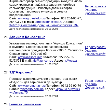
Фирма-экспортёр сельхозпродукции входит в число
самых крупных и надёжных фирм-экспортёров
Редактировать
сельхозпродукции. Основную долю экспорта
Удалить
составляют зерновые культуры и семена
Добавить сайт
подсолнечника.
Сайт:
www.agrofest-don.ru
Телефон:
863 264-01-77,
264-03-77
E-mail:
agrofestdon@mail.ru
Адрес:
344010, г.Ростов-на-Дону, ул. Лермонтовская, 197
Дата последнего изменения: 26.01.2006
Агриком Консалтинг
26.
Уважаемые господа, компания "Агриком Консалтинг"
выпустила "Справочник оператора рынка
Редактировать
масложировой продукции России - 2005". Стоимость
Удалить
Справочника – 500 рублей.
Добавить сайт
Сайт:
www.analitica.info
Телефон:
095 955-52-
51/53/54
E-mail:
als@agricom.ru
Адрес:
г.Москва
Дата последнего изменения: 31.03.2005
ТД"Аэромех"
27.
Поставки аэродинамического сепаратора марки
Редактировать
«САД-10» для зерновых и др. культур.
Удалить
Сайт:
www.aeromeh.nm.ru
Телефон:
0642 59-90-76
Добавить сайт
E-mail:
mbvn@ltk.com.ua
Адрес:
Украина г.Луганск
ул.Линева,75
Дата последнего изменения: 02.08.2004
Биштек, компания
28.