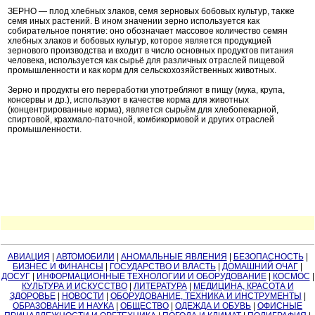
ЗЕРНО — плод хлебных злаков, семя зерновых бобовых культур, также
семя иных растений. В ином значении зерно используется как
собирательное понятие: оно обозначает массовое количество семян
хлебных злаков и бобовых культур, которое является продукцией
зернового производства и входит в число основных продуктов питания
человека, используется как сырьё для различных отраслей пищевой
промышленности и как корм для сельскохозяйственных животных.
Зерно и продукты его переработки употребляют в пищу (мука, крупа,
консервы и др.), используют в качестве корма для животных
(концентрированные корма), является сырьём для хлебопекарной,
спиртовой, крахмало-паточной, комбикормовой и других отраслей
промышленности.
АВИАЦИЯ
|
АВТОМОБИЛИ
|
АНОМАЛЬНЫЕ ЯВЛЕНИЯ
|
БЕЗОПАСНОСТЬ
|
БИЗНЕС И ФИНАНСЫ
|
ГОСУДАРСТВО И ВЛАСТЬ
|
ДОМАШНИЙ ОЧАГ
|
ДОСУГ
|
ИНФОРМАЦИОННЫЕ ТЕХНОЛОГИИ И ОБОРУДОВАНИЕ
|
КОСМОС
|
КУЛЬТУРА И ИСКУССТВО
|
ЛИТЕРАТУРА
|
МЕДИЦИНА, КРАСОТА И
ЗДОРОВЬЕ
|
НОВОСТИ
|
ОБОРУДОВАНИЕ, ТЕХНИКА И ИНСТРУМЕНТЫ
|
ОБРАЗОВАНИЕ И НАУКА
|
ОБЩЕСТВО
|
ОДЕЖДА И ОБУВЬ
|
ОФИСНЫЕ