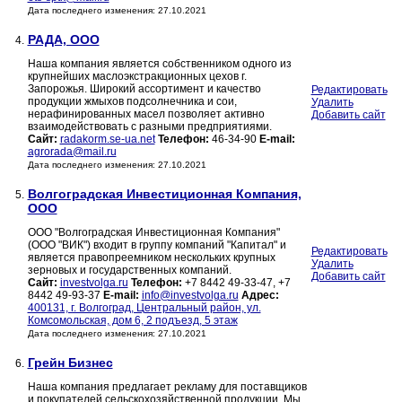
Дата последнего изменения: 27.10.2021
РАДА, ООО
4.
Наша компания является собственником одного из
крупнейших маслоэкстракционных цехов г.
Запорожья. Широкий ассортимент и качество
Редактировать
продукции жмыхов подсолнечника и сои,
Удалить
нерафинированных масел позволяет активно
Добавить сайт
взаимодействовать с разными предприятиями.
Сайт:
radakorm.se-ua.net
Телефон:
46-34-90
E-mail:
agrorada@mail.ru
Дата последнего изменения: 27.10.2021
Волгоградская Инвестиционная Компания,
5.
ООО
ООО "Волгоградская Инвестиционная Компания"
(ООО "ВИК") входит в группу компаний "Капитал" и
Редактировать
является правопреемником нескольких крупных
Удалить
зерновых и государственных компаний.
Добавить сайт
Сайт:
investvolga.ru
Телефон:
+7 8442 49-33-47, +7
8442 49-93-37
E-mail:
info@investvolga.ru
Адрес:
400131, г. Волгоград, Центральный район, ул.
Комсомольская, дом 6, 2 подъезд, 5 этаж
Дата последнего изменения: 27.10.2021
Грейн Бизнес
6.
Наша компания предлагает рекламу для поставщиков
и покупателей сельскохозяйственной продукции. Мы