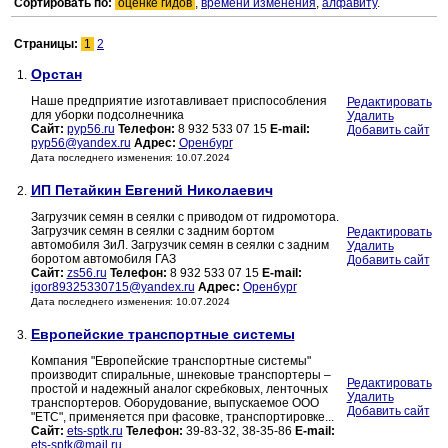
Сортировать по:
оценке гидов
,
времени изменения
,
алфавиту
.
Страницы:
1
2
Орстан
1.
Наше предприятие изготавливает приспособления
Редактировать
для уборки подсолнечника
Удалить
Сайт:
pyp56.ru
Телефон:
8 932 533 07 15
E-mail:
Добавить сайт
pyp56@yandex.ru
Адрес:
Оренбург
Дата последнего изменения: 10.07.2024
ИП Петайкин Евгений Николаевич
2.
Загрузчик семян в сеялки с приводом от гидромотора.
Загрузчик семян в сеялки с задним бортом
Редактировать
автомобиля ЗиЛ. Загрузчик семян в сеялки с задним
Удалить
боротом автомобиля ГАЗ
Добавить сайт
Сайт:
zs56.ru
Телефон:
8 932 533 07 15
E-mail:
igor89325330715@yandex.ru
Адрес:
Оренбург
Дата последнего изменения: 10.07.2024
Европейские транспортные системы
3.
Компания "Европейские транспортные системы"
производит спиральные, шнековые транспортеры –
Редактировать
простой и надежный аналог скребковых, ленточных
Удалить
транспортеров. Оборудование, выпускаемое ООО
Добавить сайт
"ЕТС", применяется при фасовке, транспортировке...
Сайт:
ets-sptk.ru
Телефон:
39-83-32, 38-35-86
E-mail:
ets-sptk@mail.ru