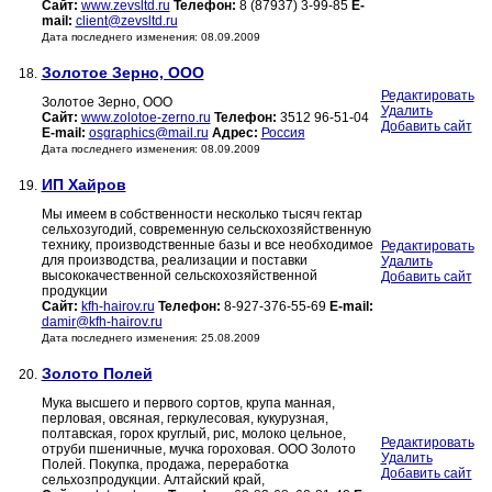
Сайт:
www.zevsltd.ru
Телефон:
8 (87937) 3-99-85
E-
mail:
client@zevsltd.ru
Дата последнего изменения: 08.09.2009
Золотое Зерно, ООО
18.
Редактировать
Золотое Зерно, ООО
Удалить
Сайт:
www.zolotoe-zerno.ru
Телефон:
3512 96-51-04
Добавить сайт
E-mail:
osgraphics@mail.ru
Адрес:
Россия
Дата последнего изменения: 08.09.2009
ИП Хайров
19.
Мы имеем в собственности несколько тысяч гектар
сельхозугодий, современную сельскохозяйственную
технику, производственные базы и все необходимое
Редактировать
для производства, реализации и поставки
Удалить
высококачественной сельскохозяйственной
Добавить сайт
продукции
Сайт:
kfh-hairov.ru
Телефон:
8-927-376-55-69
E-mail:
damir@kfh-hairov.ru
Дата последнего изменения: 25.08.2009
Золото Полей
20.
Мука высшего и первого сортов, крупа манная,
перловая, овсяная, геркулесовая, кукурузная,
полтавская, горох круглый, рис, молоко цельное,
Редактировать
отруби пшеничные, мучка гороховая. ООО Золото
Удалить
Полей. Покупка, продажа, переработка
Добавить сайт
сельхозпродукции. Алтайский край,