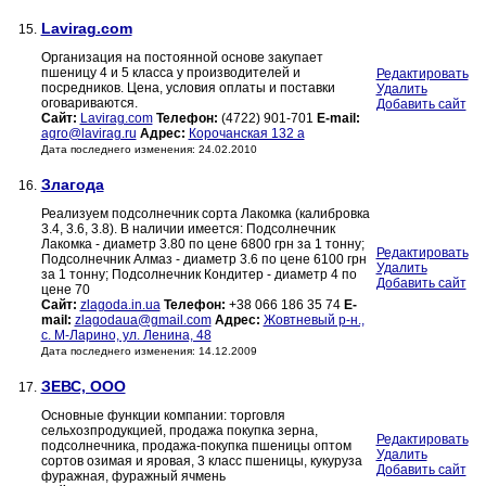
Lavirag.com
15.
Организация на постоянной основе закупает
пшеницу 4 и 5 класса у производителей и
Редактировать
посредников. Цена, условия оплаты и поставки
Удалить
оговариваются.
Добавить сайт
Сайт:
Lavirag.com
Телефон:
(4722) 901-701
E-mail:
agro@lavirag.ru
Адрес:
Корочанская 132 а
Дата последнего изменения: 24.02.2010
Злагода
16.
Реализуем подсолнечник сорта Лакомка (калибровка
3.4, 3.6, 3.8). В наличии имеется: Подсолнечник
Лакомка - диаметр 3.80 по цене 6800 грн за 1 тонну;
Редактировать
Подсолнечник Алмаз - диаметр 3.6 по цене 6100 грн
Удалить
за 1 тонну; Подсолнечник Кондитер - диаметр 4 по
Добавить сайт
цене 70
Сайт:
zlagoda.in.ua
Телефон:
+38 066 186 35 74
E-
mail:
zlagodaua@gmail.com
Адрес:
Жовтневый р-н.,
с. М-Ларино, ул. Ленина, 48
Дата последнего изменения: 14.12.2009
ЗЕВС, ООО
17.
Основные функции компании: торговля
сельхозпродукцией, продажа покупка зерна,
Редактировать
подсолнечника, продажа-покупка пшеницы оптом
Удалить
сортов озимая и яровая, 3 класс пшеницы, кукуруза
Добавить сайт
фуражная, фуражный ячмень