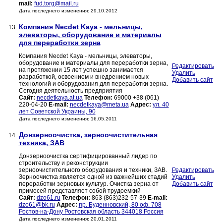
mail:
fud.torg@mail.ru
Дата последнего изменения: 29.10.2012
Компания Necdet Kaya - мельницы,
13.
элеваторы, оборудование и материалы
для переработки зерна
Компания Necdet Kaya - мельницы, элеваторы,
оборудование и материалы для переработки зерна,
Редактировать
на протяжении 15 лет успешно занимается
Удалить
разработкой, освоением и внедрением новых
Добавить сайт
технологий и оборудования для переработки зерна.
Сегодня деятельность предприятия
Сайт:
necdetkaya.at.ua
Телефон:
69000 +38 (061)
220-04-20
E-mail:
necdetkaya@meta.ua
Адрес:
ул. 40
лет Советской Украины, 90
Дата последнего изменения: 16.05.2011
Донзерноочистка, зерноочистительная
14.
техника, ЗАВ
Донзерноочистка сертифицированный лидер по
строительству и реконструкции
зерноочистительного оборудования и техники, ЗАВ.
Редактировать
Зерноочистка является одной из важнейших стадий
Удалить
переработки зерновых культур. Очистка зерна от
Добавить сайт
примесей представляет собой трудоемкий
Сайт:
dzo61.ru
Телефон:
863 (863)232-57-39
E-mail:
dzo61@bk.ru
Адрес:
пр. Буденновский, 80 оф. 708
Ростов-на-Дону Ростовская область 344018 Россия
Дата последнего изменения: 20.01.2011