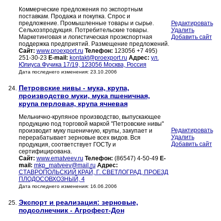
Коммерческие предложения по экспортным
поставкам. Продажа и покупка. Спрос и
предложение. Промышленные товары и сырье.
Редактировать
Сельхозпродукция. Потребительские товары.
Удалить
Маркетинговая и логистическая проэкспортная
Добавить сайт
поддержка предприятий. Размещение предложений.
Сайт:
www.proexport.ru
Телефон:
123056 +7 495)
251-30-23
E-mail:
kontakt@proexport.ru
Адрес:
ул.
Юлиуса Фучика 17/19, 123056 Москва, Россия
Дата последнего изменения: 23.10.2006
Петровские нивы - мука, крупа,
24.
производство муки, мука пшеничная,
крупа перловая, крупа ячневая
Мельнично-крупяное производство, выпускающее
продукцию под торговой маркой "Петровские нивы"
Редактировать
производит муку пшеничную, крупы, закупает и
Удалить
перерабатывает зерновые всех видов. Вся
Добавить сайт
продукция, соответствует ГОСТу и
сертифицирована.
Сайт:
www.ematveev.ru
Телефон:
(86547) 4-50-49
E-
mail:
mkp_matveev@mail.ru
Адрес:
СТАВРОПОЛЬСКИЙ КРАЙ, Г. СВЕТЛОГРАД, ПРОЕЗД
ПЛОДОСОВХОЗНЫЙ, 4
Дата последнего изменения: 16.06.2006
Экспорт и реализация: зерновые,
25.
подсолнечник - Агрофест-Дон