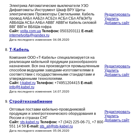
Электрика Автоматические выключатели УЗО
Дифавтоматы Инструмент Шкаф ВРУ Щиты
электрические Прожекторы Светильники. Кабель
Редактировать
провод ААБл ААБ2л АСБ2л АСБл СБл АПвЭгПу
Удалить
АВБбШв АСБл ААБл АВВГ АВВГнг Кабель силовой
Добавить сайт
ВВГ ВВГнг ВБбШв гофра
Сайт:
volta.com.ua
Телефон:
0503203111
E-mail:
internetvolta@yandex.ru
Дата последнего изменения: 04.08.2020
Т-Кабель
8.
Компания ООО «Т-Кабель» специализируется на
реализации кабельной продукции разнообразного
назначения. Вся она производится промышленным
Редактировать
способом ведущими заводами-изготовителями в
Удалить
соответствии с государственными стандартами и
Добавить сайт
утвержденными технологиями.
Сайт:
t-kabel.ru
Телефон:
+74951204415
E-mail:
info@t-kabel.ru
Дата последнего изменения: 14.07.2020
Стройтехснабжение
9.
Оптовые поставки кабельно-проводниковой
Редактировать
продукции и электротехнического оборудования в
Удалить
России и странах СНГ
Добавить сайт
Сайт:
sts-kabel.ru
Телефон:
+7 (342) 225-06-71, +7 800
551 14 59
E-mail:
sts_all@sts-kabel.ru
Дата последнего изменения: 05.06.2020