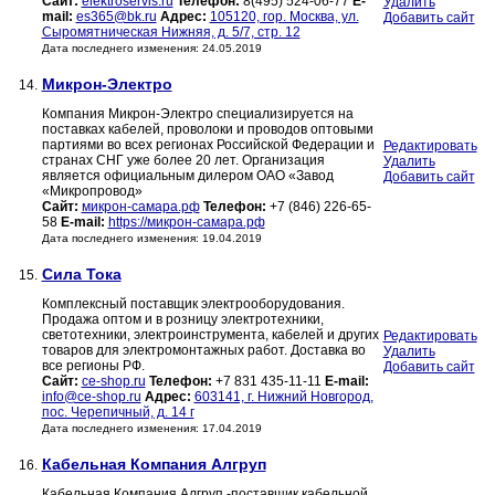
Сайт:
elektroservis.ru
Телефон:
8(495) 524-06-77
E-
Удалить
mail:
es365@bk.ru
Адрес:
105120, гор. Москва, ул.
Добавить сайт
Сыромятническая Нижняя, д. 5/7, стр. 12
Дата последнего изменения: 24.05.2019
Микрон-Электро
14.
Компания Микрон-Электро специализируется на
поставках кабелей, проволоки и проводов оптовыми
партиями во всех регионах Российской Федерации и
Редактировать
странах СНГ уже более 20 лет. Организация
Удалить
является официальным дилером ОАО «Завод
Добавить сайт
«Микропровод»
Сайт:
микрон-самара.рф
Телефон:
+7 (846) 226-65-
58
E-mail:
https://микрон-самара.рф
Дата последнего изменения: 19.04.2019
Сила Тока
15.
Комплексный поставщик электрооборудования.
Продажа оптом и в розницу электротехники,
светотехники, электроинструмента, кабелей и других
Редактировать
товаров для электромонтажных работ. Доставка во
Удалить
все регионы РФ.
Добавить сайт
Сайт:
ce-shop.ru
Телефон:
+7 831 435-11-11
E-mail:
info@ce-shop.ru
Адрес:
603141, г. Нижний Новгород,
пос. Черепичный, д. 14 г
Дата последнего изменения: 17.04.2019
Кабельная Компания Алгруп
16.
Кабельная Компания Алгруп -поставщик кабельной