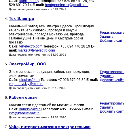
Сайт:
kamkabel.by
Телефон:
+37 529 657 41 28, +37
529 601 70 14
E-mail:
berdgenelectro@gmail.com
Дата последнего изменения: 27.04.2021
Тех-Электро
4.
Кабельный завод Тех-Электро Одесса. Производим
кабель кабель силовой, провода и шнуры
Редактировать
электрические, провода монтажные, провода
Удалить
самонесущие. Низкие цены и быстрые сроки
Добавить сайт
поставки.
Сайт:
tehelectro.com
Телефон:
+38 094 770 28 19
E-
mail:
market@tehelectro.com
Дата последнего изменения: 18.02.2021
ЭлектроМир, ООО
5.
Электрическая продукция, кабельная продукция,
Редактировать
электромонтаж
Удалить
Сайт:
electros24.ru
Телефон:
+7 926 672 06 32
E-mail:
Добавить сайт
yrr.gribovskiy@mail.ru
Дата последнего изменения: 22.12.2020
Кабели связи
6.
Редактировать
Кабели связи с доставкой по Москве и России.
Удалить
Сайт:
kabelsvyazi.ru
Телефон:
495 1055456
E-mail:
Добавить сайт
info@kabelsvyazi.ru
Дата последнего изменения: 19.08.2020
Volta, интернет-магазин электротехники
7.