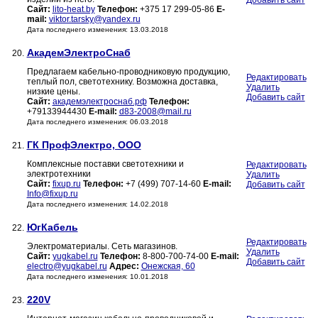
Добавить сайт
Сайт:
lito-heat.by
Телефон:
+375 17 299-05-86
E-
mail:
viktor.tarsky@yandex.ru
Дата последнего изменения: 13.03.2018
АкадемЭлектроСнаб
20.
Предлагаем кабельно-проводниковую продукцию,
Редактировать
теплый пол, светотехнику. Возможна доставка,
Удалить
низкие цены.
Добавить сайт
Сайт:
академэлектроснаб.рф
Телефон:
+79133944430
E-mail:
d83-2008@mail.ru
Дата последнего изменения: 06.03.2018
ГК ПрофЭлектро, ООО
21.
Комплексные поставки светотехники и
Редактировать
электротехники
Удалить
Сайт:
fixup.ru
Телефон:
+7 (499) 707-14-60
E-mail:
Добавить сайт
Info@fixup.ru
Дата последнего изменения: 14.02.2018
ЮгКабель
22.
Редактировать
Электроматериалы. Сеть магазинов.
Удалить
Сайт:
yugkabel.ru
Телефон:
8-800-700-74-00
E-mail:
Добавить сайт
electro@yugkabel.ru
Адрес:
Онежская, 60
Дата последнего изменения: 10.01.2018
220V
23.