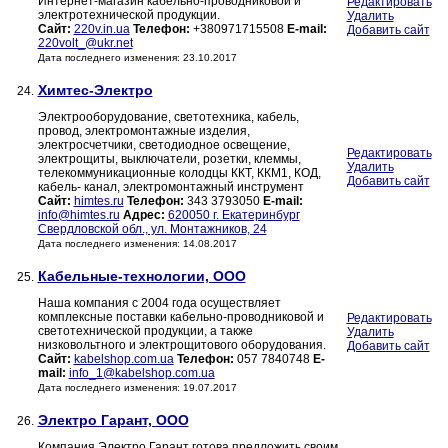
Интернет-магазин кабельно-проводниковой и
Редактировать
электротехнической продукции.
Удалить
Сайт:
220v.in.ua
Телефон:
+380971715508
E-mail:
Добавить сайт
220volt_@ukr.net
Дата последнего изменения: 23.10.2017
Химтес-Электро
24.
Электрооборудование, светотехника, кабель,
провод, электромонтажные изделия,
электросчетчики, светодиодное освещение,
Редактировать
электрощиты, выключатели, розетки, клеммы,
Удалить
телекоммуникационные колодцы ККТ, ККМ1, КОД,
Добавить сайт
кабель- канал, электромонтажный инструмент
Сайт:
himtes.ru
Телефон:
343 3793050
E-mail:
info@himtes.ru
Адрес:
620050 г. Екатеринбург
Свердловской обл., ул. Монтажников, 24
Дата последнего изменения: 14.08.2017
Кабельные-технологии, ООО
25.
Наша компания с 2004 года осуществляет
комплексные поставки кабельно-проводниковой и
Редактировать
светотехнической продукции, а также
Удалить
низковольтного и электрощитового оборудования.
Добавить сайт
Сайт:
kabelshop.com.ua
Телефон:
057 7840748
E-
mail:
info_1@kabelshop.com.ua
Дата последнего изменения: 19.07.2017
Электро Гарант, ООО
26.
Компания Электро Гарант готова предложить своим