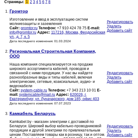
Страницы:
1
2
3
4
5
6
7
8
Громтор
1.
Изготовление и ввод в эксплуатацию систем
Редактировать
молниезащиты и заземления
Удалить
Сайт:
gromtor.ru
Телефон:
+7 910 424 78 75
E-mail:
Добавить сайт
info@gromtor.ru
Адрес:
117216, Москва, Феодосийская
ул., д. 7, к. 5
Дата последнего изменения: 01.03.2024
Региональная Строительная Компания,
2.
ООО
Наша компания специализируется на продаже
широкого ассортимента кабелей, проводов и
связанной с ними продукции. У нас вы найдете
Редактировать
разнообразные виды и типы кабелей, включая
Удалить
электрические, сетевые, коаксиальные, аудио- и
Добавить сайт
видеокабели
Сайт:
system-cable.ru
Телефон:
+7 343 213 10 01
E-
mail:
systemcable@mail.ru
Адрес:
620026, г.
Екатеринбург, ул. Луначарского, дом 185, офис 403
Дата последнего изменения: 07.07.2023
Камкабель Беларусь
3.
Kamkabel.by - магазин электрики с доставкой по
Беларуси. Широкий выбор кабельно-проводниковой
Редактировать
продукции и другой электрики по привлекательным
Удалить
ценам. Поставляем товары как в розницу, так и оптом.
Добавить сайт