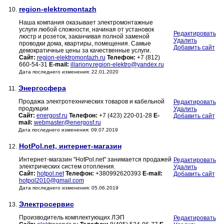
region-elektromontazh
10.
Наша компания оказывает электромонтажные
услуги любой сложности, начиная от установок
Редактировать
люстр и розеток, заканчивая полной заменой
Удалить
проводки дома, квартиры, помещения. Самые
Добавить сайт
демократичные цены за качественные услуги.
Сайт:
region-elektromontazh.ru
Телефон:
+7 (812)
660-54-31
E-mail:
illarionv.region-elektro@yandex.ru
Дата последнего изменения: 22.01.2020
Энергосфера
11.
Продажа электротехнических товаров и кабельной
Редактировать
продукции
Удалить
Сайт:
energosf.ru
Телефон:
+7 (423) 220-01-28
E-
Добавить сайт
mail:
webmaster@energosf.ru
Дата последнего изменения: 09.07.2019
HotPol.net, интернет-магазин
12.
Интернет-магазин "HotPol.net" занимается продажей
Редактировать
электрических систем отопления.
Удалить
Сайт:
hotpol.net
Телефон:
+380992620393
E-mail:
Добавить сайт
hotpol2010@gmail.com
Дата последнего изменения: 05.06.2019
Электросервис
13.
Производитель комплектующих ЛЭП
Редактировать