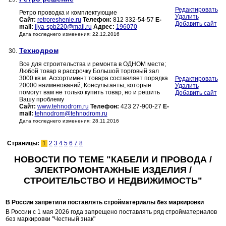
Редактировать
Ретро проводка и комплектующие
Удалить
Сайт:
retroreshenie.ru
Телефон:
812 332-54-57
E-
Добавить сайт
mail:
ilya-spb220@mail.ru
Адрес:
196070
Дата последнего изменения: 22.12.2016
Технодром
30.
Все для строительства и ремонта в ОДНОМ месте;
Любой товар в рассрочку Большой торговый зал
3000 кв.м. Ассортимент товара составляет порядка
Редактировать
20000 наименований; Консультанты, которые
Удалить
помогут вам не только купить товар, но и решить
Добавить сайт
Вашу проблему
Сайт:
www.tehnodrom.ru
Телефон:
423 27-900-27
E-
mail:
tehnodrom@tehnodrom.ru
Дата последнего изменения: 28.11.2016
Страницы:
1
2
3
4
5
6
7
8
НОВОСТИ ПО ТЕМЕ "КАБЕЛИ И ПРОВОДА /
ЭЛЕКТРОМОНТАЖНЫЕ ИЗДЕЛИЯ /
СТРОИТЕЛЬСТВО И НЕДВИЖИМОСТЬ"
В России запретили поставлять стройматериалы без маркировки
В России с 1 мая 2026 года запрещено поставлять ряд стройматериалов
без маркировки "Честный знак"