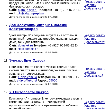
Редактировать
продукции более 8 лет. У нас самые низкие цены и
Удалить
быстрые сроки поставки.
Добавить сайт
Сайт:
algroup-spb.ru
Телефон:
8 (812) 702-87-87
E-
mail:
info@algroup-spb.ru
Дата последнего изменения: 20.07.2018
Дом электрика, интернет-магазин
17.
электротоваров
"Дом электрика" специализируется на оптовой и
Редактировать
розничной продаже электрооборудования как для
Удалить
дома, так и для компаний.
Добавить сайт
Сайт:
domelek.ru
Телефон:
+7 (926) 909-82-92
E-
mail:
info@domelek.ru
Дата последнего изменения: 17.07.2018
ЭлектроДруг Одесса
18.
Продажа и монтаж электрических теплых полов,
Редактировать
систем снеготаяния и антиобледенения, систем
Удалить
защиты от протечек воды
Добавить сайт
Сайт:
e-dryg.com.ua
Телефон:
048 0638309836
E-
mail:
e-dryg@ukr.net
Адрес:
65000
Дата последнего изменения: 14.06.2018
УП Литопласт-Электро
19.
Компания «Литопласт-Электро», входящая в группу
компаний «ЛИТОПЛАСТ» – белорусский
Редактировать
производитель гибкого нагревательного кабеля и
Удалить
изделий из него.