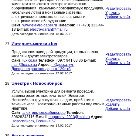
клиентам весь спектр электротехнического
оборудования : кабельно-проводниковую продукцию,
Редактировать
кабельные лотки и монтажные системы,
Удалить
электрические промышленные разъемы и
Добавить сайт
электрощитовое оборудование.
Сайт:
www.elektro-cabel.ru
Телефон:
+7 (473) 333-44-
18
E-mail:
electro-garant@mail.ru
Дата последнего изменения: 18.04.2017
Интернет-магазин lux
27.
Продажа светодиодной продукции, теплых полов,
Редактировать
кабеля и других электротоваров.
Удалить
Сайт:
lux.co.ua
Телефон:
(097) 941 03 86
E-mail:
Добавить сайт
mail@lux.co.ua
Адрес:
г. Одесса, ул.
Днепропетровская дорога 129в к3
Дата последнего изменения: 27.02.2017
Электрик Новосибирск
28.
Услуги, вызов электрика для ремонта проводки,
замены розеток, выключателей. Электрик
Новосибирск круглосуточно на дом, прибытие в
Редактировать
течение часа. Электромонтажные работы под ключ в
Удалить
квартире.
Добавить сайт
Сайт:
электрикновосибирск.рф
Телефон:
89628243116
E-mail:
nagornov_2013@mail.ru
Адрес:
Новосибирск, Есенина 67
Дата последнего изменения: 14.02.2017
Ретро решение
29.