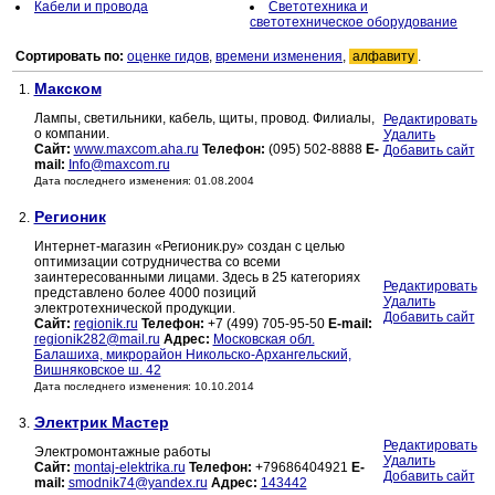
Кабели и провода
Светотехника и
светотехническое оборудование
Сортировать по:
оценке гидов
,
времени изменения
,
алфавиту
.
Макском
1.
Лампы, светильники, кабель, щиты, провод. Филиалы,
Редактировать
о компании.
Удалить
Сайт:
www.maxcom.aha.ru
Телефон:
(095) 502-8888
E-
Добавить сайт
mail:
Info@maxcom.ru
Дата последнего изменения: 01.08.2004
Регионик
2.
Интернет-магазин «Регионик.ру» создан с целью
оптимизации сотрудничества со всеми
заинтересованными лицами. Здесь в 25 категориях
Редактировать
представлено более 4000 позиций
Удалить
электротехнической продукции.
Добавить сайт
Сайт:
regionik.ru
Телефон:
+7 (499) 705-95-50
E-mail:
regionik282@mail.ru
Адрес:
Московская обл.
Балашиха, микрорайон Никольско-Архангельский,
Вишняковское ш. 42
Дата последнего изменения: 10.10.2014
Электрик Мастер
3.
Редактировать
Электромонтажные работы
Удалить
Сайт:
montaj-elektrika.ru
Телефон:
+79686404921
E-
Добавить сайт
mail:
smodnik74@yandex.ru
Адрес:
143442