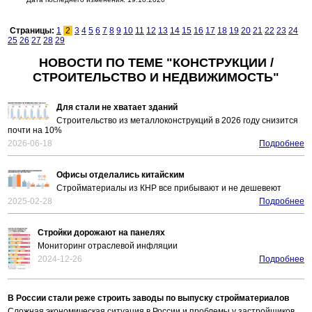
Страницы:
1
2
3
4
5
6
7
8
9
10
11
12
13
14
15
16
17
18
19
20
21
22
23
24
25
26
27
28
29
НОВОСТИ ПО ТЕМЕ "КОНСТРУКЦИИ /
СТРОИТЕЛЬСТВО И НЕДВИЖИМОСТЬ"
Для стали не хватает зданий
Строительство из металлоконструкций в 2026 году снизится
почти на 10%
2026-06-18
Подробнее
Офисы отделались китайским
Стройматериалы из КНР все прибывают и не дешевеют
2025-02-28
Подробнее
Стройки дорожают на панелях
Мониторинг отраслевой инфляции
2024-12-26
Подробнее
В России стали реже строить заводы по выпуску стройматериалов
Сложная экономическая ситуация в России и проблемы у застройщиков