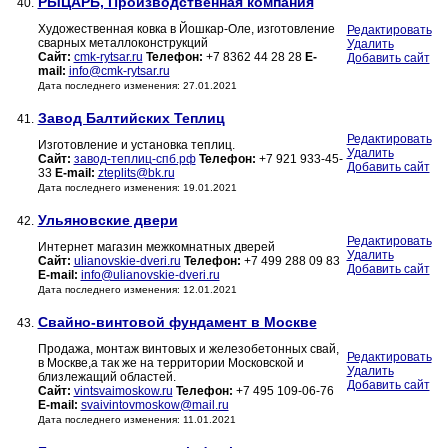
РЫЦАРЬ, Производственная компания
40.
Художественная ковка в Йошкар-Оле, изготовление
Редактировать
сварных металлоконструкций
Удалить
Сайт:
cmk-rytsar.ru
Телефон:
+7 8362 44 28 28
E-
Добавить сайт
mail:
info@cmk-rytsar.ru
Дата последнего изменения: 27.01.2021
Завод Балтийских Теплиц
41.
Редактировать
Изготовление и установка теплиц.
Удалить
Сайт:
завод-теплиц-спб.рф
Телефон:
+7 921 933-45-
Добавить сайт
33
E-mail:
zteplits@bk.ru
Дата последнего изменения: 19.01.2021
Ульяновские двери
42.
Редактировать
Интернет магазин межкомнатных дверей
Удалить
Сайт:
ulianovskie-dveri.ru
Телефон:
+7 499 288 09 83
Добавить сайт
E-mail:
info@ulianovskie-dveri.ru
Дата последнего изменения: 12.01.2021
Свайно-винтовой фундамент в Москве
43.
Продажа, монтаж винтовых и железобетонных свай,
Редактировать
в Москве,а так же на территории Московской и
Удалить
близлежащий областей.
Добавить сайт
Сайт:
vintsvaimoskow.ru
Телефон:
+7 495 109-06-76
E-mail:
svaivintovmoskow@mail.ru
Дата последнего изменения: 11.01.2021