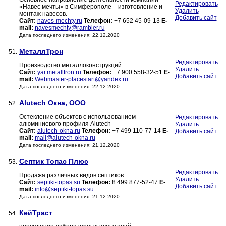
Редактировать
«Навес мечты» в Симферополе – изготовление и
Удалить
монтаж навесов.
Добавить сайт
Сайт:
naves-mechty.ru
Телефон:
+7 652 45-09-13
E-
mail:
navesmechty@rambler.ru
Дата последнего изменения: 22.12.2020
МеталлТрон
51.
Редактировать
Производство металлоконструкций
Удалить
Сайт:
yar.metalltron.ru
Телефон:
+7 900 558-32-51
E-
Добавить сайт
mail:
Webmaster-placestart@yandex.ru
Дата последнего изменения: 22.12.2020
Alutech Окна, ООО
52.
Остекление объектов с использованием
Редактировать
алюминиевого профиля Alutech
Удалить
Сайт:
alutech-okna.ru
Телефон:
+7 499 110-77-14
E-
Добавить сайт
mail:
mail@alutech-okna.ru
Дата последнего изменения: 21.12.2020
Септик Топас Плюс
53.
Редактировать
Продажа различных видов септиков
Удалить
Сайт:
septiki-topas.su
Телефон:
8 499 877-52-47
E-
Добавить сайт
mail:
info@septiki-topas.su
Дата последнего изменения: 21.12.2020
КейТраст
54.