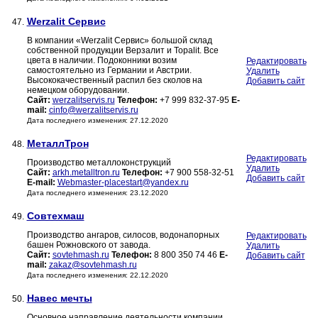
Werzalit Сервис
47.
В компании «Werzalit Сервис» большой склад
собственной продукции Верзалит и Topalit. Все
цвета в наличии. Подоконники возим
Редактировать
самостоятельно из Германии и Австрии.
Удалить
Высококачественный распил без сколов на
Добавить сайт
немецком оборудовании.
Сайт:
werzalitservis.ru
Телефон:
+7 999 832-37-95
E-
mail:
cinfo@werzalitservis.ru
Дата последнего изменения: 27.12.2020
МеталлТрон
48.
Редактировать
Производство металлоконструкций
Удалить
Сайт:
arkh.metalltron.ru
Телефон:
+7 900 558-32-51
Добавить сайт
E-mail:
Webmaster-placestart@yandex.ru
Дата последнего изменения: 23.12.2020
Совтехмаш
49.
Производство ангаров, силосов, водонапорных
Редактировать
башен Рожновского от завода.
Удалить
Сайт:
sovtehmash.ru
Телефон:
8 800 350 74 46
E-
Добавить сайт
mail:
zakaz@sovtehmash.ru
Дата последнего изменения: 22.12.2020
Навес мечты
50.
Основное направление деятельности компании