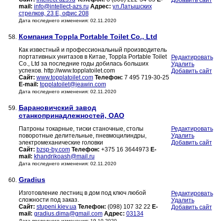
Добавить сайт
mail:
info@intellect-azs.ru
Адрес:
ул.Латышских
стрелков, 23 Е, офис 208
Дата последнего изменения: 02.11.2020
Компания Toppla Portable Toilet Co., Ltd
58.
Как известный и профессиональный производитель
портативных унитазов в Китае, Toppla Portable Toilet
Редактировать
Co., Ltd за последние годы добилась больших
Удалить
успехов. http://www.topplatoilet.com
Добавить сайт
Сайт:
www.topplatoilet.com
Телефон:
7 495 719-30-25
E-mail:
topplatoilet@jeawin.com
Дата последнего изменения: 02.11.2020
Барановичский завод
59.
станкопринадлежностей, ОАО
Патроны токарные, тиски станочные, столы
Редактировать
поворотные делительные, пневмоцилиндры,
Удалить
электромеханические головки
Добавить сайт
Сайт:
bzsp-by.com
Телефон:
+375 16 3644973
E-
mail:
khandrikoash@mail.ru
Дата последнего изменения: 02.11.2020
Gradius
60.
Изготовление лестниц в дом под ключ любой
Редактировать
сложности под заказ.
Удалить
Сайт:
stupeni.kiev.ua
Телефон:
(098) 107 32 22
E-
Добавить сайт
mail:
gradius.dima@gmail.com
Адрес:
03134
Дата последнего изменения: 19.10.2020