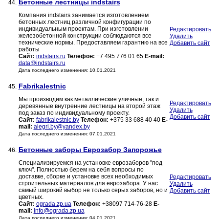
Бетонные лестницы indstairs
44.
Компания indstairs занимается изготовлением
бетонных лестниц различной конфигурации по
индивидуальным проектам. При изготовлении
Редактировать
железобетонной конструкции соблюдаются все
Удалить
технические нормы. Предоставляем гарантию на все
Добавить сайт
работы
Сайт:
indstairs.ru
Телефон:
+7 495 776 01 65
E-mail:
data@indstairs.ru
Дата последнего изменения: 10.01.2021
Fabrikalestnic
45.
Мы производим как металлические уличные, так и
Редактировать
деревянные внутренние лестницы на второй этаж
Удалить
под заказ по индивидуальному проекту.
Добавить сайт
Сайт:
fabrikalestnic.by
Телефон:
+375 33 688 40 40
E-
mail:
alegri.by@yandex.by
Дата последнего изменения: 07.01.2021
Бетонные заборы Еврозабор Запорожье
46.
Специализируемся на установке еврозаборов "под
ключ". Полностью берем на себя вопросы по
доставке, сборке и установке всех необходимых
Редактировать
строительных материалов для еврозабора. У нас
Удалить
самый широкий выбор не только серых заборов, но и
Добавить сайт
цветных.
Сайт:
ograda.zp.ua
Телефон:
+38097 714-76-28
E-
mail:
info@ograda.zp.ua
Дата последнего изменения: 04.01.2021