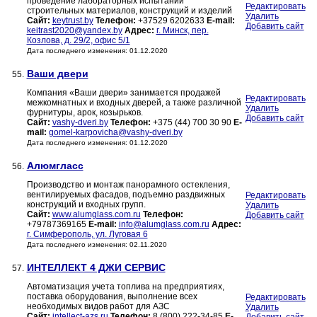
проведение лабораторных испытаний
Редактировать
строительных материалов, конструкций и изделий
Удалить
Сайт:
keytrust.by
Телефон:
+37529 6202633
E-mail:
Добавить сайт
keitrast2020@yandex.by
Адрес:
г. Минск, пер.
Козлова, д. 29/2, офис 5/1
Дата последнего изменения: 01.12.2020
Ваши двери
55.
Компания «Ваши двери» занимается продажей
Редактировать
межкомнатных и входных дверей, а также различной
Удалить
фурнитуры, арок, козырьков.
Добавить сайт
Сайт:
vashy-dveri.by
Телефон:
+375 (44) 700 30 90
E-
mail:
gomel-karpovicha@vashy-dveri.by
Дата последнего изменения: 01.12.2020
Алюмгласс
56.
Производство и монтаж панорамного остекления,
вентилируемых фасадов, подъемно раздвижных
Редактировать
конструкций и входных групп.
Удалить
Сайт:
www.alumglass.com.ru
Телефон:
Добавить сайт
+79787369165
E-mail:
info@alumglass.com.ru
Адрес:
г. Симферополь, ул. Луговая 6
Дата последнего изменения: 02.11.2020
ИНТЕЛЛЕКТ 4 ДЖИ СЕРВИС
57.
Автоматизация учета топлива на предприятиях,
поставка оборудования, выполнение всех
Редактировать
необходимых видов работ для АЗС
Удалить
Сайт:
intellect-azs.ru
Телефон:
8 (800) 222-34-85
E-