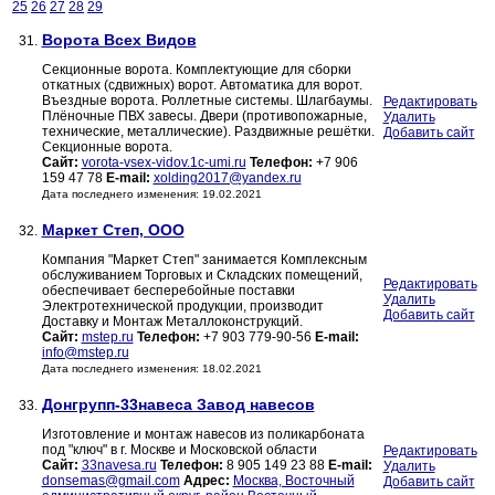
25
26
27
28
29
Ворота Всех Видов
31.
Секционные ворота. Комплектующие для сборки
откатных (сдвижных) ворот. Автоматика для ворот.
Въездные ворота. Роллетные системы. Шлагбаумы.
Редактировать
Плёночные ПВХ завесы. Двери (противопожарные,
Удалить
технические, металлические). Раздвижные решётки.
Добавить сайт
Секционные ворота.
Сайт:
vorota-vsex-vidov.1c-umi.ru
Телефон:
+7 906
159 47 78
E-mail:
xolding2017@yandex.ru
Дата последнего изменения: 19.02.2021
Маркет Степ, ООО
32.
Компания "Маркет Степ" занимается Комплексным
обслуживанием Торговых и Складских помещений,
Редактировать
обеспечивает бесперебойные поставки
Удалить
Электротехнической продукции, производит
Добавить сайт
Доставку и Монтаж Металлоконструкций.
Сайт:
mstep.ru
Телефон:
+7 903 779-90-56
E-mail:
info@mstep.ru
Дата последнего изменения: 18.02.2021
Донгрупп-33навеса Завод навесов
33.
Изготовление и монтаж навесов из поликарбоната
под "ключ" в г. Москве и Московской области
Редактировать
Сайт:
33navesa.ru
Телефон:
8 905 149 23 88
E-mail:
Удалить
donsemas@gmail.com
Адрес:
Москва, Восточный
Добавить сайт