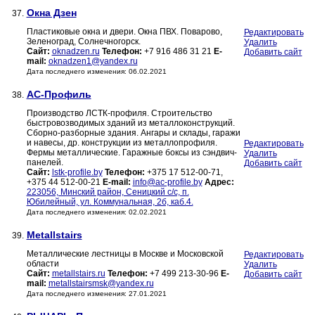
Окна Дзен
37.
Пластиковые окна и двери. Окна ПВХ. Поварово,
Редактировать
Зеленоград, Солнечногорск.
Удалить
Сайт:
oknadzen.ru
Телефон:
+7 916 486 31 21
E-
Добавить сайт
mail:
oknadzen1@yandex.ru
Дата последнего изменения: 06.02.2021
АС-Профиль
38.
Производство ЛСТК-профиля. Строительство
быстровозводимых зданий из металлоконструкций.
Сборно-разборные здания. Ангары и склады, гаражи
и навесы, др. конструкции из металлопрофиля.
Редактировать
Фермы металлические. Гаражные боксы из сэндвич-
Удалить
панелей.
Добавить сайт
Сайт:
lstk-profile.by
Телефон:
+375 17 512-00-71,
+375 44 512-00-21
E-mail:
info@ac-profile.by
Адрес:
223056, Минский район, Сеницкий с/с, п.
Юбилейный, ул. Коммунальная, 2б, каб.4.
Дата последнего изменения: 02.02.2021
Metallstairs
39.
Металлические лестницы в Москве и Московской
Редактировать
области
Удалить
Сайт:
metallstairs.ru
Телефон:
+7 499 213-30-96
E-
Добавить сайт
mail:
metallstairsmsk@yandex.ru
Дата последнего изменения: 27.01.2021