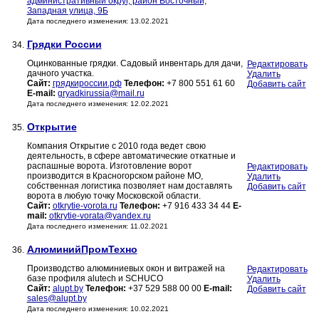
административный округ, район Восточный,
Западная улица, 9Б
Дата последнего изменения: 13.02.2021
Грядки России
34.
Оцинкованные грядки. Садовый инвентарь для дачи,
Редактировать
дачного участка.
Удалить
Сайт:
грядкироссии.рф
Телефон:
+7 800 551 61 60
Добавить сайт
E-mail:
gryadkirussia@mail.ru
Дата последнего изменения: 12.02.2021
Открытие
35.
Компания Открытие с 2010 года ведет свою
деятельность, в сфере автоматические откатные и
распашные ворота. Изготовление ворот
Редактировать
производится в Красногорском районе МО,
Удалить
собственная логистика позволяет нам доставлять
Добавить сайт
ворота в любую точку Московской области.
Сайт:
otkrytie-vorota.ru
Телефон:
+7 916 433 34 44
E-
mail:
otkrytie-vorata@yandex.ru
Дата последнего изменения: 11.02.2021
АлюминийПромТехно
36.
Производство алюминиевых окон и витражей на
Редактировать
базе профиля alutech и SCHUCO
Удалить
Сайт:
alupt.by
Телефон:
+37 529 588 00 00
E-mail:
Добавить сайт
sales@alupt.by
Дата последнего изменения: 10.02.2021