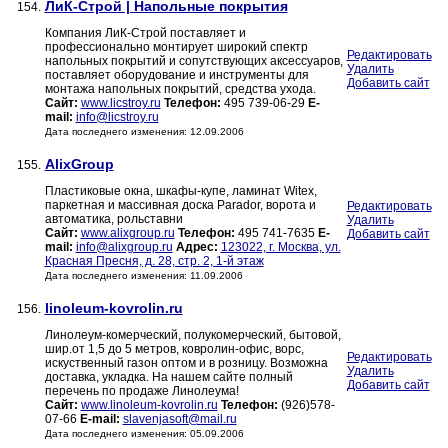
ЛиК-Строй | Напольные покрытия
154.
Компания ЛиК-Строй поставляет и
профессионально монтирует широкий спектр
Редактировать
напольных покрытий и сопутствующих аксессуаров,
Удалить
поставляет оборудование и инструменты для
Добавить сайт
монтажа напольных покрытий, средства ухода.
Сайт:
www.licstroy.ru
Телефон:
495 739-06-29
E-
mail:
info@licstroy.ru
Дата последнего изменения: 12.09.2006
AlixGroup
155.
Пластиковые окна, шкафы-купе, ламинат Witex,
паркетная и массивная доска Parador, ворота и
Редактировать
автоматика, рольставни
Удалить
Сайт:
www.alixgroup.ru
Телефон:
495 741-7635
E-
Добавить сайт
mail:
info@alixgroup.ru
Адрес:
123022, г. Москва, ул.
Красная Пресня, д. 28, стр. 2, 1-й этаж
Дата последнего изменения: 11.09.2006
linoleum-kovrolin.ru
156.
Линолеум-комерческий, полукомерческий, бытовой,
шир.от 1,5 до 5 метров, ковролин-офис, ворс,
Редактировать
искуственный газон оптом и в розницу. Возможна
Удалить
доставка, укладка. На нашем сайте полный
Добавить сайт
перечень по продаже Линолеума!
Сайт:
www.linoleum-kovrolin.ru
Телефон:
(926)578-
07-66
E-mail:
slavenjasoft@mail.ru
Дата последнего изменения: 05.09.2006