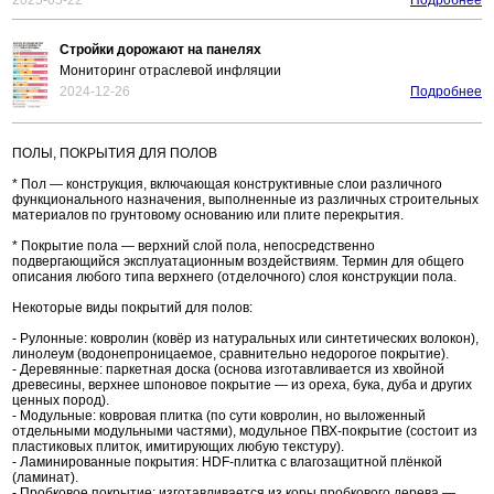
2025-05-22
Подробнее
Стройки дорожают на панелях
Мониторинг отраслевой инфляции
2024-12-26
Подробнее
ПОЛЫ, ПОКРЫТИЯ ДЛЯ ПОЛОВ
* Пол — конструкция, включающая конструктивные слои различного
функционального назначения, выполненные из различных строительных
материалов по грунтовому основанию или плите перекрытия.
* Покрытие пола — верхний слой пола, непосредственно
подвергающийся эксплуатационным воздействиям. Термин для общего
описания любого типа верхнего (отделочного) слоя конструкции пола.
Некоторые виды покрытий для полов:
- Рулонные: ковролин (ковёр из натуральных или синтетических волокон),
линолеум (водонепроницаемое, сравнительно недорогое покрытие).
- Деревянные: паркетная доска (основа изготавливается из хвойной
древесины, верхнее шпоновое покрытие — из ореха, бука, дуба и других
ценных пород).
- Модульные: ковровая плитка (по сути ковролин, но выложенный
отдельными модульными частями), модульное ПВХ-покрытие (состоит из
пластиковых плиток, имитирующих любую текстуру).
- Ламинированные покрытия: HDF-плитка с влагозащитной плёнкой
(ламинат).
- Пробковое покрытие: изготавливается из коры пробкового дерева —