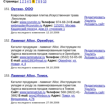
Страницы:
1
2
3
4
5
6
7
8
9
10
Ортекс, ООО
151.
Ковролин.Ковровая плитка.Искусственная трава
Редактировать
.Линолеум.
Удалить
Сайт:
www.covrolin.ru
Телефон:
974-68-24
E-mail:
Добавить сайт
webmaster@covrolin.ru
Адрес:
115201, Москва,
Каширский проезд, дом 23, строение 1
Дата последнего изменения: 12.10.2006
Ламинат Alloc, Оренбург.
152.
Каталог продукции - ламинат Alloc. Инструкции по
укладке и уходу за ламинированным паркетом.
Редактировать
Адреса магазинов продаж ламината в Оренбурге.
Удалить
Сайт:
www.laminatural.ru
Телефон:
(3532) 53-65-00
Добавить сайт
E-mail:
antol1993@mail.ru
Адрес:
Оренбург, ул.
Новая, д. 4
Дата последнего изменения: 04.10.2006
Ламинат Alloc, Томск.
153.
Каталог продукции - ламинат Alloc. Инструкции по
укладке и уходу за ламинированным паркетом.
Редактировать
Адреса магазинов продаж ламината в Томске.
Удалить
Сайт:
www.laminatclub.ru
Телефон:
568 (3822) 41-
Добавить сайт
3882
E-mail:
prog2@inbox.ru
Адрес:
Томск, ул.
Вершинина. д.76
Дата последнего изменения: 27.09.2006