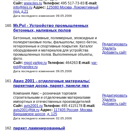
Сайт:
www.iles.ru
Телефон:
495 517-73-83
E-mail:
info@iles.ru
Адрес:
125080 Москва, Локомотивный
прд. д.21
Дата последнего изменения: 09.05.2006
Mr.Pol - Устройство промышленных
160.
бетонных, наливных полов
Бетонные, наливные, полимерные, эпоксидные и
полиуретановые полы, фальшполы; пресс-бетон,
Редактировать
гетерогенные и спортивные покрытия. Каталог
Удалить
оборудования и материалов для устройства
Добавить сайт
промышленных полов. Выполненные объекты,
фото.
Сайт:
mpol.yartpp.ru
Телефон:
464263
E-mail:
yar-
pol@yandex.ru
Дата последнего изменения: 09.05.2006
Авис 2001 - отделочные материалы:
161.
паркетная доска, паркет, панели пвх
Компания Авис – розничная торговля
Редактировать
строительными и отделочными материалами
Удалить
импортных и отечественных производителей
Добавить сайт
Сайт:
avis2001.ru
Телефон:
495 4115178
E-mail:
avis2001@bk.ru
Адрес:
117405 Россия, Москва,
Варшавское шоссе, д. 125
Дата последнего изменения: 02.05.2006
паркет ламинированный
162.