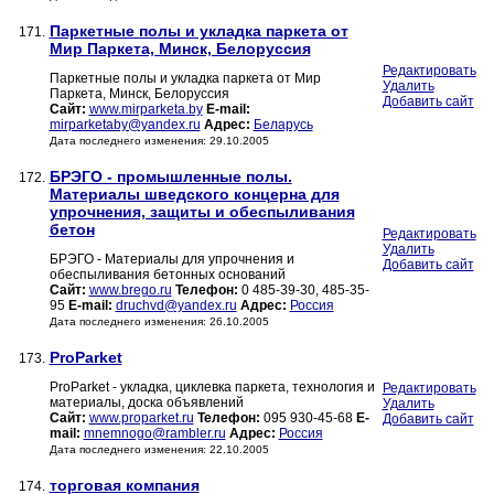
Паркетные полы и укладка паркета от
171.
Мир Паркета, Минск, Белоруссия
Редактировать
Паркетные полы и укладка паркета от Мир
Удалить
Паркета, Минск, Белоруссия
Добавить сайт
Сайт:
www.mirparketa.by
E-mail:
mirparketaby@yandex.ru
Адрес:
Беларусь
Дата последнего изменения: 29.10.2005
БРЭГО - промышленные полы.
172.
Материалы шведского концерна для
упрочнения, защиты и обеспыливания
бетон
Редактировать
Удалить
БРЭГО - Материалы для упрочнения и
Добавить сайт
обеспыливания бетонных оснований
Сайт:
www.brego.ru
Телефон:
0 485-39-30, 485-35-
95
E-mail:
druchvd@yandex.ru
Адрес:
Россия
Дата последнего изменения: 26.10.2005
ProParket
173.
ProParket - укладка, циклевка паркета, технология и
Редактировать
материалы, доска объявлений
Удалить
Сайт:
www.proparket.ru
Телефон:
095 930-45-68
E-
Добавить сайт
mail:
mnemnogo@rambler.ru
Адрес:
Россия
Дата последнего изменения: 22.10.2005
торговая компания
174.