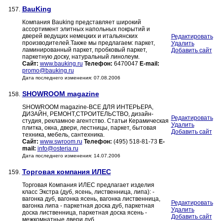
BauKing
157.
Компания Bauking представляет широкий
ассортимент элитных напольных покрытий и
дверей ведущих немецких и итальянских
Редактировать
производителей.Также мы предлагаем: паркет,
Удалить
ламинированный паркет, пробковый паркет,
Добавить сайт
паркетную доску, натуральный линолеум.
Сайт:
www.bauking.ru
Телефон:
6470047
E-mail:
promo@bauking.ru
Дата последнего изменения: 07.08.2006
SHOWROOM magazine
158.
SHOWROOM magazine-ВСЕ ДЛЯ ИНТЕРЬЕРА,
ДИЗАЙН, РЕМОНТ,СТРОИТЕЛЬСТВО, дизайн-
Редактировать
студия, рекламное агентство. Статьи Керамическая
Удалить
плитка, окна, двери, лестницы, паркет, бытовая
Добавить сайт
техника, мебель, сантехника.
Сайт:
www.swroom.ru
Телефон:
(495) 518-81-73
E-
mail:
info@osteria.ru
Дата последнего изменения: 14.07.2006
Торговая компания ИЛЕС
159.
Торговая Компания ИЛЕС предлагает изделия
класс Экстра (дуб, ясень, лиственница, липа): -
вагонка дуб, вагонка ясень, вагонка лиственница,
Редактировать
вагонка липа - паркетная доска дуб, паркетная
Удалить
доска лиственница, паркетная доска ясень -
Добавить сайт
межкомнатные двери дуб,