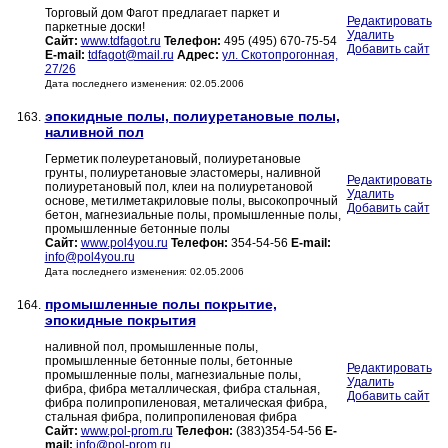
Торговый дом Фагот предлагает паркет и
Редактировать
паркетные доски!
Удалить
Сайт:
www.tdfagot.ru
Телефон:
495 (495) 670-75-54
Добавить сайт
E-mail:
tdfagot@mail.ru
Адрес:
ул. Скотопрогонная,
27/26
Дата последнего изменения: 02.05.2006
эпокидные полы, полиуретановые полы,
163.
наливной пол
Герметик полеуретановый, полиуретановые
грунты, полиуретановые эластомеры, наливной
Редактировать
полиуретановый пол, клеи на полиуретановой
Удалить
основе, метилметакриловые полы, высокопрочный
Добавить сайт
бетон, магнезиальные полы, промышленные полы,
промышленные бетонные полы
Сайт:
www.pol4you.ru
Телефон:
354-54-56
E-mail:
info@pol4you.ru
Дата последнего изменения: 02.05.2006
промышленные полы покрытие,
164.
эпокидные покрытия
наливной пол, промышленные полы,
промышленные бетонные полы, бетонные
Редактировать
промышленные полы, магнезиальные полы,
Удалить
фибра, фибра металлическая, фибра стальная,
Добавить сайт
фибра полипропиленовая, металическая фибра,
стальная фибра, полипропиленовая фибра
Сайт:
www.pol-prom.ru
Телефон:
(383)354-54-56
E-
mail:
info@pol-prom.ru