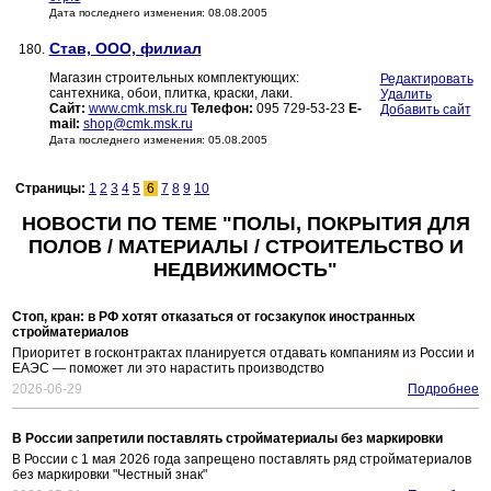
Дата последнего изменения: 08.08.2005
Став, ООО, филиал
180.
Магазин строительных комплектующих:
Редактировать
сантехника, обои, плитка, краски, лаки.
Удалить
Сайт:
www.cmk.msk.ru
Телефон:
095 729-53-23
E-
Добавить сайт
mail:
shop@cmk.msk.ru
Дата последнего изменения: 05.08.2005
Страницы:
1
2
3
4
5
6
7
8
9
10
НОВОСТИ ПО ТЕМЕ "ПОЛЫ, ПОКРЫТИЯ ДЛЯ
ПОЛОВ / МАТЕРИАЛЫ / СТРОИТЕЛЬСТВО И
НЕДВИЖИМОСТЬ"
Стоп, кран: в РФ хотят отказаться от госзакупок иностранных
стройматериалов
Приоритет в госконтрактах планируется отдавать компаниям из России и
ЕАЭС — поможет ли это нарастить производство
2026-06-29
Подробнее
В России запретили поставлять стройматериалы без маркировки
В России с 1 мая 2026 года запрещено поставлять ряд стройматериалов
без маркировки "Честный знак"