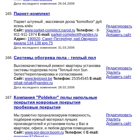
Дата последнего изменения: 26.04.2006
Паркет-комплект
165.
Паркет штучный , массивная доска "komofloor" дуб
ясень клён
Редактировать
Сайт:
www.parket-complect.narod.ru
Телефон:
- 8-
Удалить
911-911-1974
E-mail:
parket-complect@yandex.ru
Добавить сайт
Адрес:
190020, Санкт-Петербург, наб.Оводного
канала 134-138 кор.75
Дата последнего изменения: 31.03.2006
Системы обогрева пола - теплый пол
166.
Высококачественный ремонт квартиры установка
Редактировать
системы подогрева пола "Теплый пол Sun
Удалить
Series"перепланировка и согласование.
Добавить сайт
Сайт:
www.teplopol.be
Телефон:
25354545
E-mail:
ishak-ishak@yandex.ru
Дата последнего изменения: 28.02.2006
Компания "Poldekor" полы напольные
167.
покрытия ковровые покрытия
пробковые покрытия
Редактировать
Мы грамотно проанализируем поверхность,
Удалить
подберем нужный материал лучших
Добавить сайт
производителей и установим полы у Вас в
квартире, офисе, и любом другом помещении.
Сайт:
www.pol-decor.boom.ru
Телефон:
0
E-mail:
manager.87@mail.ru