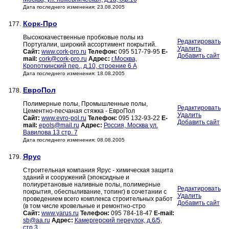
Дата последнего изменения: 23.08.2005
Корк-Про
177.
Высококачественные пробковые полы из
Редактировать
Португалии, широкий ассортимент покрытий.
Удалить
Сайт:
www.cork-pro.ru
Телефон:
095 517-79-95
E-
Добавить сайт
mail:
cork@cork-pro.ru
Адрес:
г.Москва,
Кропоткинский пер., д.10, строение 6 А
Дата последнего изменения: 18.08.2005
ЕвроПол
178.
Полимерные полы, Промышленные полы,
Редактировать
Цементно-песчаная стяжка - ЕвроПол
Удалить
Сайт:
www.evro-pol.ru
Телефон:
095 132-93-22
E-
Добавить сайт
mail:
epols@mail.ru
Адрес:
Россия, Москва ул.
Вавилова 13 стр. 7
Дата последнего изменения: 08.08.2005
Ярус
179.
Строительная компания Ярус - химическая защита
зданий и сооружений (эпоксидные и
полиуретановые наливные полы, полимерные
Редактировать
покрытия, обеспыливание, топинг) в сочетании с
Удалить
проведением всего комплекса строительных работ
Добавить сайт
(в том числе кровельные и ремонтно-стро
Сайт:
www.yarus.ru
Телефон:
095 784-18-47
E-mail:
sb@aa.ru
Адрес:
Камергерский переулок, д.6/5,
стр.3