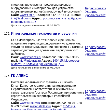
специализируемся на профессиональном
оборудовании и материалах для устройства
Редактировать
промышленных полов(химия, ручной инструмент)
Удалить
Сайт:
www.f-tm.ru
Телефон:
812 327-67-31
E-mail:
Добавить сайт
info@azfloor.ru
Адрес:
россия, санкт-петербург, ул.
решетникова д.15
Дата последнего изменения: 11.10.2005
Интегральные технологии и решения
175.
ООО «Интегральные технологии и решения»
предлагает термомодифицированную древесину,
услуги по термомодификации древесины и камеры
Редактировать
термомодификации древесины периодического
Удалить
действия.
Добавить сайт
Сайт:
www.integras.ru
Телефон:
0966 132-530
E-
mail:
info@integras.ru
Адрес:
140415, Московская
область, г. Коломна, ул. Левшина, д.19
Дата последнего изменения: 25.08.2005
ГК АПЕКС
176.
Поставки керамического гранита из Южного
Китая.Качество керамогранита подтверждено
Сертификатом Соответствия и Техническим
Редактировать
свидетельством Госстроя России для применения в
Удалить
строительстве на территории Российской
Добавить сайт
Федерации.
Сайт:
www.apexdv.ru
Телефон:
095 235-70-07, 225-
95-09
E-mail:
material@list.ru
Адрес:
115114, г.
Москва, ул. Кожевническая, д.1а, оф.16