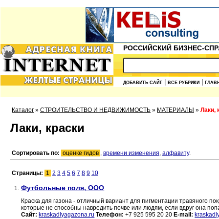
РОССИЙСКИЙ БИЗНЕС-СПР
|
|
ДОБАВИТЬ САЙТ
ВСЕ РУБРИКИ
ГЛАВ
Каталог
»
СТРОИТЕЛЬСТВО И НЕДВИЖИМОСТЬ
»
МАТЕРИАЛЫ
»
Лаки, 
Лаки, краски
Сортировать по:
оценке гидов
,
времени изменения
,
алфавиту
.
Страницы:
1
2
3
4
5
6
7
8
9
10
Футбольные поля, ООО
1.
Краска для газона - отличный вариант для пигментации травяного пок
которые не способны навредить почве или людям, если вдруг она поп
Сайт:
kraskadlyagazona.ru
Телефон:
+7 925 595 20 20
E-mail:
kraskad