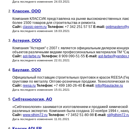
Дата последнего изменения: 24.03.2021
Классик, ООО
2.
Компания КЛАССИК представлена на рынке высококачественных лакок
более 1500 товаров для строительства и ремонта.
Сайт:
classic-perm.ru
Телефон:
+7 342 251 57 57
E-mail:
optimasterv@y
Дата последнего изменения: 16.03.2021
Астерия, ООО
3.
Компания "Астерия" с 2007 г. является официальным дилером конце
объектов различными видами профессиональных материалов TM "Cap
Сайт:
ast-farbe.ru
Телефон:
8 909 090-51-55
E-mail:
ast-farbe@yandex.
Дата последнего изменения: 22.01.2021
Баулаке, ООО
4.
Официальный поставщик строительных грунтовок и красок REESA (Ге
грунтовки по металлу. Оптово-розничные продажи. Технологическая п
Сайт:
reesa.ru
Телефон:
+7 499 180-26-40
E-mail:
info@baulacke.ru
Дата последнего изменения: 15.01.2021
Сибтехнология, АО
5.
«Сибтехнология» занимается изготовлением и продажей химической
различных экспертиз. Компания была создана 10 ноября 1994 г., наход
Сайт:
www.sthim72.ru
Телефон:
+7 3452 51-80-98
E-mail:
st@sthim72.r
Дата последнего изменения: 11.01.2021
Краски ADLER
6.