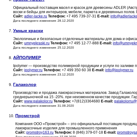
Официальный поставщик масел и красок для древесины ADLER (Австри
воски и бейцы для интерьеров, мебели, паркета и деревянных полов.
Сайт:
adler-lacke.ru
Телефон:
+7 495 739-37-31
E-mail:
info@adlerlacke
Дата последнего изменения: 28.12.2020
Умные краски
7.
Экологичные и безопасные отделочные материалы для дома и офис
Сайт:
umnyekraski.ru
Телефон:
+7 495 12-77-888
E-mail:
info@umnyekra
Дата последнего изменения: 25.12.2020
АЙПОЛИМЕР
8.
Ipolymer — производство полимерной продукции и услуги по заливке п
Сайт:
ipolymer.ru
Телефон:
+7 499 350 60 38
E-mail:
info@ipolymer.ru
Дата последнего изменения: 23.12.2020
Галаколор
9.
Производство и продажа лакокрасочных материалов. Завод Галаколор
среднерыночной на 15 -20%. при неизменном качестве продукции. Га
Сайт:
www.galakolor.ru
Телефон:
+7(812)3364680
E-mail:
galakolorru@
Дата последнего изменения: 31.08.2020
Промстрой
10.
Компания ООО «Промстрой» – это официальный поставщик продукци
лакокрасочные изделия для промышленного применения
Сайт:
promstroy163.ru
Телефон:
8 (846) 379-07-18
E-mail:
promstroys
Дата последнего изменения: 27.08.2020