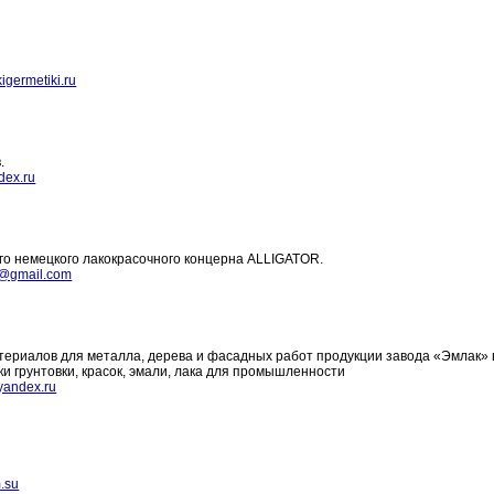
igermetiki.ru
.
dex.ru
о немецкого лакокрасочного концерна ALLIGATOR.
@gmail.com
ериалов для металла, дерева и фасадных работ продукции завода «Эмлак» 
и грунтовки, красок, эмали, лака для промышленности
yandex.ru
.su