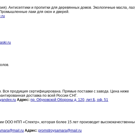
я). Антисептики и пропитки для деревянных домов. Экологичные масла, лаз
 Промышленные лаки для окон и дверей.
.ru
а
ski.ru
олов.
. Вся продукция сертифицирована. Прямые поставки с завода. Цена ниже
рантированная доставка по всей России СНГ.
yandex.ru
Адрес:
пр. Обуховской Обороны д. 120, лит.Б, оф. 51
и ООО НПП «Спектр», которая более 15 лет производит высококачественны
amara@mail.ru
Адрес:
promstroysamara@mail.ru