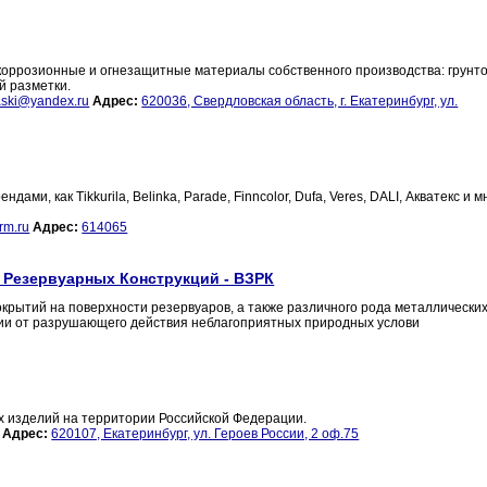
оррозионные и огнезащитные материалы собственного производства: грунто
й разметки.
aski@yandex.ru
Адрес:
620036, Свердловская область, г. Екатеринбург, ул.
и, как Tikkurila, Belinka, Parade, Finncolor, Dufa, Veres, DALI, Акватекс и 
rm.ru
Адрес:
614065
 Резервуарных Конструкций - ВЗРК
рытий на поверхности резервуаров, а также различного рода металлически
ции от разрушающего действия неблагоприятных природных услови
 изделий на территории Российской Федерации.
Адрес:
620107, Екатеринбург, ул. Героев России, 2 оф.75