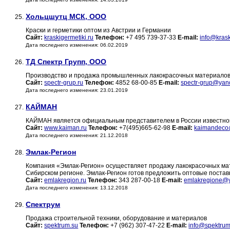
Хольцшутц МСК, ООО
25.
Краски и герметики оптом из Австрии и Германии
Сайт:
kraskigermetiki.ru
Телефон:
+7 495 739-37-33
E-mail:
info@krask
Дата последнего изменения: 06.02.2019
ТД Спектр Групп, ООО
26.
Производство и продажа промышленных лакокрасочных материалов
Сайт:
spectr-grup.ru
Телефон:
4852 68-00-85
E-mail:
spectr-grup@yan
Дата последнего изменения: 23.01.2019
КАЙМАН
27.
КАЙМАН является официальным представителем в России известног
Сайт:
www.kaiman.ru
Телефон:
+7(495)665-62-98
E-mail:
kaimandeco
Дата последнего изменения: 21.12.2018
Эмлак-Регион
28.
Компания «Эмлак-Регион» осуществляет продажу лакокрасочных мат
Сибирском регионе. Эмлак-Регион готов предложить оптовые поставк
Сайт:
emlakregion.ru
Телефон:
343 287-00-18
E-mail:
emlakregione@
Дата последнего изменения: 13.12.2018
Спектрум
29.
Продажа строительной техники, оборудование и материалов
Сайт:
spektrum.su
Телефон:
+7 (962) 307-47-22
E-mail:
info@spektrum