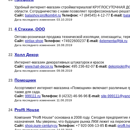
Удобный интернет-магазин стройматериалов! КРУГЛОСУТОЧНАЯ ДОСТ
области. Сотрудничество с нами позволяет профессионально решат
Сайт:
balashov.profkom64.ru
Телефон:
+7 (84545) 4-12-77
E-mail:
bal
Дата последнего изменения: 03.10.2019
4 Стихии, ООО
21.
Оптово-розничная продажа технической изоляции, огнезащиты, тер
Сайт:
pirilax.shop
Телефон:
+74922600237
E-mail:
4elementa@bk.ru
Дата последнего изменения: 16.08.2019
Холл Декор
22.
Интернет-магазин декоративных штукатурок и красок
Сайт:
www.hall-decor.ru
Телефон:
495 236-82-07
E-mail:
dekorpokr@y
Дата последнего изменения: 09.08.2019
Помощник
23.
Ассортимент интернет-магазина «Помощник» включает различные гр
также для сада.
Сайт:
999111.ru
Телефон:
8 (4232) 46-96-96
E-mail:
site-999111@yand
Дата последнего изменения: 11.06.2019
Proffi House
24.
Компания "Proffi House" основана в 2008 году. Сегодня предприяти
назначения. Мы уверены, что будущее рынка ЛКМ лежит на пересечени
Сайт:
shop.pure-century.ru
Телефон:
+7 920 006-13-85
E-mail:
proffi.
Дата последнего изменения: 14.03.2019