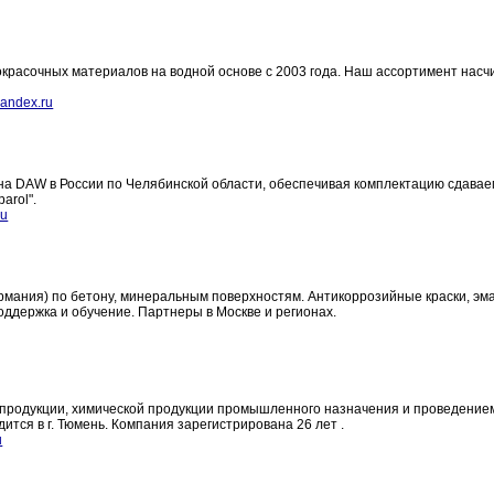
расочных материалов на водной основе с 2003 года. Наш ассортимент насч
andex.ru
рна DAW в России по Челябинской области, обеспечивая комплектацию сдава
arol".
ru
рмания) по бетону, минеральным поверхностям. Антикоррозийные краски, эм
оддержка и обучение. Партнеры в Москве и регионах.
 продукции, химической продукции промышленного назначения и проведение
ится в г. Тюмень. Компания зарегистрирована 26 лет .
u