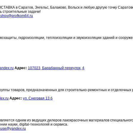
АВКА в Саратов, Энгельс, Балаково, Вольск и любую другую точку Саратов
ь строительные задачи!
ashov@profkom64.ru
мозащиты, гидроизоляции, теплоизоляции и звукоизоляции зданий и сооруж
andex.ru
Адрес:
107023, Барабанный переулок, 4
уппы товаров, предназначенных для строительно-ремонтных и отделочных р
ex.ru
Адрес:
ул. Снеговая 13 б
е является одним из ведущих дилеров лакокрасочных материалов специальног
и науки, digital-технологий и сервиса.
house@yandex.ru