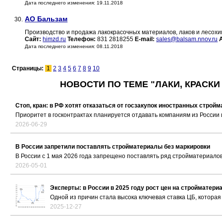
Дата последнего изменения: 19.11.2018
АО Бальзам
30.
Производство и продажа лакокрасочных материалов, лаков и лесох
Сайт:
himzd.ru
Телефон:
831 2818255
E-mail:
sales@balsam.nnov.ru
Дата последнего изменения: 08.11.2018
Страницы:
1
2
3
4
5
6
7
8
9
10
НОВОСТИ ПО ТЕМЕ "ЛАКИ, КРАСК
Стоп, кран: в РФ хотят отказаться от госзакупок иностранных строй
Приоритет в госконтрактах планируется отдавать компаниям из России
2026-06-29
В России запретили поставлять стройматериалы без маркировки
В России с 1 мая 2026 года запрещено поставлять ряд стройматериалов
2026-05-01
Эксперты: в России в 2025 году рост цен на стройматер
Одной из причин стала высока ключевая ставка ЦБ, котора
2025-12-27