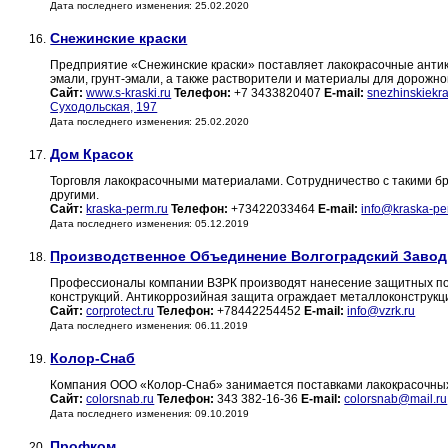
Дата последнего изменения: 25.02.2020
Снежинские краски
16.
Предприятие «Снежинские краски» поставляет лакокрасочные антик
эмали, грунт-эмали, а также растворители и материалы для дорожно
Сайт:
www.s-kraski.ru
Телефон:
+7 3433820407
E-mail:
snezhinskiekr
Суходольская, 197
Дата последнего изменения: 25.02.2020
Дом Красок
17.
Торговля лакокрасочными материалами. Сотрудничество с такими брендам
другими.
Сайт:
kraska-perm.ru
Телефон:
+73422033464
E-mail:
info@kraska-pe
Дата последнего изменения: 05.12.2019
Производственное Объединение Волгоградский Завод
18.
Профессионалы компании ВЗРК производят нанесение защитных пок
конструкций. Антикоррозийная защита ограждает металлоконструк
Сайт:
corprotect.ru
Телефон:
+78442254452
E-mail:
info@vzrk.ru
Дата последнего изменения: 06.11.2019
Колор-Снаб
19.
Компания ООО «Колор-Снаб» занимается поставками лакокрасочных
Сайт:
colorsnab.ru
Телефон:
343 382-16-36
E-mail:
colorsnab@mail.ru
Дата последнего изменения: 09.10.2019
Профком
20.