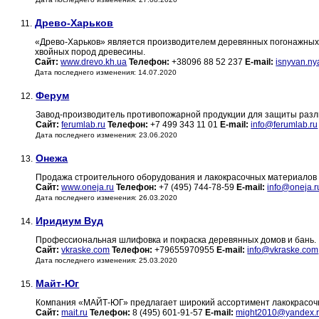
Древо-Харьков
11.
«Древо-Харьков» является производителем деревянных погонажных 
хвойных пород древесины.
Сайт:
www.drevo.kh.ua
Телефон:
+38096 88 52 237
E-mail:
isnyvan.n
Дата последнего изменения: 14.07.2020
Ферум
12.
Завод-производитель противопожарной продукции для защиты разли
Сайт:
ferumlab.ru
Телефон:
+7 499 343 11 01
E-mail:
info@ferumlab.ru
Дата последнего изменения: 23.06.2020
Онежа
13.
Продажа строительного оборудования и лакокрасочных материалов с
Сайт:
www.oneja.ru
Телефон:
+7 (495) 744-78-59
E-mail:
info@oneja.r
Дата последнего изменения: 26.03.2020
Иридиум Вуд
14.
Профессиональная шлифовка и покраска деревянных домов и бань.
Сайт:
vkraske.com
Телефон:
+79655970955
E-mail:
info@vkraske.com
Дата последнего изменения: 25.03.2020
Майт-Юг
15.
Компания «МАЙТ-ЮГ» предлагает широкий ассортимент лакокрасоч
Сайт:
mait.ru
Телефон:
8 (495) 601-91-57
E-mail:
might2010@yandex.