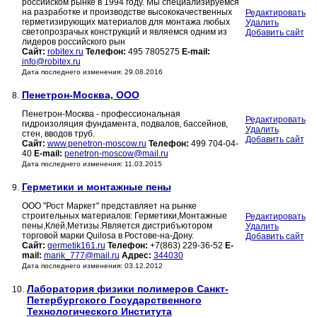
российском рынке в 1994 году. Мы специализируемся
на разработке и производстве высококачественных
Редактировать
герметизирующих материалов для монтажа любых
Удалить
светопрозрачых конструкций и являемся одним из
Добавить сайт
лидеров российского рын
Сайт:
robitex.ru
Телефон:
495 7805275
E-mail:
info@robitex.ru
Дата последнего изменения: 29.08.2016
Пенетрон-Москва, ООО
8.
Пенетрон-Москва - профессиональная
Редактировать
гидроизоляция фундамента, подвалов, бассейнов,
Удалить
стен, вводов труб.
Добавить сайт
Сайт:
www.penetron-moscow.ru
Телефон:
499 704-04-
40
E-mail:
penetron-moscow@mail.ru
Дата последнего изменения: 11.03.2015
Герметики и монтажные пены
9.
ООО "Рост Маркет" представляет на рынке
строительных материалов: Герметики,Монтажные
Редактировать
пены,Клей,Метизы.Является дистрибъютором
Удалить
торговой марки Quilosa в Ростове-на-Дону.
Добавить сайт
Сайт:
germetik161.ru
Телефон:
+7(863) 229-36-52
E-
mail:
marik_777@mail.ru
Адрес:
344030
Дата последнего изменения: 03.12.2012
Лаборатория физики полимеров Санкт-
10.
Петербургского Государственного
Технологического Института