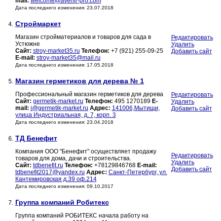
mail:
welcome@avenir-pro.com
Дата последнего изменения: 23.07.2018
Строймаркет
4.
Магазин стройматериалов и товаров для сада в
Редактировать
Устюжне
Удалить
Сайт:
stroy-market35.ru
Телефон:
+7 (921) 255-09-25
Добавить сайт
E-mail:
stroy-market35@mail.ru
Дата последнего изменения: 17.05.2018
Магазин герметиков для дерева № 1
5.
Профессиональный магазин герметиков для дерева
Редактировать
Сайт:
germetik-market.ru
Телефон:
495 1270189
E-
Удалить
mail:
i@germetik-market.ru
Адрес:
141006,Мытищи,
Добавить сайт
улица Индустриальная, д. 7, корп. 3
Дата последнего изменения: 23.04.2018
ТД Бенефит
6.
Компания ООО "Бенефит" осуществляет продажу
Редактировать
товаров для дома, дачи и строительства.
Удалить
Сайт:
tdbenefit.ru
Телефон:
+78129846768
E-mail:
Добавить сайт
tdbenefit2017@yandex.ru
Адрес:
Санкт-Петербург, ул.
Кантемировская д.39 оф.214
Дата последнего изменения: 09.10.2017
Группа компаний Робитекс
7.
Группа компаний РОБИТЕКС начала работу на