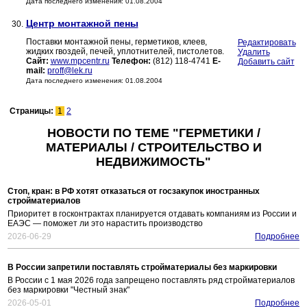
Дата последнего изменения: 01.08.2004
Центр монтажной пены
30.
Поставки монтажной пены, герметиков, клеев,
Редактировать
жидких гвоздей, печей, уплотнителей, пистолетов.
Удалить
Сайт:
www.mpcentr.ru
Телефон:
(812) 118-4741
E-
Добавить сайт
mail:
proff@lek.ru
Дата последнего изменения: 01.08.2004
Страницы:
1
2
НОВОСТИ ПО ТЕМЕ "ГЕРМЕТИКИ /
МАТЕРИАЛЫ / СТРОИТЕЛЬСТВО И
НЕДВИЖИМОСТЬ"
Стоп, кран: в РФ хотят отказаться от госзакупок иностранных
стройматериалов
Приоритет в госконтрактах планируется отдавать компаниям из России и
ЕАЭС — поможет ли это нарастить производство
2026-06-29
Подробнее
В России запретили поставлять стройматериалы без маркировки
В России с 1 мая 2026 года запрещено поставлять ряд стройматериалов
без маркировки "Честный знак"
2026-05-01
Подробнее