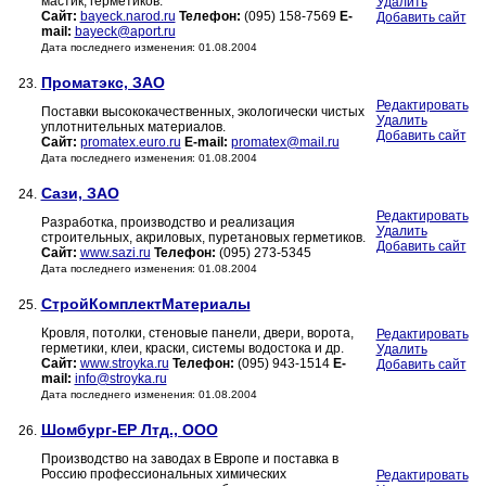
мастик, герметиков.
Удалить
Сайт:
bayeck.narod.ru
Телефон:
(095) 158-7569
E-
Добавить сайт
mail:
bayeck@aport.ru
Дата последнего изменения: 01.08.2004
Проматэкс, ЗАО
23.
Редактировать
Поставки высококачественных, экологически чистых
Удалить
уплотнительных материалов.
Добавить сайт
Сайт:
promatex.euro.ru
E-mail:
promatex@mail.ru
Дата последнего изменения: 01.08.2004
Сази, ЗАО
24.
Редактировать
Разработка, производство и реализация
Удалить
строительных, акриловых, пуретановых герметиков.
Добавить сайт
Сайт:
www.sazi.ru
Телефон:
(095) 273-5345
Дата последнего изменения: 01.08.2004
СтройКомплектМатериалы
25.
Кровля, потолки, стеновые панели, двери, ворота,
Редактировать
герметики, клеи, краски, системы водостока и др.
Удалить
Сайт:
www.stroyka.ru
Телефон:
(095) 943-1514
E-
Добавить сайт
mail:
info@stroyka.ru
Дата последнего изменения: 01.08.2004
Шомбург-ЕР Лтд., ООО
26.
Производство на заводах в Европе и поставка в
Россию профессиональных химических
Редактировать