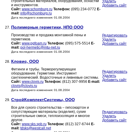
строительных материалов, оборудования, оснастки
Удалить
и инструментов.
Добавить сайт
Сайт:
www.schomburg.ru
Телефон:
(095) 234-0772
E-
mail:
info@schomburg.ru
Дата последнего изменения: 01.08.2004
Полимерные герметики, НПО ООО
27.
Производство и продажа монтажной пены и
Редактировать
герметиков.
Удалить
Сайт:
www.pgfoam.ru
Телефон:
(095) 575-5514
E-
Добавить сайт
mail:
pol-hermetic@mtu-net.ru
Дата последнего изменения: 01.08.2004
Кловис, ООО
28.
Фитинги и трубы. Терморегулирующее
Редактировать
оборудование. Герметики. Инструмент
Удалить
сантехнический. Водосточные и ливневые системы.
Добавить сайт
Сайт:
www.clovis.ru
Телефон:
(812) 307-9956
E-mail:
clovis@clovis.ru
Дата последнего изменения: 01.08.2004
СтройКомплектСистемы, ООО
29.
Все для сухого строительства – гипсокартон и
сопутствующие материалы (изделия), сухие
Редактировать
строительные смеси, теплоизоляция и многое
Удалить
другое.
Добавить сайт
Сайт:
www.sks.spb.ru
Телефон:
(812) 327-6744
E-
mail:
tdsks@westcall.net