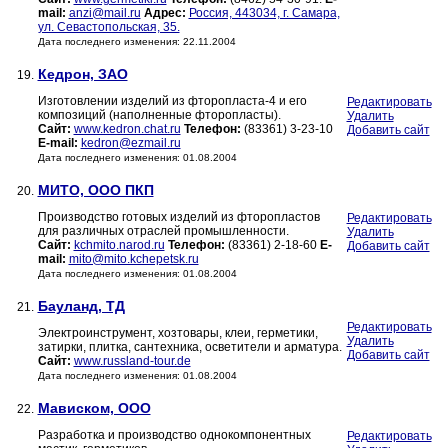
mail:
anzi@mail.ru
Адрес:
Россия, 443034, г. Самара,
ул. Севастопольская, 35.
Дата последнего изменения: 22.11.2004
Кедрон, ЗАО
19.
Изготовлении изделий из фторопласта-4 и его
Редактировать
композиций (наполненные фторопласты).
Удалить
Сайт:
www.kedron.chat.ru
Телефон:
(83361) 3-23-10
Добавить сайт
E-mail:
kedron@ezmail.ru
Дата последнего изменения: 01.08.2004
МИТО, ООО ПКП
20.
Производство готовых изделий из фторопластов
Редактировать
для различных отраслей промышленности.
Удалить
Сайт:
kchmito.narod.ru
Телефон:
(83361) 2-18-60
E-
Добавить сайт
mail:
mito@mito.kchepetsk.ru
Дата последнего изменения: 01.08.2004
Бауланд, ТД
21.
Редактировать
Электроинструмент, хозтовары, клеи, герметики,
Удалить
затирки, плитка, сантехника, осветители и арматура.
Добавить сайт
Сайт:
www.russland-tour.de
Дата последнего изменения: 01.08.2004
Мависком, ООО
22.
Разработка и производство однокомпонентных
Редактировать