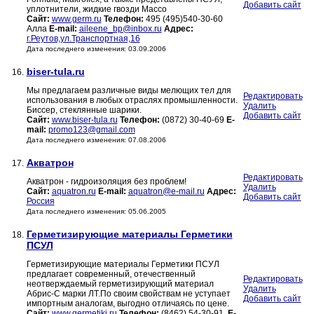
Добавить сайт
уплотнители, жидкие гвозди Массо
Сайт:
www.germ.ru
Телефон:
495 (495)540-30-60
Алла
E-mail:
aileene_bp@inbox.ru
Адрес:
г.Реутов,ул.Транспортная,16
Дата последнего изменения: 03.09.2006
biser-tula.ru
16.
Мы предлагаем различные виды мелющих тел для
Редактировать
использования в любых отраслях промышленности.
Удалить
Биссер, стеклянные шарики.
Добавить сайт
Сайт:
www.biser-tula.ru
Телефон:
(0872) 30-40-69
E-
mail:
promo123@gmail.com
Дата последнего изменения: 07.08.2006
Акватрон
17.
Редактировать
Акватрон - гидроизоляция без проблем!
Удалить
Сайт:
aquatron.ru
E-mail:
aquatron@e-mail.ru
Адрес:
Добавить сайт
Россия
Дата последнего изменения: 05.06.2005
Герметизирующие материалы Герметики
18.
ПСУЛ
Герметизирующие материалы Герметики ПСУЛ
предлагает современный, отечественный
Редактировать
неотверждаемый герметизирующий материал
Удалить
Абрис-С марки ЛТ.По своим свойствам не уступает
Добавить сайт
импортным аналогам, выгодно отличаясь по цене.
Сайт:
www.germetiki.ru
Телефон:
(8462) 54-30-91.
E-