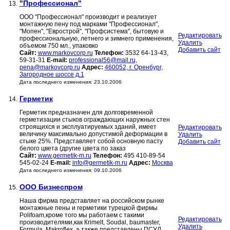
"Профессионал"
13.
ООО "Профессионал" производит и реализует
монтажную пену под марками "Профессионал",
"Мопен", "Еврострой", "Профсистема", бытовую и
Редактировать
профессиональную, летнего и зимнего применения,
Удалить
объемом 750 мл., упаковко
Добавить сайт
Сайт:
www.markovcorp.ru
Телефон:
3532 64-13-43,
59-31-31
E-mail:
professional56@mail.ru,
pena@markovcorp.ru
Адрес:
460052, г. Оренбург,
Загородное шоссе д.1
Дата последнего изменения: 23.10.2006
Герметик
14.
Герметик предназначен для долговременной
герметизации стыков ограждающих наружных стен
строящихся и эксплуатируемых зданий, имеет
Редактировать
величину максимально допустимой деформации в
Удалить
стыке 25%. Представляет собой основную пасту
Добавить сайт
белого цвета (другие цвета по заказ
Сайт:
www.germetik-m.ru
Телефон:
495 410-89-54
545-02-24
E-mail:
info@germetik-m.ru
Адрес:
Москва
Дата последнего изменения: 09.10.2006
ООО Бизнеспром
15.
Наша фирма представляет на российском рынке
монтажные пены и герметики турецкой фирмы
Polifoam,кроме того мы работаем с такими
Редактировать
производителями,как Кrimelt, Soudal, baumaster,
Удалить
Formula, Makroflex, а также представлены ПСУЛ,