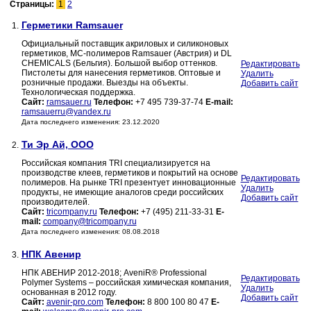
Страницы:
1
2
Герметики Ramsauer
1.
Официальный поставщик акриловых и силиконовых
герметиков, МС-полимеров Ramsauer (Австрия) и DL
CHEMICALS (Бельгия). Большой выбор оттенков.
Редактировать
Пистолеты для нанесения герметиков. Оптовые и
Удалить
розничные продажи. Выезды на объекты.
Добавить сайт
Технологическая поддержка.
Сайт:
ramsauer.ru
Телефон:
+7 495 739-37-74
E-mail:
ramsauerru@yandex.ru
Дата последнего изменения: 23.12.2020
Ти Эр Ай, ООО
2.
Российская компания TRI специализируется на
производстве клеев, герметиков и покрытий на основе
Редактировать
полимеров. На рынке TRI презентует инновационные
Удалить
продукты, не имеющие аналогов среди российских
Добавить сайт
производителей.
Сайт:
tricompany.ru
Телефон:
+7 (495) 211-33-31
E-
mail:
company@tricompany.ru
Дата последнего изменения: 08.08.2018
НПК Авенир
3.
НПК АВЕНИР 2012-2018; AveniR® Professional
Редактировать
Polymer Systems – российская химическая компания,
Удалить
основанная в 2012 году.
Добавить сайт
Сайт:
avenir-pro.com
Телефон:
8 800 100 80 47
E-