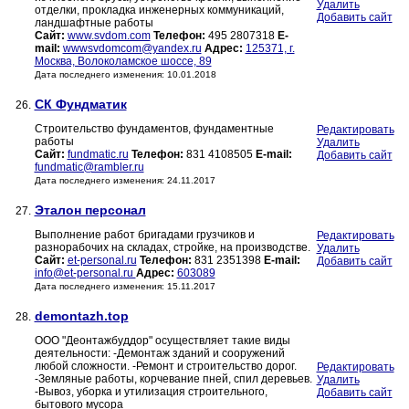
Удалить
отделки, прокладка инженерных коммуникаций,
Добавить сайт
ландшафтные работы
Сайт:
www.svdom.com
Телефон:
495 2807318
E-
mail:
wwwsvdomcom@yandex.ru
Адрес:
125371, г.
Москва, Волоколамское шоссе, 89
Дата последнего изменения: 10.01.2018
СК Фундматик
26.
Строительство фундаментов, фундаментные
Редактировать
работы
Удалить
Сайт:
fundmatic.ru
Телефон:
831 4108505
E-mail:
Добавить сайт
fundmatic@rambler.ru
Дата последнего изменения: 24.11.2017
Эталон персонал
27.
Выполнение работ бригадами грузчиков и
Редактировать
разнорабочих на складах, стройке, на производстве.
Удалить
Сайт:
et-personal.ru
Телефон:
831 2351398
E-mail:
Добавить сайт
info@et-personal.ru
Адрес:
603089
Дата последнего изменения: 15.11.2017
demontazh.top
28.
ООО "Деонтажбуддор" осуществляет такие виды
деятельности: -Демонтаж зданий и сооружений
любой сложности. -Ремонт и строительство дорог.
Редактировать
-Земляные работы, корчевание пней, спил деревьев.
Удалить
-Вывоз, уборка и утилизация строительного,
Добавить сайт
бытового мусора