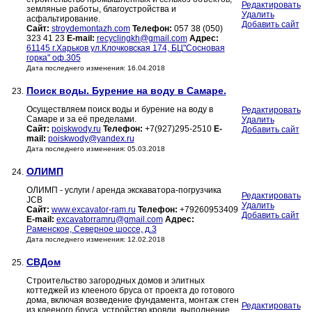
Редактировать
земляные работы, благоустройства и
Удалить
асфальтирование.
Добавить сайт
Сайт:
stroydemontazh.com
Телефон:
057 38 (050)
323 41 23
E-mail:
recyclingkh@gmail.com
Адрес:
61145 г.Харьков ул.Клочковская 174, БЦ"Сосновая
горка" оф.305
Дата последнего изменения: 16.04.2018
Поиск воды. Бурение на воду в Самаре.
23.
Осуществляем поиск воды и бурение на воду в
Редактировать
Самаре и за её пределами.
Удалить
Сайт:
poiskwody.ru
Телефон:
+7(927)295-2510
E-
Добавить сайт
mail:
poiskwody@yandex.ru
Дата последнего изменения: 05.03.2018
OЛИМП
24.
ОЛИМП - услуги / аренда экскаватора-погрузчика
Редактировать
JCB
Удалить
Сайт:
www.excavator-ram.ru
Телефон:
+79260953409
Добавить сайт
E-mail:
excavatorramru@gmail.com
Адрес:
Раменское, Северное шоссе, д.3
Дата последнего изменения: 12.02.2018
СВДом
25.
Строительство загородных домов и элитных
коттеджей из клееного бруса от проекта до готового
дома, включая возведение фундамента, монтаж стен
Редактировать
из клееного бруса, устройство кровли, выполнение