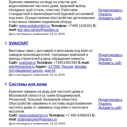
Бурение скважины на воду на участке для
водоснабжения частного дома. Широкий выбор
обсадных труб (сталь, пластик). Работаем
Редактировать
стандартной и малогабаритной буровой установкой
Удалить
под ключ. Осуществляем обустройство артезианских
Добавить сайт
и песчаных скважин надежным оборуд
Сайт:
www.vodakomfort.ru
Телефон:
+7499 1106361
E-
mail:
bur-geo-servis@yandex.ru
Дата последнего изменения: 02.11.2020
SVAICHAT
5.
Винтовые сваи с доставкой и монтажом под ключ от
заводов производителей, торгующих компаний и
Редактировать
бригад строителей в день обращения клиента.
Удалить
Сайт:
svaichat.ru
Телефон:
+74951992395
E-mail:
Добавить сайт
info@svaichat.ru
Адрес:
127566, Россия, Москва,
Алтуфьевское шоссе, дом 44
Дата последнего изменения: 02.11.2020
Системы для дома
6.
Бурение скважин на воду для частного дома в
Московской области (а также Владимирской,
Рязанской, Тульской, Калужской областях).
Редактировать
Обустройство скважины и системы водоснабжения
Удалить
частного дома от скважины под ключ с насосом и
Добавить сайт
кессоном.
Сайт:
www.vodaservis.ru
Телефон:
+7 495 6498593
E-
mail:
sistemahome@yandex.ru
Дата последнего изменения: 14.10.2020