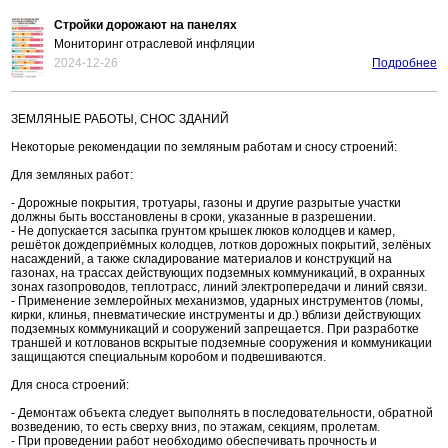
Стройки дорожают на панелях
Мониторинг отраслевой инфляции
2024-12-26
Подробнее
ЗЕМЛЯНЫЕ РАБОТЫ, СНОС ЗДАНИЙ
Некоторые рекомендации по земляным работам и сносу строений:
Для земляных работ:
- Дорожные покрытия, тротуары, газоны и другие разрытые участки
должны быть восстановлены в сроки, указанные в разрешении.
- Не допускается засыпка грунтом крышек люков колодцев и камер,
решёток дождеприёмных колодцев, лотков дорожных покрытий, зелёных
насаждений, а также складирование материалов и конструкций на
газонах, на трассах действующих подземных коммуникаций, в охранных
зонах газопроводов, теплотрасс, линий электропередачи и линий связи.
- Применение землеройных механизмов, ударных инструментов (ломы,
кирки, клинья, пневматические инструменты и др.) вблизи действующих
подземных коммуникаций и сооружений запрещается. При разработке
траншей и котлованов вскрытые подземные сооружения и коммуникации
защищаются специальным коробом и подвешиваются.
Для сноса строений:
- Демонтаж объекта следует выполнять в последовательности, обратной
возведению, то есть сверху вниз, по этажам, секциям, пролетам.
- При проведении работ необходимо обеспечивать прочность и