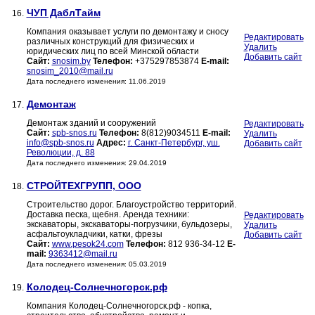
ЧУП ДаблТайм
16.
Компания оказывает услуги по демонтажу и сносу
Редактировать
различных конструкций для физических и
Удалить
юридических лиц по всей Минской области
Добавить сайт
Сайт:
snosim.by
Телефон:
+375297853874
E-mail:
snosim_2010@mail.ru
Дата последнего изменения: 11.06.2019
Демонтаж
17.
Демонтаж зданий и сооружений
Редактировать
Сайт:
spb-snos.ru
Телефон:
8(812)9034511
E-mail:
Удалить
info@spb-snos.ru
Адрес:
г. Санкт-Петербург, уш.
Добавить сайт
Революции, д. 88
Дата последнего изменения: 29.04.2019
СТРОЙТЕХГРУПП, ООО
18.
Строительство дорог. Благоустройство территорий.
Доставка песка, щебня. Аренда техники:
Редактировать
экскаваторы, экскаваторы-погрузчики, бульдозеры,
Удалить
асфальтоукладчики, катки, фрезы
Добавить сайт
Сайт:
www.pesok24.com
Телефон:
812 936-34-12
E-
mail:
9363412@mail.ru
Дата последнего изменения: 05.03.2019
Колодец-Солнечногорск.рф
19.
Компания Колодец-Солнечногорск.рф - копка,