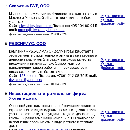
Скважина БУР, ООО
7.
Мы предлагаем услуги по бурению скважин на воду в
Редактировать
Москве и Московской области под ключ на любых
Удалить
участках.
Добавить сайт
Сайт:
skvazhiny-burenie.ru
Телефон:
495 104-80-04
E-
mail:
promo@skvazhiny-burenie.ru
Дата последнего изменения: 25.09.2020
РБЗСИРИУС, ООО
8.
Компания «РБЗ-СИРИУС» долгие годы работает в
этом сегменте строительного рынка и уже завоевала
доверие заказчиков благодаря высокому качеству
Редактировать
продукции и низким ценам. Самое главное
Удалить
направление нашей работы — производство и
Добавить сайт
предложение купить бетон в Крас
Сайт:
123beton.ru
Телефон:
+7861 212-08-79
E-mail:
rbz.sirius@yandex.ru
Дата последнего изменения: 01.04.2020
Инвестиционно-строительная фирма
9.
Уютные дома
Основной деятельностью нашей компании является
строительство индивидуальных жилых домов любого
Редактировать
уровня сложности, от фундамента до отделки «под
Удалить
ключ». Обращаясь в нашу компанию, Вы получаете
Добавить сайт
исполнение своей мечты в виде уютного и теплого
дома