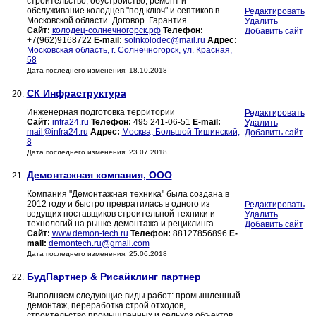
строительство, обустройство, ремонт и
обслуживание колодцев "под ключ" и септиков в
Редактировать
Московской области. Договор. Гарантия.
Удалить
Сайт:
колодец-солнечногорск.рф
Телефон:
Добавить сайт
+7(962)9168722
E-mail:
solnkolodec@mail.ru
Адрес:
Московская область, г. Солнечногорск, ул. Красная,
58
Дата последнего изменения: 18.10.2018
СК Инфраструктура
20.
Инженерная подготовка территории
Редактировать
Сайт:
infra24.ru
Телефон:
495 241-06-51
E-mail:
Удалить
mail@infra24.ru
Адрес:
Москва, Большой Тишинский,
Добавить сайт
8
Дата последнего изменения: 23.07.2018
Демонтажная компания, ООО
21.
Компания "Демонтажная техника" была создана в
2012 году и быстро превратилась в одного из
Редактировать
ведущих поставщиков строительной техники и
Удалить
технологий на рынке демонтажа и рециклинга.
Добавить сайт
Сайт:
www.demon-tech.ru
Телефон:
88127856896
E-
mail:
demontech.ru@gmail.com
Дата последнего изменения: 25.06.2018
БудПартнер & Рисайклинг партнер
22.
Выполняем следующие виды работ: промышленный
демонтаж, переработка строй отходов,
строительство промышленных и сельхоз объектов,