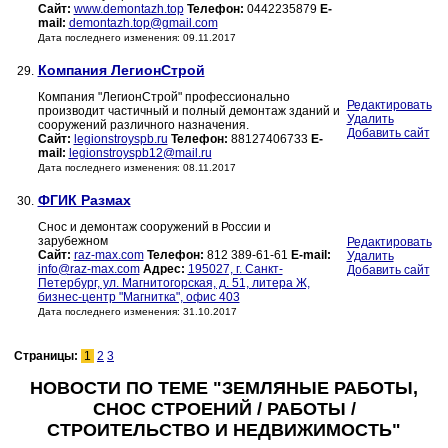
Сайт:
www.demontazh.top
Телефон:
0442235879
E-
mail:
demontazh.top@gmail.com
Дата последнего изменения: 09.11.2017
Компания ЛегионСтрой
29.
Компания "ЛегионСтрой" профессионально
Редактировать
производит частичный и полный демонтаж зданий и
Удалить
сооружений различного назначения.
Добавить сайт
Сайт:
legionstroyspb.ru
Телефон:
88127406733
E-
mail:
legionstroyspb12@mail.ru
Дата последнего изменения: 08.11.2017
ФГИК Размах
30.
Снос и демонтаж сооружений в России и
зарубежном
Редактировать
Сайт:
raz-max.com
Телефон:
812 389-61-61
E-mail:
Удалить
info@raz-max.com
Адрес:
195027, г. Санкт-
Добавить сайт
Петербург, ул. Магнитогорская, д. 51, литера Ж,
бизнес-центр "Магнитка", офис 403
Дата последнего изменения: 31.10.2017
Страницы:
1
2
3
НОВОСТИ ПО ТЕМЕ "ЗЕМЛЯНЫЕ РАБОТЫ,
СНОС СТРОЕНИЙ / РАБОТЫ /
СТРОИТЕЛЬСТВО И НЕДВИЖИМОСТЬ"