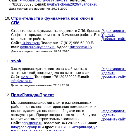
Сайт:
xn--80ahc3aciyh8e1a.xn--p1ai
Телефон:
+78162558098
E-mail:
uyutnye-doma2020@yandex.ru
Дата последнего изменения: 26.03.2020
Строительство фундамента под ключ в
10.
СПб
Строительство фундамента под ключ в СПб. Дренаж
Редактировать
Софтрок - продажа и монтаж. Земляные работы. Все
Удалить
монолитные работы.
Добавить сайт
Сайт:
sk-isstroy.ru
Телефон:
+7 (812) 988-63-90
E-
mail:
gatto2009@yandex.ru
Адрес:
Литовская 16
Дата последнего изменения: 18.02.2020
sz-sk
11.
Завод-производитель винтовых свай, монтаж
Редактировать
винтовых свай, подъем дома на винтовые сваи
Удалить
Сайт:
sz-sk.ru
Телефон:
+78129232928
E-mail:
Добавить сайт
info@sz-sk.ru
Дата последнего изменения: 22.01.2020
ПромГражданПроект
12.
Мы выполняем широкий спектр разноплановых
работ — от основ проектирования помещения или
целого здания, до полноценной сдачи его в
Редактировать
эксплуатацию. Проще говоря то, за что не берутся
Удалить
многие частные строительные компании.
Добавить сайт
Сайт:
pgp-group.ru
Телефон:
343 287-27-22
E-mail:
info@pgp-group.ru
Адрес:
620078, Екатеринбург, ул.