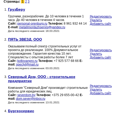
Страницы:
1
2
3
ГрузБеру
1.
Грузчики, разнорабочие. До 10 человек в течении 1
Редактировать
часа. До 40 человек в течении 4 часов.
Удалить
Сайт:
personal-orenburg.ru
Телефон:
8 961 932 44 14
Добавить сайт
E-mail:
metallmontazhservis@yandex.ru
Дата последнего изменения: 18.03.2021
ПЯТЬ ЗВЕЗД, ООО
2.
Оказываем полный спектр строительных услуг от
проекта до реализации. 100% Документальное
Редактировать
сопровождение. Гарантия качества 10 лет.
Удалить
Специалисты с опытом работы более 7 лет
Добавить сайт
Сайт:
kotlovanpro.ru
Телефон:
+7 925 577 68 66
E-
mail:
spectyt@mail.ru
Дата последнего изменения: 03.03.2021
Северный Дом, ООО - строительное
3.
предприятие
Редактировать
Компания "Северный Дом" производит строительные
Удалить
работы для юридических лиц.
Добавить сайт
Сайт:
severdom.by
Телефон:
+375 29 655-00-42
E-
mail:
dom.sever@inbox.ru
Дата последнего изменения: 13.01.2021
Бургеосервис
4.