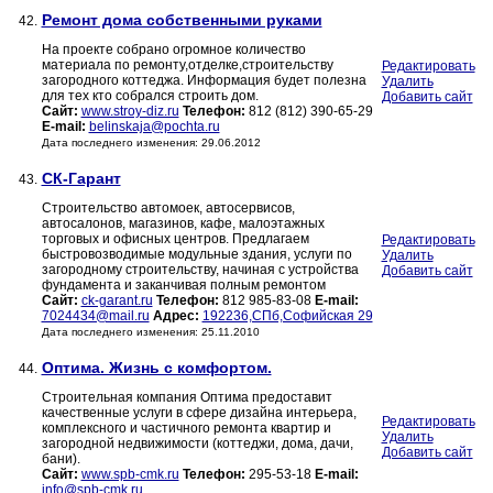
Ремонт дома собственными руками
42.
На проекте собрано огромное количество
материала по ремонту,отделке,строительству
Редактировать
загородного коттеджа. Информация будет полезна
Удалить
для тех кто собрался строить дом.
Добавить сайт
Сайт:
www.stroy-diz.ru
Телефон:
812 (812) 390-65-29
E-mail:
belinskaja@pochta.ru
Дата последнего изменения: 29.06.2012
СК-Гарант
43.
Строительство автомоек, автосервисов,
автосалонов, магазинов, кафе, малоэтажных
торговых и офисных центров. Предлагаем
Редактировать
быстровозводимые модульные здания, услуги по
Удалить
загородному строительству, начиная с устройства
Добавить сайт
фундамента и заканчивая полным ремонтом
Сайт:
ck-garant.ru
Телефон:
812 985-83-08
E-mail:
7024434@mail.ru
Адрес:
192236,СПб,Софийская 29
Дата последнего изменения: 25.11.2010
Оптима. Жизнь с комфортом.
44.
Строительная компания Оптима предоставит
качественные услуги в сфере дизайна интерьера,
Редактировать
комплексного и частичного ремонта квартир и
Удалить
загородной недвижимости (коттеджи, дома, дачи,
Добавить сайт
бани).
Сайт:
www.spb-cmk.ru
Телефон:
295-53-18
E-mail:
info@spb-cmk.ru