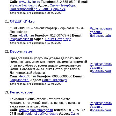
Сайт:
www.sky-lux.ru
Телефон:
812 655-05-94
E-mail:
skyluxx@yandex.ru
Адрес:
Санкт-Петербург,
Полюстровский пр. 28 лит. В, офис 24
Дата последнего изменения: 25.08.2009
ОТДЕЛКИН.ru
51.
ОТДЕЛКИН.ru – ремонт квартир и офисов в Санкт-
Редактировать
Петербурге.
Удалить
Сайт:
otdelkin.ru
Телефон:
812 607-77-71
E-mail:
Добавить сайт
info@otdelkin.ru
Адрес:
Санкт-Петербург
Дата последнего изменения: 12.08.2009
Deco-master
52.
Предоставляем услуги по укладке декоративного
камня по самым низким ценам. Мы имеем огромный
Редактировать
опыт по работе со всеми видами декоративного
Удалить
камня. Работаем как в Санкт-Петербург, так и в
Добавить сайт
Ленинградской области.
Сайт:
deco.3dn.ru
Телефон:
00000000000
E-mail:
liad@inbox.ru
Адрес:
Санкт-Петербург
Дата последнего изменения: 19.05.2009
Регионстрой
53.
Компания "Регионстрой" - строительство
металлоконструкций, работы нулевого цикла, а
Редактировать
также многие виды работ.
Удалить
Сайт:
www.region-stroy.spb.ru
Телефон:
812 251 77
Добавить сайт
77
E-mail:
regionstroy@yandex.ru
Адрес:
Санкт-