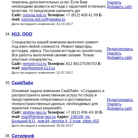
перечень дополнительных услуг. Если Вам
Удалить
необходимо возвести коттедж с гарантией отличного
Добавить сайт
качества, то предлагаем заключить дог
Сайт:
osnova.spb.ru
Телефон:
+7 (812) 409 41 09
E-
mail:
osnova.spb.ru@yandex.ru
Дата последнего изменения: 31.10.2017
Н13, ООО
34.
Специалисты нашей компании выполнят ремонт
под ключ любой сложности. Ремонт квартиры,
Редактировать
коттеджа, офиса. Построим коттедж из газобетона.
Удалить
Все работы выполняем своими силами. Только
Добавить сайт
опытные специалисты.
Сайт:
remont-n13.ru
Телефон:
812 88127036703
E-
mail:
spb@remont-n13.ru
Дата последнего изменения: 12.07.2017
СкайЛайн
35.
Основная задача компании СкайЛайн: «Создавать и
распространять качественную услугу по сбору и
представлению оперативных и достоверных
Редактировать
геопространственных данных, необходимых для
Удалить
принятия точных решений!»
Добавить сайт
Сайт:
skyline-geo.ru
Телефон:
+7 (812) 456-43-30
E-
mail:
mail@skyline-geo.ru
Адрес:
199106, пр.
Большой В.О., дом 84, литера А, 3 этаж, офис 402
Дата последнего изменения: 26.04.2017
Ситипроф
36.