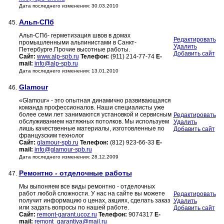
Дата последнего изменения: 30.03.2010
Альп-СПб
45.
Альп-СПб- герметизация швов в домах
Редактировать
промышленными альпинистами в Санкт-
Удалить
Петербурге.Прочие высотные работы.
Добавить сайт
Сайт:
www.alp-spb.ru
Телефон:
(911) 214-77-74
E-
mail:
info@alp-spb.ru
Дата последнего изменения: 13.01.2010
Glamour
46.
«Glamour» - это опытная динамично развивающаяся
команда профессионалов. Наши специалисты уже
более семи лет занимаются установкой и сервисным
Редактировать
обслуживанием натяжных потолков. Мы используем
Удалить
лишь качественные материалы, изготовленные по
Добавить сайт
французским технолог
Сайт:
glamour-spb.ru
Телефон:
(812) 923-66-33
E-
mail:
info@glamour-spb.ru
Дата последнего изменения: 28.12.2009
Ремонтно - отделочные работы
47.
Мы выпоняем все виды ремонтно - отделочных
работ любой сложности. У нас на сайте вы можете
Редактировать
получит информацию о ценах, акциях, сделать заказ
Удалить
или задать вопросы по нашей работе.
Добавить сайт
Сайт:
remont-garant.ucoz.ru
Телефон:
9074317
E-
mail:
remont_garantiya@mail.ru