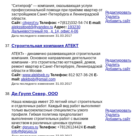
“Ситипроф” — компания, оказывающая услуги
профессиональной помощи при приёмке квартир от
Редактировать
застройщиков Санкт-Петербурга и Ленинградской
Удалить
области.
Добавить сайт
Сайт:
cityprof.ru
Телефон:
+7(812)332-54-74
E-mail:
alekssitispb9@yandex.ru
Адрес:
193230
Дальневосточный пр., д. 14, офис 4-06
Дата последнего изменения: 31.03.2017
Строительная компания АТЕКТ
37.
АТЕКТ» - динамично развивающаяся строительная
компания. Основное направление деятельности
Редактировать
компании - это строительство коттеджей, домов,
Удалить
ремонт квартир в Санкт-Петербурге, Ленинградской
Добавить сайт
области и Москве.
Сайт:
www.atektspb.ru
Телефон:
812 927-36-26
E-
mail:
atektspb@gmail.com
Дата последнего изменения: 31.03.2017
Ди-Групп Север, ООО
38.
Наша команда имеет 20 летний опыт строительных
и отделочных работ. Каждый вид работ выполняют
только высококлассные специалисты узкого
Редактировать
профиля. Гибкая политика предполагает
Удалить
выполнение строительных работ с высоким
Добавить сайт
качеством в различных ценовых группах
Сайт:
dgrups.ru
Телефон:
+78126124424
E-mail:
info@dgrups.ru
Дата последнего изменения: 22.03.2017