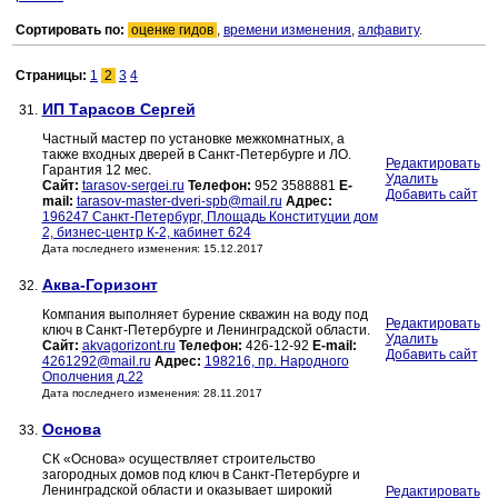
Сортировать по:
оценке гидов
,
времени изменения
,
алфавиту
.
Страницы:
1
2
3
4
ИП Тарасов Сергей
31.
Частный мастер по установке межкомнатных, а
также входных дверей в Санкт-Петербурге и ЛО.
Редактировать
Гарантия 12 мес.
Удалить
Сайт:
tarasov-sergei.ru
Телефон:
952 3588881
E-
Добавить сайт
mail:
tarasov-master-dveri-spb@mail.ru
Адрес:
196247 Санкт-Петербург, Площадь Конституции дом
2, бизнес-центр К-2, кабинет 624
Дата последнего изменения: 15.12.2017
Аква-Горизонт
32.
Компания выполняет бурение скважин на воду под
Редактировать
ключ в Санкт-Петербурге и Ленинградской области.
Удалить
Сайт:
akvagorizont.ru
Телефон:
426-12-92
E-mail:
Добавить сайт
4261292@mail.ru
Адрес:
198216, пр. Народного
Ополчения д.22
Дата последнего изменения: 28.11.2017
Основа
33.
СК «Основа» осуществляет строительство
загородных домов под ключ в Санкт-Петербурге и
Ленинградской области и оказывает широкий
Редактировать