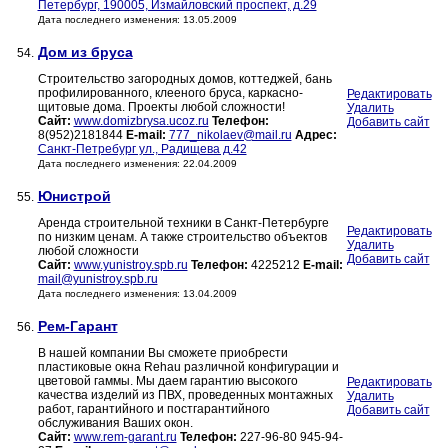
Петербург, 190005, Измайловский проспект, д.29
Дата последнего изменения: 13.05.2009
Дом из бруса
54.
Строительство загородных домов, коттеджей, бань
профилированного, клееного бруса, каркасно-
Редактировать
щитовые дома. Проекты любой сложности!
Удалить
Сайт:
www.domizbrysa.ucoz.ru
Телефон:
Добавить сайт
8(952)2181844
E-mail:
777_nikolaev@mail.ru
Адрес:
Санкт-Петребург ул., Радищева д.42
Дата последнего изменения: 22.04.2009
Юнистрой
55.
Аренда строительной техники в Санкт-Петербурге
Редактировать
по низким ценам. А также строительство объектов
Удалить
любой сложности
Добавить сайт
Сайт:
www.yunistroy.spb.ru
Телефон:
4225212
E-mail:
mail@yunistroy.spb.ru
Дата последнего изменения: 13.04.2009
Рем-Гарант
56.
В нашей компании Вы сможете приобрести
пластиковые окна Rehau различной конфигурации и
цветовой гаммы. Мы даем гарантию высокого
Редактировать
качества изделий из ПВХ, проведенных монтажных
Удалить
работ, гарантийного и постгарантийного
Добавить сайт
обслуживания Ваших окон.
Сайт:
www.rem-garant.ru
Телефон:
227-96-80 945-94-