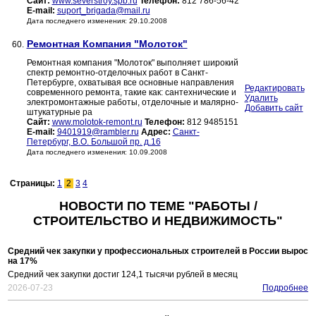
Сайт:
www.severstroy.spb.ru
Телефон:
812 786-56-42
E-mail:
suport_brigada@mail.ru
Дата последнего изменения: 29.10.2008
Ремонтная Компания "Молоток"
60.
Ремонтная компания "Молоток" выполняет широкий
спектр ремонтно-отделочных работ в Санкт-
Петербурге, охватывая все основные направления
Редактировать
современного ремонта, такие как: сантехнические и
Удалить
электромонтажные работы, отделочные и малярно-
Добавить сайт
штукатурные ра
Сайт:
www.molotok-remont.ru
Телефон:
812 9485151
E-mail:
9401919@rambler.ru
Адрес:
Санкт-
Петербург, В.О. Большой пр. д.16
Дата последнего изменения: 10.09.2008
Страницы:
1
2
3
4
НОВОСТИ ПО ТЕМЕ "РАБОТЫ /
СТРОИТЕЛЬСТВО И НЕДВИЖИМОСТЬ"
Средний чек закупки у профессиональных строителей в России вырос
на 17%
Средний чек закупки достиг 124,1 тысячи рублей в месяц
2026-07-23
Подробнее