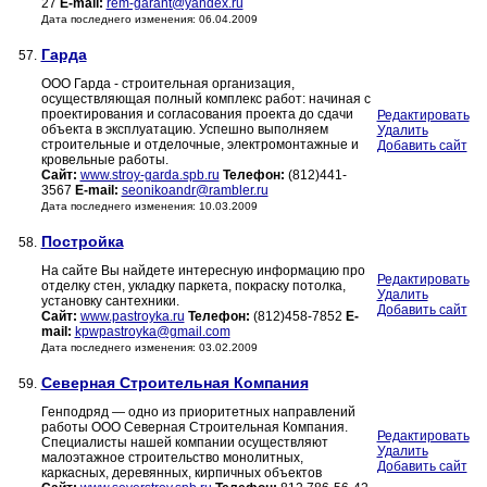
27
E-mail:
rem-garant@yandex.ru
Дата последнего изменения: 06.04.2009
Гарда
57.
ООО Гарда - строительная организация,
осуществляющая полный комплекс работ: начиная с
проектирования и согласования проекта до сдачи
Редактировать
объекта в эксплуатацию. Успешно выполняем
Удалить
строительные и отделочные, электромонтажные и
Добавить сайт
кровельные работы.
Сайт:
www.stroy-garda.spb.ru
Телефон:
(812)441-
3567
E-mail:
seonikoandr@rambler.ru
Дата последнего изменения: 10.03.2009
Постройка
58.
На сайте Вы найдете интересную информацию про
Редактировать
отделку стен, укладку паркета, покраску потолка,
Удалить
установку сантехники.
Добавить сайт
Сайт:
www.pastroyka.ru
Телефон:
(812)458-7852
E-
mail:
kpwpastroyka@gmail.com
Дата последнего изменения: 03.02.2009
Северная Строительная Компания
59.
Генподряд — одно из приоритетных направлений
работы ООО Северная Строительная Компания.
Редактировать
Специалисты нашей компании осуществляют
Удалить
малоэтажное строительство монолитных,
Добавить сайт
каркасных, деревянных, кирпичных объектов