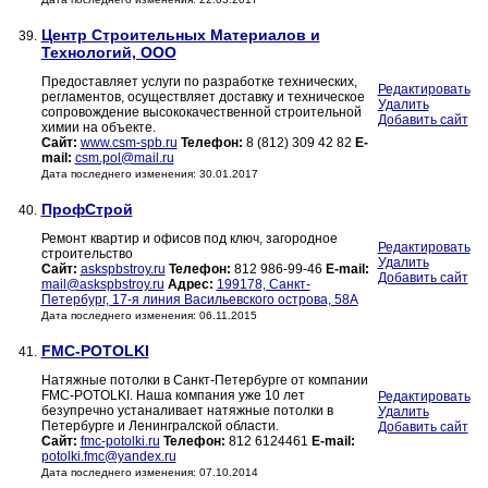
Центр Строительных Материалов и
39.
Технологий, ООО
Предоставляет услуги по разработке технических,
Редактировать
регламентов, осуществляет доставку и техническое
Удалить
сопровождение высококачественной строительной
Добавить сайт
химии на объекте.
Сайт:
www.csm-spb.ru
Телефон:
8 (812) 309 42 82
E-
mail:
csm.pol@mail.ru
Дата последнего изменения: 30.01.2017
ПрофСтрой
40.
Ремонт квартир и офисов под ключ, загородное
Редактировать
строительство
Удалить
Сайт:
askspbstroy.ru
Телефон:
812 986-99-46
E-mail:
Добавить сайт
mail@askspbstroy.ru
Адрес:
199178, Санкт-
Петербург, 17-я линия Васильевского острова, 58А
Дата последнего изменения: 06.11.2015
FMC-POTOLKI
41.
Натяжные потолки в Санкт-Петербурге от компании
FMC-POTOLKI. Наша компания уже 10 лет
Редактировать
безупречно устаналивает натяжные потолки в
Удалить
Петербурге и Ленингралской области.
Добавить сайт
Сайт:
fmc-potolki.ru
Телефон:
812 6124461
E-mail:
potolki.fmc@yandex.ru
Дата последнего изменения: 07.10.2014