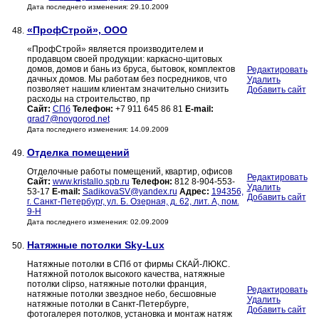
Дата последнего изменения: 29.10.2009
«ПрофСтрой», ООО
48.
«ПрофСтрой» является производителем и
продавцом своей продукции: каркасно-щитовых
домов, домов и бань из бруса, бытовок, комплектов
Редактировать
дачных домов. Мы работам без посредников, что
Удалить
позволяет нашим клиентам значительно снизить
Добавить сайт
расходы на строительство, пр
Сайт:
СПб
Телефон:
+7 911 645 86 81
E-mail:
grad7@novgorod.net
Дата последнего изменения: 14.09.2009
Отделка помещений
49.
Отделочные работы помещений, квартир, офисов
Редактировать
Сайт:
www.kristallo.spb.ru
Телефон:
812 8-904-553-
Удалить
53-17
E-mail:
SadikovaSV@yandex.ru
Адрес:
194356,
Добавить сайт
г. Санкт-Петербург, ул. Б. Озерная, д. 62, лит. А, пом.
9-Н
Дата последнего изменения: 02.09.2009
Натяжные потолки Sky-Lux
50.
Натяжные потолки в СПб от фирмы СКАЙ-ЛЮКС.
Натяжной потолок высокого качества, натяжные
потолки clipso, натяжные потолки франция,
Редактировать
натяжные потолки звездное небо, бесшовные
Удалить
натяжные потолки в Санкт-Петербурге,
Добавить сайт
фотогалерея потолков, установка и монтаж натяж