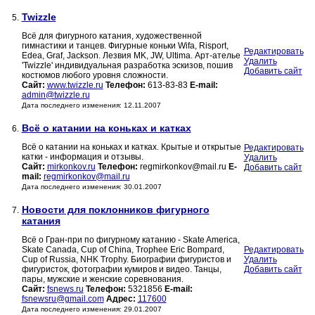
Twizzle
5.
Всё для фигурного катания, художественной
гимнастики и танцев. Фигурные коньки Wifa, Risport,
Редактировать
Edea, Graf, Jackson. Лезвия MK, JW, Ultima. Арт-ателье
Удалить
'Twizzle' индивидуальная разработка эскизов, пошив
Добавить сайт
костюмов любого уровня сложности.
Сайт:
www.twizzle.ru
Телефон:
613-83-83
E-mail:
admin@twizzle.ru
Дата последнего изменения: 12.11.2007
Всё о катании на коньках и катках
6.
Всё о катании на коньках и катках. Крытые и открытые
Редактировать
катки - информация и отзывы.
Удалить
Сайт:
mirkonkov.ru
Телефон:
regmirkonkov@mail.ru
E-
Добавить сайт
mail:
regmirkonkov@mail.ru
Дата последнего изменения: 30.01.2007
Новости для поклонников фигурного
7.
катания
Всё о Гран-при по фигурному катанию - Skate America,
Skate Canada, Cup of China, Trophee Eric Bompard,
Редактировать
Cup of Russia, NHK Trophy. Биографии фигуристов и
Удалить
фигуристок, фотографии кумиров и видео. Танцы,
Добавить сайт
пары, мужские и женские соревнования.
Сайт:
fsnews.ru
Телефон:
5321856
E-mail:
fsnewsru@gmail.com
Адрес:
117600
Дата последнего изменения: 29.01.2007