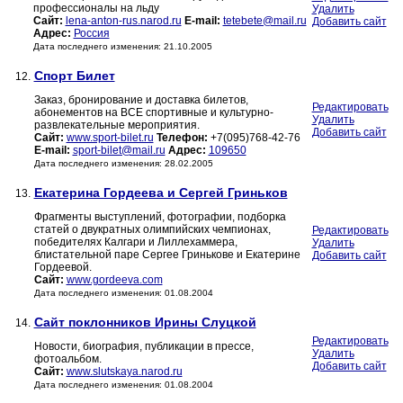
профессионалы на льду
Удалить
Сайт:
lena-anton-rus.narod.ru
E-mail:
tetebete@mail.ru
Добавить сайт
Адрес:
Россия
Дата последнего изменения: 21.10.2005
Спорт Билет
12.
Заказ, бронирование и доставка билетов,
Редактировать
абонементов на ВСЕ спортивные и культурно-
Удалить
развлекательные мероприятия.
Добавить сайт
Сайт:
www.sport-bilet.ru
Телефон:
+7(095)768-42-76
E-mail:
sport-bilet@mail.ru
Адрес:
109650
Дата последнего изменения: 28.02.2005
Екатерина Гордеева и Сергей Гриньков
13.
Фрагменты выступлений, фотографии, подборка
статей о двукратных олимпийских чемпионах,
Редактировать
победителях Калгари и Лиллехаммера,
Удалить
блистательной паре Сергее Гринькове и Екатерине
Добавить сайт
Гордеевой.
Сайт:
www.gordeeva.com
Дата последнего изменения: 01.08.2004
Сайт поклонников Ирины Слуцкой
14.
Редактировать
Новости, биография, публикации в прессе,
Удалить
фотоальбом.
Добавить сайт
Сайт:
www.slutskaya.narod.ru
Дата последнего изменения: 01.08.2004