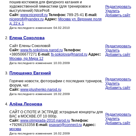
пошив костюмов для фигурного катания и
художественной гимнастики (для тренировок и
Редактировать
выступлений) NIceProfi
Удалить
Сайт:
www.niceprofi.ru
Телефон:
789-25-41
E-mail:
Добавить сайт
niceprofi@yandex.ru
Адрес:
Москва ул. Верхние поля
д. 22 к. 1
Дата последнего изменения: 04.02.2010
Елена Соколова
2.
Сайт Елены Соколовой
Редактировать
Сайт:
www.fs-sokolova.narod.ru
Телефон:
Удалить
+380506677271
E-mail:
fs-sokolova@narod.ru
Адрес:
Добавить сайт
Москва, пр.Мира 12
Дата последнего изменения: 10.03.2009
Плющенко Евгений
3.
Редактировать
Горячие новости, фотографии с последних турниров,
Удалить
форум, чат.
Добавить сайт
Сайт:
www.plushenko.narod.ru
Дата последнего изменения: 16.02.2009
Алёна Леонова
4.
CАЙТ О СПОТЕ И ЭСТРАДЕ эстрадные концерты для
Редактировать
ВАС в МОСКВЕ.ОТ 10 000р.
Удалить
Сайт:
www.olimpiada-2010.narod.ru
Телефон:
Добавить сайт
+79266153358
E-mail:
psavari@connect.ru
Адрес:
москва
Дата последнего изменения: 16.02.2009