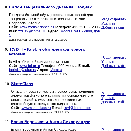
Салон Танцевального Дизайна "Зодиак"
8.
Продажа бальной обуви, специальных тканей для
танцевальных и спортивных костюмов, камни
Редактировать
Сваровски. Ателье.
Удалить
Сайт:
www.zodiak-dance.ru
Телефон:
495 251-92-28
E-
Добавить сайт
mail:
ztd_zk@comail.ru
Адрес:
Москва, ул.Нижняя, дом
5
Дата последнего изменения: 27.10.2006
ТУЛУП – Клуб любителей фигурного
9.
катания
Редактировать
Клуб любителей фигурного катания
Удалить
Сайт:
www.tulup.ru
Телефон:
095 Москва
E-mail:
Добавить сайт
boriska@tulup.ru
Адрес:
Москва
Дата последнего изменения: 17.11.2005
SkateClass
10.
Описания всех тонкостей и секретов выполнения
Редактировать
элементов фигурного катания на основе личного
Удалить
опыта людей, самостоятельно освоивших
Добавить сайт
сложнейшую технику этого вида спорта.
Сайт:
www.skateclass.ru
E-mail:
favi@fromru.com
Дата последнего изменения: 09.11.2005
Елена Бережная и Антон Сихарулидзе
11.
Елена Бережная и Антон Сихарулидзе -
Редактировать