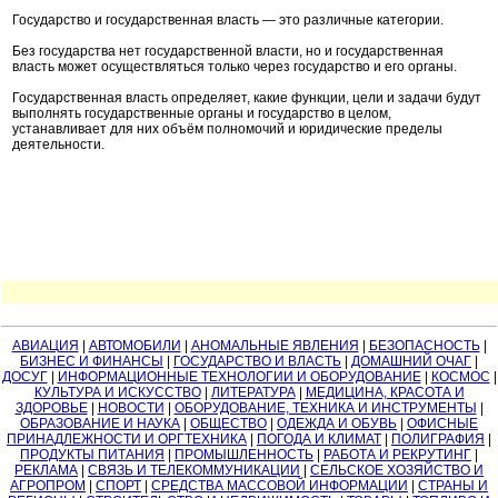
Государство и государственная власть — это различные категории.
Без государства нет государственной власти, но и государственная
власть может осуществляться только через государство и его органы.
Государственная власть определяет, какие функции, цели и задачи будут
выполнять государственные органы и государство в целом,
устанавливает для них объём полномочий и юридические пределы
деятельности.
АВИАЦИЯ
|
АВТОМОБИЛИ
|
АНОМАЛЬНЫЕ ЯВЛЕНИЯ
|
БЕЗОПАСНОСТЬ
|
БИЗНЕС И ФИНАНСЫ
|
ГОСУДАРСТВО И ВЛАСТЬ
|
ДОМАШНИЙ ОЧАГ
|
ДОСУГ
|
ИНФОРМАЦИОННЫЕ ТЕХНОЛОГИИ И ОБОРУДОВАНИЕ
|
КОСМОС
|
КУЛЬТУРА И ИСКУССТВО
|
ЛИТЕРАТУРА
|
МЕДИЦИНА, КРАСОТА И
ЗДОРОВЬЕ
|
НОВОСТИ
|
ОБОРУДОВАНИЕ, ТЕХНИКА И ИНСТРУМЕНТЫ
|
ОБРАЗОВАНИЕ И НАУКА
|
ОБЩЕСТВО
|
ОДЕЖДА И ОБУВЬ
|
ОФИСНЫЕ
ПРИНАДЛЕЖНОСТИ И ОРГТЕХНИКА
|
ПОГОДА И КЛИМАТ
|
ПОЛИГРАФИЯ
|
ПРОДУКТЫ ПИТАНИЯ
|
ПРОМЫШЛЕННОСТЬ
|
РАБОТА И РЕКРУТИНГ
|
РЕКЛАМА
|
СВЯЗЬ И ТЕЛЕКОММУНИКАЦИИ
|
СЕЛЬСКОЕ ХОЗЯЙСТВО И
АГРОПРОМ
|
СПОРТ
|
СРЕДСТВА МАССОВОЙ ИНФОРМАЦИИ
|
СТРАНЫ И