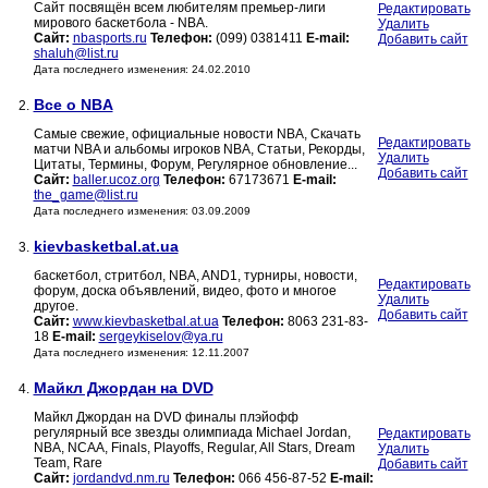
Сайт посвящён всем любителям премьер-лиги
Редактировать
мирового баскетбола - NBA.
Удалить
Сайт:
nbasports.ru
Телефон:
(099) 0381411
E-mail:
Добавить сайт
shaluh@list.ru
Дата последнего изменения: 24.02.2010
Все о NBA
2.
Самые свежие, официальные новости NBA, Скачать
Редактировать
матчи NBA и альбомы игроков NBA, Статьи, Рекорды,
Удалить
Цитаты, Термины, Форум, Регулярное обновление...
Добавить сайт
Сайт:
baller.ucoz.org
Телефон:
67173671
E-mail:
the_game@list.ru
Дата последнего изменения: 03.09.2009
kievbasketbal.at.ua
3.
баскетбол, стритбол, NBA, AND1, турниры, новости,
Редактировать
форум, доска объявлений, видео, фото и многое
Удалить
другое.
Добавить сайт
Сайт:
www.kievbasketbal.at.ua
Телефон:
8063 231-83-
18
E-mail:
sergeykiselov@ya.ru
Дата последнего изменения: 12.11.2007
Майкл Джордан на DVD
4.
Майкл Джордан на DVD финалы плэйофф
регулярный все звезды олимпиада Michael Jordan,
Редактировать
NBA, NCAA, Finals, Playoffs, Regular, All Stars, Dream
Удалить
Team, Rare
Добавить сайт
Сайт:
jordandvd.nm.ru
Телефон:
066 456-87-52
E-mail: