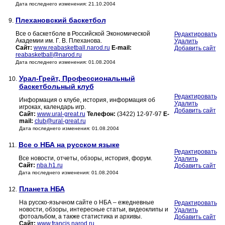
Дата последнего изменения: 21.10.2004
Плехановский баскетбол
9.
Все о баскетболе в Российской Экономической
Редактировать
Академии им. Г. В. Плеханова.
Удалить
Сайт:
www.reabasketball.narod.ru
E-mail:
Добавить сайт
reabasketball@narod.ru
Дата последнего изменения: 01.08.2004
Урал-Грейт, Профессиональный
10.
баскетбольный клуб
Редактировать
Информация о клубе, история, информация об
Удалить
игроках, календарь игр.
Добавить сайт
Сайт:
www.ural-great.ru
Телефон:
(3422) 12-97-97
E-
mail:
club@ural-great.ru
Дата последнего изменения: 01.08.2004
Все о НБА на русском языке
11.
Редактировать
Все новости, отчеты, обзоры, история, форум.
Удалить
Сайт:
nba.h1.ru
Добавить сайт
Дата последнего изменения: 01.08.2004
Планета НБА
12.
На русско-язычном сайте о НБА – ежедневные
Редактировать
новости, обзоры, интересные статьи, видеоклипы и
Удалить
фотоальбом, а также статистика и архивы.
Добавить сайт
Сайт:
www.francis.narod.ru