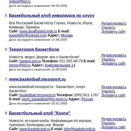
mjdvd@list.ru
Дата последнего изменения: 06.03.2006
Баскебольный клуб инвалидов по слуху
5.
Все Россиский Баскетболу Глухих, Новости, Игрок,
Редактировать
Команда, Турниры
Удалить
Сайт:
www.deafbasket.msk.ru
E-mail:
Добавить сайт
pavel896@hotmail.com
Адрес:
Москва
Дата последнего изменения: 17.08.2005
Территория баскетбола
6.
Редактировать
Новости, видео, форум- все о баскетболе!
Удалить
Сайт:
rapdog.net.ru
Телефон:
011 265-48-79
E-mail:
Добавить сайт
minos@list.ru
Адрес:
Комсомольская 14
Дата последнего изменения: 11.08.2005
www.basketball.mossport.ru
7.
www.basketball.mossport.ru - Баскетбол, спорт
Редактировать
баскетбол.
Удалить
Сайт:
basketball.mossport.ru
Телефон:
(095) 921-1767
Добавить сайт
E-mail:
sport_basketball@m-sport.ru
Адрес:
Россия
Дата последнего изменения: 20.01.2005
Баскетбольный клуб "Конти"
8.
Редактировать
Новости, история клуба. Информация об игроках,
Удалить
тренерах. Календарь игр. Форум.
Добавить сайт
Сайт:
www.basketconti.ru
E-mail:
info@basketconti.ru