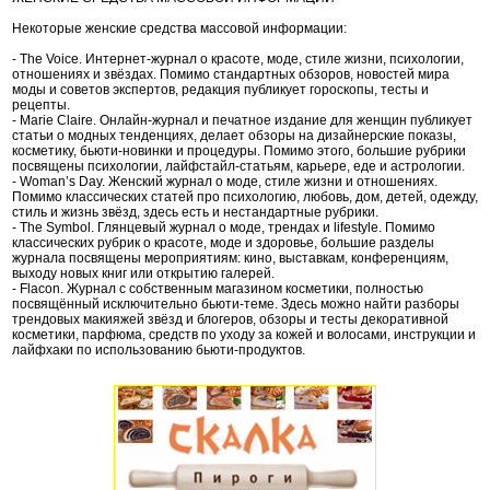
Некоторые женские средства массовой информации:
- The Voice. Интернет-журнал о красоте, моде, стиле жизни, психологии,
отношениях и звёздах. Помимо стандартных обзоров, новостей мира
моды и советов экспертов, редакция публикует гороскопы, тесты и
рецепты.
- Marie Claire. Онлайн-журнал и печатное издание для женщин публикует
статьи о модных тенденциях, делает обзоры на дизайнерские показы,
косметику, бьюти-новинки и процедуры. Помимо этого, большие рубрики
посвящены психологии, лайфстайл-статьям, карьере, еде и астрологии.
- Woman’s Day. Женский журнал о моде, стиле жизни и отношениях.
Помимо классических статей про психологию, любовь, дом, детей, одежду,
стиль и жизнь звёзд, здесь есть и нестандартные рубрики.
- The Symbol. Глянцевый журнал о моде, трендах и lifestyle. Помимо
классических рубрик о красоте, моде и здоровье, большие разделы
журнала посвящены мероприятиям: кино, выставкам, конференциям,
выходу новых книг или открытию галерей.
- Flacon. Журнал с собственным магазином косметики, полностью
посвящённый исключительно бьюти-теме. Здесь можно найти разборы
трендовых макияжей звёзд и блогеров, обзоры и тесты декоративной
косметики, парфюма, средств по уходу за кожей и волосами, инструкции и
лайфхаки по использованию бьюти-продуктов.