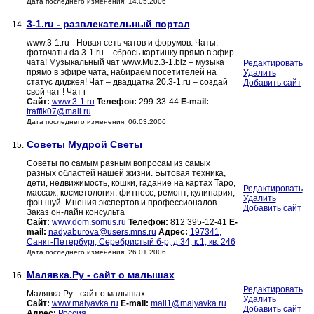
Дата последнего изменения: 14.05.2006
3-1.ru - развлекательный портал
14.
www.3-1.ru –Новая сеть чатов и форумов. Чаты:
фоточаты da.3-1.ru – сбрось картинку прямо в эфир
чата! Музыкальный чат www.Muz.3-1.biz – музыка
Редактировать
прямо в эфире чата, набираем посетителей на
Удалить
статус диджея! Чат – двадцатка 20.3-1.ru – создай
Добавить сайт
свой чат ! Чат г
Сайт:
www.3-1.ru
Телефон:
299-33-44
E-mail:
traffik07@mail.ru
Дата последнего изменения: 06.03.2006
Советы Мудрой Светы
15.
Советы по самым разным вопросам из самых
разных областей нашей жизни. Бытовая техника,
дети, недвижимость, кошки, гадание на картах Таро,
Редактировать
массаж, косметология, фитнесс, ремонт, кулинария,
Удалить
фэн шуй. Мнения экспертов и профессионалов.
Добавить сайт
Заказ он-лайн консульта
Сайт:
www.dom.somus.ru
Телефон:
812 395-12-41
E-
mail:
nadyaburova@users.mns.ru
Адрес:
197341,
Санкт-Петербург, Серебристый б-р, д.34, к.1, кв. 246
Дата последнего изменения: 26.01.2006
Малявка.Ру - сайт о малышах
16.
Редактировать
Малявка.Ру - сайт о малышах
Удалить
Сайт:
www.malyavka.ru
E-mail:
mail1@malyavka.ru
Добавить сайт
Адрес:
Россия