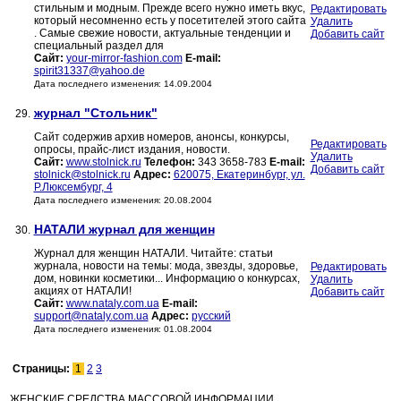
стильным и модным. Прежде всего нужно иметь вкус,
Редактировать
который несомненно есть у посетителей этого сайта
Удалить
. Самые свежие новости, актуальные тенденции и
Добавить сайт
специальный раздел для
Сайт:
your-mirror-fashion.com
E-mail:
spirit31337@yahoo.de
Дата последнего изменения: 14.09.2004
журнал "Стольник"
29.
Сайт содержив архив номеров, анонсы, конкурсы,
Редактировать
опросы, прайс-лист издания, новости.
Удалить
Сайт:
www.stolnick.ru
Телефон:
343 3658-783
E-mail:
Добавить сайт
stolnick@stolnick.ru
Адрес:
620075, Екатеринбург, ул.
Р.Люксембург, 4
Дата последнего изменения: 20.08.2004
НАТАЛИ журнал для женщин
30.
Журнал для женщин НАТАЛИ. Читайте: статьи
журнала, новости на темы: мода, звезды, здоровье,
Редактировать
дом, новинки косметики... Информацию о конкурсах,
Удалить
акциях от НАТАЛИ!
Добавить сайт
Сайт:
www.nataly.com.ua
E-mail:
support@nataly.com.ua
Адрес:
русский
Дата последнего изменения: 01.08.2004
Страницы:
1
2
3
ЖЕНСКИЕ СРЕДСТВА МАССОВОЙ ИНФОРМАЦИИ