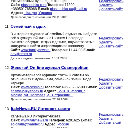
Ежемесячный журнал для женщин.
Редактировать
Сайт:
ptashechka.com
Телефон:
77300
Удалить
+380501765068
E-mail:
ptashechka-ua@mail.ru
Добавить сайт
Адрес:
г. Калуш, Украина
Дата последнего изменения: 20.11.2006
Семейный отдых
11.
В интернет-журнале «Семейный отдых» вы найдете
всё о культурной жизни в Нижнем Новгороде,
Редактировать
сможете обсудить отдых с детьми, поучаствовать в
Удалить
конкурсах и найти информацию по шоппингу.
Добавить сайт
Сайт:
www.familynews.ru
Телефон:
11-44-08
E-mail:
adv@shtrix.ru
Дата последнего изменения: 16.11.2006
Женский On-line журнал Cosmopolitan
12.
Архив материалов журнала: статьи и советы об
отношениях с мужчинами, семейной жизни, моде,
Редактировать
карьере.
Удалить
Сайт:
www.cosmo.ru
Телефон:
495 232-32-00
E-mail:
Добавить сайт
cosmo-p@yandex.ru
Адрес:
127018, Россия, г.
Москва, ул. Полковая, д. 3, строение 1
Дата последнего изменения: 27.10.2006
ItalyNews.RU Интернет-газета
13.
Редактировать
ItalyNews.RU Интернет-газета
Удалить
Сайт:
www.italynews.ru
Телефон:
6201625
E-mail:
Добавить сайт
soloitalia@yandex.ru
Адрес:
Россия