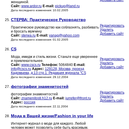
Добавить сайт
женщиной.
Сайт:
www.ardor.ru
E-mail:
pickup@land.ru
Дата последнего изменения: 10.02.2005
СТЕРВА: Практическое Руководство
25.
Редактировать
Практическое руководство как соблазнять, разбивать
Удалить
и бросать мужчину
Добавить сайт
Сайт:
sterwa.ru
E-mail:
yanag@yahoo.com
Дата последнего изменения: 01.02.2005
CS
26.
Мода, имидж и стиль жизни. Станьте еще увереннее
Редактировать
и привлекательнее.
Удалить
Сайт:
www.cscs.ru
Телефон:
5064840
E-mail:
Добавить сайт
info@cscs.ru
Адрес:
129128, Москва, проезд
Кадомцева, д.13 стр.1. Редакция журнала "CS
Дата последнего изменения: 29.12.2004
фотографии знаменитостей
27.
Редактировать
фотографии знаменитостей
Удалить
Сайт:
znamenitosti.h12.ru
E-mail:
jurrefer@front.ru
Добавить сайт
Адрес:
россия
Дата последнего изменения: 22.11.2004
Мода в Вашей жизни/Fashion in your life
28.
Интернет-журнал о моде для каждого. Любой
человек может позволить себе быть красивым,