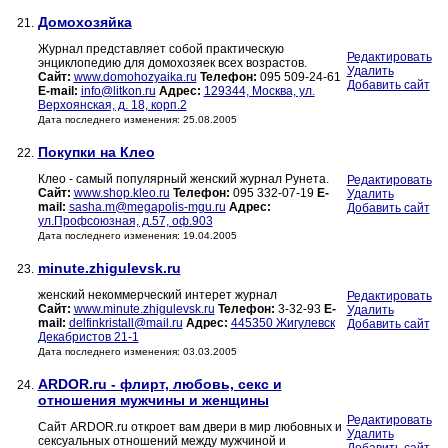
Домохозяйка
21.
Журнал представляет собой практическую
Редактировать
энциклопедию для домохозяек всех возрастов.
Удалить
Сайт:
www.domohozyaika.ru
Телефон:
095 509-24-61
Добавить сайт
E-mail:
info@litkon.ru
Адрес:
129344, Москва, ул.
Верхоянская, д. 18, корп.2
Дата последнего изменения: 25.08.2005
Покупки на Клео
22.
Клео - самый популярный женский журнал Рунета.
Редактировать
Сайт:
www.shop.kleo.ru
Телефон:
095 332-07-19
E-
Удалить
mail:
sasha.m@megapolis-mgu.ru
Адрес:
Добавить сайт
ул.Профсоюзная, д.57, оф.903
Дата последнего изменения: 19.04.2005
minute.zhigulevsk.ru
23.
женский некоммерческий интерет журнал
Редактировать
Сайт:
www.minute.zhigulevsk.ru
Телефон:
3-32-93
E-
Удалить
mail:
delfinkristall@mail.ru
Адрес:
445350 Жигулевск
Добавить сайт
Декабристов 21-1
Дата последнего изменения: 03.03.2005
ARDOR.ru - флирт, любовь, секс и
24.
отношения мужчины и женщины
Редактировать
Сайт ARDOR.ru откроет вам двери в мир любовных и
Удалить
сексуальных отношений между мужчиной и