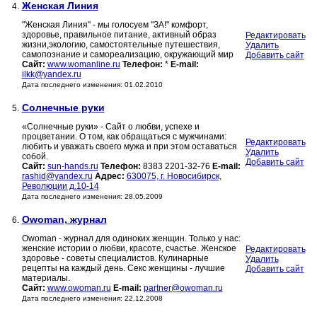
Женская Линия
4.
"Женская Линия" - мы голосуем "ЗА!" комфорт,
здоровье, правильное питание, активный образ
Редактировать
жизни,экологию, самостоятельные путешествия,
Удалить
самопознание и самореализацию, окружающий мир
Добавить сайт
Сайт:
www.womanline.ru
Телефон:
*
E-mail:
ilkk@yandex.ru
Дата последнего изменения: 01.02.2010
Солнечные руки
5.
«Солнечные руки» - Сайт о любви, успехе и
процветании. О том, как обращаться с мужчинами:
Редактировать
любить и уважать своего мужа и при этом оставаться
Удалить
собой.
Добавить сайт
Сайт:
sun-hands.ru
Телефон:
8383 2201-32-76
E-mail:
rashid@yandex.ru
Адрес:
630075, г. Новосибирск,
Революции д.10-14
Дата последнего изменения: 28.05.2009
Owoman, журнал
6.
Owoman - журнал для одиноких женщин. Только у нас:
женские истории о любви, красоте, счастье. Женское
Редактировать
здоровье - советы специалистов. Кулинарные
Удалить
рецепты на каждый день. Секс женщины - лучшие
Добавить сайт
материалы.
Сайт:
www.owoman.ru
E-mail:
partner@owoman.ru
Дата последнего изменения: 22.12.2008