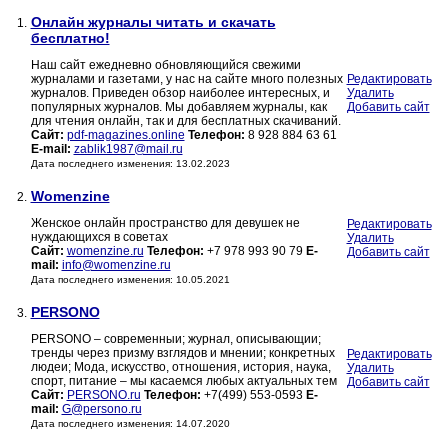
Онлайн журналы читать и скачать
1.
бесплатно!
Наш сайт ежедневно обновляющийся свежими
журналами и газетами, у нас на сайте много полезных
Редактировать
журналов. Приведен обзор наиболее интересных, и
Удалить
популярных журналов. Мы добавляем журналы, как
Добавить сайт
для чтения онлайн, так и для бесплатных скачиваний.
Сайт:
pdf-magazines.online
Телефон:
8 928 884 63 61
E-mail:
zablik1987@mail.ru
Дата последнего изменения: 13.02.2023
Womenzine
2.
Женское онлайн пространство для девушек не
Редактировать
нуждающихся в советах
Удалить
Сайт:
womenzine.ru
Телефон:
+7 978 993 90 79
E-
Добавить сайт
mail:
info@womenzine.ru
Дата последнего изменения: 10.05.2021
PERSONO
3.
PERSONO – современныи; журнал, описывающии;
тренды через призму взглядов и мнении; конкретных
Редактировать
людеи; Мода, искусство, отношения, история, наука,
Удалить
спорт, питание – мы касаемся любых актуальных тем
Добавить сайт
Сайт:
PERSONO.ru
Телефон:
+7(499) 553-0593
E-
mail:
G@persono.ru
Дата последнего изменения: 14.07.2020