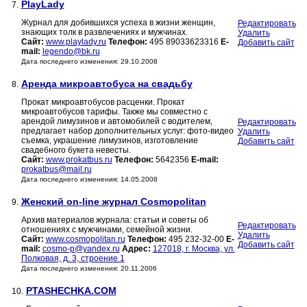
PlayLady
7.
Журнал для добившихся успеха в жизни женщин,
Редактировать
знающих толк в развлечениях и мужчинах.
Удалить
Сайт:
www.playlady.ru
Телефон:
495 89033623316
E-
Добавить сайт
mail:
legendo@bk.ru
Дата последнего изменения: 29.10.2008
Аренда микроавтобуса на свадьбу
8.
Прокат микроавтобусов расценки. Прокат
микроавтобусов тарифы. Также мы совместно с
арендой лимузинов и автомобилей с водителем,
Редактировать
предлагает набор дополнительных услуг: фото-видео
Удалить
съемка, украшение лимузинов, изготовление
Добавить сайт
свадебного букета невесты.
Сайт:
www.prokatbus.ru
Телефон:
5642356
E-mail:
prokatbus@mail.ru
Дата последнего изменения: 14.05.2008
Женский on-line журнал Cosmopolitan
9.
Архив материалов журнала: статьи и советы об
Редактировать
отношениях с мужчинами, семейной жизни.
Удалить
Сайт:
www.cosmopolitan.ru
Телефон:
495 232-32-00
E-
Добавить сайт
mail:
cosmo-p@yandex.ru
Адрес:
127018, г. Москва, ул.
Полковая, д. 3, строение 1
Дата последнего изменения: 20.11.2006
PTASHECHKA.COM
10.