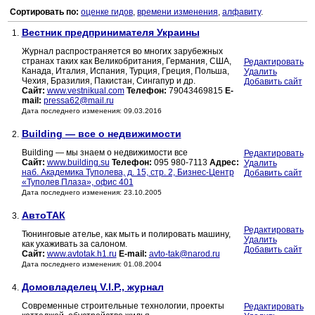
Сортировать по:
оценке гидов
,
времени изменения
,
алфавиту
.
Вестник предпринимателя Украины
1.
Журнал распространяется во многих зарубежных
странах таких как Великобритания, Германия, США,
Редактировать
Канада, Италия, Испания, Турция, Греция, Польша,
Удалить
Чехия, Бразилия, Пакистан, Сингапур и др.
Добавить сайт
Сайт:
www.vestnikual.com
Телефон:
79043469815
E-
mail:
pressa62@mail.ru
Дата последнего изменения: 09.03.2016
Building — все о недвижимости
2.
Building — мы знаем о недвижимости все
Редактировать
Сайт:
www.building.su
Телефон:
095 980-7113
Адрес:
Удалить
наб. Академика Туполева, д. 15, стр. 2, Бизнес-Центр
Добавить сайт
«Туполев Плаза», офис 401
Дата последнего изменения: 23.10.2005
АвтоТАК
3.
Редактировать
Тюнинговые ателье, как мыть и полировать машину,
Удалить
как ухаживать за салоном.
Добавить сайт
Сайт:
www.avtotak.h1.ru
E-mail:
avto-tak@narod.ru
Дата последнего изменения: 01.08.2004
Домовладелец V.I.P., журнал
4.
Современные строительные технологии, проекты
Редактировать