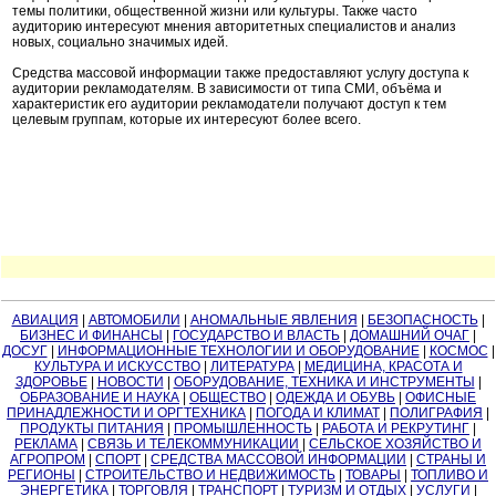
темы политики, общественной жизни или культуры. Также часто
аудиторию интересуют мнения авторитетных специалистов и анализ
новых, социально значимых идей.
Средства массовой информации также предоставляют услугу доступа к
аудитории рекламодателям. В зависимости от типа СМИ, объёма и
характеристик его аудитории рекламодатели получают доступ к тем
целевым группам, которые их интересуют более всего.
АВИАЦИЯ
|
АВТОМОБИЛИ
|
АНОМАЛЬНЫЕ ЯВЛЕНИЯ
|
БЕЗОПАСНОСТЬ
|
БИЗНЕС И ФИНАНСЫ
|
ГОСУДАРСТВО И ВЛАСТЬ
|
ДОМАШНИЙ ОЧАГ
|
ДОСУГ
|
ИНФОРМАЦИОННЫЕ ТЕХНОЛОГИИ И ОБОРУДОВАНИЕ
|
КОСМОС
|
КУЛЬТУРА И ИСКУССТВО
|
ЛИТЕРАТУРА
|
МЕДИЦИНА, КРАСОТА И
ЗДОРОВЬЕ
|
НОВОСТИ
|
ОБОРУДОВАНИЕ, ТЕХНИКА И ИНСТРУМЕНТЫ
|
ОБРАЗОВАНИЕ И НАУКА
|
ОБЩЕСТВО
|
ОДЕЖДА И ОБУВЬ
|
ОФИСНЫЕ
ПРИНАДЛЕЖНОСТИ И ОРГТЕХНИКА
|
ПОГОДА И КЛИМАТ
|
ПОЛИГРАФИЯ
|
ПРОДУКТЫ ПИТАНИЯ
|
ПРОМЫШЛЕННОСТЬ
|
РАБОТА И РЕКРУТИНГ
|
РЕКЛАМА
|
СВЯЗЬ И ТЕЛЕКОММУНИКАЦИИ
|
СЕЛЬСКОЕ ХОЗЯЙСТВО И
АГРОПРОМ
|
СПОРТ
|
СРЕДСТВА МАССОВОЙ ИНФОРМАЦИИ
|
СТРАНЫ И
РЕГИОНЫ
|
СТРОИТЕЛЬСТВО И НЕДВИЖИМОСТЬ
|
ТОВАРЫ
|
ТОПЛИВО И
ЭНЕРГЕТИКА
|
ТОРГОВЛЯ
|
ТРАНСПОРТ
|
ТУРИЗМ И ОТДЫХ
|
УСЛУГИ
|