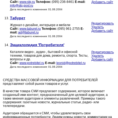
Сайт:
www.stq.ru
Телефон:
(095) 236-8461
E-mail:
Добавить сайт
info@stq.gost.ru
Дата последнего изменения: 01.08.2004
Табурет
13.
Редактировать
Журнал о дизайне, интерьере и мебели
Удалить
Сайт:
www.taburet.ru
Телефон:
(095) 961-2755
E-
Добавить сайт
mail:
ad@taburet.ru
Дата последнего изменения: 01.08.2004
Энциклопедия 'Потребителя'
14.
Каталоги видео-, аудио-, бытовой и офисной
Редактировать
техники, товаров для дома, ремонта, спорта. Тесты,
Удалить
вопросы и др.
Добавить сайт
Сайт:
www.potrebitel.ru
E-mail:
leonid@potrebitel.ru
Дата последнего изменения: 01.08.2004
СРЕДСТВА МАССОВОЙ ИНФОРМАЦИИ ДЛЯ ПОТРЕБИТЕЛЕЙ
представляют собой рынок товаров и услуг.
В качестве товара СМИ предлагают содержание, которое включает
созданный ими контент, предназначенный для целевой аудитории, а
также мнения аудитории и элементы развлечений. Примеры такого
содержания: газетные новости, журнальные статьи, радио- или
телепередачи.
Аудитория обращается к СМИ, чтобы удовлетворить свои
информационные потребности. Людям нужны новости, комментарии на