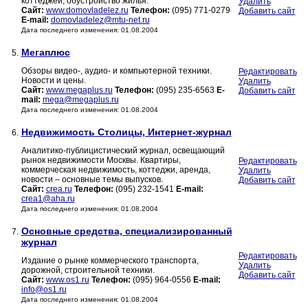
коттеджей, обустройство жилья.
Удалить
Сайт:
www.domovladelez.ru
Телефон:
(095) 771-0279
Добавить сайт
E-mail:
domovladelez@mtu-net.ru
Дата последнего изменения: 01.08.2004
Мегаплюс
5.
Обзоры видео-, аудио- и компьютерной техники.
Редактировать
Новости и цены.
Удалить
Сайт:
www.megaplus.ru
Телефон:
(095) 235-6563
E-
Добавить сайт
mail:
mega@megaplus.ru
Дата последнего изменения: 01.08.2004
Недвижимость Столицы, Интернет-журнал
6.
Аналитико-публицистический журнал, освещающий
рынок недвижимости Москвы. Квартиры,
Редактировать
коммерческая недвижимость, коттеджи, аренда,
Удалить
новости – основные темы выпусков.
Добавить сайт
Сайт:
crea.ru
Телефон:
(095) 232-1541
E-mail:
crea1@aha.ru
Дата последнего изменения: 01.08.2004
Основные средства, специализированный
7.
журнал
Редактировать
Издание о рынке коммерческого транспорта,
Удалить
дорожной, строительной техники.
Добавить сайт
Сайт:
www.os1.ru
Телефон:
(095) 964-0556
E-mail:
info@os1.ru
Дата последнего изменения: 01.08.2004