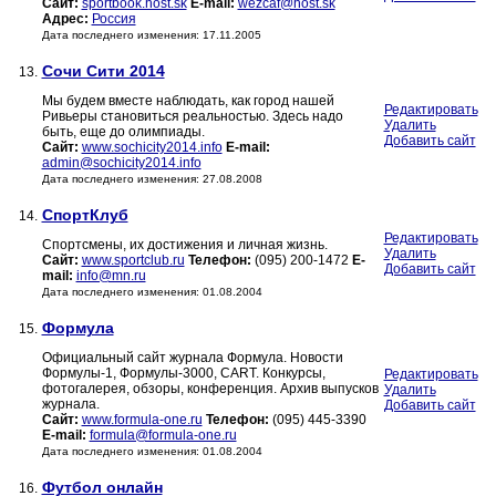
Сайт:
sportbook.host.sk
E-mail:
wezcaf@host.sk
Адрес:
Россия
Дата последнего изменения: 17.11.2005
Сочи Сити 2014
13.
Мы будем вместе наблюдать, как город нашей
Редактировать
Ривьеры становиться реальностью. Здесь надо
Удалить
быть, еще до олимпиады.
Добавить сайт
Сайт:
www.sochicity2014.info
E-mail:
admin@sochicity2014.info
Дата последнего изменения: 27.08.2008
СпортКлуб
14.
Редактировать
Спортсмены, их достижения и личная жизнь.
Удалить
Сайт:
www.sportclub.ru
Телефон:
(095) 200-1472
E-
Добавить сайт
mail:
info@mn.ru
Дата последнего изменения: 01.08.2004
Формула
15.
Официальный сайт журнала Формула. Новости
Формулы-1, Формулы-3000, CART. Конкурсы,
Редактировать
фотогалерея, обзоры, конференция. Архив выпусков
Удалить
журнала.
Добавить сайт
Сайт:
www.formula-one.ru
Телефон:
(095) 445-3390
E-mail:
formula@formula-one.ru
Дата последнего изменения: 01.08.2004
Футбол онлайн
16.