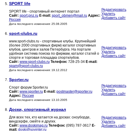
SPORT life
5.
Редактировать
SPORT life - спортивный интернет портал
Удалить
Сайт:
sport.pnz.ru
E-mail:
sport_obmen@mail.ru
Адрес:
Добавить сайт
Россия
Дата последнего изменения: 25.08.2005
sport-clubs.ru
6.
www.sport-clubs.ru - спортивные клубы. Крупнейший
(более 2000 спортивных фирм) каталог спортивных
Редактировать
клубов, центров и залов Петербурга. На портале
Удалить
удобная система поиска по фирмам, каталог статей о
Добавить сайт
спорте и торговая площадка спортклубов.
Сайт:
www.sport-clubs.ru
Телефон:
728-25-34
E-mail:
spam@sport-clubs.ru
Дата последнего изменения: 19.12.2012
Sporter.ru
7.
Редактировать
Спорт форум Sporter.ru
Удалить
Сайт:
www.sporter.ru
E-mail:
postmaster@sporter.ru
Добавить сайт
Адрес:
Россия
Дата последнего изменения: 13.10.2005
Доски, спортивный журнал
8.
Для всех тех, кто катается на досках: сноуборде,
Редактировать
виндсерфе, скейте и других.
Удалить
Сайт:
www.doskimag.ru
Телефон:
(095) 787-3617
E-
Добавить сайт
mail:
doski@sovintel.ru