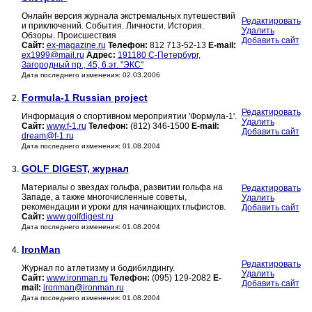
Онлайн версия журнала экстремальных путешествий
Редактировать
и приключений. События. Личности. История.
Удалить
Обзоры. Происшествия
Добавить сайт
Сайт:
ex-magazine.ru
Телефон:
812 713-52-13
E-mail:
ex1999@mail.ru
Адрес:
191180 С-Петербург,
Загородный пр., 45, 6 эт. "ЭКС"
Дата последнего изменения: 02.03.2006
Formula-1 Russian project
2.
Редактировать
Информация о спортивном мероприятии 'Формула-1'.
Удалить
Сайт:
www.f-1.ru
Телефон:
(812) 346-1500
E-mail:
Добавить сайт
dream@f-1.ru
Дата последнего изменения: 01.08.2004
GOLF DIGEST, журнал
3.
Материалы о звездах гольфа, развитии гольфа на
Редактировать
Западе, а также многочисленные советы,
Удалить
рекомендации и уроки для начинающих гльфистов.
Добавить сайт
Сайт:
www.golfdigest.ru
Дата последнего изменения: 01.08.2004
IronMan
4.
Редактировать
Журнал по атлетизму и бодибилдингу.
Удалить
Сайт:
www.ironman.ru
Телефон:
(095) 129-2082
E-
Добавить сайт
mail:
ironman@ironman.ru
Дата последнего изменения: 01.08.2004