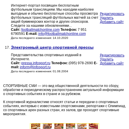
Интернет-портал посвящен бесплатным
футбольным трансляциям. Мы находим наиболее
выгодные и обычно бесплатные способы просмотра
Редактировать
футбольных трансляций футбольных матчей за счет
Удалить
акций букмекерских контор и других спонсоров.
Добавить сайт
Следите за нашими обновлениями...
Сайт:
footballmatchonline.com
Телефон:
7 951
6790591
E-mail:
info@footballmatchonline.com
Дата последнего изменения: 14.10.2020
Электронный центр спортивной прессы
17.
Представительства спортивных изданий в
Редактировать
Интернете.
Удалить
Сайт:
pressa.infosport.ru
Телефон:
(095) 978-2690
E-
Добавить сайт
mail:
inform@infosport.ru
Дата последнего изменения: 01.08.2004
СПОРТИВНЫЕ СМИ — это вид общественной деятельности по сбору,
обработке и периодическому распространению актуальной информации
о спортивных событиях в стране и за рубежом.
К спортивной журналистике относят статьи и передачи о спортивных
событиях, интервью с известными спортсменами, репортажи с Олимпиад,
со спортивных арен разных стран, из залов, где проходят спортивные
мероприятия.