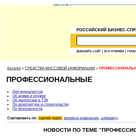
РОССИЙСКИЙ БИЗНЕС-СПР
|
|
ДОБАВИТЬ САЙТ
ВСЕ РУБРИКИ
ГЛАВ
Каталог
»
СРЕДСТВА МАССОВОЙ ИНФОРМАЦИИ
»
ПРОФЕССИОНАЛЬ
ПРОФЕССИОНАЛЬНЫЕ
Для журналистов
Об армии и оружии
Об энергетике и ТЭК
По архитектуре и строительству
По безопасности
Сортировать по:
оценке гидов
,
времени изменения
,
алфавиту
.
НОВОСТИ ПО ТЕМЕ "ПРОФЕССИ