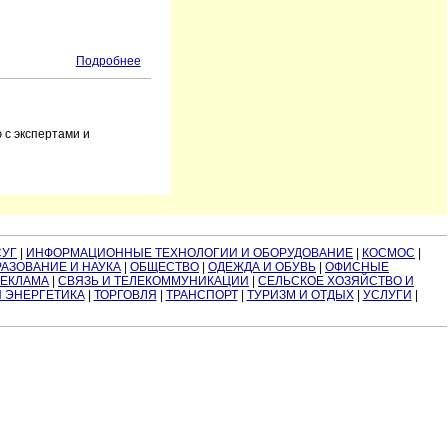
Подробнее
 с экспертами и
СУГ
|
ИНФОРМАЦИОННЫЕ ТЕХНОЛОГИИ И ОБОРУДОВАНИЕ
|
КОСМОС
|
АЗОВАНИЕ И НАУКА
|
ОБЩЕСТВО
|
ОДЕЖДА И ОБУВЬ
|
ОФИСНЫЕ
РЕКЛАМА
|
СВЯЗЬ И ТЕЛЕКОММУНИКАЦИИ
|
СЕЛЬСКОЕ ХОЗЯЙСТВО И
И ЭНЕРГЕТИКА
|
ТОРГОВЛЯ
|
ТРАНСПОРТ
|
ТУРИЗМ И ОТДЫХ
|
УСЛУГИ
|