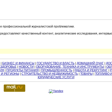
профессиональной журналистской проблематике.
едоставляют качественный контент, аналитические исследования, интервью
|
БИЗНЕС И ФИНАНСЫ
|
ГОСУДАРСТВО И ВЛАСТЬ
|
ДОМАШНИЙ ОЧАГ
|
ДО
 ЗДОРОВЬЕ
|
НОВОСТИ
|
ОБОРУДОВАНИЕ, ТЕХНИКА И ИНСТРУМЕНТЫ
|
ОБР
ИЯ
|
ПРОДУКТЫ ПИТАНИЯ
|
ПРОМЫШЛЕННОСТЬ
|
РАБОТА И РЕКРУТИНГ
|
 И РЕГИОНЫ
|
СТРОИТЕЛЬСТВО И НЕДВИЖИМОСТЬ
|
ТОВАРЫ
|
ТОПЛИВО 
ЮРИДИЧЕСКИЕ УСЛУГИ