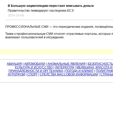
В Большую энциклопедию перестают вписывать деньги
Правительство ликвидирует наследника БСЭ
2024-10-06
ПРОФЕССИОНАЛЬНЫЕ СМИ — это периодические издания, посвящённые 
Также к профессиональным СМИ относят отраслевые порталы, которые пр
вовлекают пользователей в обсуждения.
АВИАЦИЯ
|
АВТОМОБИЛИ
|
АНОМАЛЬНЫЕ ЯВЛЕНИЯ
|
БЕЗОПАСНОСТЬ
КУЛЬТУРА И ИСКУССТВО
|
ЛИТЕРАТУРА
|
МЕДИЦИНА, КРАСОТА И
ПРИНАДЛЕЖНОСТИ И ОРГТЕХНИКА
|
ПОГОДА И КЛИМАТ
|
ПОЛИГРАФ
АГРОПРОМ
|
СПОРТ
|
СРЕДСТВА МАССОВОЙ ИНФОРМАЦИИ
|
СТРАНЫ