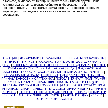
о космосе, технологиях, медицине, психологии и многом другом. Наша
команда экспертов тщательно отбирает информацию, чтобы
предоставить вам только самые актуальные и интересные новости из
мира науки. Присоединяйтесь к нам и станьте частью научного
сообщества!
АВИАЦИЯ
|
АВТОМОБИЛИ
|
АНОМАЛЬНЫЕ ЯВЛЕНИЯ
|
БЕЗОПАСНОСТЬ
|
БИЗНЕС И ФИНАНСЫ
|
ГОСУДАРСТВО И ВЛАСТЬ
|
ДОМАШНИЙ ОЧАГ
|
ДОСУГ
|
ИНФОРМАЦИОННЫЕ ТЕХНОЛОГИИ И ОБОРУДОВАНИЕ
|
КОСМОС
|
КУЛЬТУРА И ИСКУССТВО
|
ЛИТЕРАТУРА
|
МЕДИЦИНА, КРАСОТА И
ЗДОРОВЬЕ
|
НОВОСТИ
|
ОБОРУДОВАНИЕ, ТЕХНИКА И ИНСТРУМЕНТЫ
|
ОБРАЗОВАНИЕ И НАУКА
|
ОБЩЕСТВО
|
ОДЕЖДА И ОБУВЬ
|
ОФИСНЫЕ
ПРИНАДЛЕЖНОСТИ И ОРГТЕХНИКА
|
ПОГОДА И КЛИМАТ
|
ПОЛИГРАФИЯ
|
ПРОДУКТЫ ПИТАНИЯ
|
ПРОМЫШЛЕННОСТЬ
|
РАБОТА И РЕКРУТИНГ
|
РЕКЛАМА
|
СВЯЗЬ И ТЕЛЕКОММУНИКАЦИИ
|
СЕЛЬСКОЕ ХОЗЯЙСТВО И
АГРОПРОМ
|
СПОРТ
|
СРЕДСТВА МАССОВОЙ ИНФОРМАЦИИ
|
СТРАНЫ И
РЕГИОНЫ
|
СТРОИТЕЛЬСТВО И НЕДВИЖИМОСТЬ
|
ТОВАРЫ
|
ТОПЛИВО И
ЭНЕРГЕТИКА
|
ТОРГОВЛЯ
|
ТРАНСПОРТ
|
ТУРИЗМ И ОТДЫХ
|
УСЛУГИ
|
ЮРИДИЧЕСКИЕ УСЛУГИ