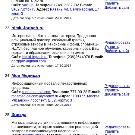
онлайн на YA62.ru
Удалить
Сайт:
ya62.ru
Телефон:
+74912382382
E-mail:
Добавить сайт
ya62.ru@bk.ru
Адрес:
Рязань, ул. Семинарская, 17
корп. 3
Дата последнего изменения: 23.10.2017
himki-logach.ru
23.
Интересная работа за компьютером. Предлагаю:
официальный договор, свободный график,
Редактировать
страховые взносы в Пенсионный фонд, справка 2-
Удалить
НДФЛ, бесплатное обучение, карьерный рост, Ваш
Добавить сайт
возраст и образование значения не имеют.
Сайт:
himki-logach.ru
Телефон:
(239)3644976
E-mail:
pbrgqan@gmail.com
Дата последнего изменения: 17.10.2017
Мос Медикал
24.
Информационный портал о лекарственных
Редактировать
средствах.
Удалить
Сайт:
mos-medical.com
Телефон:
777-90-28
E-mail:
Добавить сайт
mosmedicalcom@yandex.ru
Адрес:
109377, Москва,
Рязанский проспект, д. 32, корпус 3
Дата последнего изменения: 29.08.2017
Звезда
25.
Мы оказываем услуги по размещению информации
организациям, которые занимаются реализацией
Редактировать
товаров и оказанием услуг населению.
Удалить