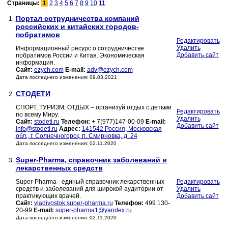
Страницы:
1
2
3
4
5
6
7
8
9
10
11
Портал сотрудничества компаний
1.
российских и китайских городов-
побратимов
Редактировать
Удалить
Информационный ресурс о сотрудничестве
Добавить сайт
побратимов России и Китая. Экономическая
информация.
Сайт:
ezych.com
E-mail:
adv@ezych.com
Дата последнего изменения: 09.03.2021
СТОДЕТИ
2.
СПОРТ, ТУРИЗМ, ОТДЫХ – организуй отдых с детьми
Редактировать
по всему Миру.
Удалить
Сайт:
stodeti.ru
Телефон:
+ 7(977)147-00-09
E-mail:
Добавить сайт
info@stodeti.ru
Адрес:
141542 Россия, Московская
обл., г. Солнечногорск, п. Смирновка, д. 24
Дата последнего изменения: 02.11.2020
Super-Pharma, справочник заболеваний и
3.
лекарственных средств
Super-Pharma - единый справочник лекарственных
Редактировать
средств и заболеваний для широкой аудитории от
Удалить
практикующих врачей.
Добавить сайт
Сайт:
vladivostok.super-pharma.ru
Телефон:
499 130-
20-99
E-mail:
super-pharma1@yandex.ru
Дата последнего изменения: 02.11.2020