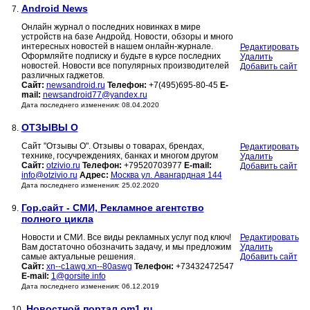
Android News
7.
Онлайн журнал о последних новинках в мире
устройств на базе Андройд. Новости, обзоры и много
интересных новостей в нашем онлайн-журнале.
Редактировать
Оформляйте подписку и будьте в курсе последних
Удалить
новостей. Новости все популярных производителей
Добавить сайт
различных гаджетов.
Сайт:
newsandroid.ru
Телефон:
+7(495)695-80-45
E-
mail:
newsandroid77@yandex.ru
Дата последнего изменения: 08.04.2020
ОТЗЫВЫ О
8.
Сайт "Отзывы О". Отзывы о товарах, брендах,
Редактировать
технике, госучреждениях, банках и многом другом
Удалить
Сайт:
otzivio.ru
Телефон:
+79520703977
E-mail:
Добавить сайт
info@otzivio.ru
Адрес:
Москва ул. Авангардная 144
Дата последнего изменения: 25.02.2020
Гор.сайт - СМИ, Рекламное агентство
9.
полного цикла
Новости и СМИ. Все виды рекламных услуг под ключ!
Редактировать
Вам достаточно обозначить задачу, и мы предложим
Удалить
самые актуальные решения.
Добавить сайт
Сайт:
xn--c1awg.xn--80aswg
Телефон:
+73432472547
E-mail:
1@gorsite.info
Дата последнего изменения: 06.12.2019
Новостной портал om1.ru
10.