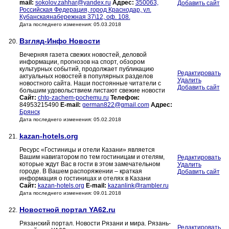
mail:
sokolov.zahhar@yandex.ru
Адрес:
350063,
Добавить сайт
Российская Федерация, город Краснодар, ул.
Кубанскаянабережная 37\12, оф. 108.
Дата последнего изменения: 05.03.2018
Взгляд-Инфо Новости
20.
Вечерняя газета свежих новостей, деловой
информации, прогнозов на спорт, обзором
культурных событий, продолжает публикацию
Редактировать
актуальных новостей в популярных разделов
Удалить
новостного сайта. Наши постоянные читатели с
Добавить сайт
большим удовольствием листают свежие новости
Сайт:
chto-zachem-pochemu.ru
Телефон:
84953215490
E-mail:
german822@gmail.com
Адрес:
Брянск
Дата последнего изменения: 05.02.2018
kazan-hotels.org
21.
Ресурс «Гостиницы и отели Казани» является
Вашим навигатором по тем гостиницам и отелям,
Редактировать
которые ждут Вас в гости в этом замечательном
Удалить
городе. В Вашем распоряжении – краткая
Добавить сайт
информация о гостиницах и отелях в Казани
Сайт:
kazan-hotels.org
E-mail:
kazanlink@rambler.ru
Дата последнего изменения: 09.01.2018
Новостной портал YA62.ru
22.
Рязанский портал. Новости Рязани и мира. Рязань-
Редактировать