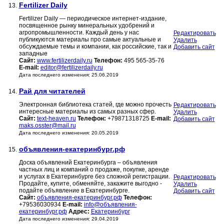
Fertilizer Daily
13.
Fertilizer Daily — периодическое интернет-издание,
посвященное рынку минеральных удобрений и
агропромышленности. Каждый день у нас
Редактировать
публикуются материалы про самые актуальные и
Удалить
обсуждаемые темы и компании, как российские, так и
Добавить сайт
западные
Сайт:
www.fertilizerdaily.ru
Телефон:
495 565-35-76
E-mail:
editor@fertilizerdaily.ru
Дата последнего изменения: 25.06.2019
Рай для читателей
14.
Электронная библиотека статей, где можно прочесть
Редактировать
интересные материалы из самых разных сфер.
Удалить
Сайт:
text-heaven.ru
Телефон:
+79871318725
E-mail:
Добавить сайт
maks.osster@mail.ru
Дата последнего изменения: 20.05.2019
объявления-екатеринбург.рф
15.
Доска объявлений Екатеринбурга – объявления
частных лиц и компаний о продаже, покупке, аренде
и услугах в Екатеринбурге без сложной регистрации.
Редактировать
Продайте, купите, обменяйте, закажите выгодно -
Удалить
подайте объявление в Екатеринбурге.
Добавить сайт
Сайт:
объявления-екатеринбург.рф
Телефон:
+79536030934
E-mail:
info@объявления-
екатеринбург.рф
Адрес:
Екатеринбург
Дата последнего изменения: 29.04.2019