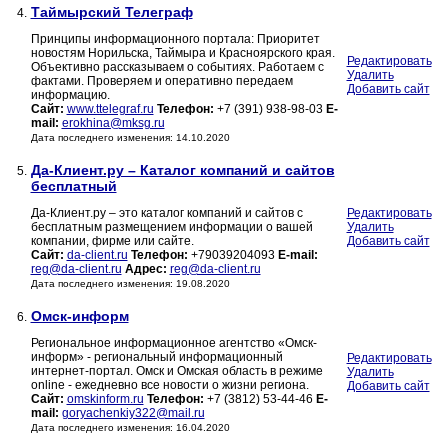
Таймырский Телеграф
4.
Принципы информационного портала: Приоритет
новостям Норильска, Таймыра и Красноярского края.
Редактировать
Объективно рассказываем о событиях. Работаем с
Удалить
фактами. Проверяем и оперативно передаем
Добавить сайт
информацию.
Сайт:
www.ttelegraf.ru
Телефон:
+7 (391) 938-98-03
E-
mail:
erokhina@mksg.ru
Дата последнего изменения: 14.10.2020
Да-Клиент.ру – Каталог компаний и сайтов
5.
бесплатный
Да-Клиент.ру – это каталог компаний и сайтов с
Редактировать
бесплатным размещением информации о вашей
Удалить
компании, фирме или сайте.
Добавить сайт
Сайт:
da-client.ru
Телефон:
+79039204093
E-mail:
reg@da-client.ru
Адрес:
reg@da-client.ru
Дата последнего изменения: 19.08.2020
Омск-информ
6.
Региональное информационное агентство «Омск-
информ» - региональный информационный
Редактировать
интернет-портал. Омск и Омская область в режиме
Удалить
online - ежедневно все новости о жизни региона.
Добавить сайт
Сайт:
omskinform.ru
Телефон:
+7 (3812) 53-44-46
E-
mail:
goryachenkiy322@mail.ru
Дата последнего изменения: 16.04.2020