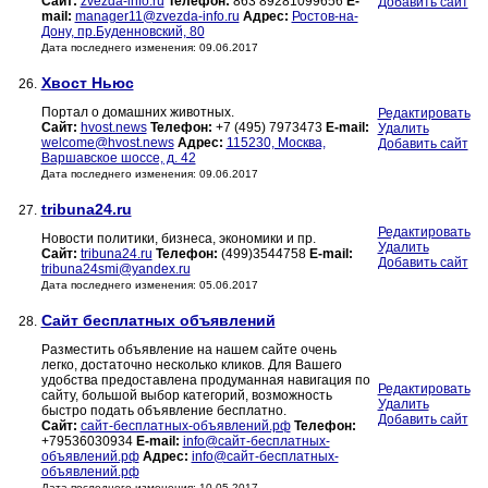
Сайт:
zvezda-info.ru
Телефон:
863 89281099656
E-
Добавить сайт
mail:
manager11@zvezda-info.ru
Адрес:
Ростов-на-
Дону, пр.Буденновский, 80
Дата последнего изменения: 09.06.2017
Хвост Ньюс
26.
Портал о домашних животных.
Редактировать
Сайт:
hvost.news
Телефон:
+7 (495) 7973473
E-mail:
Удалить
welcome@hvost.news
Адрес:
115230, Москва,
Добавить сайт
Варшавское шоссе, д. 42
Дата последнего изменения: 09.06.2017
tribuna24.ru
27.
Редактировать
Новости политики, бизнеса, экономики и пр.
Удалить
Сайт:
tribuna24.ru
Телефон:
(499)3544758
E-mail:
Добавить сайт
tribuna24smi@yandex.ru
Дата последнего изменения: 05.06.2017
Cайт бесплатных объявлений
28.
Разместить объявление на нашем сайте очень
легко, достаточно несколько кликов. Для Вашего
удобства предоставлена продуманная навигация по
Редактировать
сайту, большой выбор категорий, возможность
Удалить
быстро подать объявление бесплатно.
Добавить сайт
Сайт:
сайт-бесплатных-объявлений.рф
Телефон:
+79536030934
E-mail:
info@сайт-бесплатных-
объявлений.рф
Адрес:
info@сайт-бесплатных-
объявлений.рф
Дата последнего изменения: 10.05.2017