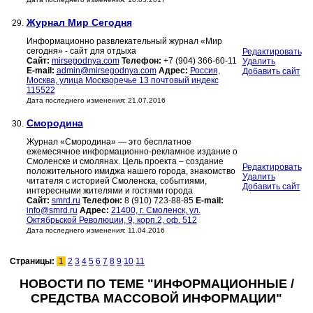
Журнал Мир Сегодня
29.
Информационно развлекательный журнал «Мир
сегодня» - сайт для отдыха
Редактировать
Сайт:
mirsegodnya.com
Телефон:
+7 (904) 366-60-11
Удалить
E-mail:
admin@mirsegodnya.com
Адрес:
Россия,
Добавить сайт
Москва, улица Москворечье 13 почтовый индекс
115522
Дата последнего изменения: 21.07.2016
Смородина
30.
Журнал «Смородина» — это бесплатное
ежемесячное информационно-рекламное издание о
Смоленске и смолянах. Цель проекта – создание
Редактировать
положительного имиджа нашего города, знакомство
Удалить
читателя с историей Смоленска, событиями,
Добавить сайт
интересными жителями и гостями города
Сайт:
smrd.ru
Телефон:
8 (910) 723-88-85
E-mail:
info@smrd.ru
Адрес:
21400, г. Смоленск, ул.
Октябрьской Революции, 9, корп.2, оф. 512
Дата последнего изменения: 11.04.2016
Страницы:
1
2
3
4
5
6
7
8
9
10
11
НОВОСТИ ПО ТЕМЕ "ИНФОРМАЦИОННЫЕ /
СРЕДСТВА МАССОВОЙ ИНФОРМАЦИИ"