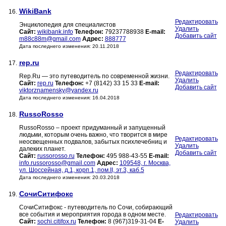
WikiBank
16.
Редактировать
Энциклопедия для специалистов
Удалить
Сайт:
wikibank.info
Телефон:
79237788938
E-mail:
Добавить сайт
m88c88m@gmail.com
Адрес:
888777
Дата последнего изменения: 20.11.2018
rep.ru
17.
Редактировать
Rep.Ru — это путеводитель по современной жизни.
Удалить
Сайт:
rep.ru
Телефон:
+7 (8142) 33 15 33
E-mail:
Добавить сайт
viktorznamensky@yandex.ru
Дата последнего изменения: 16.04.2018
RussoRosso
18.
RussoRosso – проект придуманный и запущенный
людьми, которым очень важно, что творится в мире
Редактировать
неосвещенных подвалов, забытых психлечебниц и
Удалить
далеких планет.
Добавить сайт
Сайт:
russorosso.ru
Телефон:
495 988-43-55
E-mail:
info.russorosso@gmail.com
Адрес:
109548, г. Москва,
ул. Шоссейная, д.1, корп.1, пом.II, эт.3, каб.5
Дата последнего изменения: 20.03.2018
СочиСитифокс
19.
СочиСитифокс - путеводитель по Сочи, собирающий
все события и мероприятия города в одном месте.
Редактировать
Сайт:
sochi.citifox.ru
Телефон:
8 (967)319-31-04
E-
Удалить