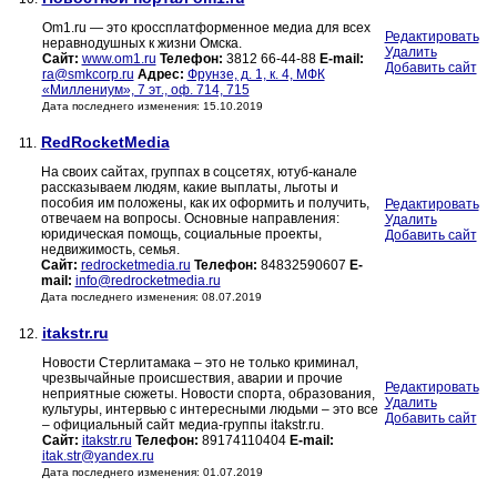
Om1.ru — это кроссплатформенное медиа для всех
Редактировать
неравнодушных к жизни Омска.
Удалить
Сайт:
www.om1.ru
Телефон:
3812 66-44-88
E-mail:
Добавить сайт
ra@smkcorp.ru
Адрес:
Фрунзе, д. 1, к. 4, МФК
«Миллениум», 7 эт., оф. 714, 715
Дата последнего изменения: 15.10.2019
RedRocketMedia
11.
На своих сайтах, группах в соцсетях, ютуб-канале
рассказываем людям, какие выплаты, льготы и
пособия им положены, как их оформить и получить,
Редактировать
отвечаем на вопросы. Основные направления:
Удалить
юридическая помощь, социальные проекты,
Добавить сайт
недвижимость, семья.
Сайт:
redrocketmedia.ru
Телефон:
84832590607
E-
mail:
info@redrocketmedia.ru
Дата последнего изменения: 08.07.2019
itakstr.ru
12.
Новости Стерлитамака – это не только криминал,
чрезвычайные происшествия, аварии и прочие
Редактировать
неприятные сюжеты. Новости спорта, образования,
Удалить
культуры, интервью с интересными людьми – это все
Добавить сайт
– официальный сайт медиа-группы itakstr.ru.
Сайт:
itakstr.ru
Телефон:
89174110404
E-mail:
itak.str@yandex.ru
Дата последнего изменения: 01.07.2019