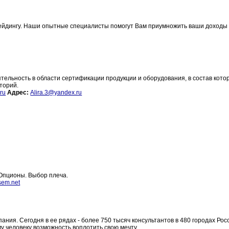
т трейдингу. Наши опытные специалисты помогут Вам приумножить ваши доходы
тельность в области сертификации продукции и оборудования, в состав кото
торий.
ru
Адрес:
Alira.3@yandex.ru
 Опционы. Выбор плеча.
sem.net
ия. Сегодня в ее рядах - более 750 тысяч консультантов в 480 городах Рос
у человеку возможность воплотить свою мечту.