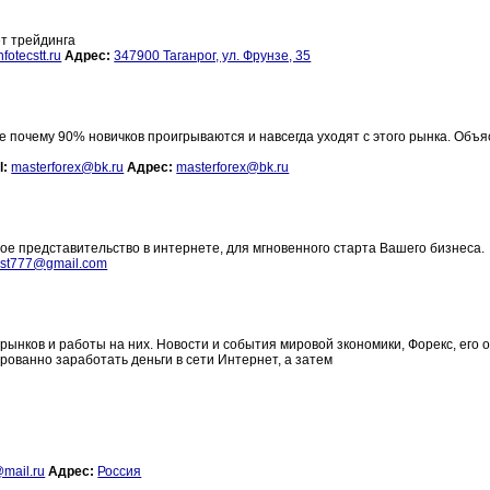
т трейдинга
fotecstt.ru
Адрес:
347900 Таганрог, ул. Фрунзе, 35
 почему 90% новичков проигрываются и навсегда уходят с этого рынка. Объ
l:
masterforex@bk.ru
Адрес:
masterforex@bk.ru
е представительство в интернете, для мгновенного старта Вашего бизнеса.
ast777@gmail.com
ынков и работы на них. Новости и события мировой зкономики, Форекс, его 
анно заработать деньги в сети Интернет, а затем
mail.ru
Адрес:
Россия