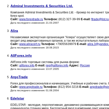
Admiral Investments & Securities Ltd.
2.
Компания Admiral Investments & Securities Ltd. - брокер по интерне
forex-spot.
Сайт:
www.forextrade.ru
Телефон:
(812) 327-39-99
E-mail:
ftrade@list.ru
Дата последнего изменения: 21.03.2007
Alira
3.
Независимая экспертная организация "Алира" осуществляет свою дея
входит ряд аккредитованных органов, а так же испытательных лабора
Сайт:
www.aliracert.ru
Телефон:
+79055639979
E-mail:
alira.3@yandex.
Дата последнего изменения: 18.08.2015
AllForex.info
4.
AllForex.info торговые системы для рынка форекс
Сайт:
allforex.info
E-mail:
reg@allforex.info
Адрес:
Россия
Дата последнего изменения: 13.07.2005
ArgoTrade
5.
Forex для профессионалов и начинающих. Учебные и рабочие счета.
Сайт:
www.argotrade.ru
Телефон:
(812) 954-3216
E-mail:
argotrade@pi
Дата последнего изменения: 01.08.2004
Edelstar
6.
EDELSTAR - молодая, перспективная, динамично развивающаяся компан
одиннадцати странах мира. Бесплатный вход в компанию дает каждом