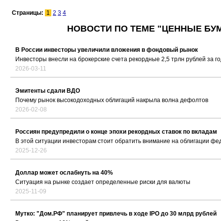
Страницы:
1
2
3
4
НОВОСТИ ПО ТЕМЕ "ЦЕННЫЕ БУМ
В России инвесторы увеличили вложения в фондовый рынок
Инвесторы внесли на брокерские счета рекордные 2,5 трлн рублей за го
2026-03-11
Эмитенты сдали ВДО
Почему рынок высокодоходных облигаций накрыла волна дефолтов
2026-02-08
Россиян предупредили о конце эпохи рекордных ставок по вкладам
В этой ситуации инвесторам стоит обратить внимание на облигации ф
2025-12-26
Доллар может ослабнуть на 40%
Ситуация на рынке создает определенные риски для валюты
2025-11-09
Мутко: "Дом.РФ" планирует привлечь в ходе IPO до 30 млрд рублей