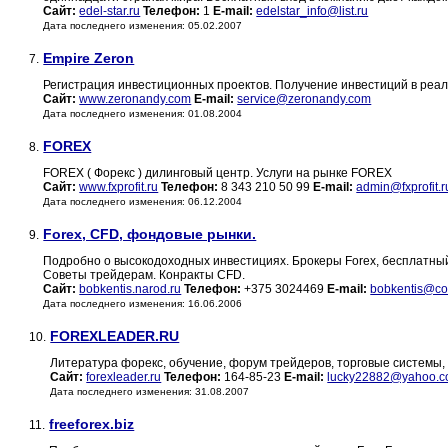
Сайт:
edel-star.ru
Телефон:
1
E-mail:
edelstar_info@list.ru
Дата последнего изменения: 05.02.2007
Empire Zeron
7.
Регистрация инвестиционных проектов. Получение инвестиций в реа
Сайт:
www.zeronandy.com
E-mail:
service@zeronandy.com
Дата последнего изменения: 01.08.2004
FOREX
8.
FOREX ( Форекс ) дилинговый центр. Услуги на рынке FOREX
Сайт:
www.fxprofit.ru
Телефон:
8 343 210 50 99
E-mail:
admin@fxprofit.r
Дата последнего изменения: 06.12.2004
Forex, CFD, фондовые рынки.
9.
Подробно о высокодоходных инвестициях. Брокеры Forex, бесплатный 
Советы трейдерам. Конракты CFD.
Сайт:
bobkentis.narod.ru
Телефон:
+375 3024469
E-mail:
bobkentis@co
Дата последнего изменения: 16.06.2006
FOREXLEADER.RU
10.
Литература форекс, обучение, форум трейдеров, торговые системы, с
Сайт:
forexleader.ru
Телефон:
164-85-23
E-mail:
lucky22882@yahoo.
Дата последнего изменения: 31.08.2007
freeforex.biz
11.