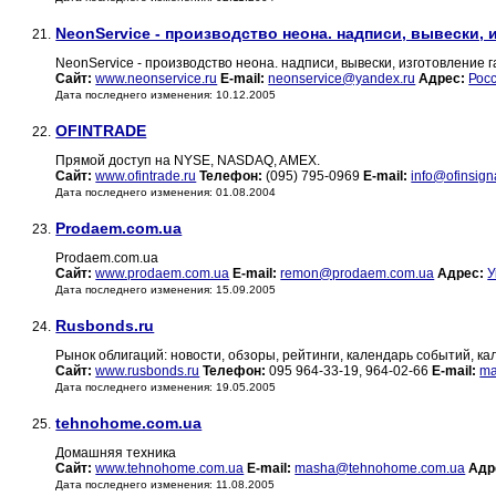
NeonService - производство неона. надписи, вывески, 
21.
NeonService - производство неона. надписи, вывески, изготовление г
Сайт:
www.neonservice.ru
E-mail:
neonservice@yandex.ru
Адрес:
Рос
Дата последнего изменения: 10.12.2005
OFINTRADE
22.
Прямой доступ на NYSE, NASDAQ, AMEX.
Сайт:
www.ofintrade.ru
Телефон:
(095) 795-0969
E-mail:
info@ofinsign
Дата последнего изменения: 01.08.2004
Prodaem.com.ua
23.
Prodaem.com.ua
Сайт:
www.prodaem.com.ua
E-mail:
remon@prodaem.com.ua
Адрес:
У
Дата последнего изменения: 15.09.2005
Rusbonds.ru
24.
Рынок облигаций: новости, обзоры, рейтинги, календарь событий, к
Сайт:
www.rusbonds.ru
Телефон:
095 964-33-19, 964-02-66
E-mail:
ma
Дата последнего изменения: 19.05.2005
tehnohome.com.ua
25.
Домашняя техника
Сайт:
www.tehnohome.com.ua
E-mail:
masha@tehnohome.com.ua
Адр
Дата последнего изменения: 11.08.2005