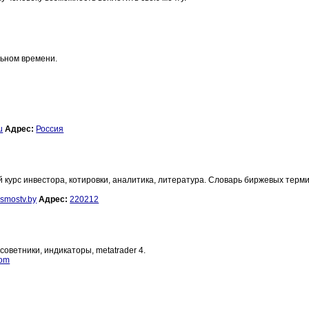
льном времени.
u
Адрес:
Россия
курс инвестора, котировки, аналитика, литература. Словарь биржевых терми
smostv.by
Адрес:
220212
оветники, индикаторы, metatrader 4.
com