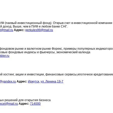
ИФ (паевый инвестиционный фонд). Открыв счет в инвестиционной компании 
ый доход. Выше, чем в ПИФ и любом банке СНГ.
9@mail.ru
Адрес:
gerkules99@mail.ru
 фондовом рынке и валютном рынке Форекс, примеры популярных индикаторо
ировые фондовые индексы и фьючерсы, экономический календа
bler.ru
ной хостинг, акции и инвестиции, финансовые сервисы,ипотечное кредитовани
i@yandex.ru
Адрес:
Иркутск, ул. Ленина,19-7
вых решений для открытия бизнеса
oxcel@mail.ru
Адрес:
714000