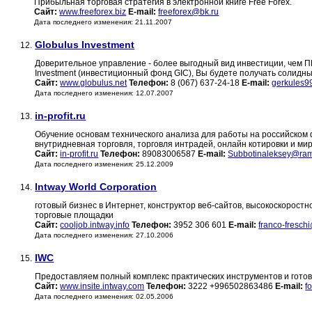
Прибыльная торговая стратегия в электронной книге Free Forex.
Сайт:
www.freeforex.biz
E-mail:
freeforex@bk.ru
Дата последнего изменения: 21.11.2007
Globulus Investment
12.
Доверительное управление - более выгодный вид инвестиции, чем П
Investment (инвестиционный фонд GIC), Вы будете получать солидн
Сайт:
www.globulus.net
Телефон:
8 (067) 637-24-18
E-mail:
gerkules9
Дата последнего изменения: 12.07.2007
in-profit.ru
13.
Обучение основам технического анализа для работы на российском
внутридневная торговля, торговля интрадей, онлайн котировки и м
Сайт:
in-profit.ru
Телефон:
89083006587
E-mail:
Subbotinaleksey@ram
Дата последнего изменения: 25.12.2009
Intway World Corporation
14.
готовый бизнес в Интернет, конструктор веб-сайтов, высокоскорост
торговые площадки
Сайт:
cooljob.intway.info
Телефон:
3952 306 601
E-mail:
franco-fresch
Дата последнего изменения: 27.10.2006
IWC
15.
Предоставляем полный комплекс практических инструментов и гото
Сайт:
www.insite.intway.com
Телефон:
3222 +996502863486
E-mail:
f
Дата последнего изменения: 02.05.2006