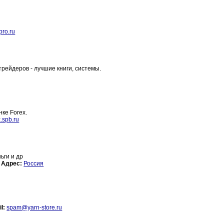
pro.ru
рейдеров - лучшие книги, системы.
ке Forex.
.spb.ru
ьги и др
Адрес:
Россия
l:
spam@yarn-store.ru