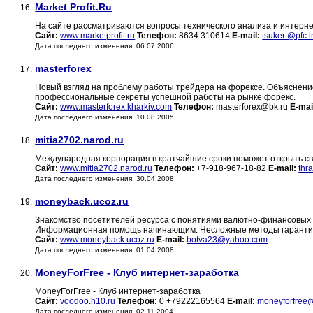
Market Profit.Ru
16.
На сайте рассматриваются вопросы технического анализа и интерне
Сайт:
www.marketprofit.ru
Телефон:
8634 310614
E-mail:
tsukert@pfc.in
Дата последнего изменения: 06.07.2006
masterforex
17.
Новый взгляд на проблему работы трейдера на форексе. Объяснение
профессиональные секреты успешной работы на рынке форекс.
Сайт:
www.masterforex.kharkiv.com
Телефон:
masterforex@bk.ru
E-mai
Дата последнего изменения: 10.08.2005
mitia2702.narod.ru
18.
Международная корпорация в кратчайшие сроки поможет открыть сво
Сайт:
www.mitia2702.narod.ru
Телефон:
+7-918-967-18-82
E-mail:
thr
Дата последнего изменения: 30.04.2008
moneyback.ucoz.ru
19.
Знакомство посетителей ресурса с понятиями валютно-финансовых р
Информационная помощь начинающим. Несложные методы гарантиров
Сайт:
www.moneyback.ucoz.ru
E-mail:
botva23@yahoo.com
Дата последнего изменения: 01.04.2008
MoneyForFree - Клуб интернет-заработка
20.
MoneyForFree - Клуб интернет-заработка
Сайт:
voodoo.h10.ru
Телефон:
0 +79222165564
E-mail:
moneyforfree@
Дата последнего изменения: 02.11.2004