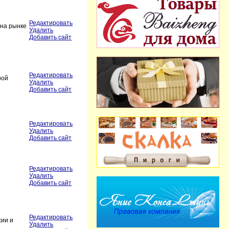
Редактировать
 на рынке
Удалить
Добавить сайт
Редактировать
рой
Удалить
Добавить сайт
Редактировать
Удалить
Добавить сайт
Редактировать
Удалить
Добавить сайт
Редактировать
сии и
Удалить