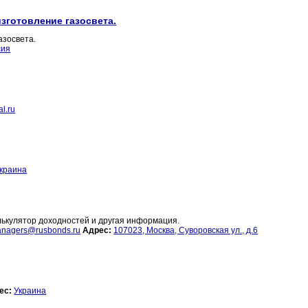
изготовление газосвета.
азосвета.
сия
al.ru
краина
алькулятор доходностей и другая информация.
nagers@rusbonds.ru
Адрес:
107023, Москва, Суворовская ул., д.6
ес:
Украина