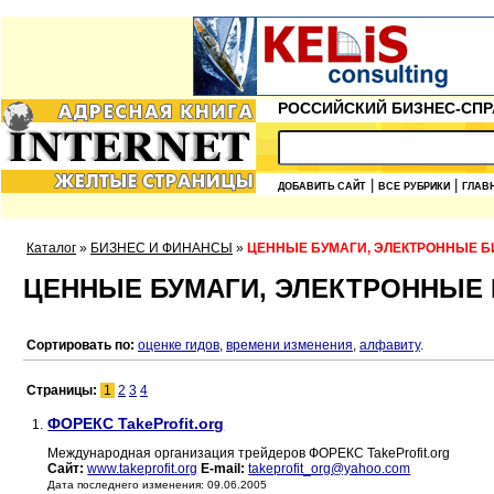
РОССИЙСКИЙ БИЗНЕС-СПР
|
|
ДОБАВИТЬ САЙТ
ВСЕ РУБРИКИ
ГЛАВ
Каталог
»
БИЗНЕС И ФИНАНСЫ
»
ЦЕННЫЕ БУМАГИ, ЭЛЕКТРОННЫЕ 
ЦЕННЫЕ БУМАГИ, ЭЛЕКТРОННЫЕ
Сортировать по:
оценке гидов
,
времени изменения
,
алфавиту
.
Страницы:
1
2
3
4
ФОРЕКС TakeProfit.org
1.
Международная организация трейдеров ФОРЕКС TakeProfit.org
Сайт:
www.takeprofit.org
E-mail:
takeprofit_org@yahoo.com
Дата последнего изменения: 09.06.2005