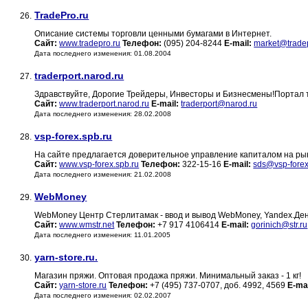
TradePro.ru
26.
Описание системы торговли ценными бумагами в Интернет.
Сайт:
www.tradepro.ru
Телефон:
(095) 204-8244
E-mail:
market@trade
Дата последнего изменения: 01.08.2004
traderport.narod.ru
27.
Здравствуйте, Дорогие Трейдеры, Инвесторы и Бизнесмены!Портал т
Сайт:
www.traderport.narod.ru
E-mail:
traderport@narod.ru
Дата последнего изменения: 28.02.2008
vsp-forex.spb.ru
28.
На сайте предлагается доверительное управление капиталом на рын
Сайт:
www.vsp-forex.spb.ru
Телефон:
322-15-16
E-mail:
sds@vsp-forex
Дата последнего изменения: 21.02.2008
WebMoney
29.
WebMoney Центр Стерлитамак - ввод и вывод WebMoney, Yandex.Ден
Сайт:
www.wmstr.net
Телефон:
+7 917 4106414
E-mail:
gorinich@str.ru
Дата последнего изменения: 11.01.2005
yarn-store.ru.
30.
Магазин пряжи. Оптовая продажа пряжи. Минимальный заказ - 1 кг!
Сайт:
yarn-store.ru
Телефон:
+7 (495) 737-0707, доб. 4992, 4569
E-mai
Дата последнего изменения: 02.02.2007