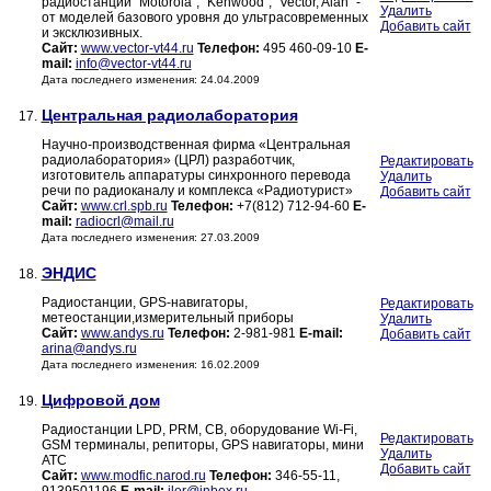
радиостанции "Motorola", "Kenwood", "Vector, Alan" -
Удалить
от моделей базового уровня до ультрасовременных
Добавить сайт
и эксклюзивных.
Сайт:
www.vector-vt44.ru
Телефон:
495 460-09-10
E-
mail:
info@vector-vt44.ru
Дата последнего изменения: 24.04.2009
Центральная радиолаборатория
17.
Научно-производственная фирма «Центральная
радиолаборатория» (ЦРЛ) разработчик,
Редактировать
изготовитель аппаратуры синхронного перевода
Удалить
речи по радиоканалу и комплекса «Радиотурист»
Добавить сайт
Сайт:
www.crl.spb.ru
Телефон:
+7(812) 712-94-60
E-
mail:
radiocrl@mail.ru
Дата последнего изменения: 27.03.2009
ЭНДИС
18.
Радиостанции, GPS-навигаторы,
Редактировать
метеостанции,измерительный приборы
Удалить
Сайт:
www.andys.ru
Телефон:
2-981-981
E-mail:
Добавить сайт
arina@andys.ru
Дата последнего изменения: 16.02.2009
Цифровой дом
19.
Радиостанции LPD, PRM, CB, оборудование Wi-Fi,
Редактировать
GSM терминалы, репиторы, GPS навигаторы, мини
Удалить
АТС
Добавить сайт
Сайт:
www.modfic.narod.ru
Телефон:
346-55-11,