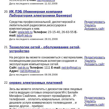
9139501196
E-mail:
iler@inbox.ru
Дата последнего изменения: 11.02.2009
ИК ЛЭБ (Инженерная компания
20.
Лаборатория электроники Бренера)
Средства профессиональной, диспетчерской и
Редактировать
любительской радиосвязи,аксессуаров и
Удалить
комплектующих к ним.
Добавить сайт
Сайт:
www.leb.ru
Телефон:
23-15-40, 26-63-55
E-
mail:
leb@ leb.ru
Дата последнего изменения: 28.01.2009
Технологии сетей - обслуживание сетей,
21.
устройство
На ресурсе вы можете ознакомиться с материалами,
Редактировать
посвященными различным аспектам создания и
Удалить
эксплуатации компьютерных сетей.
Добавить сайт
Сайт:
net-tn.ru
Телефон:
1111
E-mail:
net-tn@mail.ru
Адрес:
net-tn@mail.ru
Дата последнего изменения: 08.09.2008
сервис электронных платежей
22.
Зесь вы можете оплатить с дисконтом свои лицевые
счета ведущих сотовых опероаторов Мтс Билайн
Мегафон Скайлинк.. интернет-провайдеров .. IP-
Редактировать
телефония .. оплатить комунальные..оплатить
Удалить
дешевле услуги коммерческого телевещания .. и
Добавить сайт
многое другое... прибрес