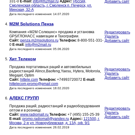
331-0
E-mail:
info@m2mail.ru
Адрес:
Россия,
Добавить сайт
Смоленская область, г. Смоленск п. Печерск, ул.
Минская, 32-А
Дата последнего изменения: 14.07.2020
M2M Solutions Пенза
4.
Компания «М2М Солюшнс» продажа и установка
Редактировать
GPS/ГЛОНАСС навигации и Тахографии.
Удалить
Сайт:
penza.m2msolutions.ru
Телефон:
8-800-551-331-
Добавить сайт
0
E-mail:
info@m2mail.ru
Дата последнего изменения: 05.06.2020
Хит Телеком
5.
Продажа портативных раций и автомобильных
Редактировать
радиостанций Alinco,Baofeng,Yaesu, Hytera, Motorola,
Удалить
Megajet, Optim
Добавить сайт
Сайт:
hittele.com
Телефон:
+74993720072
E-mail:
hittelecom.promo@gmail.com
Дата последнего изменения: 18.02.2020
АЛЕКС ГРУПП
6.
Продажа раций, радиостанций и радиоборудования
Редактировать
оптом и в розницу.
Удалить
Сайт:
www.radiomall.ru
Телефон:
+7 (495) 155-25-39
Добавить сайт
E-mail:
promo.radiomall@yandex.ru
Адрес:
121500, г.
Москва, 2-я ул. Новорублевская, д. 13А, оф. 9/1
Дата последнего изменения: 26.02.2019