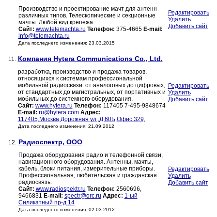
Производство и проектирование мачт для антенн
Редактировать
различных типов. Телескопические и секционные
Удалить
мачты. Любой вид крепежа.
Добавить сайт
Сайт:
www.telemachta.ru
Телефон:
375-4665
E-mail:
info@telemachta.ru
Дата последнего изменения: 23.03.2015
Компания Hytera Communications Co., Ltd.
11.
разработка, производство и продажа товаров,
относящихся к системам профессиональной
мобильной радиосвязи: от аналоговых до цифровых,
Редактировать
от стандартных до магистральных, от портативных и
Удалить
мобильных до системного оборудования.
Добавить сайт
Сайт:
www.hytera.ru
Телефон:
117405 7-495-9848674
E-mail:
ru@hytera.com
Адрес:
117405,Москва,Дорожная ул.,Д.60Б,Oфис 329,
Дата последнего изменения: 21.09.2012
Радиоспектр, ООО
12.
Продажа оборудования радио и телефонной связи,
навигационного оборудования. Антенны, мачты,
кабель, блоки питания, измерительные приборы.
Редактировать
Профессиональная, любительская и гражданская
Удалить
радиосвязь.
Добавить сайт
Сайт:
www.radiospektr.ru
Телефон:
2560696,
9466831
E-mail:
spectr@orc.ru
Адрес:
1-ый
Силикатный пр-д 14
Дата последнего изменения: 02.03.2012