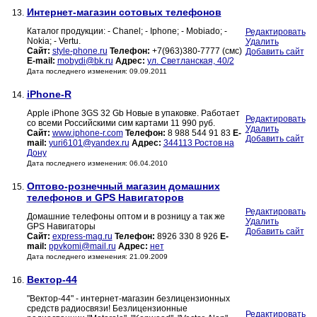
Интернет-магазин сотовых телефонов
13.
Каталог продукции: - Chanel; - Iphone; - Mobiado; -
Редактировать
Nokia; - Vertu.
Удалить
Сайт:
style-phone.ru
Телефон:
+7(963)380-7777 (смс)
Добавить сайт
E-mail:
mobydi@bk.ru
Адрес:
ул. Светланская, 40/2
Дата последнего изменения: 09.09.2011
iPhone-R
14.
Apple iPhone 3GS 32 Gb Новые в упаковке. Работает
Редактировать
со всеми Российскими сим картами 11 990 руб.
Удалить
Сайт:
www.iphone-r.com
Телефон:
8 988 544 91 83
E-
Добавить сайт
mail:
yuri6101@yandex.ru
Адрес:
344113 Ростов на
Дону
Дата последнего изменения: 06.04.2010
Оптово-рознечный магазин домашних
15.
телефонов и GPS Навигаторов
Редактировать
Домашние телефоны оптом и в розницу а так же
Удалить
GPS Навигаторы
Добавить сайт
Сайт:
express-mag.ru
Телефон:
8926 330 8 926
E-
mail:
ppvkomi@mail.ru
Адрес:
нет
Дата последнего изменения: 21.09.2009
Вектор-44
16.
"Вектор-44" - интернет-магазин безлицензионных
средств радиосвязи! Безлицензионные
Редактировать