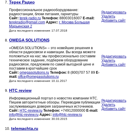
Терек Радио
7.
Профессиональное радиооборудование:
Редактировать
радиостанции, блоки питания, гарнитуры
Удалить
Сайт:
terek-radio.ru
Телефон:
88003016007
E-mail:
Добавить сайт
terekradio@gmail.com
Адрес:
г. Москва Большая
Марьинская 2
Дата последнего изменения: 17.07.2018
OMEGA SOLUTIONS
8.
«OMEGA SOLUTIONS» – это новейшие решения в
области радиосвязи и навигации. Вы всегда можете
положиться на нас: мы профессионально составим
Редактировать
техническое задание, подберем оборудование
Удалить
радиосвязи, предложим по самой выгодной цене и
Добавить сайт
поставим в кратчайшие срок
Сайт:
omegasolutions.ru
Телефон:
8 (800)707 57 89
E-
mail:
offce@omegasolutions.ru
Дата последнего изменения: 10.11.2017
HTC review
9.
Информационный портал о новостях компании HTC.
Редактировать
Пишем авторитетные обзоры. Переводим публикации
Удалить
заслуживающих доверия заграничных источников.
Добавить сайт
Сайт:
HTC-review.ru
Телефон:
+74912000000
E-mail:
info@htc-review.ru
Адрес:
info@htc-review.ru
Дата последнего изменения: 30.03.2015
telemachta.ru
10.