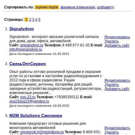
Сортировать по:
оценке гидов
,
времени изменения
,
алфавиту
.
Страницы:
1
2
3
4
5
Signalvdom
1.
Signalvdom - интернет-магазин усилителей сигнала
Редактировать
для дома, дачи, офиса, автомобиля.
Удалить
Сайт:
signalvdom.ru
Телефон:
8 499 677-61-35
E-mail:
Добавить сайт
info@signalvdom.ru
Дата последнего изменения: 01.05.2021
СвязьОптСервис
2.
Опыт работы оптово-розничной продажи и оказания
услуг по установке и настройке радиооборудования с
2012 года в сфере радиосвязи. Рации
Редактировать
(радиостанции), антенны, батарейки для раций,
Удалить
зарядные устройства радиостанций, ретрансляторы,
Добавить сайт
комплексные решения...
Сайт:
sos-23.ru
Телефон:
+79385350111
E-mail:
sos23sos23@yandex.ru
Дата последнего изменения: 19.08.2020
M2M Solutions Смоленск
3.
Компания предлагает готовые решения для
мониторинга автомобилей
Редактировать
Сайт:
smolensk.m2msolutions.ru
Телефон:
8-800-551-
Удалить