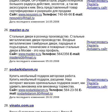
радиостанций, GPS-навигаторов, радиотелефонов
Редактировать
большого радиуса действия, эхолотов , а так же
Удалить
аксессуаров к ним. Весь представленный товар
Добавить сайт
сертифицирован и разрешён для продажи
Сайт:
www.nexuspro.ru
Телефон:
740-66-66
E-mail:
nexuspro@mail.ru
Дата последнего изменения: 14.05.2008
master-p.ru
26.
Стальные двери в розницу производство. Стальные
металлические двери производство. Входные
Редактировать
металлические тамбурные двери, парадные и
Удалить
подъездные, технические и пожарные стальные
Добавить сайт
двери в Москве - это наш профиль.
Сайт:
www.master-p.ru
Телефон:
5642356
E-mail:
masterp08@mail.ru
Дата последнего изменения: 05.03.2008
podarkidarom.ru
27.
Купить необычный подарок авторская работа.
Купить необычный подарок, расценки. Наш
Редактировать
интернет магазин оригинальных подарков знает, как
Удалить
удивить виновника или виновницу торжества.
Добавить сайт
Сайт:
www.podarkidarom.ru
Телефон:
564-23-56
E-
mail:
podarkidarom.80@mail.ru
Дата последнего изменения: 29.02.2008
vinato.com.ua
28.