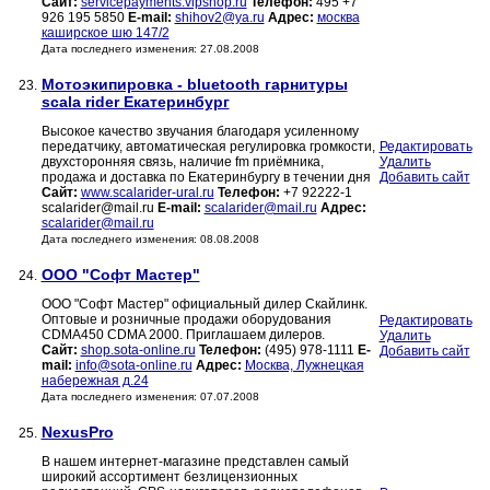
Сайт:
servicepayments.vipshop.ru
Телефон:
495 +7
926 195 5850
E-mail:
shihov2@ya.ru
Адрес:
москва
каширское шю 147/2
Дата последнего изменения: 27.08.2008
Мотоэкипировка - bluetooth гарнитуры
23.
scala rider Екатеринбург
Высокое качество звучания благодаря усиленному
передатчику, автоматическая регулировка громкости,
Редактировать
двухсторонняя связь, наличие fm приёмника,
Удалить
продажа и доставка по Екатеринбургу в течении дня
Добавить сайт
Сайт:
www.scalarider-ural.ru
Телефон:
+7 92222-1
scalarider@mail.ru
E-mail:
scalarider@mail.ru
Адрес:
scalarider@mail.ru
Дата последнего изменения: 08.08.2008
ООО "Софт Мастер"
24.
ООО "Софт Мастер" официальный дилер Скайлинк.
Оптовые и розничные продажи оборудования
Редактировать
CDMA450 CDMA 2000. Приглашаем дилеров.
Удалить
Сайт:
shop.sota-online.ru
Телефон:
(495) 978-1111
E-
Добавить сайт
mail:
info@sota-online.ru
Адрес:
Москва, Лужнецкая
набережная д.24
Дата последнего изменения: 07.07.2008
NexusPro
25.
В нашем интернет-магазине представлен самый
широкий ассортимент безлицензионных