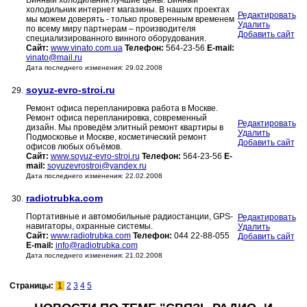
Винный холодильник лучшие цены. Винный
холодильник интернет магазины. В наших проектах
Редактировать
мы можем доверять - только проверенным временем
Удалить
по всему миру партнерам – производителя
Добавить сайт
специализированного винного оборудования.
Сайт:
www.vinato.com.ua
Телефон:
564-23-56
E-mail:
vinato@mail.ru
Дата последнего изменения: 29.02.2008
soyuz-evro-stroi.ru
29.
Ремонт офиса перепланировка работа в Москве.
Ремонт офиса перепланировка, современный
Редактировать
дизайн. Мы проведём элитный ремонт квартиры в
Удалить
Подмосковье и Москве, косметический ремонт
Добавить сайт
офисов любых объёмов.
Сайт:
www.soyuz-evro-stroi.ru
Телефон:
564-23-56
E-
mail:
soyuzevrostroi@yandex.ru
Дата последнего изменения: 22.02.2008
radiotrubka.com
30.
Портативные и автомобильные радиостанции, GPS-
Редактировать
навигаторы, охранные системы.
Удалить
Сайт:
www.radiotrubka.com
Телефон:
044 22-88-055
Добавить сайт
E-mail:
info@radiotrubka.com
Дата последнего изменения: 21.02.2008
Страницы:
1
2
3
4
5