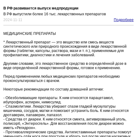
В РФ развивается выпуск медпродукции
В РФ выпустили более 16 тыс. лекарственных препаратов
2024-11-11
Подробнее
МЕДИЦИНСКИЕ ПРЕПАРАТЫ
* Лекарственный препарат — это вещество или смесь веществ
синтетического или природного происхождения в виде лекарственной
формы (таблетки, капсулы, раствора, мази и т. п.), применяемые для
профилактики, диагностики и лечения заболеваний.
Другими словами, это лекарственное средство в определённой дозе в
виде определённой лекарственной формы, готовое к применению.
Перед применением любых медицинских препаратов необходимо
проконсультироваться с врачом.
Некоторые рекомендации по составу домашней аптечки:
- Обезболивающие препараты. К ним относятся парацетамол,
ибупрофен, аспирин, нимесулид.
- Спазмолитики. Лекарства убирают спазм гладкой мускулатуры
кишечника, сосудов, матки и помогают устранить боль. К ним относятся
дротаверин, папаверин, папазол.
- Средства от диареи. К ним относятся смекта, активированный уголь,
полисорб, «Энтеросгель». Для восстановления после диареи можно
иметь «Регидрон».
- Противоаллергические средства. Антигистаминные препараты помогут
уменьшить отёк носа при простуде и убрать зуд после укусов насекомых.