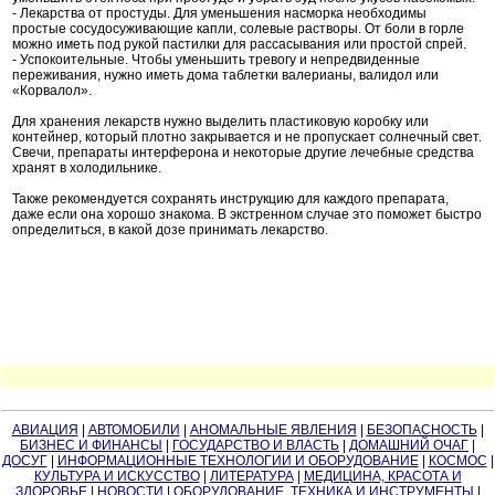
- Лекарства от простуды. Для уменьшения насморка необходимы
простые сосудосуживающие капли, солевые растворы. От боли в горле
можно иметь под рукой пастилки для рассасывания или простой спрей.
- Успокоительные. Чтобы уменьшить тревогу и непредвиденные
переживания, нужно иметь дома таблетки валерианы, валидол или
«Корвалол».
Для хранения лекарств нужно выделить пластиковую коробку или
контейнер, который плотно закрывается и не пропускает солнечный свет.
Свечи, препараты интерферона и некоторые другие лечебные средства
хранят в холодильнике.
Также рекомендуется сохранять инструкцию для каждого препарата,
даже если она хорошо знакома. В экстренном случае это поможет быстро
определиться, в какой дозе принимать лекарство.
АВИАЦИЯ
|
АВТОМОБИЛИ
|
АНОМАЛЬНЫЕ ЯВЛЕНИЯ
|
БЕЗОПАСНОСТЬ
|
БИЗНЕС И ФИНАНСЫ
|
ГОСУДАРСТВО И ВЛАСТЬ
|
ДОМАШНИЙ ОЧАГ
|
ДОСУГ
|
ИНФОРМАЦИОННЫЕ ТЕХНОЛОГИИ И ОБОРУДОВАНИЕ
|
КОСМОС
|
КУЛЬТУРА И ИСКУССТВО
|
ЛИТЕРАТУРА
|
МЕДИЦИНА, КРАСОТА И
ЗДОРОВЬЕ
|
НОВОСТИ
|
ОБОРУДОВАНИЕ, ТЕХНИКА И ИНСТРУМЕНТЫ
|