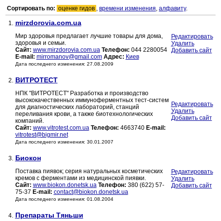
Сортировать по:
оценке гидов
,
времени изменения
,
алфавиту
.
mirzdorovia.com.ua
1.
Мир здоровья предлагает лучшие товары для дома,
Редактировать
здоровья и семьи.
Удалить
Сайт:
www.mirzdorovia.com.ua
Телефон:
044 2280054
Добавить сайт
E-mail:
mirromanov@gmail.com
Адрес:
Киев
Дата последнего изменения: 27.08.2009
ВИТРОТЕСТ
2.
НПК "ВИТРОТЕСТ" Разработка и производство
высококачественных иммуноферментных тест-систем
Редактировать
для диагностических лабораторий, станций
Удалить
переливания крови, а также биотехнологических
Добавить сайт
компаний.
Сайт:
www.vitrotest.com.ua
Телефон:
4663740
E-mail:
vitrotest@bigmir.net
Дата последнего изменения: 30.01.2007
Биокон
3.
Поставка пиявок; серия натуральных косметических
Редактировать
кремов с ферментами из медицинской пиявки.
Удалить
Сайт:
www.biokon.donetsk.ua
Телефон:
380 (622) 57-
Добавить сайт
75-37
E-mail:
contact@biokon.donetsk.ua
Дата последнего изменения: 01.08.2004
Препараты Тяньши
4.