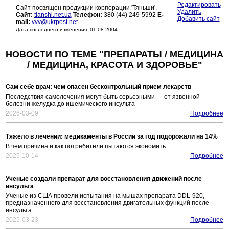
Редактировать
Сайт посвящен продукции корпорации 'Тяньши'.
Удалить
Сайт:
tianshi.net.ua
Телефон:
380 (44) 249-5992
E-
Добавить сайт
mail:
vvv@ukrpost.net
Дата последнего изменения: 01.08.2004
НОВОСТИ ПО ТЕМЕ "ПРЕПАРАТЫ / МЕДИЦИНА
/ МЕДИЦИНА, КРАСОТА И ЗДОРОВЬЕ"
Сам себе врач: чем опасен бесконтрольный прием лекарств
Последствия самолечения могут быть серьезными — от язвенной
болезни желудка до ишемического инсульта
2026-03-09
Подробнее
Тяжело в лечении: медикаменты в России за год подорожали на 14%
В чем причина и как потребители пытаются экономить
2025-10-14
Подробнее
Ученые создали препарат для восстановления движений после
инсульта
Ученые из США провели испытания на мышах препарата DDL-920,
предназначенного для восстановления двигательных функций после
инсульта
2025-03-23
Подробнее