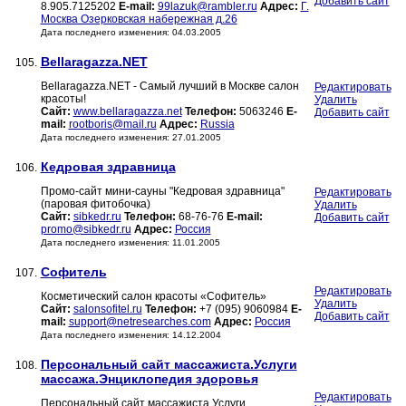
Добавить сайт
8.905.7125202
E-mail:
99lazuk@rambler.ru
Адрес:
Г.
Москва Озерковская набережная д.26
Дата последнего изменения: 04.03.2005
Bellaragazza.NET
105.
Bellaragazza.NET - Самый лучший в Москве салон
Редактировать
красоты!
Удалить
Сайт:
www.bellaragazza.net
Телефон:
5063246
E-
Добавить сайт
mail:
rootboris@mail.ru
Адрес:
Russia
Дата последнего изменения: 27.01.2005
Кедровая здравница
106.
Промо-сайт мини-сауны "Кедровая здравница"
Редактировать
(паровая фитобочка)
Удалить
Сайт:
sibkedr.ru
Телефон:
68-76-76
E-mail:
Добавить сайт
promo@sibkedr.ru
Адрес:
Россия
Дата последнего изменения: 11.01.2005
Софитель
107.
Редактировать
Косметический салон красоты «Софитель»
Удалить
Сайт:
salonsofitel.ru
Телефон:
+7 (095) 9060984
E-
Добавить сайт
mail:
support@netresearches.com
Адрес:
Россия
Дата последнего изменения: 14.12.2004
Персональный сайт массажиста.Услуги
108.
массажа.Энциклопедия здоровья
Редактировать
Персональный сайт массажиста.Услуги