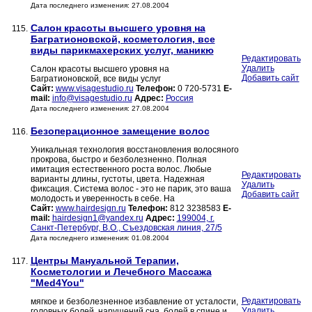
Дата последнего изменения: 27.08.2004
Салон красоты высшего уровня на
115.
Багратионовской, косметология, все
виды парикмахерских услуг, маникю
Редактировать
Удалить
Салон красоты высшего уровня на
Добавить сайт
Багратионовской, все виды услуг
Сайт:
www.visagestudio.ru
Телефон:
0 720-5731
E-
mail:
info@visagestudio.ru
Адрес:
Россия
Дата последнего изменения: 27.08.2004
Безоперационное замещение волос
116.
Уникальная технология восстановления волосяного
прокрова, быстро и безболезненно. Полная
имитация естественного роста волос. Любые
Редактировать
варианты длины, густоты, цвета. Надежная
Удалить
фиксация. Система волос - это не парик, это ваша
Добавить сайт
молодость и уверенность в себе. На
Сайт:
www.hairdesign.ru
Телефон:
812 3238583
E-
mail:
hairdesign1@yandex.ru
Адрес:
199004, г.
Санкт-Петербург, В.О., Съездовская линия, 27/5
Дата последнего изменения: 01.08.2004
Центры Мануальной Терапии,
117.
Косметологии и Лечебного Массажа
"Med4You"
Редактировать
мягкое и безболезненное избавление от усталости,
Удалить
головных болей, нарушений сна, болей в спине и