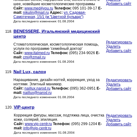
Добавить сайт
шее, новейшие косметологические программы
Сайт:
www.med4you.ru
Телефон:
095 101-39-17
E-
mail:
nikulin@mail.ru
Адрес:
ул. Садовая-
Самотечная, 15/1 (м."Цветной бульвар")
Дата последнего изменения: 01.08.2004
BENESSERE, Итальянский медицинский
118.
центр
Редактировать
Стоматологическая, косметологическая помощь,
Удалить
услуги по программе 'семейный доктор'
Добавить сайт
Сайт:
www.italmed.ru
Телефон:
(095) 234-9026
E-
mail:
cmi@zmail.ru
Дата последнего изменения: 01.08.2004
Nail Lux, салон
119.
Наращивание, дизайн ногтей, коррекция, уход за
Редактировать
ногтями. Элитный маникюр.
Удалить
Сайт:
naillux.narod.ru
Телефон:
(095) 362-0951
E-
Добавить сайт
mail:
naillux@narod.ru
Дата последнего изменения: 01.08.2004
VIP-центр
120.
Коррекция фигуры, массаж, подтяжка лица, очистка
Редактировать
кожи, солярий, эпиляция.
Удалить
Сайт:
www.vip-centr.ru
Телефон:
(095) 299-1204
E-
Добавить сайт
mail:
info@vip-centr.ru
Дата последнего изменения: 01.08.2004