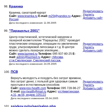
Краинка
98.
Редактировать
Краинка, санаторий-курорт
Удалить
Сайт:
www.krainka.ru
E-mail:
m25t@yandex.ru
Адрес:
Добавить сайт
Россия
Дата последнего изменения: 11.08.2005
"Парацельс 2001"
99.
Центр пластической, эстетической хирургии и
лазерной косметологии "Парацельс 2001" проводит
пластические операции, операции по увеличению
Редактировать
груди, ультрозвуковой липосакци и т.д. В центре
Удалить
можно сделать лазерную эпиляцию...
Добавить сайт
Сайт:
www.lazmed.ru
Телефон:
095 937-80-25
E-
mail:
admin@lazmed.ru
Адрес:
г.Москва,
ст.м.Смоленская, Смоленский пассаж.
Дата последнего изменения: 24.05.2005
ПСВ
100.
Вернуть молодость и похудеть без затрат времени,
без затрат денег, с пользой для здоровья самым
Редактировать
простым и естественным способом.
Удалить
Сайт:
www.psv-health.com
Телефон:
095 728-96-27
Добавить сайт
E-mail:
psv-health@mail.ru
Адрес:
ул.Никитинская,
д.31, кв.56, индекс 105122
Дата последнего изменения: 05.04.2005
ssivkov.ru/ru/sec/salon.php
101.