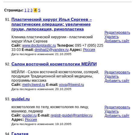
Страницы:
1
2
3
4
5
Пластический хирург Илья Сергеев –
91.
пластические операции: увеличение
груди, липосакция, ринопластика
Редактировать
Удалить
Клиника пластической хирургии - пластический
Добавить сайт
хирург Илья Сергеев
Сайт:
www.doctorplastic.ru
Телефон:
095 +7 (095) 225
33 03
E-mail:
dmihail2@yandex.ru
Адрес:
Россия
Дата последнего изменения: 21.10.2005
Салон восточной косметологии МЕЙЛИ
92.
МЕЙЛИ - Салон восточной косметологии, солярий,
Редактировать
продукция Традиционной китайской медицины,
Удалить
программы массажа
Добавить сайт
Сайт:
meily.liwest.ru
E-mail:
vova@liwest.ru
Дата последнего изменения: 20.10.2005
guidel.ru
93.
косметология по телу, косметология по лицу,
Редактировать
маникюр, педикюр
Удалить
Сайт:
guidel.ru
E-mail:
registr-guidel@rambler.ru
Добавить сайт
Адрес:
Россия
Дата последнего изменения: 19.10.2005
Галатея
94.