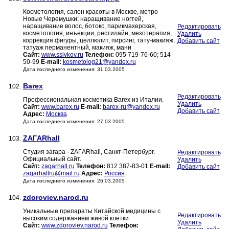
Косметология, салон красоты в Москве, метро
Новые Черемушки: наращивание ногтей,
наращивание волос, ботокс, парикмахерская,
Редактировать
косметология, инъекции, рестилайн, мезотерапия,
Удалить
коррекция фигуры, целлюлит, пирсинг, тату-макияж,
Добавить сайт
татуаж перманентный, макияж, мани
Сайт:
www.ssivkov.ru
Телефон:
095 719-76-60; 514-
50-99
E-mail:
kosmetolog21@yandex.ru
Дата последнего изменения: 31.03.2005
Barex
102.
Редактировать
Профессиональная косметика Barex из Италии.
Удалить
Сайт:
www.barex.ru
E-mail:
barex-ru@yandex.ru
Добавить сайт
Адрес:
Москва
Дата последнего изменения: 27.03.2005
ZAГARhall
103.
Студия загара - ZAГARhall, Санкт-Петербург.
Редактировать
Официальный сайт.
Удалить
Сайт:
zagarhall.ru
Телефон:
812 387-83-01
E-mail:
Добавить сайт
zagarhallru@mail.ru
Адрес:
Россия
Дата последнего изменения: 26.03.2005
zdoroviev.narod.ru
104.
Уникальные препараты Китайской медицины с
Редактировать
высоким содержанием живой клетки
Удалить
Сайт:
www.zdoroviev.narod.ru
Телефон: