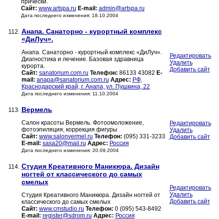
прически.
Сайт:
www.artspa.ru
E-mail:
admin@artspa.ru
Дата последнего изменения: 18.10.2004
Анапа. Санаторно - курортный комплекс
112.
«ДиЛуч».
Анапа. Санаторно - курортный комплекс «ДиЛуч».
Редактировать
Диагностика и лечение. Базовая здравница
Удалить
курорта.
Добавить сайт
Сайт:
sanatorium.com.ru
Телефон:
86133 43082
E-
mail:
anapa@sanatorium.com.ru
Адрес:
РФ,
Краснодарский край, г. Анапа, ул. Пушкина, 22
Дата последнего изменения: 11.10.2004
Вермель
113.
Салон красоты Вермель. Фотоомоложение,
Редактировать
фотоэпиляция, коррекция фигуры
Удалить
Сайт:
www.salonvermel.ru
Телефон:
(095) 331-3233
Добавить сайт
E-mail:
sasa20@mail.ru
Адрес:
Россия
Дата последнего изменения: 20.09.2004
Студия Креативного Маникюра. Дизайн
114.
ногтей от классического до самых
смелых
Редактировать
Удалить
Студия Креативного Маникюра. Дизайн ногтей от
Добавить сайт
классического до самых смелых
Сайт:
www.cmstudio.ru
Телефон:
0 (095) 543-8492
E-mail:
register@sdrom.ru
Адрес:
Россия