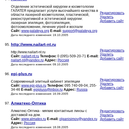
Отделение эстетической хирургии и косметологии
ГАЛАТЕЯ предлагает услуги высочайшего качества в
Редактировать
области лазерной косметологии, пластической,
Удалить
реконструктивной и эстетической хирургии:
Добавить сайт
лазерная эпиляция, фотоэпиляция,
фотоомоложение, лечение угрей и воспале
Сайт:
www.galateya.org
E-mail:
support@galateya.org
Дата последнего изменения: 19.10.2005
http://www.nailart-nt.ru
95.
Редактировать
http://www.nailart-nt.ru
Удалить
Сайт:
nailart-nt.ru
Телефон:
0 (095)-509-20-71
E-mail:
Добавить сайт
nailart-nt@yandex.ru
Адрес:
Россия
Дата последнего изменения: 09.10.2005
epi-plus.ru
96.
Редактировать
Современный элитный кабинет эпиляции
Удалить
Сайт:
www.epi-plus.ru
Телефон:
095 740-09-04, 255-
Добавить сайт
34-46
E-mail:
epipluss@inbox.ru
Адрес:
Russia
Дата последнего изменения: 16.09.2005
Алматекс-Оптика
97.
Алматекс-Оптика - мягкие контактные линзы с
Редактировать
доставкой на дом.
Удалить
Сайт:
www.almatex.ru
E-mail:
olganisimov@yandex.ru
Добавить сайт
Адрес:
Россия
Дата последнего изменения: 18.08.2005