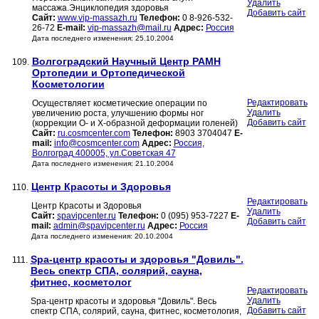
Удалить
массажа.Энциклопедия здоровья
Добавить сайт
Сайт:
www.vip-massazh.ru
Телефон:
0 8-926-532-
26-72
E-mail:
vip-massazh@mail.ru
Адрес:
Россия
Дата последнего изменения: 25.10.2004
Волгоградский Научный Центр РАМН
109.
Ортопедии и Ортопедической
Косметологии
Редактировать
Осуществляет косметические операции по
Удалить
увеличению роста, улучшению формы ног
Добавить сайт
(коррекции О- и Х-образной деформации голеней)
Сайт:
ru.cosmcenter.com
Телефон:
8903 3704047
E-
mail:
info@cosmcenter.com
Адрес:
Россия,
Волгоград 400005, ул.Советская 47
Дата последнего изменения: 21.10.2004
Центр Красоты и Здоровья
110.
Редактировать
Центр Красоты и Здоровья
Удалить
Сайт:
spavipcenter.ru
Телефон:
0 (095) 953-7227
E-
Добавить сайт
mail:
admin@spavipcenter.ru
Адрес:
Россия
Дата последнего изменения: 20.10.2004
Spa-центр красоты и здоровья "Довиль".
111.
Весь спектр СПА, солярий, сауна,
фитнес, косметолог
Редактировать
Удалить
Spa-центр красоты и здоровья "Довиль". Весь
Добавить сайт
спектр СПА, солярий, сауна, фитнес, косметология,