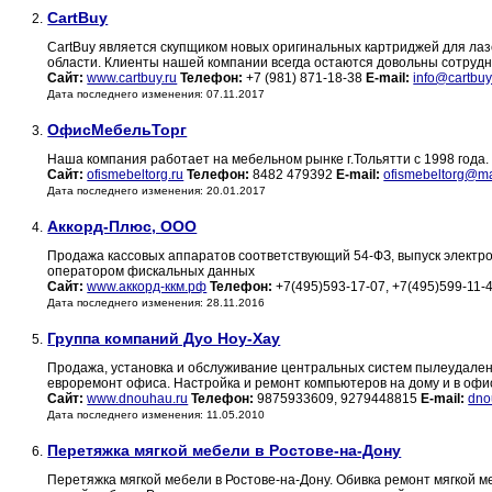
CartBuy
2.
CartBuy является скупщиком новых оригинальных картриджей для лаз
области. Клиенты нашей компании всегда остаются довольны сотруд
Сайт:
www.cartbuy.ru
Телефон:
+7 (981) 871-18-38
E-mail:
info@cartbuy
Дата последнего изменения: 07.11.2017
ОфисМебельТорг
3.
Наша компания работает на мебельном рынке г.Тольятти с 1998 года.
Сайт:
ofismebeltorg.ru
Телефон:
8482 479392
E-mail:
ofismebeltorg@ma
Дата последнего изменения: 20.01.2017
Аккорд-Плюс, ООО
4.
Продажа кассовых аппаратов соответствующий 54-ФЗ, выпуск электр
оператором фискальных данных
Сайт:
www.аккорд-ккм.рф
Телефон:
+7(495)593-17-07, +7(495)599-11-
Дата последнего изменения: 28.11.2016
Группа компаний Дуо Ноу-Хау
5.
Продажа, установка и обслуживание центральных систем пылеудален
евроремонт офиса. Настройка и ремонт компьютеров на дому и в офис
Сайт:
www.dnouhau.ru
Телефон:
9875933609, 9279448815
E-mail:
dno
Дата последнего изменения: 11.05.2010
Перетяжка мягкой мебели в Ростове-на-Дону
6.
Перетяжка мягкой мебели в Ростове-на-Дону. Обивка ремонт мягкой м