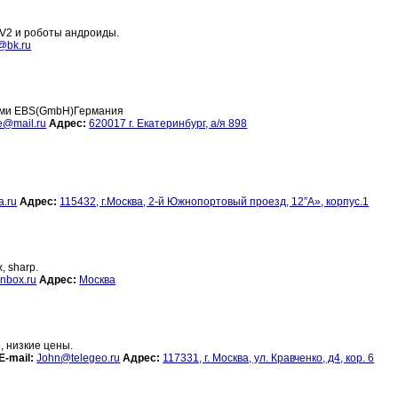
 V2 и роботы андроиды.
o@bk.ru
ами EBS(GmbH)Германия
te@mail.ru
Адрес:
620017 г. Екатеринбург, а/я 898
a.ru
Адрес:
115432, г.Москва, 2-й Южнопортовый проезд, 12”А», корпус.1
, sharp.
nbox.ru
Адрес:
Москва
, низкие цены.
E-mail:
John@telegeo.ru
Адрес:
117331, г. Москва, ул. Кравченко, д4, кор. 6