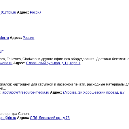
_01@bk.ru
Адрес:
Россия
ler.ru
Адрес:
Россия
d"
a, Fellowes, Gladwork и другого офисного оборудования. Доставка бесплатна
world.ru
Адрес:
Славянский бульвар, д.11, корп.1
риалов: картриджи для струйной и лазерной печати, расходные материалы д
и...
:
apotapov@resource-media.ru
Адрес:
г.Москва, 2й Хорошевский проезд, д.7
ого центра Canon.
ple@rin.ru
Адрес:
СПб, Лиговский пр., д.73