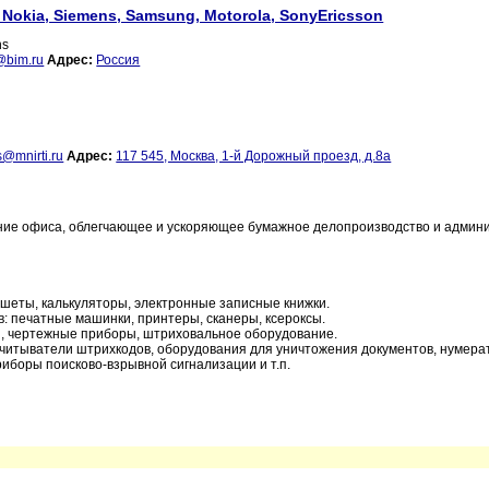
okia, Siemens, Samsung, Motorola, SonyEricsson
ns
@bim.ru
Адрес:
Россия
s@mnirti.ru
Адрес:
117 545, Москва, 1-й Дорожный проезд, д.8а
ние офиса, облегчающее и ускоряющее бумажное делопроизводство и админ
ншеты, калькуляторы, электронные записные книжки.
: печатные машинки, принтеры, сканеры, ксероксы.
ты, чертежные приборы, штриховальное оборудование.
считыватели штрихкодов, оборудования для уничтожения документов, нумера
риборы поисково-взрывной сигнализации и т.п.