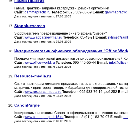
Гамма Практик
16.
Гамма Практик - заправка картриджей, ремонт оргтехники
Сайт:
gammapractic.ru
Телефон:
095 589-60-69
E-mail:
gammapractic
Дата последнего изменения: 17.09.2005
Stopbluescreen
17.
Stopbluescreen предотвращение синего экрана "смерти"
Сайт:
www.wapbar.newmail.ru
Телефон:
65-43-21
E-mail:
sklime@ramb
Дата последнего изменения: 25.08.2005
Интернет-магазин офисного оборудования "Office Worl
18.
Продажа уничтожителей документов от мировых производителей Kobr
Сайт:
www.office-world.ru
Телефон:
095 445-55-44
E-mail:
info@office-
Дата последнего изменения: 24.05.2005
Resource-media.ru
19.
Своим партнерам компания предлагает весь спектр расходных мате
матричных принтеров, тонеры и барабаны для копировальной техник
Сайт:
www.resource-media.ru
Телефон:
095 933-76-16, доб.252
E-mail
Дата последнего изменения: 23.05.2005
CanonPurple
20.
Копировальная техника Canon от официального сервисного системн
Сайт:
www.canonpurple.h15.ru
Телефон:
8 (911) 183-70-07
E-mail:
pur
Дата последнего изменения: 18.05.2005