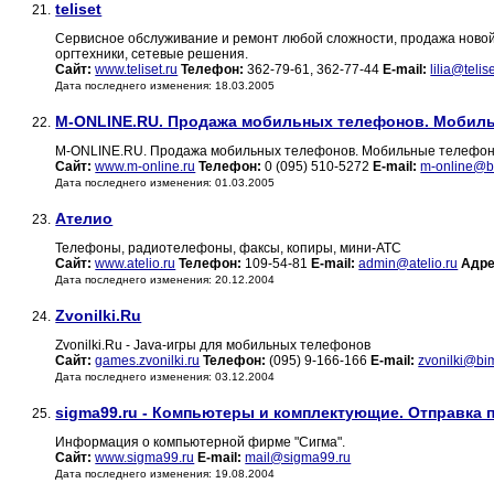
teliset
21.
Сервисное обслуживание и ремонт любой сложности, продажа ново
оргтехники, сетевые решения.
Сайт:
www.teliset.ru
Телефон:
362-79-61, 362-77-44
E-mail:
lilia@telis
Дата последнего изменения: 18.03.2005
M-ONLINE.RU. Продажа мобильных телефонов. Мобил
22.
M-ONLINE.RU. Продажа мобильных телефонов. Мобильные телефон
Сайт:
www.m-online.ru
Телефон:
0 (095) 510-5272
E-mail:
m-online@b
Дата последнего изменения: 01.03.2005
Ателио
23.
Телефоны, радиотелефоны, факсы, копиры, мини-АТС
Сайт:
www.atelio.ru
Телефон:
109-54-81
E-mail:
admin@atelio.ru
Адре
Дата последнего изменения: 20.12.2004
Zvonilki.Ru
24.
Zvonilki.Ru - Java-игры для мобильных телефонов
Сайт:
games.zvonilki.ru
Телефон:
(095) 9-166-166
E-mail:
zvonilki@bi
Дата последнего изменения: 03.12.2004
sigma99.ru - Компьютеры и комплектующие. Отправка 
25.
Информация о компьютерной фирме "Сигма".
Сайт:
www.sigma99.ru
E-mail:
mail@sigma99.ru
Дата последнего изменения: 19.08.2004