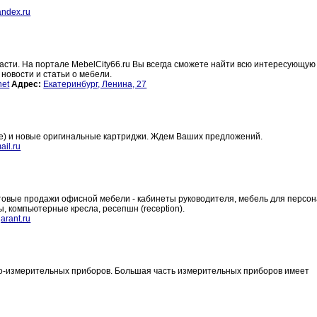
ndex.ru
ласти. На портале MebelCity66.ru Вы всегда сможете найти всю интересующую
новости и статьи о мебели.
net
Адрес:
Екатеринбург, Ленина, 27
е) и новые оригинальные картриджи. Ждем Ваших предложений.
il.ru
товые продажи офисной мебели - кабинеты руководителя, мебель для персон
 компьютерные кресла, ресепшн (reception).
rant.ru
но-измерительных приборов. Большая часть измерительных приборов имеет