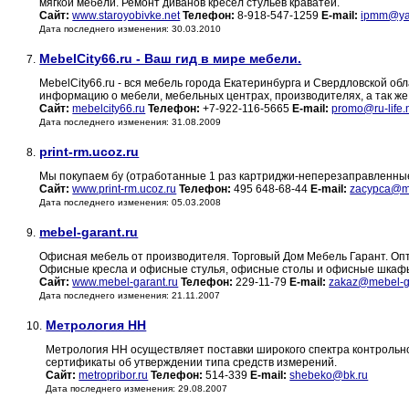
мягкой мебели. Ремонт диванов кресел стульев краватей.
Сайт:
www.staroyobivke.net
Телефон:
8-918-547-1259
E-mail:
ipmm@ya
Дата последнего изменения: 30.03.2010
MebelCity66.ru - Ваш гид в мире мебели.
7.
MebelCity66.ru - вся мебель города Екатеринбурга и Свердловской об
информацию о мебели, мебельных центрах, производителях, а так же 
Сайт:
mebelcity66.ru
Телефон:
+7-922-116-5665
E-mail:
promo@ru-life.
Дата последнего изменения: 31.08.2009
print-rm.ucoz.ru
8.
Мы покупаем бу (отработанные 1 раз картриджи-неперезаправленны
Сайт:
www.print-rm.ucoz.ru
Телефон:
495 648-68-44
E-mail:
zacypca@ma
Дата последнего изменения: 05.03.2008
mebel-garant.ru
9.
Офисная мебель от производителя. Торговый Дом Мебель Гарант. Оп
Офисные кресла и офисные стулья, офисные столы и офисные шкафы,
Сайт:
www.mebel-garant.ru
Телефон:
229-11-79
E-mail:
zakaz@mebel-ga
Дата последнего изменения: 21.11.2007
Метрология НН
10.
Метрология НН осуществляет поставки широкого спектра контроль
сертификаты об утверждении типа средств измерений.
Сайт:
metropribor.ru
Телефон:
514-339
E-mail:
shebeko@bk.ru
Дата последнего изменения: 29.08.2007