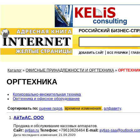
РОССИЙСКИЙ БИЗНЕС-СПР
|
|
ДОБАВИТЬ САЙТ
ВСЕ РУБРИКИ
ГЛАВ
Каталог
»
ОФИСНЫЕ ПРИНАДЛЕЖНОСТИ И ОРГТЕХНИКА
»
ОРГТЕХНИ
ОРГТЕХНИКА
Копировально-множительная техника
Оргтехника и офисное оборудование
Сортировать по:
оценке гидов
,
времени изменения
,
алфавиту
.
АйТиАС, ООО
1.
Продажа и обслуживание кассовых аппаратов.
Сайт:
aytias.ru
Телефон:
+79610626464
E-mail:
aytias-saa@outlook.co
Дата последнего изменения: 21.09.2020