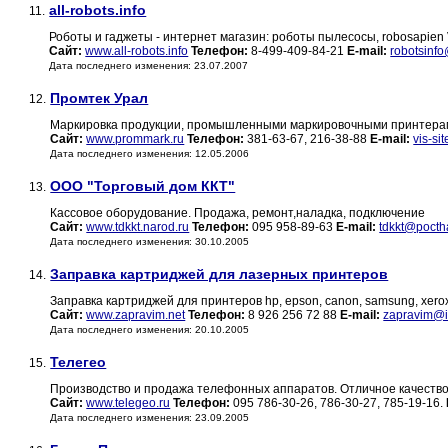
all-robots.info
11.
Роботы и гаджеты - интернет магазин: роботы пылесосы, robosapien
Сайт:
www.all-robots.info
Телефон:
8-499-409-84-21
E-mail:
robotsinf
Дата последнего изменения: 23.07.2007
Промтек Урал
12.
Маркировка продукции, промышленными маркировочными принтер
Сайт:
www.prommark.ru
Телефон:
381-63-67, 216-38-88
E-mail:
vis-si
Дата последнего изменения: 12.05.2006
ООО "Торговый дом ККТ"
13.
Кассовое оборудование. Продажа, ремонт,наладка, подключение
Сайт:
www.tdkkt.narod.ru
Телефон:
095 958-89-63
E-mail:
tdkkt@pocth
Дата последнего изменения: 30.10.2005
Заправка картриджей для лазерных принтеров
14.
Заправка картриджей для принтеров hp, epson, canon, samsung, xerox
Сайт:
www.zapravim.net
Телефон:
8 926 256 72 88
E-mail:
zapravim@i
Дата последнего изменения: 20.10.2005
Телегео
15.
Производство и продажа телефонных аппаратов. Отличное качество
Сайт:
www.telegeo.ru
Телефон:
095 786-30-26, 786-30-27, 785-19-16.
Дата последнего изменения: 23.09.2005