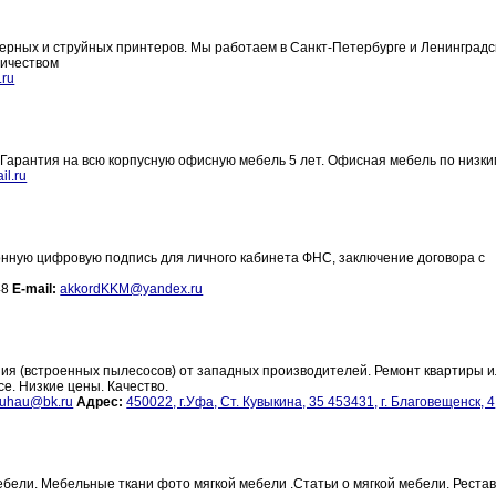
ерных и струйных принтеров. Мы работаем в Санкт-Петербурге и Ленинградс
ничеством
.ru
 Гарантия на всю корпусную офисную мебель 5 лет. Офисная мебель по низки
il.ru
онную цифровую подпись для личного кабинета ФНС, заключение договора с
48
E-mail:
akkordKKM@yandex.ru
ия (встроенных пылесосов) от западных производителей. Ремонт квартиры 
е. Низкие цены. Качество.
uhau@bk.ru
Адрес:
450022, г.Уфа, Ст. Кувыкина, 35 453431, г. Благовещенск, 4
ебели. Мебельные ткани фото мягкой мебели .Статьи о мягкой мебели. Реста