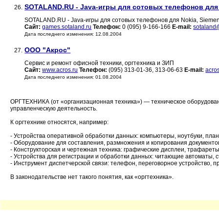
SOTALAND.RU - Java-игры для сотовых телефонов для N
26.
SOTALAND.RU - Java-игры для сотовых телефонов для Nokia, Sieme
Сайт:
games.sotaland.ru
Телефон:
0 (095) 9-166-166
E-mail:
sotaland
Дата последнего изменения: 12.08.2004
ООО "Акрос"
27.
Сервис и ремонт офисной техники, оргтехника и ЗИП
Сайт:
www.acros.ru
Телефон:
(095) 313-01-36, 313-06-63
E-mail:
acro
Дата последнего изменения: 01.08.2004
ОРГТЕХНИКА (от «организационная техника») — техническое оборудова
управленческую деятельность.
К оргтехнике относятся, например:
- Устройства оперативной обработки данных: компьютеры, ноутбуки, пла
- Оборудование для составления, размножения и копирования документов
- Конструкторская и чертежная техника: графические дисплеи, трафаре
- Устройства для регистрации и обработки данных: читающие автоматы, 
- Инструмент диспетчерской связи: телефон, переговорное устройство, п
В законодательстве нет такого понятия, как «оргтехника».