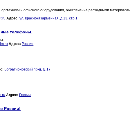
й оргтехники и офисного оборудования, обеспечение расходными материала
et.ru
Адрес:
ул. Красноказарменная, д.13, стр.1
ьные телефоны.
ы.
im.ru
Адрес:
Россия
с:
Богратионовский пр-д, д. 17
m.ru
Адрес:
Россия
по России!