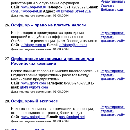
Редактировать
регистрация и обслуживание оффшоров
Удалить
Сайт:
www.bbp-net.ru
Телефон:
371 7289329
E-mail:
Добавить сайт
consult@bbp-net.ur
Адрес:
40 Brivibas Street 21a
Дата последнего изменения: 01.08.2004
Оффшор – право не платить налоги
26.
Информация о преимуществах проведения
Редактировать
операций в зарубежных оффшорных зонах.
Удалить
Особенности регистрации фирм. Законодательство.
Добавить сайт
Сайт:
offstage.euro.ru
E-mail:
offstage@euro.ru
Дата последнего изменения: 01.08.2004
Оффшорные механизмы и решения для
27.
Российских компаний
Всевозможные способы снижения налогообложения.
Редактировать
Осуществление эффективных расчетов между
Удалить
Российскими предприятиями.
Добавить сайт
Сайт:
www.gloffs.com
Телефон:
8-903-940-7718
E-
mail:
gloffs@gloffs.com
Дата последнего изменения: 01.08.2004
Оффшорный экспресс
28.
Редактировать
Налоговое планирование, компании, корпорации,
Удалить
второе гражданство, трасты, банки, кредит.
Добавить сайт
Сайт:
www.nalogi.net
E-mail:
post@nalogi.net
Дата последнего изменения: 01.08.2004