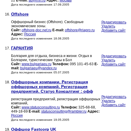
22
E-mail:
ab@rhn.ru
Адрес:
Москва
Дата последнего изменения: 17.09.2005
Offshore
16.
Оффшорный бизнес (Offshore). Свободные
Редактировать
экономические зоны.
Удалить
Сайт:
offshore-doc.net.ru
E-mail:
offshore@riapro.ru
Добавить сайт
Адрес:
Россия
Дата последнего изменения: 18.08.2005
ГАРАНТИЯ
17.
Болгария для отдыха, бизнеса и жизни. Отдых в
Редактировать
Болгарии, туристические туры в Бол
Удалить
Сайт:
www.bulgariaeu.ru
Телефон:
095 101-45-63
E-
Добавить сайт
mail:
bulgariaeu@yandex.ru
Дата последнего изменения: 05.07.2005
Оффшорные компании. Регистрация
18.
оффшорных компаний. Регистрация
предприятий. Статус Консалтинг : офф
Редактировать
регистрация предприятий, регистрация оффшорных
Удалить
компаний,
Добавить сайт
Сайт:
www.statusconsulting.ru
Телефон:
325-68-68,
449-18-69
E-mail:
statusconsulting@rambler.ru
Адрес:
Россия
Дата последнего изменения: 19.05.2005
Оффшор Fastcorp UK
19.