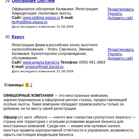
Обозрение OldTime
29.
Оффшорное обозрение Калмыкии. Регистрация.
Редактировать
Аккредитация. Налоговые льготы.
Удалить
Сайт:
www.oldtime.agava.ru
E-mail:
Добавить сайт
its@oldtime.agava.ru
Дата последнего изменения: 01.08.2004
Керст
30.
Регистрация фирм в российских зонах льготного
налогообложения – Углич, Смоленск, Эвенкия,
Редактировать
Калмыкия. Бухгалтерское сопровождение,
Удалить
обслуживание.
Добавить сайт
Сайт:
www.urgana.transit.ru
Телефон:
(095) 491-3883
E-mail:
urgana@mail.transit.ru
Дата последнего изменения: 01.08.2004
Страницы:
1
2
ОФФШОРНЫЕ КОМПАНИИ
— это иностранные компании,
зарегистрированные в офшорном центре страны, предоставляющей
особые льготы. Такие компании обладают правом работы только за
рубежом, не по месту своей регистрации.
Офшор
(от англ. offshore — «нечто вне / напротив сухопутного берега») —
страна или территория с особыми условиями ведения бизнеса для
иностранных компаний. Среди них — низкие или нулевые налоги,
простые правила корпоративной отчётности и управления, возможность
скрыть настоящих владельцев бизнеса.