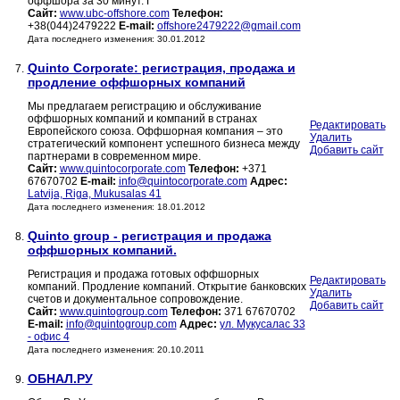
оффшора за 30 минут. Г
Сайт:
www.ubc-offshore.com
Телефон:
+38(044)2479222
E-mail:
offshore2479222@gmail.com
Дата последнего изменения: 30.01.2012
Quinto Corporate: регистрация, продажа и
7.
продление оффшорных компаний
Мы предлагаем регистрацию и обслуживание
оффшорных компаний и компаний в странах
Редактировать
Европейского союза. Оффшорная компания – это
Удалить
стратегический компонент успешного бизнеса между
Добавить сайт
партнерами в современном мире.
Сайт:
www.quintocorporate.com
Телефон:
+371
67670702
E-mail:
info@quintocorporate.com
Адрес:
Latvija, Riga, Mukusalas 41
Дата последнего изменения: 18.01.2012
Quinto group - регистрация и продажа
8.
оффшорных компаний.
Регистрация и продажа готовых оффшорных
Редактировать
компаний. Продление компаний. Открытие банковских
Удалить
счетов и документальное сопровождение.
Добавить сайт
Сайт:
www.quintogroup.com
Телефон:
371 67670702
E-mail:
info@quintogroup.com
Адрес:
ул. Мукусалас 33
- офис 4
Дата последнего изменения: 20.10.2011
ОБНАЛ.РУ
9.