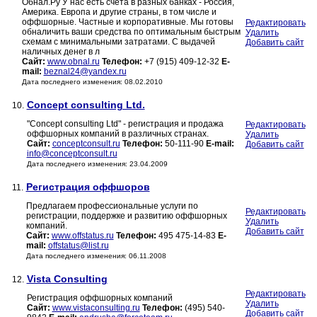
Обнал.Ру У нас есть счета в разных банках - Россия,
Америка. Европа и другие страны, в том числе и
оффшорные. Частные и корпоративные. Мы готовы
Редактировать
обналичить ваши средства по оптимальным быстрым
Удалить
схемам с минимальными затратами. С выдачей
Добавить сайт
наличных денег в л
Сайт:
www.obnal.ru
Телефон:
+7 (915) 409-12-32
E-
mail:
beznal24@yandex.ru
Дата последнего изменения: 08.02.2010
Concept consulting Ltd.
10.
"Concept consulting Ltd" - регистрация и продажа
Редактировать
оффшорных компаний в различных странах.
Удалить
Сайт:
conceptconsult.ru
Телефон:
50-111-90
E-mail:
Добавить сайт
info@conceptconsult.ru
Дата последнего изменения: 23.04.2009
Регистрация оффшоров
11.
Предлагаем профессиональные услуги по
Редактировать
регистрации, поддержке и развитию оффшорных
Удалить
компаний.
Добавить сайт
Сайт:
www.offstatus.ru
Телефон:
495 475-14-83
E-
mail:
offstatus@list.ru
Дата последнего изменения: 06.11.2008
Vista Consulting
12.
Редактировать
Регистрация оффшорных компаний
Удалить
Сайт:
www.vistaconsulting.ru
Телефон:
(495) 540-
Добавить сайт