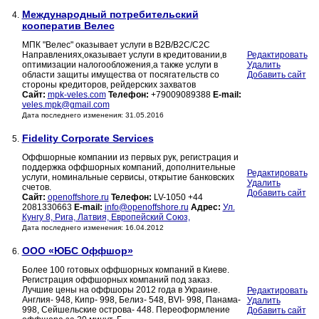
Международный потребительский
4.
кооператив Велес
МПК "Велес" оказывает услуги в B2B/B2C/C2C
Направлениях,оказывает услуги в кредитовании,в
Редактировать
оптимизации налогообложения,а также услуги в
Удалить
области защиты имущества от посягательств со
Добавить сайт
стороны кредиторов, рейдерских захватов
Сайт:
mpk-veles.com
Телефон:
+79009089388
E-mail:
veles.mpk@gmail.com
Дата последнего изменения: 31.05.2016
Fidelity Corporate Services
5.
Оффшорные компании из первых рук, регистрация и
поддержка оффшорных компаний, дополнительные
Редактировать
услуги, номинальные сервисы, открытие банковских
Удалить
счетов.
Добавить сайт
Сайт:
openoffshore.ru
Телефон:
LV-1050 +44
2081330663
E-mail:
info@openoffshore.ru
Адрес:
Ул.
Кунгу 8, Рига, Латвия, Европейский Союз,
Дата последнего изменения: 16.04.2012
ООО «ЮБС Оффшор»
6.
Более 100 готовых оффшорных компаний в Киеве.
Регистрация оффшорных компаний под заказ.
Лучшие цены на оффшоры 2012 года в Украине.
Редактировать
Англия- 948, Кипр- 998, Белиз- 548, BVI- 998, Панама-
Удалить
998, Сейшельские острова- 448. Переоформление
Добавить сайт