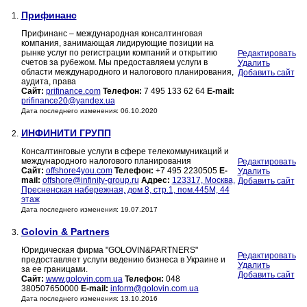
Прифинанс
1.
Прифинанс – международная консалтинговая
компания, занимающая лидирующие позиции на
рынке услуг по регистрации компаний и открытию
Редактировать
счетов за рубежом. Мы предоставляем услуги в
Удалить
области международного и налогового планирования,
Добавить сайт
аудита, права
Сайт:
prifinance.com
Телефон:
7 495 133 62 64
E-mail:
prifinance20@yandex.ua
Дата последнего изменения: 06.10.2020
ИНФИНИТИ ГРУПП
2.
Консалтинговые услуги в сфере телекоммуникаций и
международного налогового планирования
Редактировать
Сайт:
offshore4you.com
Телефон:
+7 495 2230505
E-
Удалить
mail:
offshore@infinity-group.ru
Адрес:
123317, Москва,
Добавить сайт
Пресненская набережная, дом 8, стр.1, пом.445М, 44
этаж
Дата последнего изменения: 19.07.2017
Golovin & Partners
3.
Юридическая фирма "GOLOVIN&PARTNERS"
Редактировать
предоставляет услуги ведению бизнеса в Украине и
Удалить
за ее границами.
Добавить сайт
Сайт:
www.golovin.com.ua
Телефон:
048
380507650000
E-mail:
inform@golovin.com.ua
Дата последнего изменения: 13.10.2016