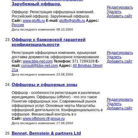
Зарубежный оффшор.
Редактировать
Удалить
Оффшор: Регистрация оффшорных компаний.
Добавить сайт
Российский оффшор. Зарубежный оффшор.
Сайт:
www.gloffs.ru
E-mail:
gloffs@gloffs.ru
Адрес:
Россия
Дата последнего изменения: 08.10.2004
Оффшор с банковской гарантией
23.
конфиденциальности
Регистрация оффшорных компании, курьерская
Редактировать
доставка документов, оффшорное планирование
Удалить
Сайт:
www.bbp-net.com
Телефон:
371 7289329
E-
Добавить сайт
mail:
consult@bbp-net.com
Адрес:
40 Brivibas Street
21a
Дата последнего изменения: 23.08.2004
Оффшоры и офшорные зоны
24.
Оффшор - особенности регистрации в различных
юрисдикциях. Оффшоры (offshor) - что это такое
Редактировать
Понятие оффшорных зон. Современный рынок
Удалить
оффшорных услуг. Основные черты Масштабы
Добавить сайт
оффшорной деятельности. Конфиденциальность в
оффшоре. Финансовый контроль в о
Сайт:
www.offshore.rtf-group.ru
Дата последнего изменения: 17.08.2004
Bennet, Bernstein & partners Ltd
25.