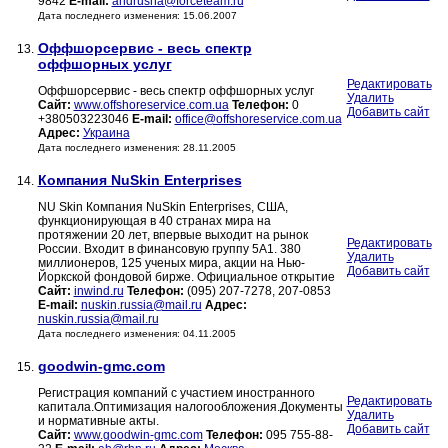
9842
E-mail:
andrusha@forceteam.ru
Дата последнего изменения: 15.06.2007
Оффшорсервис - весь спектр
13.
оффшорных услуг
Редактировать
Оффшорсервис - весь спектр оффшорных услуг
Удалить
Сайт:
www.offshoreservice.com.ua
Телефон:
0
Добавить сайт
+380503223046
E-mail:
office@offshoreservice.com.ua
Адрес:
Украина
Дата последнего изменения: 28.11.2005
Компания NuSkin Enterprises
14.
NU Skin Компания NuSkin Enterprises, США,
функционирующая в 40 странах мира на
протяжении 20 лет, впервые выходит на рынок
Редактировать
России. Входит в финансовую группу 5А1. 380
Удалить
миллионеров, 125 ученых мира, акции на Нью-
Добавить сайт
Йоркской фондовой бирже. Официальное открытие
Сайт:
inwind.ru
Телефон:
(095) 207-7278, 207-0853
E-mail:
nuskin.russia@mail.ru
Адрес:
nuskin.russia@mail.ru
Дата последнего изменения: 04.11.2005
goodwin-gmc.com
15.
Регистрация компаний с участием иностранного
Редактировать
капитала.Оптимизация налогообложения.Документы
Удалить
и нормативные акты.
Добавить сайт
Сайт:
www.goodwin-gmc.com
Телефон:
095 755-88-