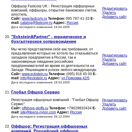
Оффшор Fastcorp UK :: Регистрация оффшорных
Редактировать
компаний, оффшоры, открытие банковских счетов,
Удалить
апостиль.
Добавить сайт
Сайт:
www.fastcorp.ru
Телефон:
095 787-41-33
E-
mail:
catalog@fastcorp.ru
Адрес:
Россия
Дата последнего изменения: 19.04.2005
"Eckstein&Partner" - юридическое и
20.
бухгалтерское сопровождение
Мы четко представляем себе как требования, от
предъявления которых не хотело бы отказываться
Редактировать
западное предприятие в России, так и
Удалить
закономерные ожидания российских
Добавить сайт
предпринимателей во время их деятельности на
Западе. Решающим в успехе любого международн
Сайт:
www.eckstein.ru
Телефон:
(095) 916 45 00
E-
mail:
info@eckstein.ru
Адрес:
ул.Покровка 42/5
Дата последнего изменения: 18.03.2005
Глобал Офшор Сервис
21.
Регистрация офшорных компаний - "Глобал Офшор
Редактировать
Сервис"
Удалить
Сайт:
offshore.gloffs.ru
Телефон:
+79029833434
E-
Добавить сайт
mail:
site@teens-nylon.com
Адрес:
Россия
Дата последнего изменения: 09.12.2004
Оффшор: Регистрация оффшорных
22.
компаний. Российский оффшор.