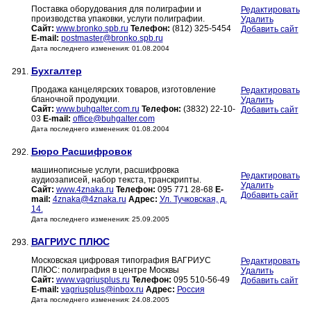
Поставка оборудования для полиграфии и
Редактировать
производства упаковки, услуги полиграфии.
Удалить
Сайт:
www.bronko.spb.ru
Телефон:
(812) 325-5454
Добавить сайт
E-mail:
postmaster@bronko.spb.ru
Дата последнего изменения: 01.08.2004
Бухгалтер
291.
Продажа канцелярских товаров, изготовление
Редактировать
бланочной продукции.
Удалить
Сайт:
www.buhgalter.com.ru
Телефон:
(3832) 22-10-
Добавить сайт
03
E-mail:
office@buhgalter.com
Дата последнего изменения: 01.08.2004
Бюро Расшифровок
292.
машинописные услуги, расшифровка
Редактировать
аудиозаписей, набор текста, транскрипты.
Удалить
Сайт:
www.4znaka.ru
Телефон:
095 771 28-68
E-
Добавить сайт
mail:
4znaka@4znaka.ru
Адрес:
Ул. Тучковская, д.
14.
Дата последнего изменения: 25.09.2005
ВАГРИУС ПЛЮС
293.
Московская цифровая типография ВАГРИУС
Редактировать
ПЛЮС: полиграфия в центре Москвы
Удалить
Сайт:
www.vagriusplus.ru
Телефон:
095 510-56-49
Добавить сайт
E-mail:
vagriusplus@inbox.ru
Адрес:
Россия
Дата последнего изменения: 24.08.2005