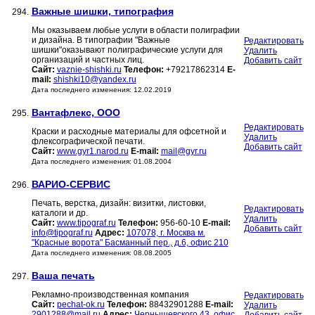
Важные шишки, типография
294.
Мы оказываем любые услуги в области полиграфии
и дизайна. В типографии "Важные
Редактировать
шишки"оказывают полиграфические услуги для
Удалить
организаций и частных лиц.
Добавить сайт
Сайт:
vaznie-shishki.ru
Телефон:
+79217862314
E-
mail:
shishki10@yandex.ru
Дата последнего изменения: 12.02.2019
Вантафлекс, ООО
295.
Редактировать
Краски и расходные материалы для офсетной и
Удалить
флексографической печати.
Добавить сайт
Сайт:
www.gyr1.narod.ru
E-mail:
mail@gyr.ru
Дата последнего изменения: 01.08.2004
ВАРИО-СЕРВИС
296.
Печать, верстка, дизайн: визитки, листовки,
Редактировать
каталоги и др.
Удалить
Сайт:
www.tipograf.ru
Телефон:
956-60-10
E-mail:
Добавить сайт
info@tipograf.ru
Адрес:
107078, г. Москва м.
"Красные ворота" Басманный пер., д.6, офис 210
Дата последнего изменения: 08.08.2005
Ваша печать
297.
Рекламно-производственная компания
Редактировать
Сайт:
pechat-ok.ru
Телефон:
88432901288
E-mail:
Удалить
2901288@mail.ru
Адрес:
Чернышевского 43, офис