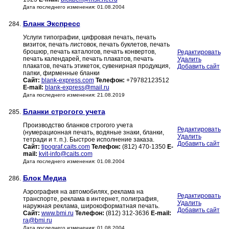
Дата последнего изменения: 01.08.2004
Бланк Экспресс
284.
Услуги типографии, цифровая печать, печать
визиток, печать листовок, печать буклетов, печать
брошюр, печать каталогов, печать конвертов,
Редактировать
печать календарей, печать плакатов, печать
Удалить
плакатов, печать этикеток, сувенирная продукция,
Добавить сайт
папки, фирменные бланки
Сайт:
blank-express.com
Телефон:
+79782123512
E-mail:
blank-express@mail.ru
Дата последнего изменения: 21.08.2019
Бланки строгого учета
285.
Производство бланков строгого учета
Редактировать
(нумерационная печать, водяные знаки, бланки,
Удалить
тетради и т. п.). Быстрое исполнение заказа.
Добавить сайт
Сайт:
tipograf.caits.com
Телефон:
(812) 470-1350
E-
mail:
kvit-info@caits.com
Дата последнего изменения: 01.08.2004
Блок Медиа
286.
Аэрография на автомобилях, реклама на
Редактировать
транспорте, реклама в интернет, полиграфия,
Удалить
наружная реклама, широкоформатная печать.
Добавить сайт
Сайт:
www.bmi.ru
Телефон:
(812) 312-3636
E-mail:
ra@bmi.ru
Дата последнего изменения: 01.08.2004