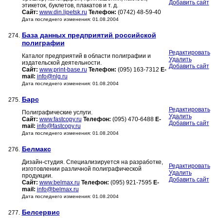
Добавить сайт
этикеток, буклетов, плакатов и т. д.
Сайт:
www.din.lipetsk.ru
Телефон:
(0742) 48-59-40
Дата последнего изменения: 01.08.2004
База данных предприятий российской
274.
полиграфии
Редактировать
Каталог предприятий в области полиграфии и
Удалить
издательской деятельности.
Добавить сайт
Сайт:
www.print-base.ru
Телефон:
(095) 163-7312
E-
mail:
info@nlg.ru
Дата последнего изменения: 01.08.2004
Барс
275.
Редактировать
Полиграфические услуги.
Удалить
Сайт:
www.fastcopy.ru
Телефон:
(095) 470-6488
E-
Добавить сайт
mail:
info@fastcopy.ru
Дата последнего изменения: 01.08.2004
Белмакс
276.
Дизайн-студия. Специализируется на разработке,
Редактировать
изготовлении различной полиграфической
Удалить
продукции.
Добавить сайт
Сайт:
www.belmax.ru
Телефон:
(095) 921-7595
E-
mail:
info@belmax.ru
Дата последнего изменения: 01.08.2004
Белсервис
277.