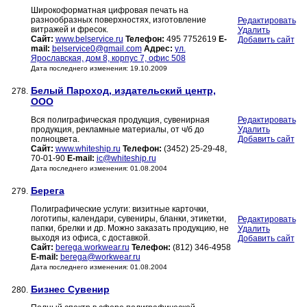
Широкоформатная цифровая печать на
разнообразных поверхностях, изготовление
Редактировать
витражей и фресок.
Удалить
Сайт:
www.belservice.ru
Телефон:
495 7752619
E-
Добавить сайт
mail:
belservice0@gmail.com
Адрес:
ул.
Ярославская, дом 8, корпус 7, офис 508
Дата последнего изменения: 19.10.2009
Белый Пароход, издательский центр,
278.
ООО
Вся полиграфическая продукция, сувенирная
Редактировать
продукция, рекламные материалы, от ч/б до
Удалить
полноцвета.
Добавить сайт
Сайт:
www.whiteship.ru
Телефон:
(3452) 25-29-48,
70-01-90
E-mail:
ic@whiteship.ru
Дата последнего изменения: 01.08.2004
Берега
279.
Полиграфические услуги: визитные карточки,
логотипы, календари, сувениры, бланки, этикетки,
Редактировать
папки, брелки и др. Можно заказать продукцию, не
Удалить
выходя из офиса, с доставкой.
Добавить сайт
Сайт:
berega.workwear.ru
Телефон:
(812) 346-4958
E-mail:
berega@workwear.ru
Дата последнего изменения: 01.08.2004
Бизнес Сувенир
280.