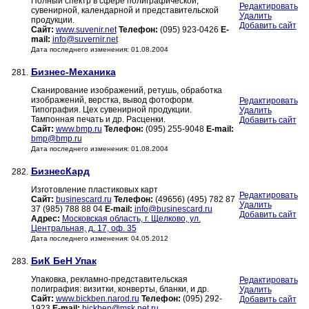
Полный спектр в сфере полиграфической,
Редактировать
сувенирной, календарной и представительской
Удалить
продукции.
Добавить сайт
Сайт:
www.suvenir.net
Телефон:
(095) 923-0426
E-
mail:
info@suvernir.net
Дата последнего изменения: 01.08.2004
Бизнес-Механика
281.
Сканирование изображений, ретушь, обработка
изображений, верстка, вывод фотоформ.
Редактировать
Типография. Цех сувенирной продукции.
Удалить
Тампонная печать и др. Расценки.
Добавить сайт
Сайт:
www.bmp.ru
Телефон:
(095) 255-9048
E-mail:
bmp@bmp.ru
Дата последнего изменения: 01.08.2004
БизнесКард
282.
Изготовление пластиковых карт
Редактировать
Сайт:
businescard.ru
Телефон:
(49656) (495) 782 87
Удалить
37 (985) 788 88 04
E-mail:
info@businescard.ru
Добавить сайт
Адрес:
Московская область, г. Щелково, ул.
Центральная, д. 17, оф. 35
Дата последнего изменения: 04.05.2012
БиК БеН Упак
283.
Упаковка, рекламно-представительская
Редактировать
полиграфия: визитки, конверты, бланки, и др.
Удалить
Сайт:
www.bickben.narod.ru
Телефон:
(095) 292-
Добавить сайт
1923
E-mail:
bickben@msk.net.ru