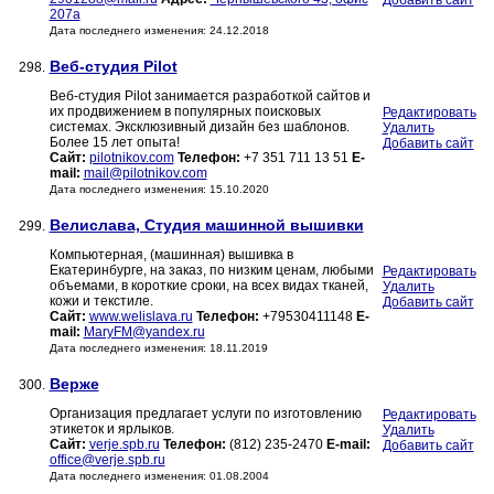
Добавить сайт
207а
Дата последнего изменения: 24.12.2018
Веб-студия Pilot
298.
Веб-студия Pilot занимается разработкой сайтов и
их продвижением в популярных поисковых
Редактировать
системах. Эксклюзивный дизайн без шаблонов.
Удалить
Более 15 лет опыта!
Добавить сайт
Сайт:
pilotnikov.com
Телефон:
+7 351 711 13 51
E-
mail:
mail@pilotnikov.com
Дата последнего изменения: 15.10.2020
Велислава, Студия машинной вышивки
299.
Компьютерная, (машинная) вышивка в
Екатеринбурге, на заказ, по низким ценам, любыми
Редактировать
объемами, в короткие сроки, на всех видах тканей,
Удалить
кожи и текстиле.
Добавить сайт
Сайт:
www.welislava.ru
Телефон:
+79530411148
E-
mail:
MaryFM@yandex.ru
Дата последнего изменения: 18.11.2019
Верже
300.
Организация предлагает услуги по изготовлению
Редактировать
этикеток и ярлыков.
Удалить
Сайт:
verje.spb.ru
Телефон:
(812) 235-2470
E-mail:
Добавить сайт
office@verje.spb.ru
Дата последнего изменения: 01.08.2004