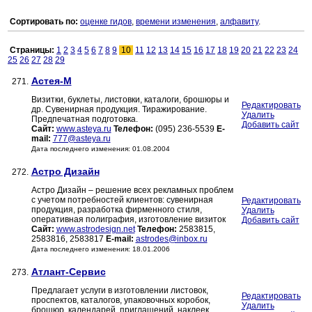
Сортировать по:
оценке гидов
,
времени изменения
,
алфавиту
.
Страницы:
1
2
3
4
5
6
7
8
9
10
11
12
13
14
15
16
17
18
19
20
21
22
23
24
25
26
27
28
29
Астея-М
271.
Визитки, буклеты, листовки, каталоги, брошюры и
Редактировать
др. Сувенирная продукция. Тиражирование.
Удалить
Предпечатная подготовка.
Добавить сайт
Сайт:
www.asteya.ru
Телефон:
(095) 236-5539
E-
mail:
777@asteya.ru
Дата последнего изменения: 01.08.2004
Астро Дизайн
272.
Астро Дизайн – решение всех рекламных проблем
с учетом потребностей клиентов: сувенирная
Редактировать
продукция, разработка фирменного стиля,
Удалить
оперативная полиграфия, изготовление визиток
Добавить сайт
Сайт:
www.astrodesign.net
Телефон:
2583815,
2583816, 2583817
E-mail:
astrodes@inbox.ru
Дата последнего изменения: 18.01.2006
Атлант-Сервис
273.
Предлагает услуги в изготовлении листовок,
Редактировать
проспектов, каталогов, упаковочных коробок,
Удалить
брошюр, календарей, приглашений, наклеек,