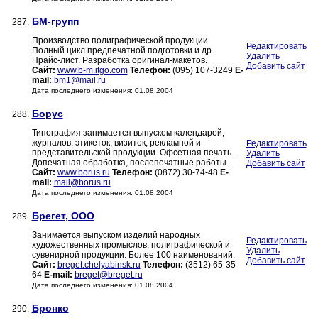
БМ-групп
287.
Производство полиграфической продукции.
Редактировать
Полный цикл предпечатной подготовки и др.
Удалить
Прайс-лист. Разработка оригинал-макетов.
Добавить сайт
Сайт:
www.b-m.itgo.com
Телефон:
(095) 107-3249
E-
mail:
bm1@mail.ru
Дата последнего изменения: 01.08.2004
Борус
288.
Типография занимается выпуском календарей,
журналов, этикеток, визиток, рекламной и
Редактировать
представительской продукции. Офсетная печать.
Удалить
Допечатная обработка, послепечатные работы.
Добавить сайт
Сайт:
www.borus.ru
Телефон:
(0872) 30-74-48
E-
mail:
mail@borus.ru
Дата последнего изменения: 01.08.2004
Брегет, ООО
289.
Занимается выпуском изделий народных
Редактировать
художественных промыслов, полиграфической и
Удалить
сувенирной продукции. Более 100 наименований.
Добавить сайт
Сайт:
breget.chelyabinsk.ru
Телефон:
(3512) 65-35-
64
E-mail:
breget@breget.ru
Дата последнего изменения: 01.08.2004
Бронко
290.