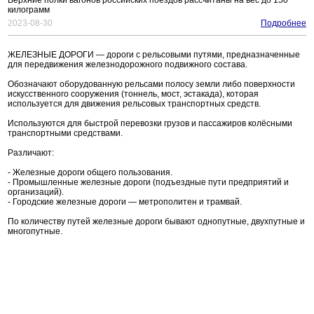
Верхние полки вагонов российских поездов рассчитаны на вес до 150
килограмм
2023-08-30
Подробнее
ЖЕЛЕЗНЫЕ ДОРОГИ — дороги с рельсовыми путями, предназначенные
для передвижения железнодорожного подвижного состава.
Обозначают оборудованную рельсами полосу земли либо поверхности
искусственного сооружения (тоннель, мост, эстакада), которая
используется для движения рельсовых транспортных средств.
Используются для быстрой перевозки грузов и пассажиров колёсными
транспортными средствами.
Различают:
- Железные дороги общего пользования.
- Промышленные железные дороги (подъездные пути предприятий и
организаций).
- Городские железные дороги — метрополитен и трамвай.
По количеству путей железные дороги бывают однопутные, двухпутные и
многопутные.