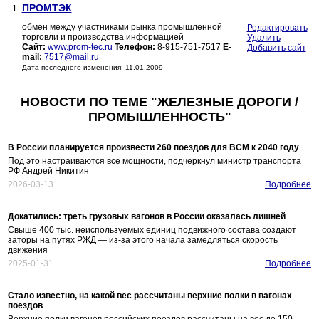
ПРОМТЭК
1.
обмен между участниками рынка промышленной
Редактировать
торговли и производства информацией
Удалить
Сайт:
www.prom-tec.ru
Телефон:
8-915-751-7517
E-
Добавить сайт
mail:
7517@mail.ru
Дата последнего изменения: 11.01.2009
НОВОСТИ ПО ТЕМЕ "ЖЕЛЕЗНЫЕ ДОРОГИ /
ПРОМЫШЛЕННОСТЬ"
В России планируется произвести 260 поездов для ВСМ к 2040 году
Под это настраиваются все мощности, подчеркнул министр транспорта
РФ Андрей Никитин
2026-03-13
Подробнее
Докатились: треть грузовых вагонов в России оказалась лишней
Свыше 400 тыс. неиспользуемых единиц подвижного состава создают
заторы на путях РЖД — из-за этого начала замедляться скорость
движения
2025-01-31
Подробнее
Стало известно, на какой вес рассчитаны верхние полки в вагонах
поездов