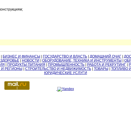
конструкциям;
|
БИЗНЕС И ФИНАНСЫ
|
ГОСУДАРСТВО И ВЛАСТЬ
|
ДОМАШНИЙ ОЧАГ
|
ДО
 ЗДОРОВЬЕ
|
НОВОСТИ
|
ОБОРУДОВАНИЕ, ТЕХНИКА И ИНСТРУМЕНТЫ
|
ОБР
ИЯ
|
ПРОДУКТЫ ПИТАНИЯ
|
ПРОМЫШЛЕННОСТЬ
|
РАБОТА И РЕКРУТИНГ
|
 И РЕГИОНЫ
|
СТРОИТЕЛЬСТВО И НЕДВИЖИМОСТЬ
|
ТОВАРЫ
|
ТОПЛИВО 
ЮРИДИЧЕСКИЕ УСЛУГИ