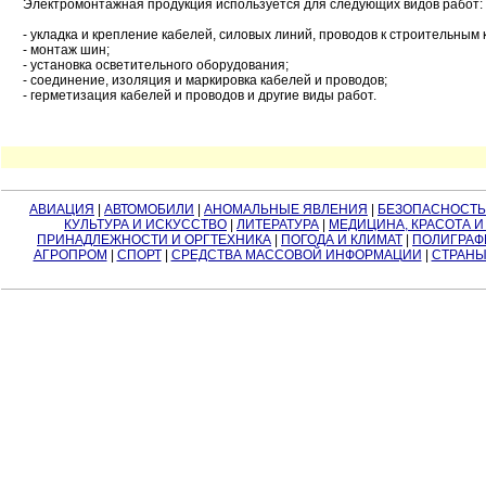
Электромонтажная продукция используется для следующих видов работ:
- укладка и крепление кабелей, силовых линий, проводов к строительным 
- монтаж шин;
- установка осветительного оборудования;
- соединение, изоляция и маркировка кабелей и проводов;
- герметизация кабелей и проводов и другие виды работ.
АВИАЦИЯ
|
АВТОМОБИЛИ
|
АНОМАЛЬНЫЕ ЯВЛЕНИЯ
|
БЕЗОПАСНОСТЬ
КУЛЬТУРА И ИСКУССТВО
|
ЛИТЕРАТУРА
|
МЕДИЦИНА, КРАСОТА И
ПРИНАДЛЕЖНОСТИ И ОРГТЕХНИКА
|
ПОГОДА И КЛИМАТ
|
ПОЛИГРАФ
АГРОПРОМ
|
СПОРТ
|
СРЕДСТВА МАССОВОЙ ИНФОРМАЦИИ
|
СТРАНЫ