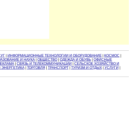
СУГ
|
ИНФОРМАЦИОННЫЕ ТЕХНОЛОГИИ И ОБОРУДОВАНИЕ
|
КОСМОС
|
АЗОВАНИЕ И НАУКА
|
ОБЩЕСТВО
|
ОДЕЖДА И ОБУВЬ
|
ОФИСНЫЕ
РЕКЛАМА
|
СВЯЗЬ И ТЕЛЕКОММУНИКАЦИИ
|
СЕЛЬСКОЕ ХОЗЯЙСТВО И
И ЭНЕРГЕТИКА
|
ТОРГОВЛЯ
|
ТРАНСПОРТ
|
ТУРИЗМ И ОТДЫХ
|
УСЛУГИ
|