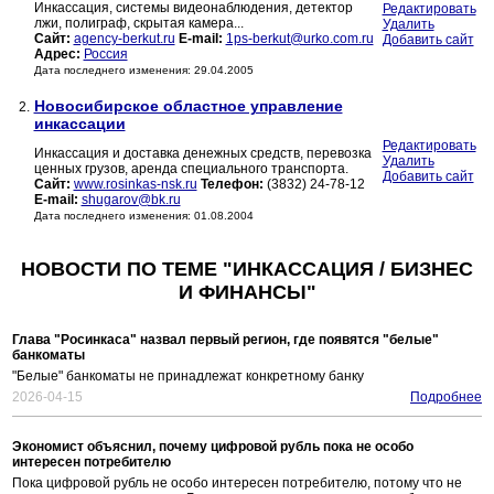
Инкассация, системы видеонаблюдения, детектор
Редактировать
лжи, полиграф, скрытая камера...
Удалить
Сайт:
agency-berkut.ru
E-mail:
1ps-berkut@urko.com.ru
Добавить сайт
Адрес:
Россия
Дата последнего изменения: 29.04.2005
Новосибирское областное управление
2.
инкассации
Редактировать
Инкассация и доставка денежных средств, перевозка
Удалить
ценных грузов, аренда специального транспорта.
Добавить сайт
Сайт:
www.rosinkas-nsk.ru
Телефон:
(3832) 24-78-12
E-mail:
shugarov@bk.ru
Дата последнего изменения: 01.08.2004
НОВОСТИ ПО ТЕМЕ "ИНКАССАЦИЯ / БИЗНЕС
И ФИНАНСЫ"
Глава "Росинкаса" назвал первый регион, где появятся "белые"
банкоматы
"Белые" банкоматы не принадлежат конкретному банку
2026-04-15
Подробнее
Экономист объяснил, почему цифровой рубль пока не особо
интересен потребителю
Пока цифровой рубль не особо интересен потребителю, потому что не