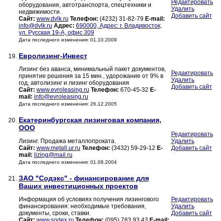
Редактировать
оборудования, автотранспорта, спецтехники и
Удалить
недвижимости.
Добавить сайт
Сайт:
www.dvlk.ru
Телефон:
(4232) 31-82-79
E-mail:
info@dvlk.ru
Адрес:
690000, Адрес: г. Владивосток,
ул. Русская 19-А, офис 309
Дата последнего изменения: 01.10.2009
Евролизинг-Инвест
19.
Лизинг без аванса, минимальный пакет документов,
Редактировать
принятие решения за 15 мин., удорожание от 9% в
Удалить
год, автолизинг и лизинг оборудования
Добавить сайт
Сайт:
www.evroleasing.ru
Телефон:
670-45-32
E-
mail:
info@evroleasing.ru
Дата последнего изменения: 26.12.2005
Екатеринбургская лизинговая компания,
20.
ООО
Редактировать
Лизинг. Продажа металлопроката.
Удалить
Сайт:
www.metall.ur.ru
Телефон:
(3432) 59-29-12
E-
Добавить сайт
mail:
lizing@mail.ru
Дата последнего изменения: 01.08.2004
ЗАО "Содэкс" - финансирование для
21.
Ваших инвестиционных проектов
Информация об условиях получения лизингового
Редактировать
финансирования: необходимые требования,
Удалить
документы, сроки, ставки.
Добавить сайт
Сайт:
www.sodex.ru
Телефон:
(095) 783 93 43
E-mail: