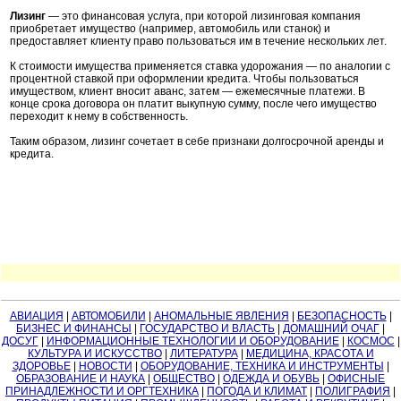
Лизинг
— это финансовая услуга, при которой лизинговая компания
приобретает имущество (например, автомобиль или станок) и
предоставляет клиенту право пользоваться им в течение нескольких лет.
К стоимости имущества применяется ставка удорожания — по аналогии с
процентной ставкой при оформлении кредита. Чтобы пользоваться
имуществом, клиент вносит аванс, затем — ежемесячные платежи. В
конце срока договора он платит выкупную сумму, после чего имущество
переходит к нему в собственность.
Таким образом, лизинг сочетает в себе признаки долгосрочной аренды и
кредита.
АВИАЦИЯ
|
АВТОМОБИЛИ
|
АНОМАЛЬНЫЕ ЯВЛЕНИЯ
|
БЕЗОПАСНОСТЬ
|
БИЗНЕС И ФИНАНСЫ
|
ГОСУДАРСТВО И ВЛАСТЬ
|
ДОМАШНИЙ ОЧАГ
|
ДОСУГ
|
ИНФОРМАЦИОННЫЕ ТЕХНОЛОГИИ И ОБОРУДОВАНИЕ
|
КОСМОС
|
КУЛЬТУРА И ИСКУССТВО
|
ЛИТЕРАТУРА
|
МЕДИЦИНА, КРАСОТА И
ЗДОРОВЬЕ
|
НОВОСТИ
|
ОБОРУДОВАНИЕ, ТЕХНИКА И ИНСТРУМЕНТЫ
|
ОБРАЗОВАНИЕ И НАУКА
|
ОБЩЕСТВО
|
ОДЕЖДА И ОБУВЬ
|
ОФИСНЫЕ
ПРИНАДЛЕЖНОСТИ И ОРГТЕХНИКА
|
ПОГОДА И КЛИМАТ
|
ПОЛИГРАФИЯ
|