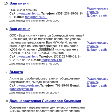
Ваш лизинг
15.
Редактировать
ООО «Ваш лизинг»
Удалить
Сайт:
www.vashle.ru...
Телефон:
(351) 237-99-58, 8-
Добавить сайт
9...
E-mail:
root@inet74.ru...
Дата последнего изменения: 06.03.2009
Ваш лизинг
16.
ООО «Ваш лизинг» является брокерской компанией
- Это значит, что из множества вариантов условий
лизинга мы предоставим Вам НУЖНЫЙ лизинг
Редактировать
именно для Вашего предприятия, т.е. наиболее
Удалить
УДОБНЫЙ лизинг и ДЕШЕВЫЙ лизинг, причем в
Добавить сайт
САМЫЕ КОРОТКИЕ СРОКИ. Лизингов
Сайт:
www.vashle.ru
Телефон:
(351) 237-99-58, 8-
912-897-85-22
E-mail:
root@inet74.ru
Дата последнего изменения: 27.03.2009
Высота
17.
Лизинг автомобилей, спецтехники, оборудования,
Редактировать
недвижимости, выгодные условия.
Удалить
Сайт:
www.vysota.net
Телефон:
763-29-67
E-mail:
Добавить сайт
gabbien@mail.ru
Дата последнего изменения: 08.11.2007
Дальневосточная Лизинговая Компания
18.
Основными направлениями деятельности компании
«ДВЛК» являются предоставление услуг лизинга