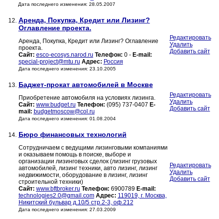
Дата последнего изменения: 28.05.2007
Аренда, Покупка, Кредит или Лизинг?
12.
Оглавление проекта.
Редактировать
Аренда, Покупка, Кредит или Лизинг? Оглавление
Удалить
проекта.
Добавить сайт
Сайт:
esco-ecosys.narod.ru
Телефон:
0 -
E-mail:
special-project@mtu.ru
Адрес:
Россия
Дата последнего изменения: 23.10.2005
Баджет-прокат автомобилей в Москве
13.
Редактировать
Приобретение автомобиля на условиях лизинга.
Удалить
Сайт:
www.budget.ru
Телефон:
(095) 737-0407
E-
Добавить сайт
mail:
budgetmoscow@col.ru
Дата последнего изменения: 01.08.2004
Бюро финансовых технологий
14.
Сотрудничаем с ведущими лизинговыми компаниями
и оказываем помощь в поиске, выборе и
организации лизинговых сделок (лизинг грузовых
Редактировать
автомобилей, лизинг техники, авто лизинг, лизинг
Удалить
недвижимости, оборудование в лизинг, лизинг
Добавить сайт
строительной техники)
Сайт:
www.bftbroker.ru
Телефон:
6900789
E-mail:
technologies2.0@gmail.com
Адрес:
119019, г. Москва,
Никитский бульвар д.10/5 стр.2-3, оф.212
Дата последнего изменения: 27.03.2009