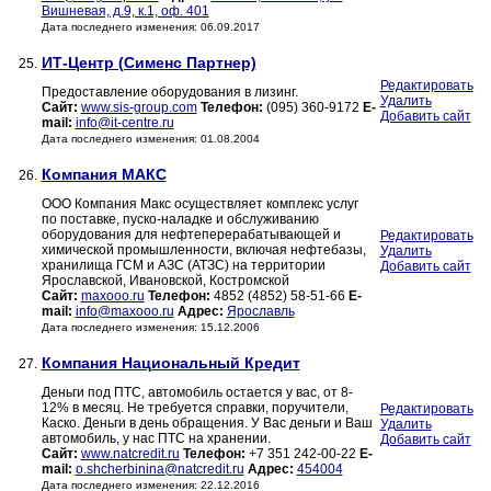
Вишневая, д.9, к.1, оф. 401
Дата последнего изменения: 06.09.2017
ИТ-Центр (Сименс Партнер)
25.
Редактировать
Предоставление оборудования в лизинг.
Удалить
Сайт:
www.sis-group.com
Телефон:
(095) 360-9172
E-
Добавить сайт
mail:
info@it-centre.ru
Дата последнего изменения: 01.08.2004
Компания МАКС
26.
ООО Компания Макс осуществляет комплекс услуг
по поставке, пуско-наладке и обслуживанию
оборудования для нефтеперерабатывающей и
Редактировать
химической промышленности, включая нефтебазы,
Удалить
хранилища ГСМ и АЗС (АТЗС) на территории
Добавить сайт
Ярославской, Ивановской, Костромской
Сайт:
maxooo.ru
Телефон:
4852 (4852) 58-51-66
E-
mail:
info@maxooo.ru
Адрес:
Ярославль
Дата последнего изменения: 15.12.2006
Компания Национальный Кредит
27.
Деньги под ПТС, автомобиль остается у вас, от 8-
12% в месяц. Не требуется справки, поручители,
Редактировать
Каско. Деньги в день обращения. У Вас деньги и Ваш
Удалить
автомобиль, у нас ПТС на хранении.
Добавить сайт
Сайт:
www.natcredit.ru
Телефон:
+7 351 242-00-22
E-
mail:
o.shcherbinina@natcredit.ru
Адрес:
454004
Дата последнего изменения: 22.12.2016