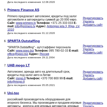
Дата последнего изменения: 12.08.2020
Primero Finance AS
5.
Primero предлагает автолизинг, кредиты под залог
Редактировать
автомобиля и автокредиты суммой до 20 000 евро.
Удалить
Сайт:
www.primero.lv
Телефон:
+371 25 333 033
E-
Добавить сайт
mail:
info@primero.lv
Адрес:
Antonijas iela 3, Rīga, LV-
1010
Дата последнего изменения: 01.12.2020
SPARTA Outstaffing
6.
Редактировать
"SPARTA Outstaffing" - аутстаффинг персонала
Удалить
Сайт:
www.speo.biz
Телефон:
095 780-02-33
E-mail:
Добавить сайт
office@speo.biz
Адрес:
Россия
Дата последнего изменения: 29.11.2004
UAB mogo LT
7.
Автолизинг, аренда авто на длительный срок,
Редактировать
кредиты под залог авто в Литве
Удалить
Сайт:
mogo.lt
Телефон:
+370 700 800 99
E-mail:
Добавить сайт
info@mogo.lt
Дата последнего изменения: 05.05.2021
Uni-tec
8.
российский производитель оборудования для
игорного бизнеса. Мы производим и продаем игровые
Редактировать
автоматы , корпуса для игровых автоматов, игровые
Удалить