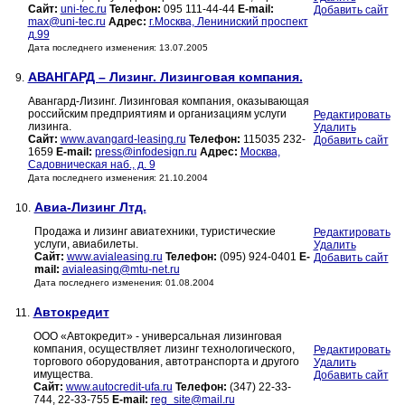
Сайт:
uni-tec.ru
Телефон:
095 111-44-44
E-mail:
Добавить сайт
max@uni-tec.ru
Адрес:
г.Москва, Лениниский проспект
д.99
Дата последнего изменения: 13.07.2005
АВАНГАРД – Лизинг. Лизинговая компания.
9.
Авангард-Лизинг. Лизинговая компания, оказывающая
российским предприятиям и организациям услуги
Редактировать
лизинга.
Удалить
Сайт:
www.avangard-leasing.ru
Телефон:
115035 232-
Добавить сайт
1659
E-mail:
press@infodesign.ru
Адрес:
Москва,
Садовническая наб., д. 9
Дата последнего изменения: 21.10.2004
Авиа-Лизинг Лтд.
10.
Продажа и лизинг авиатехники, туристические
Редактировать
услуги, авиабилеты.
Удалить
Сайт:
www.avialeasing.ru
Телефон:
(095) 924-0401
E-
Добавить сайт
mail:
avialeasing@mtu-net.ru
Дата последнего изменения: 01.08.2004
Автокредит
11.
ООО «Автокредит» - универсальная лизинговая
компания, осуществляет лизинг технологического,
Редактировать
торгового оборудования, автотранспорта и другого
Удалить
имущества.
Добавить сайт
Сайт:
www.autocredit-ufa.ru
Телефон:
(347) 22-33-
744, 22-33-755
E-mail:
reg_site@mail.ru