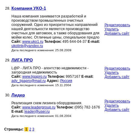
Компания УКО-1
28.
Наша компания занимается разработкой и
производством промышленных очистных
сооружений. Одно из приоритетных направлений
Редактировать
нашей деятельности является производство
Удалить
очистных для автомоек, а также оборудования для
Добавить сайт
мойки колес. Отличные цены, специальное предло
Сайт:
www.uko1.ru
Телефон:
495 644-04-37
E-mail:
ukolink@yandex.ru
Дата последнего изменения: 25.08.2009
ЛИГА ПРО
29.
L@P - ЛИГА ПРО - агентство недвижимости -
Редактировать
загородная недвижимость
Удалить
Сайт:
www.ligapro.ru
Телефон:
9957167
E-mail:
Добавить сайт
adv_ligapro@mail.ru
Адрес:
Россия
Дата последнего изменения: 15.11.2004
Лидер
30.
Редактировать
Реализация схем лизинга оборудования.
Удалить
Сайт:
www.leadergroup.ru
Телефон:
(095) 782-1676
Добавить сайт
E-mail:
leader@user.ru
Дата последнего изменения: 01.08.2004
Страницы:
1
2
3