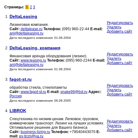
Страницы:
1
2
3
DeltaLeasing
1.
Редактировать
Лизинговая компания.
Удалить
Сайт:
deltalease.ru
Телефон:
(095) 960-22-44
E-mail:
Добавить сайт
anl@deltaleasing.ru
Дата последнего изменения: 01.08.2004
DeltaLeasing, компания
2.
Редактировать
Финансовая аренда оборудования (лизинг).
Удалить
Сайт:
www.leasing.ru
Телефон:
(095) 960-2244
E-mail:
Добавить сайт
anl@deltaleasing.ru
Дата последнего изменения: 01.08.2004
fagot-st.ru
3.
Редактировать
обработка стекла, стеклопакеты
Удалить
Сайт:
www.fagot-st.ru
E-mail:
snake99@list.ru
Адрес:
Добавить сайт
Россия
Дата последнего изменения: 06.09.2005
LIBROK
4.
Спецтехника по низким ценам. Легковои, грузовои,
Редактировать
коммерческии транспорт. Лизинг на лучших условиях.
Удалить
Оптимальное решение для Вашего бизнеса
Добавить сайт
Сайт:
business-lizing.ru
Телефон:
+79040443070
E-
mail:
ev-trcm@ya.ru