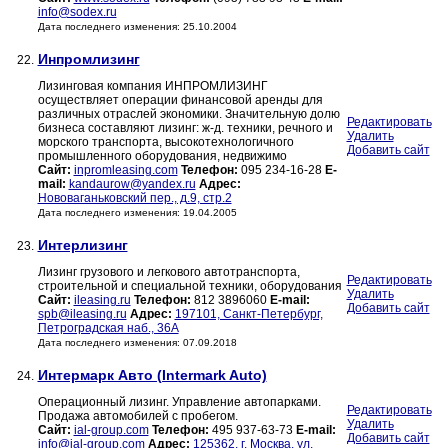
info@sodex.ru
Дата последнего изменения: 25.10.2004
Инпромлизинг
22.
Лизинговая компания ИНПРОМЛИЗИНГ
осуществляет операции финансовой аренды для
различных отраслей экономики. Значительную долю
Редактировать
бизнеса составляют лизинг: ж-д. техники, речного и
Удалить
морского транспорта, высокотехнологичного
Добавить сайт
промышленного оборудования, недвижимо
Сайт:
inpromleasing.com
Телефон:
095 234-16-28
E-
mail:
kandaurow@yandex.ru
Адрес:
Нововаганьковский пер., д.9, стр.2
Дата последнего изменения: 19.04.2005
Интерлизинг
23.
Лизинг грузового и легкового автотранспорта,
Редактировать
строительной и специальной техники, оборудования
Удалить
Сайт:
ileasing.ru
Телефон:
812 3896060
E-mail:
Добавить сайт
spb@ileasing.ru
Адрес:
197101, Санкт-Петербург,
Петроградская наб., 36А
Дата последнего изменения: 07.09.2018
Интермарк Авто (Intermark Auto)
24.
Операционный лизинг. Управление автопарками.
Редактировать
Продажа автомобилей с пробегом.
Удалить
Сайт:
ial-group.com
Телефон:
495 937-63-73
E-mail:
Добавить сайт
info@ial-group.com
Адрес:
125362, г. Москва, ул.