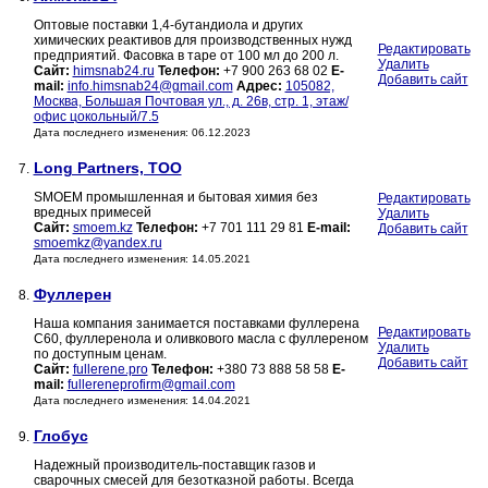
Оптовые поставки 1,4-бутандиола и других
химических реактивов для производственных нужд
Редактировать
предприятий. Фасовка в таре от 100 мл до 200 л.
Удалить
Сайт:
himsnab24.ru
Телефон:
+7 900 263 68 02
E-
Добавить сайт
mail:
info.himsnab24@gmail.com
Адрес:
105082,
Москва, Большая Почтовая ул., д. 26в, стр. 1, этаж/
офис цокольный/7.5
Дата последнего изменения: 06.12.2023
Long Partners, ТОО
7.
SMOEM промышленная и бытовая химия без
Редактировать
вредных примесей
Удалить
Сайт:
smoem.kz
Телефон:
+7 701 111 29 81
E-mail:
Добавить сайт
smoemkz@yandex.ru
Дата последнего изменения: 14.05.2021
Фуллерен
8.
Наша компания занимается поставками фуллерена
Редактировать
С60, фуллеренола и оливкового масла с фуллереном
Удалить
по доступным ценам.
Добавить сайт
Сайт:
fullerene.pro
Телефон:
+380 73 888 58 58
E-
mail:
fullereneprofirm@gmail.com
Дата последнего изменения: 14.04.2021
Глобус
9.
Надежный производитель-поставщик газов и
сварочных смесей для безотказной работы. Всегда