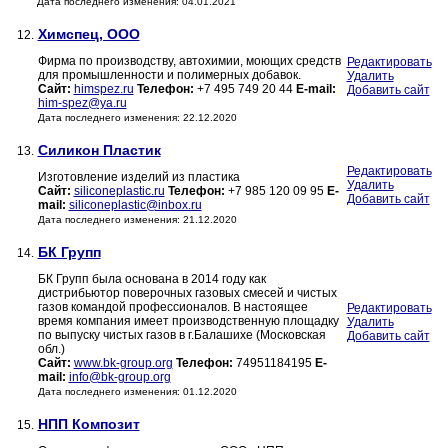
Дата последнего изменения: 04.01.2021
Химспец, ООО
12.
Фирма по производству, автохимии, моющих средств
Редактировать
для промышленности и полимерных добавок.
Удалить
Сайт:
himspez.ru
Телефон:
+7 495 749 20 44
E-mail:
Добавить сайт
him-spez@ya.ru
Дата последнего изменения: 22.12.2020
Силикон Пластик
13.
Редактировать
Изготовление изделий из пластика
Удалить
Сайт:
siliconeplastic.ru
Телефон:
+7 985 120 09 95
E-
Добавить сайт
mail:
siliconeplastic@inbox.ru
Дата последнего изменения: 21.12.2020
БК Групп
14.
БК Групп была основана в 2014 году как
дистрибьютор поверочных газовых смесей и чистых
газов командой профессионалов. В настоящее
Редактировать
время компания имеет производственную площадку
Удалить
по выпуску чистых газов в г.Балашихе (Московская
Добавить сайт
обл.)
Сайт:
www.bk-group.org
Телефон:
74951184195
E-
mail:
info@bk-group.org
Дата последнего изменения: 01.12.2020
НПП Композит
15.