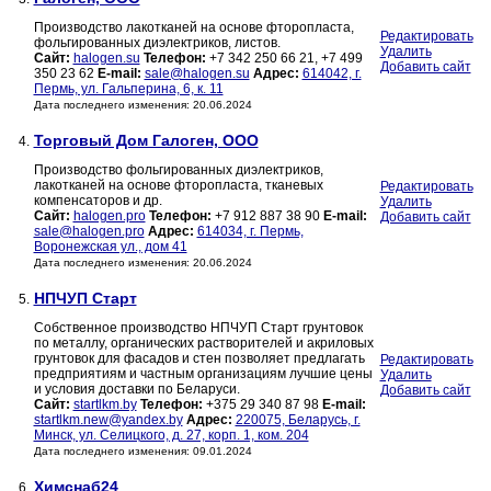
Производство лакотканей на основе фторопласта,
Редактировать
фольгированных диэлектриков, листов.
Удалить
Сайт:
halogen.su
Телефон:
+7 342 250 66 21, +7 499
Добавить сайт
350 23 62
E-mail:
sale@halogen.su
Адрес:
614042, г.
Пермь, ул. Гальперина, 6, к. 11
Дата последнего изменения: 20.06.2024
Торговый Дом Галоген, ООО
4.
Производство фольгированных диэлектриков,
лакотканей на основе фторопласта, тканевых
Редактировать
компенсаторов и др.
Удалить
Сайт:
halogen.pro
Телефон:
+7 912 887 38 90
E-mail:
Добавить сайт
sale@halogen.pro
Адрес:
614034, г. Пермь,
Воронежская ул., дом 41
Дата последнего изменения: 20.06.2024
НПЧУП Старт
5.
Собственное производство НПЧУП Старт грунтовок
по металлу, органических растворителей и акриловых
грунтовок для фасадов и стен позволяет предлагать
Редактировать
предприятиям и частным организациям лучшие цены
Удалить
и условия доставки по Беларуси.
Добавить сайт
Сайт:
startlkm.by
Телефон:
+375 29 340 87 98
E-mail:
startlkm.new@yandex.by
Адрес:
220075, Беларусь, г.
Минск, ул. Селицкого, д. 27, корп. 1, ком. 204
Дата последнего изменения: 09.01.2024
Химснаб24
6.