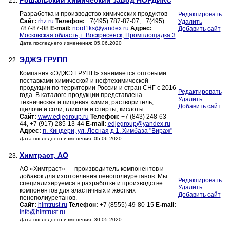
Рошальский химический завод НОРДИКС
21.
Разработка и производство химических продуктов
Редактировать
Сайт:
rhz.ru
Телефон:
+7(495) 787-87-07, +7(495)
Удалить
787-87-08
E-mail:
nord1ks@yandex.ru
Адрес:
Добавить сайт
Московская область, г. Воскресенск, Промплощадка 3
Дата последнего изменения: 05.06.2020
ЭДЖЭ ГРУПП
22.
Компания «ЭДЖЭ ГРУПП» занимается оптовыми
поставками химической и нефтехимической
продукции по территории России и стран СНГ с 2016
Редактировать
года. В каталоге продукции представлена
Удалить
техническая и пищевая химия, растворитель,
Добавить сайт
щёлочи и соли, гликоли и спирты, кислоты
Сайт:
www.edjegroup.ru
Телефон:
+7 (843) 248-63-
44, +7 (917) 285-13-44
E-mail:
edjegroup@yandex.ru
Адрес:
п. Киндери, ул. Лесная д 1. Химбаза "Вираж"
Дата последнего изменения: 05.06.2020
Химтраст, АО
23.
АО «Химтраст» — производитель компонентов и
добавок для изготовления пенополиуретанов. Мы
Редактировать
специализируемся в разработке и производстве
Удалить
компонентов для эластичных и жёстких
Добавить сайт
пенополиуретанов.
Сайт:
himtrust.ru
Телефон:
+7 (8555) 49-80-15
E-mail:
info@himtrust.ru
Дата последнего изменения: 30.05.2020