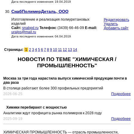
Дата последнего изменения: 19.04.2019
СнабПолимерДеталь, ООО
30.
Изготовление и реализация полиуретановых
Редактировать
изделий
Удалить
Сайт:
snabpd.ru
Телефон:
(3439) 66-46-09
E-mail:
Добавить сайт
uralps@mail.ru
Дата последнего изменения: 04.04.2019
Страницы:
1
2
3
4
5
6
7
8
9
10
11
12
13
14
НОВОСТИ ПО ТЕМЕ "ХИМИЧЕСКАЯ /
ПРОМЫШЛЕННОСТЬ"
Москва за три года нарастила выпуск химической продукции почти в
два раза
В столице работают более 300 профильных предприятий
2026-06-25
Подробнее
Химики перебирают с мощностью
Аналитики ждут профицита рынка полимеров к 2028 году
2025-09-19
Подробнее
ХИМИЧЕСКАЯ ПРОМЫШЛЕННОСТЬ — отрасль промышленности,