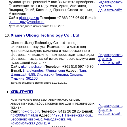
лучшая цена в регионе! У нас Вы можете приобрести
Редактировать
Технические газы и тару: Азот, Аргон, Ацетилен,
Удалить
Водород, Гелий, Кислород, Пропан, Смеси газовые,
Добавить сайт
Углекислота
Сайт:
globusgaz.ru
Телефон:
+7 863 296 96 99
E-mail:
globus.gaz@yandex.ru
Дата последнего изменения: 11.03.2021
Xiamen Ukong Technology Co., Ltd.
10.
Xiamen Ukong Technology Co., Ltd - завод
силиконового каучука. Возможности литья под
давлением жидкого силикона и компрессионного
формования позволяют нам производить все виды
Редактировать
формованных деталей из силиконового каучука для
Удалить
нужд вашей компании.
Добавить сайт
Сайт:
ukongtech.com
Телефон:
+861 510 597 49 80
E-mail:
tina.ukongtech@gmail.com
Адрес:
Парк
Цзяньцай №88, Индустрия Тонгана, Сямэнь,
Фуцзянь, 361100
Дата последнего изменения: 11.01.2021
ХПК-ГРУПП
11.
Комплексные поставки химического сырья,
химреактивов, лабораторной посуды и технических
Редактировать
тканей.
Удалить
Сайт:
hpk-group.ru
Телефон:
8412 26 28 25
E-mail:
Добавить сайт
hpk2006@mail.ru
Адрес:
442761, Пензенская обл.,
Бессоновский р-н, с. Чемодановка, ул.
Комсомольская дом 11 А