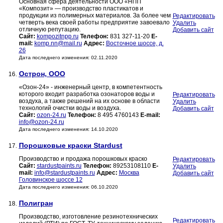
Основная сфера деятельности ООО «НПП
«Композит» — производство пластикатов и
продукции из полимерных материалов. За более чем
Редактировать
четверть века своей работы предприятие завоевало
Удалить
отличную репутацию.
Добавить сайт
Сайт:
kompozitnpp.ru
Телефон:
831 327-11-20
E-
mail:
komp.nn@mail.ru
Адрес:
Восточное шоссе, д.
26
Дата последнего изменения: 02.11.2020
Острон, ООО
16.
«Озон-24» - инженерный центр, в компетентность
которого входит разработка озонаторов воды и
Редактировать
воздуха, а также решений на их основе в области
Удалить
технологий очистки воды и воздуха.
Добавить сайт
Сайт:
ozon-24.ru
Телефон:
8 495 4760143
E-mail:
info@ozon-24.ru
Дата последнего изменения: 14.10.2020
Порошковые краски Stardust
17.
Производство и продажа порошковых краско
Редактировать
Сайт:
stardustpaints.ru
Телефон:
89253108110
E-
Удалить
mail:
info@stardustpaints.ru
Адрес:
Москва
Добавить сайт
Головинское шоссе 12
Дата последнего изменения: 06.10.2020
Полигран
18.
Производство, изготовление резинотехнических
Редактировать