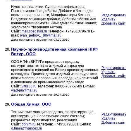
Имеется в наличии: Суперпластификаторы;
Противоморозные добавки; Добавки в бетон для
повышения прочности; Модификаторы бетона;
Редактировать
Воздуховолекающие добавки; Добавки в бетон для
Удалить
водонепроницаемости; Замедлители схватывания;
Добавить сайт
Ускорители твердения бетона
Сайт:
msk.specstali.ru
Телефон:
+74951379670
E-
mail:
ivan_petrov1_90@mail.ru
Дата последнего изменения: 03.09.2019
Научно-производственная компания НПФ
28.
Витур, ООО
ООО НПФ «ВИТУР» предлагает продажу
полиуретана: готовых изделий и сырья для
Редактировать
производства изделий на Ваших производственных
Удалить
площадках. Производство изделий из полиуретана
Добавить сайт
почти любого направления, проведение испытаний
и доведение до промышленного производс
Сайт:
vitur33.ru
Телефон:
8-800-707-57-89
E-mail:
vlad-pu@mail.ru
Дата последнего изменения: 29.04.2019
Общая Химия, ООО
29.
Технические моющие средства, фосфатирующие,
Редактировать
активирующие и обезжиривающие составы;
Удалить
разработка, производство, реализация
Добавить сайт
Сайт:
obhim.ru
Телефон:
+74956790001
E-mail:
o.himia@yandex.ru