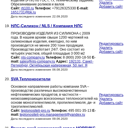
изделий (РТИ) по ГОСТ, ТУ, техническому заданию.
Удалить
Обрезинивание роликов и валов
Добавить сайт
Сайт:
rti100.ru
Телефон:
+79126325330
E-mail:
1651731@bk.ru
Дата последнего изменения: 22.09.2020
НЛС-Силикон / NLS / Компания НЛС
19.
ПРОИЗВОДИМ ИЗДЕЛИЯ ИЗ СИЛИКОНА с 2009
года. В нашем архиве свыше 1200 чертежей на
силиконовые изделия, ежегодно, по ним
Редактировать
производится не менее 200 тонн продукции.
Удалить
Производство работает 24/7. Оно состоит из
Добавить сайт
четырёх участков, общей площадью 3 000 м2
Сайт:
nls-company.ru
Телефон:
8 (800) 200-18-50
E-
mail:
sales@nls-company.ru
Адрес:
192131, Санкт-
Петербург, Октябрьская набережная, 50 лит. Я
Дата последнего изменения: 06.08.2020
SVA Теплоносители
20.
Основное направление работы компании SVA –
производство различных высококачественных
нефтехимических продуктов, в частности –
Редактировать
низкозамерзающих всесезонных теплоносителей на
Удалить
основе моноэтиленгликоля, пропиленгликоля, ди- и
Добавить сайт
триэтиленгликолей.
Сайт:
teplonositeli-pro.ru
Телефон:
495 001-35-13
E-
mail:
teplonositeli-pro.management@yandex.ru
Дата последнего изменения: 09.06.2020