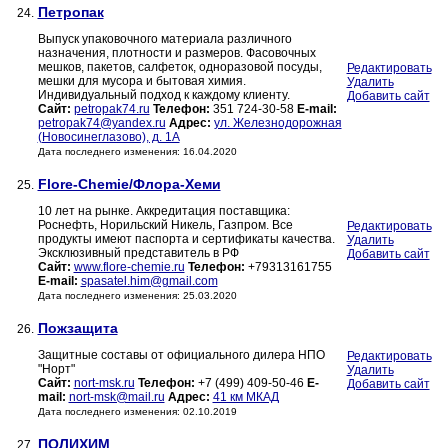
Петропак
24.
Выпуск упаковочного материала различного
назначения, плотности и размеров. Фасовочных
мешков, пакетов, салфеток, одноразовой посуды,
Редактировать
мешки для мусора и бытовая химия.
Удалить
Индивидуальный подход к каждому клиенту.
Добавить сайт
Сайт:
petropak74.ru
Телефон:
351 724-30-58
E-mail:
petropak74@yandex.ru
Адрес:
ул. Железнодорожная
(Новосинеглазово), д. 1А
Дата последнего изменения: 16.04.2020
Flore-Chemie/Флора-Хеми
25.
10 лет на рынке. Аккредитация поставщика:
Роснефть, Норильский Никель, Газпром. Все
Редактировать
продукты имеют паспорта и сертификаты качества.
Удалить
Эксклюзивный представитель в РФ
Добавить сайт
Сайт:
www.flore-chemie.ru
Телефон:
+79313161755
E-mail:
spasatel.him@gmail.com
Дата последнего изменения: 25.03.2020
Пожзащита
26.
Защитные составы от официального дилера НПО
Редактировать
"Норт"
Удалить
Сайт:
nort-msk.ru
Телефон:
+7 (499) 409-50-46
E-
Добавить сайт
mail:
nort-msk@mail.ru
Адрес:
41 км МКАД
Дата последнего изменения: 02.10.2019
ПОЛИХИМ
27.