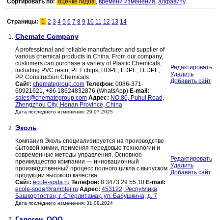
Сортировать по:
оценке гидов
,
времени изменения
,
алфавиту
.
Страницы:
1
2
3
4
5
6
7
8
9
10
11
12
13
14
Chemate Company
1.
A professional and reliable manufacturer and supplier of
various chemical products in China. From our company,
customers can purchase a variety of Plastic Chemicals,
Редактировать
including PVC resin, PET chips, HDPE, LDPE, LLDPE,
Удалить
PP, Construction Chemicals.
Добавить сайт
Сайт:
chemategroup.com
Телефон:
0086-371-
60921621, +86 18624832876 (WhatsApp)
E-mail:
sales@chemategroup.com
Адрес:
NO.80, Puhui Road,
Zhengzhou City, Henan Province, China
Дата последнего изменения: 29.07.2025
Эколь
2.
Компания Эколь специализируется на производстве
бытовой химии, применяя передовые технологии и
современные методы управления. Основное
Редактировать
преимущество компании — инновационный
Удалить
производственный процесс полного цикла с выпуском
Добавить сайт
продукции высокого качества.
Сайт:
ecole-soda.ru
Телефон:
8 3473 29 55 10
E-mail:
ecole-soda@rambler.ru
Адрес:
453122, Республика
Башкортостан, г. Стерлитамак, ул. Бабушкина, д. 7
Дата последнего изменения: 31.08.2024
Галоген, ОOО
3.