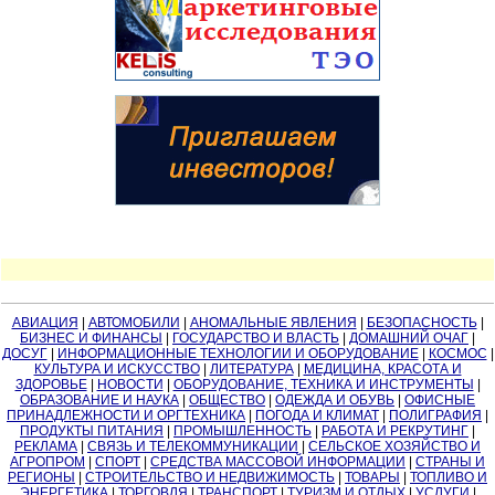
АВИАЦИЯ
|
АВТОМОБИЛИ
|
АНОМАЛЬНЫЕ ЯВЛЕНИЯ
|
БЕЗОПАСНОСТЬ
|
БИЗНЕС И ФИНАНСЫ
|
ГОСУДАРСТВО И ВЛАСТЬ
|
ДОМАШНИЙ ОЧАГ
|
ДОСУГ
|
ИНФОРМАЦИОННЫЕ ТЕХНОЛОГИИ И ОБОРУДОВАНИЕ
|
КОСМОС
|
КУЛЬТУРА И ИСКУССТВО
|
ЛИТЕРАТУРА
|
МЕДИЦИНА, КРАСОТА И
ЗДОРОВЬЕ
|
НОВОСТИ
|
ОБОРУДОВАНИЕ, ТЕХНИКА И ИНСТРУМЕНТЫ
|
ОБРАЗОВАНИЕ И НАУКА
|
ОБЩЕСТВО
|
ОДЕЖДА И ОБУВЬ
|
ОФИСНЫЕ
ПРИНАДЛЕЖНОСТИ И ОРГТЕХНИКА
|
ПОГОДА И КЛИМАТ
|
ПОЛИГРАФИЯ
|
ПРОДУКТЫ ПИТАНИЯ
|
ПРОМЫШЛЕННОСТЬ
|
РАБОТА И РЕКРУТИНГ
|
РЕКЛАМА
|
СВЯЗЬ И ТЕЛЕКОММУНИКАЦИИ
|
СЕЛЬСКОЕ ХОЗЯЙСТВО И
АГРОПРОМ
|
СПОРТ
|
СРЕДСТВА МАССОВОЙ ИНФОРМАЦИИ
|
СТРАНЫ И
РЕГИОНЫ
|
СТРОИТЕЛЬСТВО И НЕДВИЖИМОСТЬ
|
ТОВАРЫ
|
ТОПЛИВО И
ЭНЕРГЕТИКА
|
ТОРГОВЛЯ
|
ТРАНСПОРТ
|
ТУРИЗМ И ОТДЫХ
|
УСЛУГИ
|