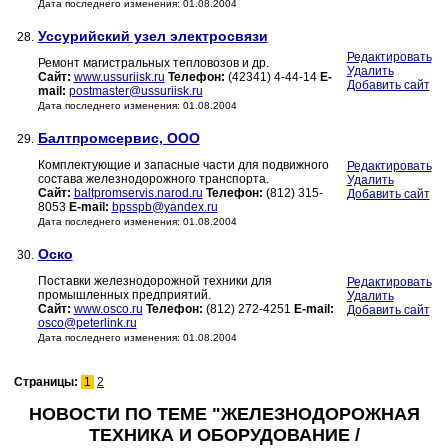
Дата последнего изменения: 01.08.2004
Уссурийский узел электросвязи
28.
Редактировать
Ремонт магистральных тепловозов и др.
Удалить
Сайт:
www.ussuriisk.ru
Телефон:
(42341) 4-44-14
E-
Добавить сайт
mail:
postmaster@ussuriisk.ru
Дата последнего изменения: 01.08.2004
Балтпромсервис, ООО
29.
Комплектующие и запасные части для подвижного
Редактировать
состава железнодорожного транспорта.
Удалить
Сайт:
baltpromservis.narod.ru
Телефон:
(812) 315-
Добавить сайт
8053
E-mail:
bpsspb@yandex.ru
Дата последнего изменения: 01.08.2004
Оско
30.
Поставки железнодорожной техники для
Редактировать
промышленных предприятий.
Удалить
Сайт:
www.osco.ru
Телефон:
(812) 272-4251
E-mail:
Добавить сайт
osco@peterlink.ru
Дата последнего изменения: 01.08.2004
Страницы:
1
2
НОВОСТИ ПО ТЕМЕ "ЖЕЛЕЗНОДОРОЖНАЯ
ТЕХНИКА И ОБОРУДОВАНИЕ /