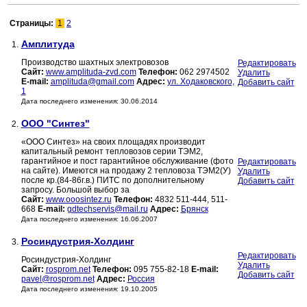
Страницы:
1
2
Амплитуда
1.
Производство шахтных электровозов
Редактировать
Сайт:
www.amplituda-zvd.com
Телефон:
062 2974502
Удалить
E-mail:
amplituda@gmail.com
Адрес:
ул. Ходаковского,
Добавить сайт
1
Дата последнего изменения: 30.06.2014
ООО "Синтез"
2.
«ООО Синтез» на своих площадях производит
капитальный ремонт тепловозов серии ТЭМ2,
гарантийное и пост гарантийное обслуживание (фото
Редактировать
на сайте). Имеются на продажу 2 тепловоза ТЭМ2(У)
Удалить
после кр.(84-86г.в.) ПИТС по дополнительному
Добавить сайт
запросу. Большой выбор за
Сайт:
www.ooosintez.ru
Телефон:
4832 511-444, 511-
668
E-mail:
gdtechservis@mail.ru
Адрес:
Брянск
Дата последнего изменения: 16.06.2007
Росиндустрия-Холдинг
3.
Редактировать
Росиндустрия-Холдинг
Удалить
Сайт:
rosprom.net
Телефон:
095 755-82-18
E-mail:
Добавить сайт
pavel@rosprom.net
Адрес:
Россия
Дата последнего изменения: 19.10.2005