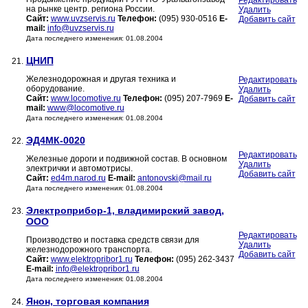
Редактировать
на рынке центр. региона России.
Удалить
Сайт:
www.uvzservis.ru
Телефон:
(095) 930-0516
E-
Добавить сайт
mail:
info@uvzservis.ru
Дата последнего изменения: 01.08.2004
ЦНИП
21.
Железнодорожная и другая техника и
Редактировать
оборудование.
Удалить
Сайт:
www.locomotive.ru
Телефон:
(095) 207-7969
E-
Добавить сайт
mail:
www@locomotive.ru
Дата последнего изменения: 01.08.2004
ЭД4МК-0020
22.
Редактировать
Железные дороги и подвижной состав. В основном
Удалить
электрички и автомотрисы.
Добавить сайт
Сайт:
ed4m.narod.ru
E-mail:
antonovski@mail.ru
Дата последнего изменения: 01.08.2004
Электроприбор-1, владимирский завод,
23.
ООО
Редактировать
Производство и поставка средств связи для
Удалить
железнодорожного транспорта.
Добавить сайт
Сайт:
www.elektropribor1.ru
Телефон:
(095) 262-3437
E-mail:
info@elektropribor1.ru
Дата последнего изменения: 01.08.2004
Янон, торговая компания
24.