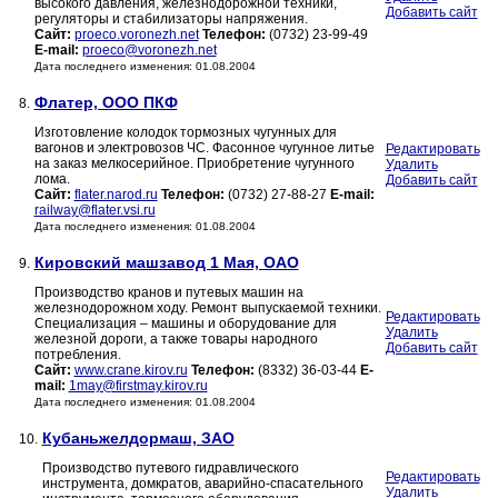
высокого давления, железнодорожной техники,
Добавить сайт
регуляторы и стабилизаторы напряжения.
Сайт:
proeco.voronezh.net
Телефон:
(0732) 23-99-49
E-mail:
proeco@voronezh.net
Дата последнего изменения: 01.08.2004
Флатер, ООО ПКФ
8.
Изготовление колодок тормозных чугунных для
вагонов и электровозов ЧС. Фасонное чугунное литье
Редактировать
на заказ мелкосерийное. Приобретение чугунного
Удалить
лома.
Добавить сайт
Сайт:
flater.narod.ru
Телефон:
(0732) 27-88-27
E-mail:
railway@flater.vsi.ru
Дата последнего изменения: 01.08.2004
Кировский машзавод 1 Мая, ОАО
9.
Производство кранов и путевых машин на
железнодорожном ходу. Ремонт выпускаемой техники.
Редактировать
Специализация – машины и оборудование для
Удалить
железной дороги, а также товары народного
Добавить сайт
потребления.
Сайт:
www.crane.kirov.ru
Телефон:
(8332) 36-03-44
E-
mail:
1may@firstmay.kirov.ru
Дата последнего изменения: 01.08.2004
Кубаньжелдормаш, ЗАО
10.
Производство путевого гидравлического
Редактировать
инструмента, домкратов, аварийно-спасательного
Удалить