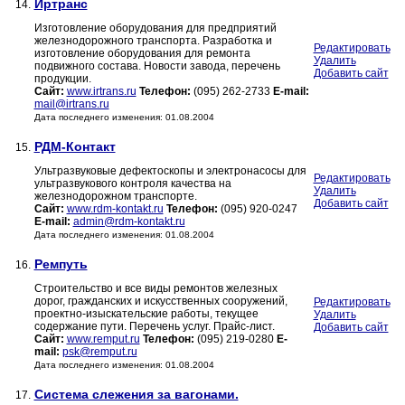
Иртранс
14.
Изготовление оборудования для предприятий
железнодорожного транспорта. Разработка и
Редактировать
изготовление оборудования для ремонта
Удалить
подвижного состава. Новости завода, перечень
Добавить сайт
продукции.
Сайт:
www.irtrans.ru
Телефон:
(095) 262-2733
E-mail:
mail@irtrans.ru
Дата последнего изменения: 01.08.2004
РДМ-Контакт
15.
Ультразвуковые дефектоскопы и электронасосы для
Редактировать
ультразвукового контроля качества на
Удалить
железнодорожном транспорте.
Добавить сайт
Сайт:
www.rdm-kontakt.ru
Телефон:
(095) 920-0247
E-mail:
admin@rdm-kontakt.ru
Дата последнего изменения: 01.08.2004
Ремпуть
16.
Строительство и все виды ремонтов железных
дорог, гражданских и искусственных сооружений,
Редактировать
проектно-изыскательские работы, текущее
Удалить
содержание пути. Перечень услуг. Прайс-лист.
Добавить сайт
Сайт:
www.remput.ru
Телефон:
(095) 219-0280
E-
mail:
psk@remput.ru
Дата последнего изменения: 01.08.2004
Система слежения за вагонами.
17.