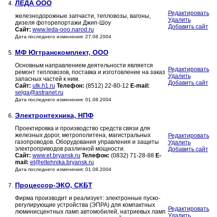
ЛЕДА ООО
4.
Редактировать
железнодорожные запчасти, тепловозы, вагоны,
Удалить
дизеля фоторепортажи Джип-Шоу
Добавить сайт
Сайт:
www.leda-ooo.narod.ru
Дата последнего изменения: 27.08.2004
МФ Югтранскомплект, ООО
5.
Основным направлением деятельности является
Редактировать
ремонт тепловозов, поставка и изготовление на заказ
Удалить
запасных частей к ним.
Добавить сайт
Сайт:
utk.h1.ru
Телефон:
(8512) 22-80-12
E-mail:
selga@astranet.ru
Дата последнего изменения: 01.08.2004
Электронтехника, НПФ
6.
Проектировка и производство средств связи для
железных дорог, метрополитена, магистральных
Редактировать
газопроводов. Оборудования управления и защиты
Удалить
электроприводов различной мощности.
Добавить сайт
Сайт:
www.et.bryansk.ru
Телефон:
(0832) 71-28-88
E-
mail:
et@eltehnika.bryansk.ru
Дата последнего изменения: 01.08.2004
Процессор-ЭКО, СКБТ
7.
Фирма производит и реализует: электронные пуско-
регулирующие устройства (ЭПРА) для компактных
Редактировать
люминисцентных ламп автомобилей, натриевых ламп
Удалить