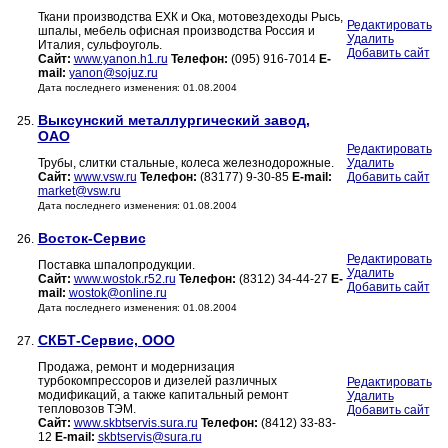
Ткани производства ЕХК и Ока, мотовездеходы Рысь,
Редактировать
шпалы, мебель офисная производства Россия и
Удалить
Италия, сульфоуголь.
Добавить сайт
Сайт:
www.yanon.h1.ru
Телефон:
(095) 916-7014
E-
mail:
yanon@sojuz.ru
Дата последнего изменения: 01.08.2004
Выксунский металлургический завод,
25.
ОАО
Редактировать
Трубы, слитки стальные, колеса железнодорожные.
Удалить
Сайт:
www.vsw.ru
Телефон:
(83177) 9-30-85
E-mail:
Добавить сайт
market@vsw.ru
Дата последнего изменения: 01.08.2004
Восток-Сервис
26.
Редактировать
Поставка шпалопродукции.
Удалить
Сайт:
www.wostok.r52.ru
Телефон:
(8312) 34-44-27
E-
Добавить сайт
mail:
wostok@online.ru
Дата последнего изменения: 01.08.2004
СКБТ-Сервис, ООО
27.
Продажа, ремонт и модернизация
турбокомпрессоров и дизелей различных
Редактировать
модификаций, а также капитальный ремонт
Удалить
тепловозов ТЭМ.
Добавить сайт
Сайт:
www.skbtservis.sura.ru
Телефон:
(8412) 33-83-
12
E-mail:
skbtservis@sura.ru