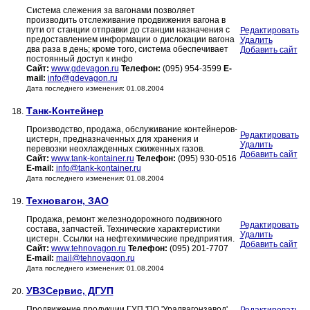
Система слежения за вагонами позволяет
производить отслеживание продвижения вагона в
пути от станции отправки до станции назначения с
Редактировать
предоставлением информации о дислокации вагона
Удалить
два раза в день; кроме того, система обеспечивает
Добавить сайт
постоянный доступ к инфо
Сайт:
www.gdevagon.ru
Телефон:
(095) 954-3599
E-
mail:
info@gdevagon.ru
Дата последнего изменения: 01.08.2004
Танк-Контейнер
18.
Производство, продажа, обслуживание контейнеров-
Редактировать
цистерн, предназначенных для хранения и
Удалить
перевозки неохлажденных сжиженных газов.
Добавить сайт
Сайт:
www.tank-kontainer.ru
Телефон:
(095) 930-0516
E-mail:
info@tank-kontainer.ru
Дата последнего изменения: 01.08.2004
Техновагон, ЗАО
19.
Продажа, ремонт железнодорожного подвижного
Редактировать
состава, запчастей. Технические характеристики
Удалить
цистерн. Ссылки на нефтехимические предприятия.
Добавить сайт
Сайт:
www.tehnovagon.ru
Телефон:
(095) 201-7707
E-mail:
mail@tehnovagon.ru
Дата последнего изменения: 01.08.2004
УВЗСервис, ДГУП
20.
Продвижение продукции ГУП 'ПО 'Уралвагонзавод'