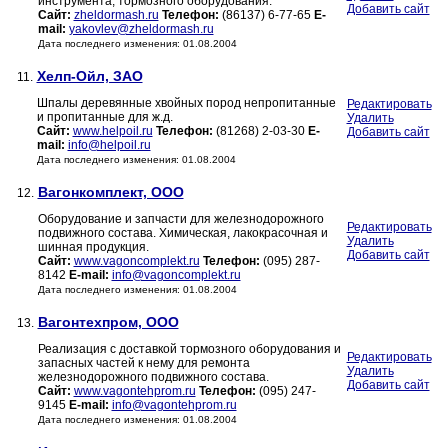
инструмента, тормозного оборудования.
Добавить сайт
Сайт:
zheldormash.ru
Телефон:
(86137) 6-77-65
E-
mail:
yakovlev@zheldormash.ru
Дата последнего изменения: 01.08.2004
Хелп-Ойл, ЗАО
11.
Шпалы деревянные хвойных пород непропитанные
Редактировать
и пропитанные для ж.д.
Удалить
Сайт:
www.helpoil.ru
Телефон:
(81268) 2-03-30
E-
Добавить сайт
mail:
info@helpoil.ru
Дата последнего изменения: 01.08.2004
Вагонкомплект, ООО
12.
Оборудование и запчасти для железнодорожного
Редактировать
подвижного состава. Химическая, лакокрасочная и
Удалить
шинная продукция.
Добавить сайт
Сайт:
www.vagoncomplekt.ru
Телефон:
(095) 287-
8142
E-mail:
info@vagoncomplekt.ru
Дата последнего изменения: 01.08.2004
Вагонтехпром, ООО
13.
Реализация с доставкой тормозного оборудования и
Редактировать
запасных частей к нему для ремонта
Удалить
железнодорожного подвижного состава.
Добавить сайт
Сайт:
www.vagontehprom.ru
Телефон:
(095) 247-
9145
E-mail:
info@vagontehprom.ru
Дата последнего изменения: 01.08.2004