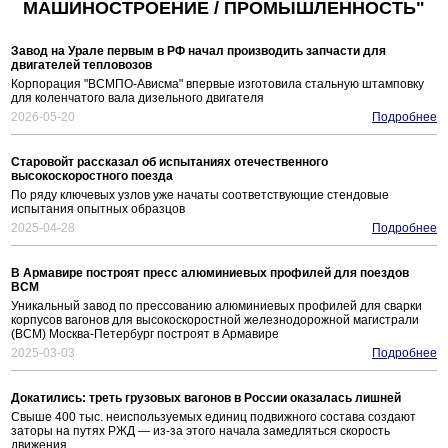
МАШИНОСТРОЕНИЕ / ПРОМЫШЛЕННОСТЬ"
Завод на Урале первым в РФ начал производить запчасти для
двигателей тепловозов
Корпорация "ВСМПО-Ависма" впервые изготовила стальную штамповку
для коленчатого вала дизельного двигателя
2026-05-20
Подробнее
Старовойт рассказал об испытаниях отечественного
высокоскоростного поезда
По ряду ключевых узлов уже начаты соответствующие стендовые
испытания опытных образцов
2025-04-28
Подробнее
В Армавире построят пресс алюминиевых профилей для поездов
ВСМ
Уникальный завод по прессованию алюминиевых профилей для сварки
корпусов вагонов для высокоскоростной железнодорожной магистрали
(ВСМ) Москва-Петербург построят в Армавире
2025-03-03
Подробнее
Докатились: треть грузовых вагонов в России оказалась лишней
Свыше 400 тыс. неиспользуемых единиц подвижного состава создают
заторы на путях РЖД — из-за этого начала замедляться скорость
движения