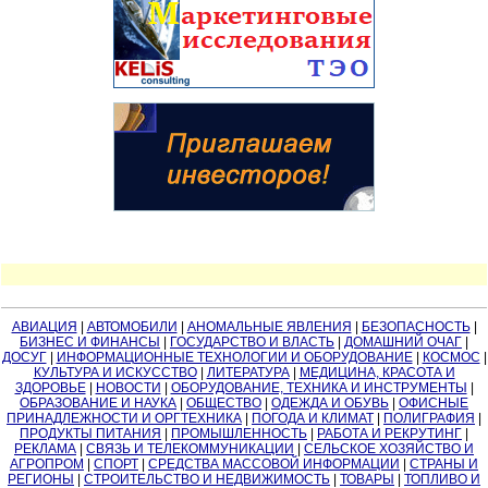
АВИАЦИЯ
|
АВТОМОБИЛИ
|
АНОМАЛЬНЫЕ ЯВЛЕНИЯ
|
БЕЗОПАСНОСТЬ
|
БИЗНЕС И ФИНАНСЫ
|
ГОСУДАРСТВО И ВЛАСТЬ
|
ДОМАШНИЙ ОЧАГ
|
ДОСУГ
|
ИНФОРМАЦИОННЫЕ ТЕХНОЛОГИИ И ОБОРУДОВАНИЕ
|
КОСМОС
|
КУЛЬТУРА И ИСКУССТВО
|
ЛИТЕРАТУРА
|
МЕДИЦИНА, КРАСОТА И
ЗДОРОВЬЕ
|
НОВОСТИ
|
ОБОРУДОВАНИЕ, ТЕХНИКА И ИНСТРУМЕНТЫ
|
ОБРАЗОВАНИЕ И НАУКА
|
ОБЩЕСТВО
|
ОДЕЖДА И ОБУВЬ
|
ОФИСНЫЕ
ПРИНАДЛЕЖНОСТИ И ОРГТЕХНИКА
|
ПОГОДА И КЛИМАТ
|
ПОЛИГРАФИЯ
|
ПРОДУКТЫ ПИТАНИЯ
|
ПРОМЫШЛЕННОСТЬ
|
РАБОТА И РЕКРУТИНГ
|
РЕКЛАМА
|
СВЯЗЬ И ТЕЛЕКОММУНИКАЦИИ
|
СЕЛЬСКОЕ ХОЗЯЙСТВО И
АГРОПРОМ
|
СПОРТ
|
СРЕДСТВА МАССОВОЙ ИНФОРМАЦИИ
|
СТРАНЫ И
РЕГИОНЫ
|
СТРОИТЕЛЬСТВО И НЕДВИЖИМОСТЬ
|
ТОВАРЫ
|
ТОПЛИВО И