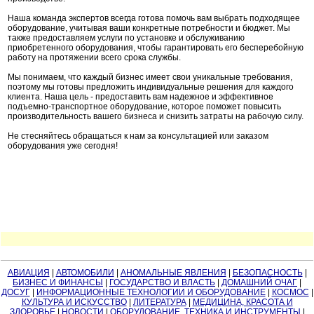
Наша команда экспертов всегда готова помочь вам выбрать подходящее
оборудование, учитывая ваши конкретные потребности и бюджет. Мы
также предоставляем услуги по установке и обслуживанию
приобретенного оборудования, чтобы гарантировать его бесперебойную
работу на протяжении всего срока службы.
Мы понимаем, что каждый бизнес имеет свои уникальные требования,
поэтому мы готовы предложить индивидуальные решения для каждого
клиента. Наша цель - предоставить вам надежное и эффективное
подъемно-транспортное оборудование, которое поможет повысить
производительность вашего бизнеса и снизить затраты на рабочую силу.
Не стесняйтесь обращаться к нам за консультацией или заказом
оборудования уже сегодня!
АВИАЦИЯ
|
АВТОМОБИЛИ
|
АНОМАЛЬНЫЕ ЯВЛЕНИЯ
|
БЕЗОПАСНОСТЬ
|
БИЗНЕС И ФИНАНСЫ
|
ГОСУДАРСТВО И ВЛАСТЬ
|
ДОМАШНИЙ ОЧАГ
|
ДОСУГ
|
ИНФОРМАЦИОННЫЕ ТЕХНОЛОГИИ И ОБОРУДОВАНИЕ
|
КОСМОС
|
КУЛЬТУРА И ИСКУССТВО
|
ЛИТЕРАТУРА
|
МЕДИЦИНА, КРАСОТА И
ЗДОРОВЬЕ
|
НОВОСТИ
|
ОБОРУДОВАНИЕ, ТЕХНИКА И ИНСТРУМЕНТЫ
|