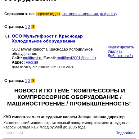
Сортировать по:
оценке гидов
,
времени изменения
,
алфавиту
.
Страницы:
1
2
3
ООО Мультифрост г. Краснодар
61.
Холодильное оборудование
Редактировать
ООО Мультифрост г. Краснодар Холодильное
Удалить
оборудование
Добавить сайт
Сайт:
multifrost.ru
E-mail:
multifrost2001@mail.ru
Адрес:
Россия
Дата последнего изменения: 01.08.2004
Страницы:
1
2
3
НОВОСТИ ПО ТЕМЕ "КОМПРЕССОРЫ И
КОМПРЕССОРНОЕ ОБОРУДОВАНИЕ /
МАШИНОСТРОЕНИЕ / ПРОМЫШЛЕННОСТЬ"
КМЗ импортозаместит судовые насосы Запада, заявил директор
Кингисеппский машиностроительный завод импортозаместит судовые
насосы Запада на 7 млрд рублей до 2035 года
2024-09-24
Подробнее