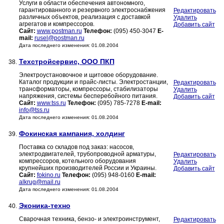
Услуги в области обеспечения автономного,
гарантированного и резервного электроснабжения
Редактировать
различных объектов, реализация с доставкой
Удалить
агрегатов и компрессоров.
Добавить сайт
Сайт:
www.postman.ru
Телефон:
(095) 450-3047
E-
mail:
rusel@postman.ru
Дата последнего изменения: 01.08.2004
Техстройсервис, ООО ПКП
38.
Электроустановочное и щитовое оборудование.
Каталог продукции и прайс-листы. Электростанции,
Редактировать
трансформаторы, компрессоры, стабилизаторы
Удалить
напряжения, системы бесперебойного питания.
Добавить сайт
Сайт:
www.tss.ru
Телефон:
(095) 785-7278
E-mail:
info@tss.ru
Дата последнего изменения: 01.08.2004
Фокинская кампания, холдинг
39.
Поставка со складов под заказ: насосов,
электродвигателей, трубопроводной арматуры,
Редактировать
компрессоров, котельного оборудования
Удалить
крупнейших производителей России и Украины.
Добавить сайт
Сайт:
fokino.ru
Телефон:
(095) 948-0160
E-mail:
alkrug@mail.ru
Дата последнего изменения: 01.08.2004
Эконика-техно
40.
Сварочная техника, бензо- и электроинструмент,
Редактировать