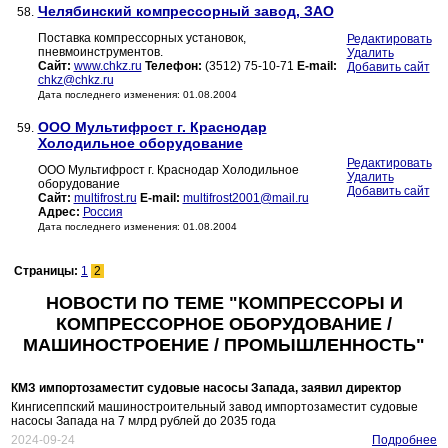
Челябинский компрессорный завод, ЗАО
58.
Поставка компрессорных установок,
Редактировать
пневмоинструментов.
Удалить
Сайт:
www.chkz.ru
Телефон:
(3512) 75-10-71
E-mail:
Добавить сайт
chkz@chkz.ru
Дата последнего изменения: 01.08.2004
ООО Мультифрост г. Краснодар
59.
Холодильное оборудование
Редактировать
ООО Мультифрост г. Краснодар Холодильное
Удалить
оборудование
Добавить сайт
Сайт:
multifrost.ru
E-mail:
multifrost2001@mail.ru
Адрес:
Россия
Дата последнего изменения: 01.08.2004
Страницы:
1
2
НОВОСТИ ПО ТЕМЕ "КОМПРЕССОРЫ И
КОМПРЕССОРНОЕ ОБОРУДОВАНИЕ /
МАШИНОСТРОЕНИЕ / ПРОМЫШЛЕННОСТЬ"
КМЗ импортозаместит судовые насосы Запада, заявил директор
Кингисеппский машиностроительный завод импортозаместит судовые
насосы Запада на 7 млрд рублей до 2035 года
2024-09-24
Подробнее