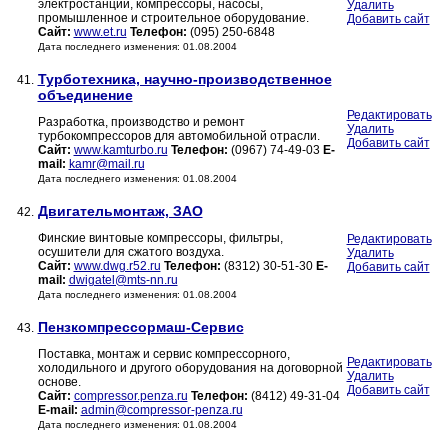
электростанции, компрессоры, насосы,
Удалить
промышленное и строительное оборудование.
Добавить сайт
Сайт:
www.et.ru
Телефон:
(095) 250-6848
Дата последнего изменения: 01.08.2004
Турботехника, научно-производственное
41.
объединение
Редактировать
Разработка, производство и ремонт
Удалить
турбокомпрессоров для автомобильной отрасли.
Добавить сайт
Сайт:
www.kamturbo.ru
Телефон:
(0967) 74-49-03
E-
mail:
kamr@mail.ru
Дата последнего изменения: 01.08.2004
Двигательмонтаж, ЗАО
42.
Финские винтовые компрессоры, фильтры,
Редактировать
осушители для сжатого воздуха.
Удалить
Сайт:
www.dwg.r52.ru
Телефон:
(8312) 30-51-30
E-
Добавить сайт
mail:
dwigatel@mts-nn.ru
Дата последнего изменения: 01.08.2004
Пензкомпрессормаш-Сервис
43.
Поставка, монтаж и сервис компрессорного,
Редактировать
холодильного и другого оборудования на договорной
Удалить
основе.
Добавить сайт
Сайт:
compressor.penza.ru
Телефон:
(8412) 49-31-04
E-mail:
admin@compressor-penza.ru
Дата последнего изменения: 01.08.2004