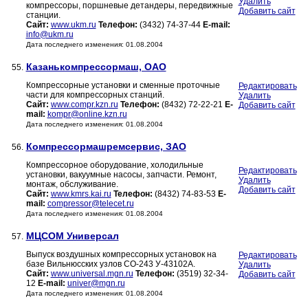
Удалить
компрессоры, поршневые детандеры, передвижные
Добавить сайт
станции.
Сайт:
www.ukm.ru
Телефон:
(3432) 74-37-44
E-mail:
info@ukm.ru
Дата последнего изменения: 01.08.2004
Казанькомпрессормаш, ОАО
55.
Компрессорные установки и сменные проточные
Редактировать
части для компрессорных станций.
Удалить
Сайт:
www.compr.kzn.ru
Телефон:
(8432) 72-22-21
E-
Добавить сайт
mail:
kompr@online.kzn.ru
Дата последнего изменения: 01.08.2004
Компрессормашремсервис, ЗАО
56.
Компрессорное оборудование, холодильные
Редактировать
установки, вакуумные насосы, запчасти. Ремонт,
Удалить
монтаж, обслуживание.
Добавить сайт
Сайт:
www.kmrs.kai.ru
Телефон:
(8432) 74-83-53
E-
mail:
compressor@telecet.ru
Дата последнего изменения: 01.08.2004
МЦСОМ Универсал
57.
Выпуск воздушных компрессорных установок на
Редактировать
базе Вильнюсских узлов СО-243 У-43102А.
Удалить
Сайт:
www.universal.mgn.ru
Телефон:
(3519) 32-34-
Добавить сайт
12
E-mail:
univer@mgn.ru
Дата последнего изменения: 01.08.2004