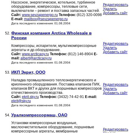
Насосное, энергетическое, котельное, турбинное
Редактировать
оборудование, компрессоры, тепловые сети,
Удалить
выключатели – ремонт и поставка запасных частей.
Добавить сайт
Сайт:
www.sevzapenergo.ru
Телефон:
(812) 320-0098
E-mail:
mailbox@sevzapenergo.ru
Дата последнего изменения: 01.08.2004
Финская компания Arctica Wholesale в
52.
России
Редактировать
Компрессоры, испарители, мультикомпрессорные
Удалить
агрегаты и др.оборудование.
Добавить сайт
Сайт:
www.arcticaoy.ru
Телефон:
(812) 146-8904
E-
mail:
albert@arcticaoy.ru
Дата последнего изменения: 01.08.2004
ИКП Экрит, ООО
53.
Наладка промышленного теплоэнергетического и
криогенного оборудования. Поставка клапанов ПИК,
Редактировать
клапанов ВКТ и других для поршневых компрессоров
Удалить
отечественного производства.
Добавить сайт
Сайт:
ekrit.sky.ru
Телефон:
(3432) 74-42-91
E-mail:
ekrit@sky.ru
Дата последнего изменения: 01.08.2004
Уралкомпрессормаш, ОАО
54.
Установки компрессорные воздушные,
маслоочистительное оборудование, поршневые
Редактировать
компрессорные агрегаты, мембранные