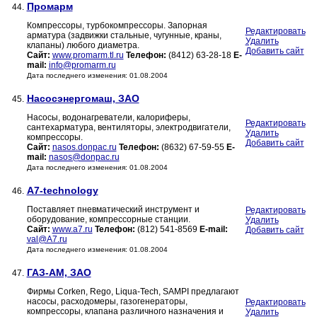
Промарм
44.
Компрессоры, турбокомпрессоры. Запорная
Редактировать
арматура (задвижки стальные, чугунные, краны,
Удалить
клапаны) любого диаметра.
Добавить сайт
Сайт:
www.promarm.tl.ru
Телефон:
(8412) 63-28-18
E-
mail:
info@promarm.ru
Дата последнего изменения: 01.08.2004
Насосэнергомаш, ЗАО
45.
Насосы, водонагреватели, калориферы,
Редактировать
сантехарматура, вентиляторы, электродвигатели,
Удалить
компрессоры.
Добавить сайт
Сайт:
nasos.donpac.ru
Телефон:
(8632) 67-59-55
E-
mail:
nasos@donpac.ru
Дата последнего изменения: 01.08.2004
A7-technology
46.
Поставляет пневматический инструмент и
Редактировать
оборудование, компрессорные станции.
Удалить
Сайт:
www.a7.ru
Телефон:
(812) 541-8569
E-mail:
Добавить сайт
val@A7.ru
Дата последнего изменения: 01.08.2004
ГАЗ-АМ, ЗАО
47.
Фирмы Corken, Rego, Liqua-Tech, SAMPI предлагают
насосы, расходомеры, газогенераторы,
Редактировать
компрессоры, клапана различного назначения и
Удалить