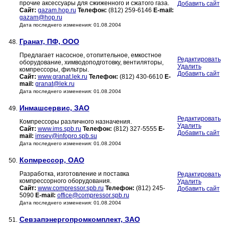
прочие аксессуары для сжиженного и сжатого газа.
Добавить сайт
Сайт:
gazam.hop.ru
Телефон:
(812) 259-6146
E-mail:
gazam@hop.ru
Дата последнего изменения: 01.08.2004
Гранат, ПФ, ООО
48.
Предлагает насосное, отопительное, емкостное
Редактировать
оборудование, химводоподготовку, вентиляторы,
Удалить
компрессоры, фильтры.
Добавить сайт
Сайт:
www.granat.lek.ru
Телефон:
(812) 430-6610
E-
mail:
granat@lek.ru
Дата последнего изменения: 01.08.2004
Инмашсервис, ЗАО
49.
Редактировать
Компрессоры различного назначения.
Удалить
Сайт:
www.ims.spb.ru
Телефон:
(812) 327-5555
E-
Добавить сайт
mail:
imsev@infopro.spb.su
Дата последнего изменения: 01.08.2004
Копмрессор, ОАО
50.
Разработка, изготовление и поставка
Редактировать
компрессорного оборудования.
Удалить
Сайт:
www.compressor.spb.ru
Телефон:
(812) 245-
Добавить сайт
5090
E-mail:
office@compressor.spb.ru
Дата последнего изменения: 01.08.2004
Севзапэнергопромкомплект, ЗАО
51.