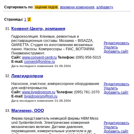
Сортировать по:
оценке гидов
,
времени изменения
,
алфавиту
.
Страницы:
1
2
Конвент-Центр, компания
31.
Гидроизоляция. Клеевые, ремонтные и
реставрационные составы. Мозаика – BISAZZA,
Редактировать
GIARETTA. Студия по изготовлению мозаичных
Удалить
панно. Насосы. Компрессоры – FIAC, BOTTARINI.
Добавить сайт
Пневмоинструмент.
Сайт:
www.convent-centr.ru
Телефон:
(095) 956-5015
E-mail:
convent@online.ru
Дата последнего изменения: 01.08.2004
Ливгидропром
32.
Насосное, очистное, компрессорное оборудование
Редактировать
для нефтепромысла.
Удалить
Сайт:
www.livgidroprom.ru
Телефон:
(095) 781-1070
Добавить сайт
E-mail:
livgidroprom@nm.ru
Дата последнего изменения: 01.08.2004
Магимэкс, ООО
33.
Фирма представитель немецкой фирмы НВМ Mess
und Systemtechnik. Электрические измерения
Редактировать
механических величин. Датчики давления,
Удалить
перемещения, измерительные усилители и др.
Добавить сайт