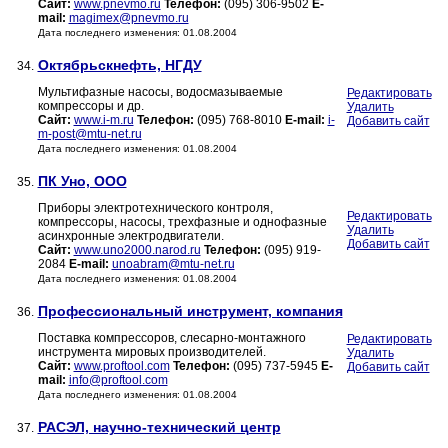
Сайт:
www.pnevmo.ru
Телефон:
(095) 306-9502
E-
mail:
magimex@pnevmo.ru
Дата последнего изменения: 01.08.2004
Октябрьскнефть, НГДУ
34.
Мультифазные насосы, водосмазываемые
Редактировать
компрессоры и др.
Удалить
Сайт:
www.i-m.ru
Телефон:
(095) 768-8010
E-mail:
i-
Добавить сайт
m-post@mtu-net.ru
Дата последнего изменения: 01.08.2004
ПК Уно, ООО
35.
Приборы электротехнического контроля,
Редактировать
компрессоры, насосы, трехфазные и однофазные
Удалить
асинхронные электродвигатели.
Добавить сайт
Сайт:
www.uno2000.narod.ru
Телефон:
(095) 919-
2084
E-mail:
unoabram@mtu-net.ru
Дата последнего изменения: 01.08.2004
Профессиональный инструмент, компания
36.
Поставка компрессоров, слесарно-монтажного
Редактировать
инструмента мировых производителей.
Удалить
Сайт:
www.proftool.com
Телефон:
(095) 737-5945
E-
Добавить сайт
mail:
info@proftool.com
Дата последнего изменения: 01.08.2004
РАСЭЛ, научно-технический центр
37.