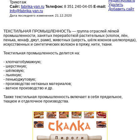
Редактировать
Трикотаж
Удалить
Сайт:
fabrika-yan.ru
Телефон:
8 351 240-04-05
E-mail:
Добавить сайт
Info@fabrika-yan.ru
Дата последнего изменения: 21.12.2020
ТЕКСТИЛЬНАЯ ПРОМЫШЛЕННОСТЬ — группа отраслей лёгкой
промышленности, занятых переработкой растительных (хлопок, лён,
пенька, кенаф, джут, рами), животных (шерсть, шёлк коконов шелкопряда),
искусственных и синтетических волокон в пряжу, нити, ткани.
Текстильная промышленность делится на:
- хлопчатобумажную;
- шерстяную;
- шёлковую;
- льняную;
- пенькоджутовую;
- производство нетканых материалов;
- ватное производство и др.
Также текстильная промышленность включает в себя прядильное,
ткацкое и отделочное производства.