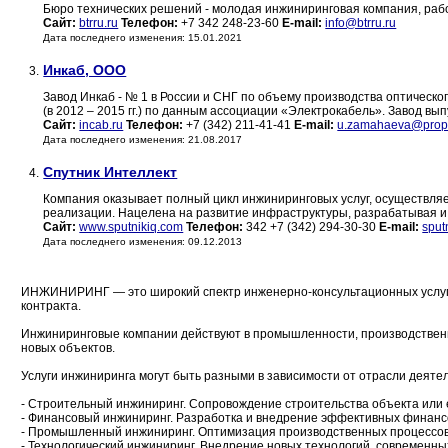
Бюро технических решений - молодая инжиниринговая компания, раб
Сайт:
btrru.ru
Телефон:
+7 342 248-23-60
E-mail:
info@btrru.ru
Дата последнего изменения: 15.01.2021
Инкаб, ООО
3.
Завод Инкаб - № 1 в России и СНГ по объему производства оптическог
(в 2012 – 2015 гг.) по данным ассоциации «Электрокабель». Завод вы
Сайт:
incab.ru
Телефон:
+7 (342) 211-41-41
E-mail:
u.zamahaeva@prop
Дата последнего изменения: 21.08.2017
Спутник Интеллект
4.
Компания оказывает полный цикл инжиниринговых услуг, осуществляет 
реализации. Нацелена на развитие инфраструктуры, разрабатывая и 
Сайт:
www.sputnikiq.com
Телефон:
342 +7 (342) 294-30-30
E-mail:
sput
Дата последнего изменения: 09.12.2013
ИНЖИНИРИНГ — это широкий спектр инженерно-консультационных услуг,
контракта.
Инжиниринговые компании действуют в промышленности, производственно
новых объектов.
Услуги инжиниринга могут быть разными в зависимости от отрасли деятел
- Строительный инжиниринг. Сопровождение строительства объекта или е
- Финансовый инжиниринг. Разработка и внедрение эффективных финансо
- Промышленный инжиниринг. Оптимизация производственных процессов 
- Технологический инжиниринг. Внедрение новых технологий, современн