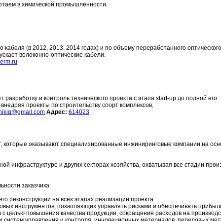
отаем в химической промышленности.
о кабеля (в 2012, 2013, 2014 годах) и по объему переработанного оптическог
пускает волоконно-оптические кабели.
erm.ru
разработку и контроль технического проекта с этапа start-up до полной его
внедряя проекты по строительству спорт комплексов,
nikiq@gmail.com
Адрес:
614023
 которые оказывают специализированные инжиниринговые компании на осн
й инфраструктуре и других секторах хозяйства, охватывая все стадии произ
ьности заказчика:
го реконструкции на всех этапах реализации проекта.
вых инструментов, позволяющих управлять рисками и обеспечивать прибыль
с целью повышения качества продукции, сокращения расходов на производс
ых систем управления и контроля, инновационных материалов, передовых мет