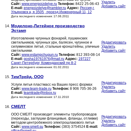
Удалить
Сайт:
www.energoizdelye.ru
Телефон:
8422 25-06-43
Добавить сайт
E-mail:
energoizdelye@rambler.ru
Адрес:
Россия,г.
Ульяновск а, я 3505 , проезд Инженерный 11, 12
Дата последнего изменения: 17.06.2011
Моделоно-Литейное производство
14.
Эстамп
Изготовление чугунных фонарей, пушкинских
светильников, чугунных урн, балясен, чугунное и
Редактировать
силуминовое литьё, стальные кронштейны, уличные
Удалить
светильники.
Добавить сайт
Сайт:
www.estampchugun.ru
Телефон:
812 393-08-14
E-mail:
gosha19761976@mail.ru
Адрес:
197227
Санкт-Петербург, Коменданский пр 8-2
Дата последнего изменения: 01.02.2011
ТимТрейд, ООО
15.
Редактировать
Услуги литья пластмасс на Ваших пресс формах
Удалить
Сайт:
www.team-trade.ru
Телефон:
8 906 705-36-26
Добавить сайт
E-mail:
teamtrade@inbox.ru
Дата последнего изменения: 17.11.2010
СМЕЛТ
16.
ООО СМЕЛТ производит элементы трубопроводов
Редактировать
(переходы, заглушки фланцевые, фланцы, отливки)
Удалить
методом центробежного электрошлакового литья
Добавить сайт
Сайт:
www.smelt.su
Телефон:
(383) 3754524
E-mail:
office@smelt.su