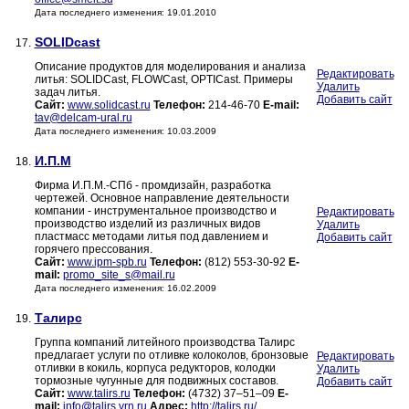
Дата последнего изменения: 19.01.2010
SOLIDcast
17.
Описание продуктов для моделирования и анализа
Редактировать
литья: SOLIDCast, FLOWCast, OPTICast. Примеры
Удалить
задач литья.
Добавить сайт
Сайт:
www.solidcast.ru
Телефон:
214-46-70
E-mail:
tav@delcam-ural.ru
Дата последнего изменения: 10.03.2009
И.П.М
18.
Фирма И.П.М.-СПб - промдизайн, разработка
чертежей. Основное направление деятельности
компании - инструментальное производство и
Редактировать
производство изделий из различных видов
Удалить
пластмасс методами литья под давлением и
Добавить сайт
горячего прессования.
Сайт:
www.ipm-spb.ru
Телефон:
(812) 553-30-92
E-
mail:
promo_site_s@mail.ru
Дата последнего изменения: 16.02.2009
Талирс
19.
Группа компаний литейного производства Талирс
предлагает услуги по отливке колоколов, бронзовые
Редактировать
отливки в кокиль, корпуса редукторов, колодки
Удалить
тормозные чугунные для подвижных составов.
Добавить сайт
Сайт:
www.talirs.ru
Телефон:
(4732) 37–51–09
E-
mail:
info@talirs.vrn.ru
Адрес:
http://talirs.ru/