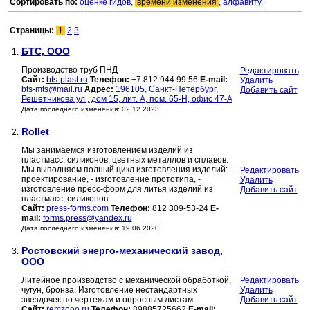
Сортировать по:
оценке гидов
,
времени изменения
,
алфавиту
.
Страницы:
1
2
3
БТС, ООО
1.
Производство труб ПНД
Редактировать
Сайт:
bts-plast.ru
Телефон:
+7 812 944 99 56
E-mail:
Удалить
bts-mts@mail.ru
Адрес:
196105, Санкт-Петербург,
Добавить сайт
Решетникова ул., дом 15, лит. А, пом. 65-Н, офис 47-А
Дата последнего изменения: 02.12.2023
Rollet
2.
Мы занимаемся изготовлением изделий из
пластмасс, силиконов, цветных металлов и сплавов.
Мы выполняем полный цикл изготовления изделий: -
Редактировать
проектирование, - изготовление прототипа, -
Удалить
изготовление пресс-форм для литья изделий из
Добавить сайт
пластмасс, силиконов
Сайт:
press-forms.com
Телефон:
812 309-53-24
E-
mail:
forms.press@yandex.ru
Дата последнего изменения: 19.06.2020
Ростовский энерго-механический завод,
3.
ООО
Литейное производство с механической обработкой,
Редактировать
чугун, бронза. Изготовление нестандартных
Удалить
звездочек по чертежам и опросным листам.
Добавить сайт
Сайт:
remzooo.ru
Телефон:
89885725662
E-mail: