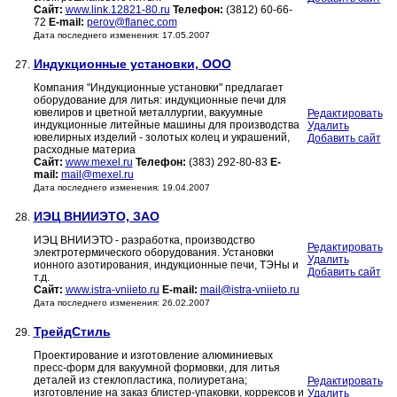
Сайт:
www.link.12821-80.ru
Телефон:
(3812) 60-66-
72
E-mail:
perov@flanec.com
Дата последнего изменения: 17.05.2007
Индукционные установки, ООО
27.
Компания "Индукционные установки" предлагает
оборудование для литья: индукционные печи для
ювелиров и цветной металлургии, вакуумные
Редактировать
индукционные литейные машины для производства
Удалить
ювелирных изделий - золотых колец и украшений,
Добавить сайт
расходные материа
Сайт:
www.mexel.ru
Телефон:
(383) 292-80-83
E-
mail:
mail@mexel.ru
Дата последнего изменения: 19.04.2007
ИЭЦ ВНИИЭТО, ЗАО
28.
ИЭЦ ВНИИЭТО - разработка, производство
Редактировать
электротермического оборудования. Установки
Удалить
ионного азотирования, индукционные печи, ТЭНы и
Добавить сайт
т.д.
Сайт:
www.istra-vniieto.ru
E-mail:
mail@istra-vniieto.ru
Дата последнего изменения: 26.02.2007
ТрейдСтиль
29.
Проектирование и изготовление алюминиевых
пресс-форм для вакуумной формовки, для литья
деталей из стеклопластика, полиуретана;
Редактировать
изготовление на заказ блистер-упаковки, коррексов и
Удалить