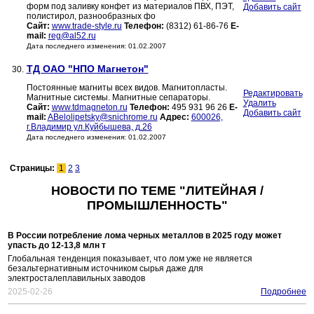
форм под заливку конфет из материалов ПВХ, ПЭТ,
Добавить сайт
полистирол, разнообразных фо
Сайт:
www.trade-style.ru
Телефон:
(8312) 61-86-76
E-
mail:
reg@al52.ru
Дата последнего изменения: 01.02.2007
ТД ОАО "НПО Магнетон"
30.
Постоянные магниты всех видов. Магнитопласты.
Редактировать
Магнитные системы. Магнитные сепараторы.
Удалить
Сайт:
www.tdmagneton.ru
Телефон:
495 931 96 26
E-
Добавить сайт
mail:
ABelolipetsky@snichrome.ru
Адрес:
600026,
г.Владимир ул.Куйбышева, д.26
Дата последнего изменения: 01.02.2007
Страницы:
1
2
3
НОВОСТИ ПО ТЕМЕ "ЛИТЕЙНАЯ /
ПРОМЫШЛЕННОСТЬ"
В России потребление лома черных металлов в 2025 году может
упасть до 12-13,8 млн т
Глобальная тенденция показывает, что лом уже не является
безальтернативным источником сырья даже для
электросталеплавильных заводов
2025-02-26
Подробнее