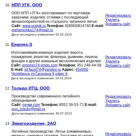
НПП УГК, ООО
10.
ООО НПП «УГК» изготавливает по чертежам
Редактировать
заказчика: изделия, отливки с последующей
Удалить
механообработкой из стального, чугунного литья.
Добавить сайт
Сайт:
www.uralgk.ru
Телефон:
8(908)0814740
E-mail:
mehanichka174@mail.ru
Дата последнего изменения: 02.02.2015
Empires-S
11.
Изготавливаем кованые изделия: ворота,
ограждения, решетки, флюгера, дымники, перила,
Редактировать
фонари и другие кованные металлические изделия.
Удалить
Сайт:
empires74.jimdo.com
Телефон:
351 248-44-58
Добавить сайт
E-mail:
sir.faust74@yandex.ru
Адрес:
454000
Челябинск ул.Гагарина 9,офис 9.
Дата последнего изменения: 14.01.2014
Толедо ИТЦ, ООО
12.
Производство современного литейного
Редактировать
оборудования.
Удалить
Сайт:
печки.com
Телефон:
8552 39-53-72
E-mail:
Добавить сайт
ooo_toledo@mail.ru
Дата последнего изменения: 30.07.2013
Энергоизделие, ЗАО
13.
Литейное производство. Литье алюминиевых,
Редактировать
медных, цинковых сплавов. Заготовки из чугуна.