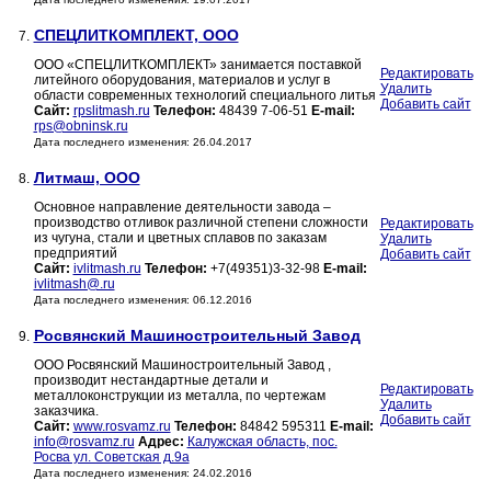
СПЕЦЛИТКОМПЛЕКТ, ООО
7.
ООО «СПЕЦЛИТКОМПЛЕКТ» занимается поставкой
Редактировать
литейного оборудования, материалов и услуг в
Удалить
области современных технологий специального литья
Добавить сайт
Сайт:
rpslitmash.ru
Телефон:
48439 7-06-51
E-mail:
rps@obninsk.ru
Дата последнего изменения: 26.04.2017
Литмаш, ООО
8.
Основное направление деятельности завода –
производство отливок различной степени сложности
Редактировать
из чугуна, стали и цветных сплавов по заказам
Удалить
предприятий
Добавить сайт
Сайт:
ivlitmash.ru
Телефон:
+7(49351)3-32-98
E-mail:
ivlitmash@.ru
Дата последнего изменения: 06.12.2016
Росвянский Машиностроительный Завод
9.
ООО Росвянский Машиностроительный Завод ,
производит нестандартные детали и
Редактировать
металлоконструкции из металла, по чертежам
Удалить
заказчика.
Добавить сайт
Сайт:
www.rosvamz.ru
Телефон:
84842 595311
E-mail:
info@rosvamz.ru
Адрес:
Калужская область, пос.
Росва ул. Советская д.9а
Дата последнего изменения: 24.02.2016