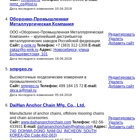
remz_os@list.ru
Дата последнего изменения: 10.04.2019
Оборонно-Промышленная
4.
Металлургическая Компания
ООО «Оборонно-Промышленная Металлургическая
Редактировать
Компания» – крупнейший дистрибьютор
Удалить
металлургических заводов Российской федерации.
Добавить сайт
Сайт:
o-pmk.ru
Телефон:
+7 (383) 312-1308
E-mail:
zakaz@o-pmk.ru
Адрес:
Новосибирск, улица
Большевистская, 101
Дата последнего изменения: 18.06.2018
smpgeo.ru
5.
Высокоточные геодезические измерения в
Редактировать
промышленности.
Удалить
Сайт:
smpgeo.ru
Телефон:
499 184 15 72
E-mail:
Добавить сайт
skv.a.a@mail.ru
Дата последнего изменения: 05.04.2018
DaiHan Anchor Chain Mfg. Co., Ltd.
6.
Manufacturer of anchor chains, offshore mooring chains
and chain accessories.
Редактировать
Сайт:
www.daihananchorchain.com
Телефон:
+82-56-
Удалить
433931
E-mail:
daihananchorchain@yahoo.com
Адрес:
Добавить сайт
740, DOHWA-DONG, NAM-GU, INCHEON, SOUTH
KOREA (Zip Code:402-063)
Дата последнего изменения: 19.07.2017