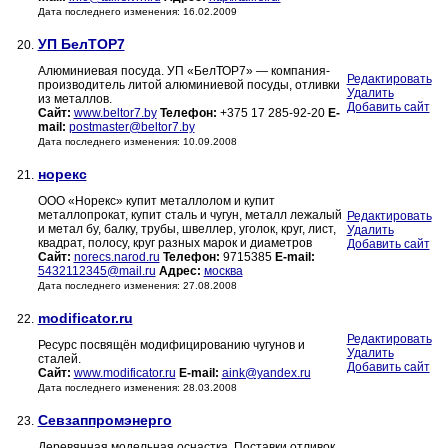
Дата последнего изменения: 16.02.2009
УП БелТОР7
20.
Алюминиевая посуда. УП «БелТОР7» — компания-
Редактировать
производитель литой алюминиевой посуды, отливки
Удалить
из металлов.
Добавить сайт
Сайт:
www.beltor7.by
Телефон:
+375 17 285-92-20
E-
mail:
postmaster@beltor7.by
Дата последнего изменения: 10.09.2008
норекс
21.
ООО «Норекс» купит металлолом и купит
металлопрокат, купит сталь и чугун, металл лежалый
Редактировать
и метал бу, балку, трубы, швеллер, уголок, круг, лист,
Удалить
квадрат, полосу, круг разных марок и диаметров
Добавить сайт
Сайт:
norecs.narod.ru
Телефон:
9715385
E-mail:
5432112345@mail.ru
Адрес:
москва
Дата последнего изменения: 27.08.2008
modificator.ru
22.
Редактировать
Ресурс посвящён модифицированию чугунов и
Удалить
сталей.
Добавить сайт
Сайт:
www.modificator.ru
E-mail:
aink@yandex.ru
Дата последнего изменения: 28.03.2008
Севзаппромэнерго
23.
Деревянная модельная оснастка. Поставки отливок