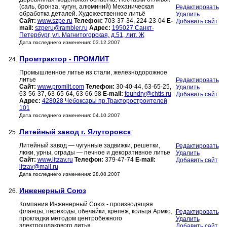
(саль, бронза, чугун, алюминий) Механическая
Редактировать
обработка деталей. Художественное литьё
Удалить
Сайт:
www.szpe.ru
Телефон:
703-37-34, 224-23-04
E-
Добавить сайт
mail:
szperu@rambler.ru
Адрес:
195027 Санкт-
Петербург, ул. Магнитогорская, д.51, лит. Ж
Дата последнего изменения: 03.12.2007
Промтрактор - ПРОМЛИТ
24.
Промышленное литье из стали, железнодорожное
литье
Редактировать
Сайт:
www.promlit.com
Телефон:
30-40-44, 63-65-25,
Удалить
63-56-37, 63-65-64, 63-66-58
E-mail:
foundry@chtts.ru
Добавить сайт
Адрес:
428028 Чебоксары пр.Тракторостроителей
101
Дата последнего изменения: 04.10.2007
Литейный завод г. Ялуторовск
25.
Литейный завод — чугунные задвижки, решетки,
Редактировать
люки, урны, ограды — печное и декоративное литье
Удалить
Сайт:
www.litzav.ru
Телефон:
379-47-74
E-mail:
Добавить сайт
litzav@mail.ru
Дата последнего изменения: 28.08.2007
Инженерный Союз
26.
Компания Инженерный Союз - производящяя
фланцы, переходы, обечайки, крепеж, кольца Армко,
Редактировать
прокладки методом центробежного
Удалить
электрошлакового литья.
Добавить сайт