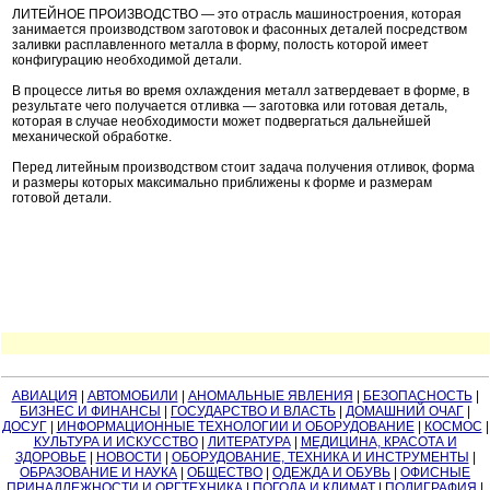
ЛИТЕЙНОЕ ПРОИЗВОДСТВО — это отрасль машиностроения, которая
занимается производством заготовок и фасонных деталей посредством
заливки расплавленного металла в форму, полость которой имеет
конфигурацию необходимой детали.
В процессе литья во время охлаждения металл затвердевает в форме, в
результате чего получается отливка — заготовка или готовая деталь,
которая в случае необходимости может подвергаться дальнейшей
механической обработке.
Перед литейным производством стоит задача получения отливок, форма
и размеры которых максимально приближены к форме и размерам
готовой детали.
АВИАЦИЯ
|
АВТОМОБИЛИ
|
АНОМАЛЬНЫЕ ЯВЛЕНИЯ
|
БЕЗОПАСНОСТЬ
|
БИЗНЕС И ФИНАНСЫ
|
ГОСУДАРСТВО И ВЛАСТЬ
|
ДОМАШНИЙ ОЧАГ
|
ДОСУГ
|
ИНФОРМАЦИОННЫЕ ТЕХНОЛОГИИ И ОБОРУДОВАНИЕ
|
КОСМОС
|
КУЛЬТУРА И ИСКУССТВО
|
ЛИТЕРАТУРА
|
МЕДИЦИНА, КРАСОТА И
ЗДОРОВЬЕ
|
НОВОСТИ
|
ОБОРУДОВАНИЕ, ТЕХНИКА И ИНСТРУМЕНТЫ
|
ОБРАЗОВАНИЕ И НАУКА
|
ОБЩЕСТВО
|
ОДЕЖДА И ОБУВЬ
|
ОФИСНЫЕ
ПРИНАДЛЕЖНОСТИ И ОРГТЕХНИКА
|
ПОГОДА И КЛИМАТ
|
ПОЛИГРАФИЯ
|