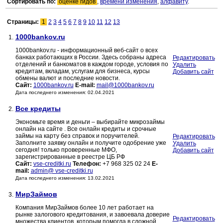
Сортировать по:
оценке гидов
,
времени изменения
,
алфавиту
.
Страницы:
1
2
3
4
5
6
7
8
9
10
11
12
13
1000bankov.ru
1.
1000bankov.ru - информационный веб-сайт о всех
банках работающих в России. Здесь собраны адреса
Редактировать
отделений и банкоматов в каждом городе, условия по
Удалить
кредитам, вкладам, услугам для бизнеса, курсы
Добавить сайт
обмены валют и последние новости.
Сайт:
1000bankov.ru
E-mail:
mail@1000bankov.ru
Дата последнего изменения: 02.04.2021
Все кредиты
2.
Экономьте время и деньги – выбирайте микрозаймы
онлайн на сайте . Все онлайн кредиты и срочные
займы на карту без справок и поручителей.
Редактировать
Заполните заявку онлайн и получите одобрение уже
Удалить
сегодня! только проверенные МФО,
Добавить сайт
зарегистрированные в реестре ЦБ РФ
Сайт:
vse-creditki.ru
Телефон:
+7 968 325 02 24
E-
mail:
admin@ vse-creditki.ru
Дата последнего изменения: 13.02.2021
МирЗаймов
3.
Компания МирЗаймов более 10 лет работает на
рынке залогового кредитования, и завоевала доверие
Редактировать
множества клиентов, которым помогла в сложной