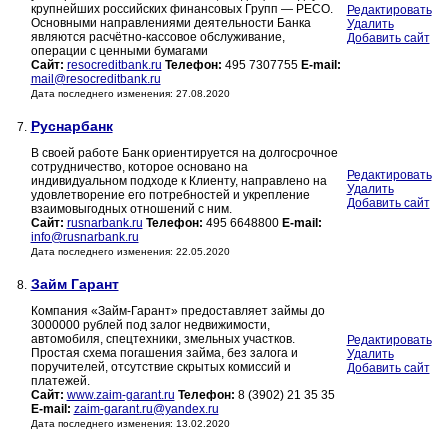
крупнейших российских финансовых Групп — РЕСО.
Редактировать
Основными направлениями деятельности Банка
Удалить
являются расчётно-кассовое обслуживание,
Добавить сайт
операции с ценными бумагами
Сайт:
resocreditbank.ru
Телефон:
495 7307755
E-mail:
mail@resocreditbank.ru
Дата последнего изменения: 27.08.2020
Руснарбанк
7.
В своей работе Банк ориентируется на долгосрочное
сотрудничество, которое основано на
Редактировать
индивидуальном подходе к Клиенту, направлено на
Удалить
удовлетворение его потребностей и укрепление
Добавить сайт
взаимовыгодных отношений с ним.
Сайт:
rusnarbank.ru
Телефон:
495 6648800
E-mail:
info@rusnarbank.ru
Дата последнего изменения: 22.05.2020
Займ Гарант
8.
Компания «Займ-Гарант» предоставляет займы до
3000000 рублей под залог недвижимости,
автомобиля, спецтехники, змельных участков.
Редактировать
Простая схема погашения займа, без залога и
Удалить
поручителей, отсутствие скрытых комиссий и
Добавить сайт
платежей.
Сайт:
www.zaim-garant.ru
Телефон:
8 (3902) 21 35 35
E-mail:
zaim-garant.ru@yandex.ru
Дата последнего изменения: 13.02.2020