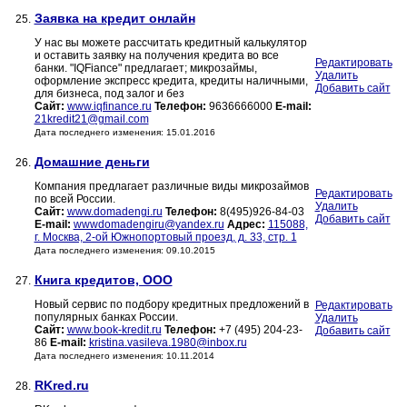
Заявка на кредит онлайн
25.
У нас вы можете рассчитать кредитный калькулятор
и оставить заявку на получения кредита во все
Редактировать
банки. "IQFiance" предлагает; микрозаймы,
Удалить
оформление экспресс кредита, кредиты наличными,
Добавить сайт
для бизнеса, под залог и без
Сайт:
www.iqfinance.ru
Телефон:
9636666000
E-mail:
21kredit21@gmail.com
Дата последнего изменения: 15.01.2016
Домашние деньги
26.
Компания предлагает различные виды микрозаймов
Редактировать
по всей России.
Удалить
Сайт:
www.domadengi.ru
Телефон:
8(495)926-84-03
Добавить сайт
E-mail:
wwwdomadengiru@yandex.ru
Адрес:
115088,
г. Москва, 2-ой Южнопортовый проезд, д. 33, стр. 1
Дата последнего изменения: 09.10.2015
Книга кредитов, ООО
27.
Новый сервис по подбору кредитных предложений в
Редактировать
популярных банках России.
Удалить
Сайт:
www.book-kredit.ru
Телефон:
+7 (495) 204-23-
Добавить сайт
86
E-mail:
kristina.vasileva.1980@inbox.ru
Дата последнего изменения: 10.11.2014
RKred.ru
28.