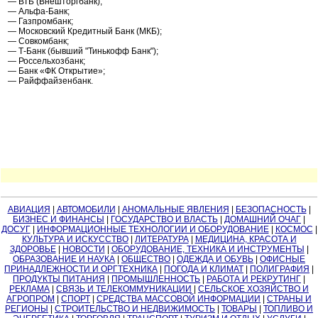
— ВТБ (Внешторгбанк);
— Альфа-Банк;
— Газпромбанк;
— Московский Кредитный Банк (МКБ);
— Совкомбанк;
— Т-Банк (бывший "Тинькофф Банк");
— Россельхозбанк;
— Банк «ФК Открытие»;
— Райффайзенбанк.
АВИАЦИЯ
|
АВТОМОБИЛИ
|
АНОМАЛЬНЫЕ ЯВЛЕНИЯ
|
БЕЗОПАСНОСТЬ
|
БИЗНЕС И ФИНАНСЫ
|
ГОСУДАРСТВО И ВЛАСТЬ
|
ДОМАШНИЙ ОЧАГ
|
ДОСУГ
|
ИНФОРМАЦИОННЫЕ ТЕХНОЛОГИИ И ОБОРУДОВАНИЕ
|
КОСМОС
|
КУЛЬТУРА И ИСКУССТВО
|
ЛИТЕРАТУРА
|
МЕДИЦИНА, КРАСОТА И
ЗДОРОВЬЕ
|
НОВОСТИ
|
ОБОРУДОВАНИЕ, ТЕХНИКА И ИНСТРУМЕНТЫ
|
ОБРАЗОВАНИЕ И НАУКА
|
ОБЩЕСТВО
|
ОДЕЖДА И ОБУВЬ
|
ОФИСНЫЕ
ПРИНАДЛЕЖНОСТИ И ОРГТЕХНИКА
|
ПОГОДА И КЛИМАТ
|
ПОЛИГРАФИЯ
|
ПРОДУКТЫ ПИТАНИЯ
|
ПРОМЫШЛЕННОСТЬ
|
РАБОТА И РЕКРУТИНГ
|
РЕКЛАМА
|
СВЯЗЬ И ТЕЛЕКОММУНИКАЦИИ
|
СЕЛЬСКОЕ ХОЗЯЙСТВО И
АГРОПРОМ
|
СПОРТ
|
СРЕДСТВА МАССОВОЙ ИНФОРМАЦИИ
|
СТРАНЫ И
РЕГИОНЫ
|
СТРОИТЕЛЬСТВО И НЕДВИЖИМОСТЬ
|
ТОВАРЫ
|
ТОПЛИВО И