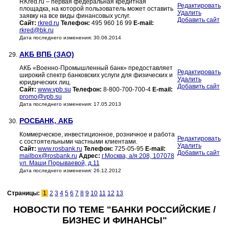
RKred.ru – первая федеральная кредитная
Редактировать
площадка, на которой пользователь может оставить
Удалить
заявку на все виды финансовых услуг.
Добавить сайт
Сайт:
rkred.ru
Телефон:
495 960 16 99
E-mail:
rkred@bk.ru
Дата последнего изменения: 30.06.2014
АКБ ВПБ (ЗАО)
29.
АКБ «Военно-Промышленный банк» предоставляет
Редактировать
широкий спектр банковских услуги для физических и
Удалить
юридических лиц.
Добавить сайт
Сайт:
www.vpb.su
Телефон:
8-800-700-700-4
E-mail:
promo@vpb.su
Дата последнего изменения: 17.05.2013
РОСБАНК, АКБ
30.
Коммерческое, инвестиционное, розничное и работа
Редактировать
с состоятельными частными клиентами.
Удалить
Сайт:
www.rosbank.ru
Телефон:
725-05-95
E-mail:
Добавить сайт
mailbox@rosbank.ru
Адрес:
г.Москва, а/я 208, 107078
ул. Маши Порываевой, д.11
Дата последнего изменения: 26.12.2012
Страницы:
1
2
3
4
5
6
7
8
9
10
11
12
13
НОВОСТИ ПО ТЕМЕ "БАНКИ РОССИЙСКИЕ /
БИЗНЕС И ФИНАНСЫ"