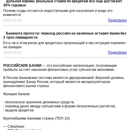
Дольная корова: реальные ставки по кредитам всё еще достигают
30% годовых
Почему ссуды остаются недоступными для населения и когда это
изменится
2026-07-03
Подробнее
Банкнота протеста: переход россиян на наличные оставил банки без
2 трлн ликвидности
Есть ли в этом риски для кредитных организаций и как ситуация повлияет
на граждан
2026-06-25
Подробнее
РОССИЙСКИЕ БАНКИ
— это российские организации, получающие
прибыль за счёт оказания финансовых услуг субъектам экономики.
В России банковская система является двухуровневой. Верхний уровень
принадлежит Банку России, который является мегарегулятором
финансового рынка страны.
Функции банков:
- безопасное хранение денежных средств;
- перевод денег между субъектами в форме безналичных расчётов;
- выдача кредитов.
Крупнейшими банками страны (ТОП-10):
— Сбербанк;