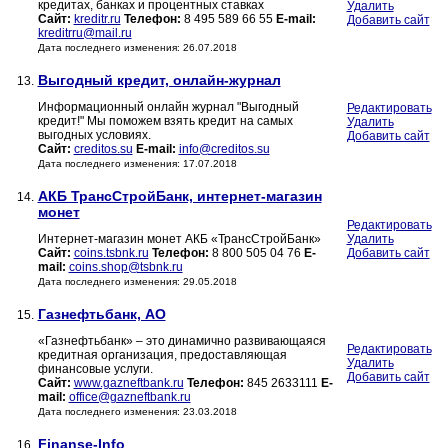
кредитах, банках и процентных ставках
Удалить
Сайт:
kreditr.ru
Телефон:
8 495 589 66 55
E-mail:
Добавить сайт
kreditrru@mail.ru
Дата последнего изменения: 26.07.2018
Выгодный кредит, онлайн-журнал
13.
Информационный онлайн журнал "Выгодный
Редактировать
кредит!" Мы поможем взять кредит на самых
Удалить
выгодных условиях.
Добавить сайт
Сайт:
creditos.su
E-mail:
info@creditos.su
Дата последнего изменения: 17.07.2018
АКБ ТрансСтройБанк, интернет-магазин
14.
монет
Редактировать
Интернет-магазин монет АКБ «ТрансСтройБанк»
Удалить
Сайт:
coins.tsbnk.ru
Телефон:
8 800 505 04 76
E-
Добавить сайт
mail:
coins.shop@tsbnk.ru
Дата последнего изменения: 29.05.2018
Газнефтьбанк, АО
15.
«Газнефтьбанк» – это динамично развивающаяся
Редактировать
кредитная организация, предоставляющая
Удалить
финансовые услуги.
Добавить сайт
Сайт:
www.gazneftbank.ru
Телефон:
845 2633111
E-
mail:
office@gazneftbank.ru
Дата последнего изменения: 23.03.2018
Finanse-Info
16.