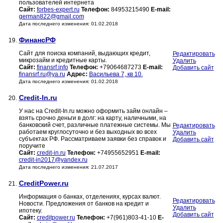
пользователей интернета
Сайт:
forbes-expert.ru
Телефон:
84953215490
E-mail:
german822@gmail.com
Дата последнего изменения: 01.02.2018
ФинансРФ
19.
Сайт для поиска компаний, выдающих кредит,
Редактировать
микрозайм и кредитные карты.
Удалить
Сайт:
finansrf.info
Телефон:
+79064687273
E-mail:
Добавить сайт
finansrf.ru@ya.ru
Адрес:
Васильева 7, кв 10.
Дата последнего изменения: 01.02.2018
Credit-In.ru
20.
У нас на Credit-In.ru можно оформить займ онлайн –
взять срочно деньги в долг: на карту, наличными, на
банковский счет, различные платежные системы. Мы
Редактировать
работаем круглосуточно и без выходных во всех
Удалить
субъектах РФ. Рассматриваем заявки без справок и
Добавить сайт
поручите
Сайт:
credit-in.ru
Телефон:
+74955652951
E-mail:
credit-in2017@yandex.ru
Дата последнего изменения: 21.07.2017
CreditPower.ru
21.
Информация о банках, отделениях, курсах валют.
Редактировать
Новости. Предложения от банков на кредит и
Удалить
ипотеку.
Добавить сайт
Сайт:
creditpower.ru
Телефон:
+7(961)803-41-10
E-