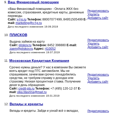
Ваш Финансовый помощник
9.
«Ваш Финансовый помощник» - Оплата ЖКХ без
Редактировать
комиссии, страхования, кредитные карты, денежные
Удалить
переводы.
Добавить сайт
Сайт:
v-f-p.ru
Телефон:
88007077499, 84951505499
E-
mail:
marketing@v-f-p.ru
Дата последнего изменения: 19.09.2019
ПЛИСКОВ
10.
Редактировать
Выдача займов на карту
Удалить
Сайт:
pliskov.ru
Телефон:
8452 398880
E-mail:
Добавить сайт
zaem@pliskov.ru
Адрес:
410052
Дата последнего изменения: 19.07.2019
Московская Кредитная Компания
11.
Срочно нужны деньги? У нас в компании Вы сможете
взять кредит под ПТС автомобиля. Мы не
спрашиваем, зачем вам срочно понадобились
Редактировать
средства, не требуем справку о доходах или
Удалить
страховку. Низкая процентная ставка. Получение
Добавить сайт
денег в день обращения.
Сайт:
credit-pts.ru
Телефон:
+7 (495) 120-12-37
E-
mail:
vika.litavrina@mail.ru
Дата последнего изменения: 18.01.2019
Вклады и кредиты
12.
Вклады и кредиты. Зайди и узнай всё о вкладах,
Редактировать