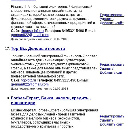
Finanse-Info - большой электронный финансовый
справочник, популярная онлайн-газета, на
страницах которой можно всегда встретить
Редактировать
бухгалтеров, экономистов и других сотрудников
Удалить
финансовой сферы отечественных предприятий и
Добавить сайт
крупных частных компаний
Сайт:
finanse-info.ru
Телефон:
84953215490
E-mail:
german822@gmail.com
Дата последнего изменения: 08.02.2018
Top-Biz, Деловые новости
17.
Top-Biz - большой электронный финансовый портал,
онлайн-газета для начинающих бухгалтеров,
экономистов и других сотрудников финансовой
Редактировать
сферы, а также для более опытных представителей
Удалить
бизнеса, владельцев компаний и других
Добавить сайт
пользователей глобальной сети.
Сайт:
top-biz.ru
Телефон:
84953215490
E-mail:
german822@gmail.com
Дата последнего изменения: 01.02.2018
Forbes-Expert, Банки, налоги, кредиты,
18.
инвестиции
Бизнес-портал Forbes-Expert - большая электронная
газета для деловых людей - представителей
Редактировать
крупного и мелкого бизнеса, экономистов,
Удалить
бухгалтеров, сотрудников частных и
Добавить сайт
государственных компаний и простых