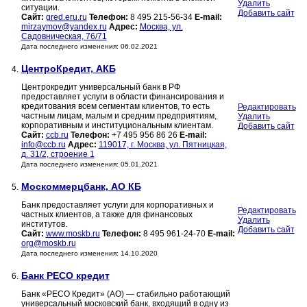
Удалить
ситуации.
Добавить сайт
Сайт:
gred.eru.ru
Телефон:
8 495 215-56-34
E-mail:
mirzaymov@yandex.ru
Адрес:
Москва, ул.
Садовническая, 76/71
Дата последнего изменения: 06.02.2021
ЦентроКредит, АКБ
4.
Центрокредит универсальный банк в РФ
предоставляет услуги в области финансирования и
кредитования всем сегментам клиентов, то есть
Редактировать
частным лицам, малым и средним предприятиям,
Удалить
корпоративным и институциональным клиентам.
Добавить сайт
Сайт:
ccb.ru
Телефон:
+7 495 956 86 26
E-mail:
info@ccb.ru
Адрес:
119017, г. Москва, ул. Пятницкая,
д. 31/2, строение 1
Дата последнего изменения: 05.01.2021
Москоммерцбанк, АО КБ
5.
Банк предоставляет услуги для корпоративных и
Редактировать
частных клиентов, а также для финансовых
Удалить
институтов.
Добавить сайт
Сайт:
www.moskb.ru
Телефон:
8 495 961-24-70
E-mail:
org@moskb.ru
Дата последнего изменения: 14.10.2020
Банк РЕСО кредит
6.
Банк «РЕСО Кредит» (АО) — стабильно работающий
универсальный московский банк, входящий в одну из