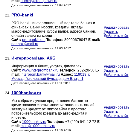
mail:
admin@creditpower.ru
Дата последнего изменения: 07.04.2017
PRO-banki
22.
PRO-banki - информационный портал о банках и
финансах. Банки России, кредиты, вклады,
Редактировать
микрокредитование, курсы валют, адреса банков,
Удалить
онлайн заявка на кредит.
Добавить сайт
Сайт:
pro-banki.com
Телефон:
89090679047
E-mail:
nonbox@mail.ru
Дата последнего изменения: 31.03.2017
Интерпромбанк, АКБ
23.
Информация о банке, услугах, филиалах.
Редактировать
Сайт:
www.interprombank.ru
Телефон:
232-20-50
E-
Удалить
mail:
interprom.bank@mail.ru
Адрес:
119019, г.
Добавить сайт
Москва, Гоголевский бульвар, дом 9, стр. 1
Дата последнего изменения: 17.11.2016
1000bankov.ru
24.
Мы собрали лучшие предложения банков по
кредитованию с возможностью заполнить онлайн-
Редактировать
заявку на кредит: от микрозайма и простого
Удалить
потребительского кредита до автокредита и
Добавить сайт
ипотеки.
Сайт:
1000bankov.ru
Телефон:
+7 (499) 641 12 72
E-
mail:
mail@1000bankov.ru
Дата последнего изменения: 19.10.2016